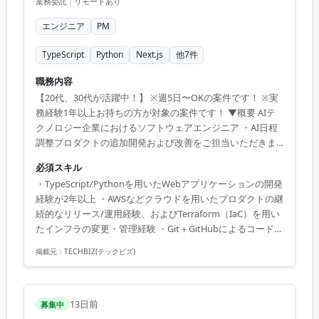
業務委託
|
リモートあり
エンジニア
PM
TypeScript
Python
Next.js
他
7
件
職務内容
【20代、30代が活躍中！】 ※週5日〜OKの案件です！ ※実
務経験1年以上お持ちの方が対象の案件です！ ▼概要 AIテ
クノロジー企業におけるソフトウェアエンジニア ・AI日程
調整プロダクトの追加開発および改善をご担当いただきま
す。 ・トライアル中の顧客から出てくるIssueの対応 ・AI
必須スキル
エージェントの開発 ・各種サービス連携（ATS / Teams /
・TypeScript/Pythonを用いたWebアプリケーションの開発
Outlook / etc） ◆主な開発環境・ツール ■利用言語･フレ
経験が2年以上 ・AWSなどクラウドを用いたプロダクトの継
ームワーク：TypeScript（Next.js）、Python(FastAPI) ■ク
続的なリリース/運用経験、およびTerraform（IaC）を用い
ラウド：AWS、Azure ■インフラ：Docker、Terraform、
たインフラの変更・管理経験 ・Git＋GitHubによるコード管
AWS CDK ■コミュニケーション...
理 / 5人以上でのチーム開発経験
掲載元：
TECHBIZ(テックビズ)
13日前
募集中