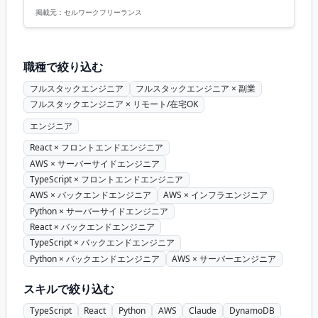
テクチャ設計、そして技術的判断を通じて、革新的なプロ
掲載元：
セルワークフリーランス
ダクトの実現を目指すことです。 高度なコミュニケーショ
ンスキルと実務経験を活かし、組織内のステークホルダー
との調整や合意形成を進め、加えてAIを活用した新たな価
職種で絞り込む
値創造に取り組む場面も多くあります。 ...
フルスタックエンジニア
フルスタックエンジニア × 副業
フルスタックエンジニア × リモート/在宅OK
エンジニア
React × フロントエンドエンジニア
AWS × サーバーサイドエンジニア
TypeScript × フロントエンドエンジニア
AWS × バックエンドエンジニア
AWS × インフラエンジニア
Python × サーバーサイドエンジニア
React × バックエンドエンジニア
TypeScript × バックエンドエンジニア
Python × バックエンドエンジニア
AWS × サーバーエンジニア
スキルで絞り込む
TypeScript
React
Python
AWS
Claude
DynamoDB