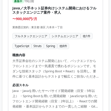
19日前
募集中
Java／大手ネット証券向けシステム開発におけるフル
スタックエンジニア案件・求人
〜900,000円/月
業務委託契約
|
東京都 港区 六本木一丁目
フルスタックエンジニア
システムエンジニア
他
1
件
TypeScript
Struts
Spring
他
8
件
職務内容
大手証券会社のシステム開発において、バックエンドから
フロントエンドまで一気通貫で携わるポジションです。モ
ダンな技術スタック（Spring Boot × React）を活用し、要
件に基づく基本設計からテストまで幅広くご担当いただき
ます。 市場価値・キャリアメリット 金融業界のミッション
必須スキル
クリティカルなシステムにおいて、JavaとReactを用いたフ
Java ・Javaを用いたサーバサイド開発経験（目安：5年以
ルスタック開発の経験が積める希少な案件です。堅牢なバ
上） ・Spring Bootを用いた開発経験 ・JavaScriptを用いた
ックエンド設計手法とモダンなフロントエンド技術を両立
フロントエンド開発経験（目安：2年以上） ・Reactでの開
させるスキルは、今後のエンタープライズ領域における技
発経験 ・基本設計からテストまでの一貫したご経験 ・Gitの
術リードやアーキテクトへのステップアップに直結しま