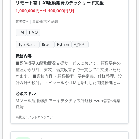
リモート有 | AI駆動開発のテックリード支援
1,000,000円〜1,100,000円/月
業務委託
|
東京都 港区 品川
PM
PMO
TypeScript
React
Python
他
10
件
職務内容
■案件概要 AI駆動開発支援サービスにおいて、顧客要件の
整理から設計、実装、品質改善まで一貫してご支援いただ
きます。 ■業務内容 ・顧客折衝、要件定義、仕様整理、設
計方針の検討。 ・AIツールやLLMを活用した開発推進とコ
ードレビュー。 ・Webアプリケーションのアーキテクチャ
必須スキル
設計。 ・インフラ構成検討および開発基盤の整備。 ■開発
AIツール活用経験 アーキテクチャ設計経験 Azure設計構築
環境 TypeScript, Go, Python, React, Next.js, Azure, AWS,
経験
GCP, Docker, Terraform, PostgreSQL
掲載元：
アットエンジニア