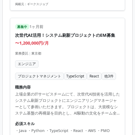
使用経験 ・チームでコミュニケーションをとって問題を解
す。
掲載元：
ギークスジョブ
決できる方
1ヶ月前
募集中
次世代AI活用！システム刷新プロジェクトのEM募集
〜1,200,000円/月
業務委託
|
東京都
エンジニア
プロジェクトマネジメント
TypeScript
React
他
3
件
職務内容
上場企業のITサービスチームにて、次世代AI技術を活用した
システム刷新プロジェクトにエンジニアリングマネージャ
ーとして参画いただきます。 プロジェクトは、大規模なシ
ステム基盤の再構築を目的とし、AI駆動の文化をチーム全
体で推進していくため、画面改善からバックエンド、イン
必須スキル
フラに至るまでの横断的リードが求められています。 求め
・Java ・Python ・TypeScript ・React ・AWS ・PMO
られる役割は、プロジェクト全体の技術的リード、アーキ