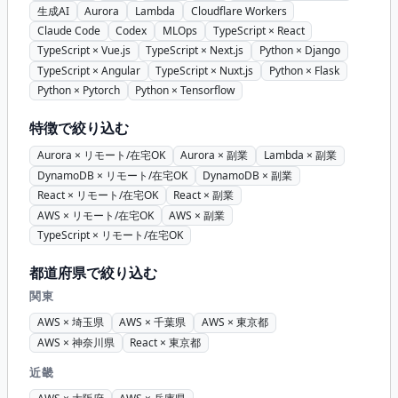
生成AI
Aurora
Lambda
Cloudflare Workers
Claude Code
Codex
MLOps
TypeScript × React
TypeScript × Vue.js
TypeScript × Next.js
Python × Django
TypeScript × Angular
TypeScript × Nuxt.js
Python × Flask
Python × Pytorch
Python × Tensorflow
特徴で絞り込む
Aurora × リモート/在宅OK
Aurora × 副業
Lambda × 副業
DynamoDB × リモート/在宅OK
DynamoDB × 副業
React × リモート/在宅OK
React × 副業
AWS × リモート/在宅OK
AWS × 副業
TypeScript × リモート/在宅OK
都道府県で絞り込む
関東
AWS × 埼玉県
AWS × 千葉県
AWS × 東京都
AWS × 神奈川県
React × 東京都
近畿