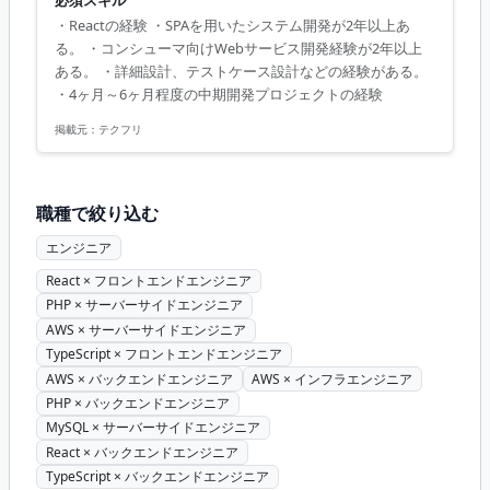
必須スキル
HTML/CSS/JavaScript/node.js/Reactによる、フロントサイ
・Reactの経験 ・SPAを用いたシステム開発が2年以上あ
ドのSPA/SSRWEBサイト開発。 ・詳細設計/製造/単体テス
る。 ・コンシューマ向けWebサービス開発経験が2年以上
ト。プロジェクトによっては保守・運用までを含む。 ・ス
ある。 ・詳細設計、テストケース設計などの経験がある。
キルとプロジェクトによって基本設計、技術担当として顧
・4ヶ月～6ヶ月程度の中期開発プロジェクトの経験
客MTG同席の可能性あり。 ・Node.jsでのサーバーサイド
開発 【技術環境】 ・JavaScript、React、Node.js...
掲載元：
テクフリ
職種で絞り込む
エンジニア
React × フロントエンドエンジニア
PHP × サーバーサイドエンジニア
AWS × サーバーサイドエンジニア
TypeScript × フロントエンドエンジニア
AWS × バックエンドエンジニア
AWS × インフラエンジニア
PHP × バックエンドエンジニア
MySQL × サーバーサイドエンジニア
React × バックエンドエンジニア
TypeScript × バックエンドエンジニア