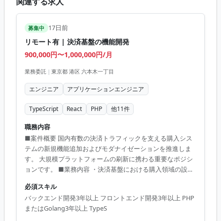
関連する求人
17日前
募集中
リモート有 | 決済基盤の機能開発
900,000円〜1,000,000円/月
業務委託
|
東京都 港区 六本木一丁目
エンジニア
アプリケーションエンジニア
TypeScript
React
PHP
他
11
件
職務内容
■案件概要 国内有数の決済トラフィックを支える購入シス
テムの新規機能追加およびモダナイゼーションを推進しま
す。 大規模プラットフォームの刷新に携わる重要なポジシ
ョンです。 ■業務内容 ・決済基盤における購入領域の設計
および開発 ・既存システムの運用保守および改善開発 ・モ
必須スキル
ダン技術を用いた機能の新規実装 ・モダナイゼーション推
バックエンド開発3年以上 フロントエンド開発3年以上 PHP
進に伴う設計業務 ■開発環境 PHP, Golang, TypeScript,
またはGolang3年以上 TypeS
React, Next.js, Kubernetes, AWS, Amazon Aurora MySQL,