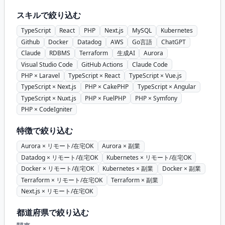
スキルで絞り込む
TypeScript
React
PHP
Next.js
MySQL
Kubernetes
Github
Docker
Datadog
AWS
Go言語
ChatGPT
Claude
RDBMS
Terraform
生成AI
Aurora
Visual Studio Code
GitHub Actions
Claude Code
PHP × Laravel
TypeScript × React
TypeScript × Vue.js
TypeScript × Next.js
PHP × CakePHP
TypeScript × Angular
TypeScript × Nuxt.js
PHP × FuelPHP
PHP × Symfony
PHP × CodeIgniter
特徴で絞り込む
Aurora × リモート/在宅OK
Aurora × 副業
Datadog × リモート/在宅OK
Kubernetes × リモート/在宅OK
Docker × リモート/在宅OK
Kubernetes × 副業
Docker × 副業
Terraform × リモート/在宅OK
Terraform × 副業
Next.js × リモート/在宅OK
都道府県で絞り込む