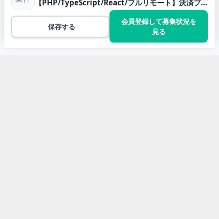
【PHP/TypeScript/React/フルリモート】決済プラットフォーム購入機能の開発・モダナイゼーション案件
会員登録して募集状況を
保存する
見る
トップ
TypeScriptの案件一覧
【PHP/TypeScript/React/フルリモート】決済プラット
フォーム購入機能の開発・モダ…
開発言語から求人案件を探す
Javaの求人案件
JavaScriptの求人案件
Pythonの求人案件
TypeScriptの求人案件
PHPの求人案件
C#の求人案件