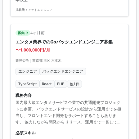
React, Golang, Gin, MySQL, AWS, Docker
掲載元：
アットエンジニア
4ヶ月前
募集中
エンタメ業界でのGoバックエンドエンジニア募集
〜1,000,000円/月
業務委託
|
東京都 港区 六本木
エンジニア
バックエンドエンジニア
TypeScript
React
PHP
他
1
件
職務内容
国内最大級エンタメサービス企業での共通開発プロジェク
トに参画。 バックエンドサービスの設計から運用までを担
当し、フロントエンド開発をサポートすることもありま
す。 協力しながら開発からリリース、運用まで一貫して携
わっていただきます。 ■ 業務内容 ・バックエンドサービス
必須スキル
の設計と開発 ・要求把握、要件定義、設計、開発、テス