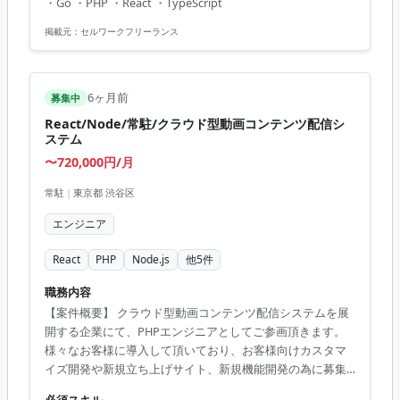
・Go ・PHP ・React ・TypeScript
ト、運用保守 ・全体設計開発およびチームでの協力業務
【アピールポイント】 ・Go言語経験を活かせる ・国内最大
掲載元：
セルワークフリーランス
級エンタメプロジェクト参画 ・豊富な開発経験を積める環
境 ・支援的なチーム環境で意見が言いやすい ・多様な技術
環境に触れられる機会
6ヶ月前
募集中
React/Node/常駐/クラウド型動画コンテンツ配信シ
ステム
〜720,000円/月
常駐
|
東京都 渋谷区
エンジニア
React
PHP
Node.js
他
5
件
職務内容
【案件概要】 クラウド型動画コンテンツ配信システムを展
開する企業にて、PHPエンジニアとしてご参画頂きます。
様々なお客様に導入して頂いており、お客様向けカスタマ
イズ開発や新規立ち上げサイト、新規機能開発の為に募集
しております。 【業務内容】 ・