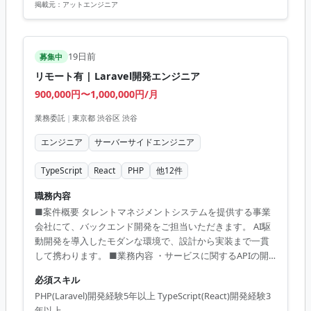
Docker, Terraform
掲載元：
アットエンジニア
19日前
募集中
リモート有 | Laravel開発エンジニア
900,000円〜1,000,000円/月
業務委託
|
東京都 渋谷区 渋谷
エンジニア
サーバーサイドエンジニア
TypeScript
React
PHP
他
12
件
職務内容
■案件概要 タレントマネジメントシステムを提供する事業
会社にて、バックエンド開発をご担当いただきます。 AI駆
動開発を導入したモダンな環境で、設計から実装まで一貫
して携わります。 ■業務内容 ・サービスに関するAPIの開
発および改修。 ・PC向け管理者機能画面の開発。 ・認可処
必須スキル
理の開発および改修。 ・GitLabを用いたコードレビューと
PHP(Laravel)開発経験5年以上 TypeScript(React)開発経験3
テスト駆動開発。 ■開発環境 PHP 8.x, Laravel, TypeScript,
年以上