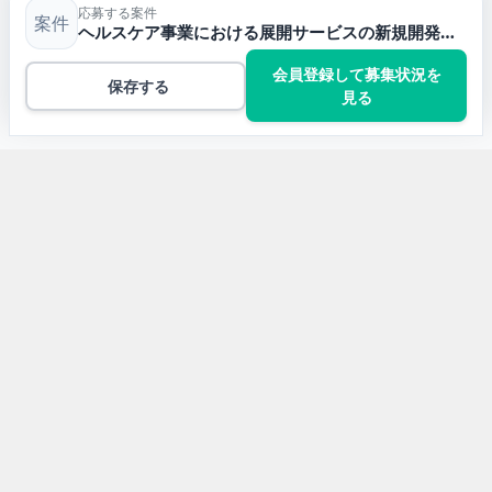
応募する案件
案件
ヘルスケア事業における展開サービスの新規開発及び保守開発【PHP・Laravel/リモートあり】
会員登録して募集状況を
保存する
見る
トップ
TypeScriptの案件一覧
ヘルスケア事業における展開サービスの新規開発及び保
守開発【PHP・Laravel/リモートあり】
開発言語から求人案件を探す
Javaの求人案件
JavaScriptの求人案件
Pythonの求人案件
TypeScriptの求人案件