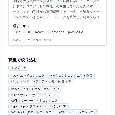
国内最大規模のエンタメサービス展開企業にて、バックエ
ンドエンジニアとして共通開発を担っていただきます。バ
ックエンドの設計から運用保守まで、一貫した業務をチー
ムで進めていきます。チームワークを重視し、開発からリ
リースまでの流れに参加し、プラットフォーム全体の設計
必須スキル
を行うことで、業務の幅を広げることができます。 ■ 業務
・Go ・PHP ・React ・TypeScript ・JavaScript
内容 ・バックエンドサービスの設計と開発 ・フロント領域
開発および管理画面の運用保守 ・基本的な開発業務の流れ
掲載元：
セルワークフリーランス
の全う ・新規起案の要件定義から開発まで 【アピールポイ
ント】 ・国内最大規模のサービスで開発経験を積める ・多
くの業務委託技術者が在籍し意見が言いやすい環境 ・Mac
職種で絞り込む
とWindowsの双方...
エンジニア
バックエンドエンジニア
バックエンドエンジニア × 副業
バックエンドエンジニア × リモート/在宅OK
React × フロントエンドエンジニア
PHP × サーバーサイドエンジニア
AWS × サーバーサイドエンジニア
TypeScript × フロントエンドエンジニア
AWS × バックエンドエンジニア
AWS × インフラエンジニア