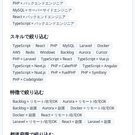
PHP × バックエンドエンジニア
MySQL × サーバーサイドエンジニア
React × バックエンドエンジニア
TypeScript × バックエンドエンジニア
スキルで絞り込む
TypeScript
React
PHP
MySQL
Laravel
Docker
AWS
Redis
Windows
Backlog
Aurora
Cursor
PHP × Laravel
TypeScript × React
TypeScript × Vue.js
TypeScript × Next.js
PHP × CakePHP
TypeScript × Angular
TypeScript × Nuxt.js
PHP × FuelPHP
PHP × Symfony
PHP × CodeIgniter
特徴で絞り込む
Backlog × リモート/在宅OK
Aurora × リモート/在宅OK
Backlog × 副業
Aurora × 副業
Docker × リモート/在宅OK
Docker × 副業
React × リモート/在宅OK
Laravel × リモート/在宅OK
React × 副業
Laravel × 副業
都道府県で絞り込む