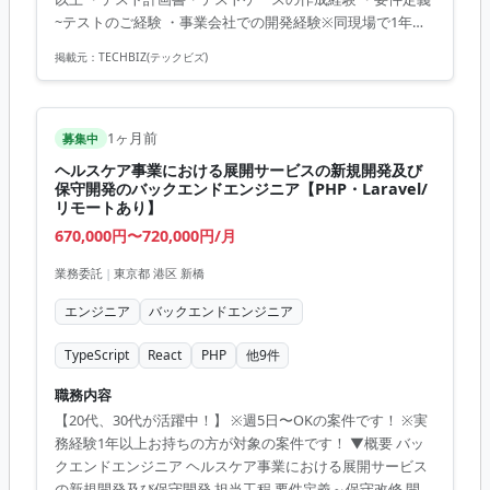
ド:AWS・Docker ・CI/CD:Jenkins ・コミ...
~テストのご経験 ・事業会社での開発経験※同現場で1年以
上就業
掲載元：
TECHBIZ(テックビズ)
1ヶ月前
募集中
ヘルスケア事業における展開サービスの新規開発及び
保守開発のバックエンドエンジニア【PHP・Laravel/
リモートあり】
670,000円〜720,000円/月
業務委託
|
東京都 港区 新橋
エンジニア
バックエンドエンジニア
TypeScript
React
PHP
他
9
件
職務内容
【20代、30代が活躍中！】 ※週5日〜OKの案件です！ ※実
務経験1年以上お持ちの方が対象の案件です！ ▼概要 バッ
クエンドエンジニア ヘルスケア事業における展開サービス
の新規開発及び保守開発 担当工程 要件定義～保守改修 開発