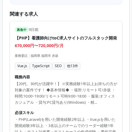
関連する求人
9日前
募集中
【PHP】看護師向けtoC求人サイトのフルスタック開発
670,000円〜720,000円/月
業務委託
|
福岡県 福岡市 赤坂
Vue.js
TypeScript
SEO
他
13
件
職務内容
【20代、30代が活躍中！】 ※実務経験1年以上お持ちの方が
対象の案件です！ ◆基本情報◆ ・場所:リモート可/赤坂 ・
時間:10:00~19:00/リモート可時9:00~18:00 ・服装:オフィス
カジュアル ・貸与:PC貸与あり(Windows) ・精
算:140h~180h ・面談:2回 ◆主な開発環境・ツール◆ ・開発
必須スキル
言語:PHP・TypeScript・HTML・CSS(SCSS)など ・
・PHP(Laravel)を用いた開発経験2年以上 ・Vue.jsを用いた
DB:DSAurora(MySQL)・Elasticache(Redis,memcached)など
開発経験3年以上 ・3名以上のチームでのリーダー経験1年
・フレームワーク:Laravel・Vue.js・jQuery ・クラウ
以上 ・テスト計画書・テストケースの作成経験 ・要件定義