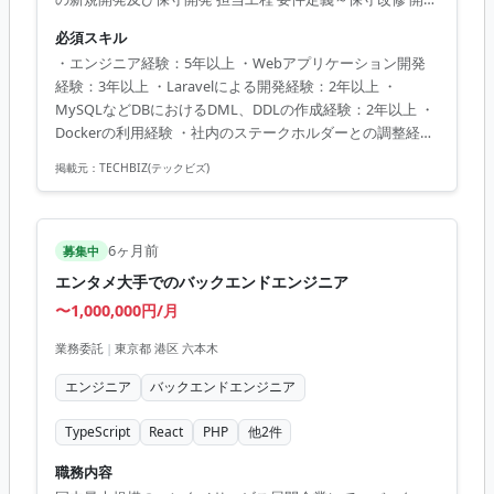
環境 ・開発言語：PHP（7.x、8.x）、TypeScript（4.x、
必須スキル
5.x） ・フレームワーク：laravel（6.x、11.x）、
・エンジニア経験：5年以上 ・Webアプリケーション開発
React（17.x、18.x） ・DB：Amazon Aurora MySQL（8.x）
経験：3年以上 ・Laravelによる開発経験：2年以上 ・
・キャッシュ：Redis ・ソース管理：
MySQLなどDBにおけるDML、DDLの作成経験：2年以上 ・
GitHubEnterpriseCloud ・IDE：Cursor ・開発環境：
Dockerの利用経験 ・社内のステークホルダーとの調整経験
Docker ・プロジェクト管理：backl...
・要件定義及び調整を自走して行える
掲載元：
TECHBIZ(テックビズ)
6ヶ月前
募集中
エンタメ大手でのバックエンドエンジニア
〜1,000,000円/月
業務委託
|
東京都 港区 六本木
エンジニア
バックエンドエンジニア
TypeScript
React
PHP
他
2
件
職務内容