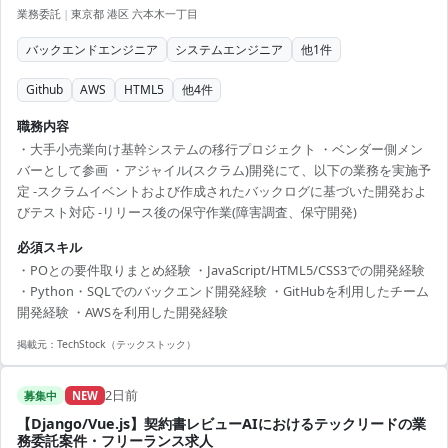
業務委託
|
東京都 港区 六本木一丁目
バックエンドエンジニア
システムエンジニア
他
1
件
Github
AWS
HTML5
他
4
件
職務内容
・大手小売業向け基幹システムの移行プロジェクト ・ベンダー側メン
バーとして参画 ・アジャイル(スクラム)開発にて、以下の業務を実施予
定 -スクラムイベントおよび作成されたバックログに基づいた開発およ
びテスト対応 -リリース後の保守作業(障害調査、保守開発)
必須スキル
・POとの要件取りまとめ経験 ・JavaScript/HTML5/CSS3での開発経験
・Python・SQLでのバックエンド開発経験 ・GitHubを利用したチーム
開発経験 ・AWSを利用した開発経験
掲載元：
TechStock（テックストック）
2日前
募集中
NEW
【Django/Vue.js】契約書レビューAIにおけるテックリードの業
務委託案件・フリーランス求人