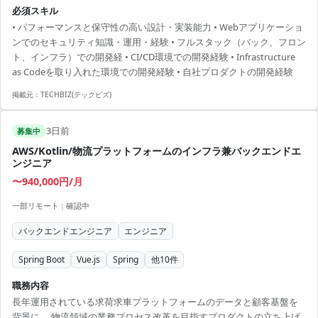
担うポジションです。 プロダクトマネージャー、デザイナー、サーバ
必須スキル
ーサイドエンジニアと共に、バックエンドの専門家として開発をリー
• パフォーマンスと保守性の高い設計・実装能力 • Webアプリケーショ
ドしていただきます。 （開発環境） 言語 : TypeScript,Python フレーム
ンでのセキュリティ知識・運用・経験 • フルスタック（バック、フロン
ワーク : React,Node.js,Nest.js,FastAPI インフラ : AWS（DynamoDB,
ト、インフラ）での開発経 • CI/CD環境での開発経験 • Infrastructure
Aurora, Cognit...
as Codeを取り入れた環境での開発経験 • 自社プロダクトの開発経験
掲載元：
TECHBIZ(テックビズ)
3日前
募集中
AWS/Kotlin/物流プラットフォームのインフラ兼バックエンドエ
ンジニア
〜940,000円/月
一部リモート
|
確認中
バックエンドエンジニア
エンジニア
Spring Boot
Vue.js
Spring
他
10
件
職務内容
長年運用されている求荷求車プラットフォームのデータと顧客基盤を
背景に、 物流領域の業務プロセス改革を目指すプロダクトの立ち上げ