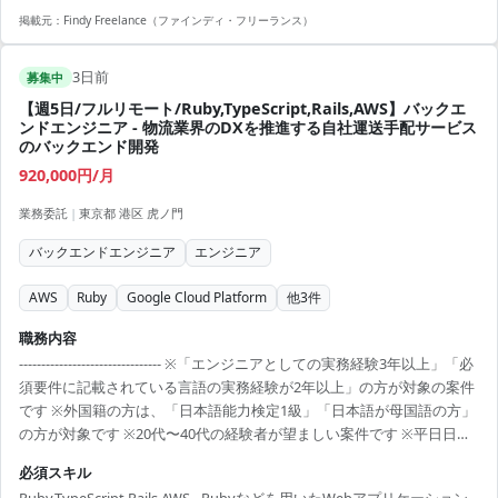
進した経験 - 大規模または複雑なドメインモデルを持つプロダクトの開
掲載元：
Findy Freelance（ファインディ・フリーランス）
発経験（SaaS、EC、広告、メディアなど）
3日前
募集中
【週5日/フルリモート/Ruby,TypeScript,Rails,AWS】バックエ
ンドエンジニア - 物流業界のDXを推進する自社運送手配サービス
のバックエンド開発
920,000円/月
業務委託
|
東京都 港区 虎ノ門
バックエンドエンジニア
エンジニア
AWS
Ruby
Google Cloud Platform
他
3
件
職務内容
-------------------------------- ※「エンジニアとしての実務経験3年以上」「必
須要件に記載されている言語の実務経験が2年以上」の方が対象の案件
です ※外国籍の方は、「日本語能力検定1級」「日本語が母国語の方」
の方が対象です ※20代〜40代の経験者が望ましい案件です ※平日日中
での稼働が前提となります。 ※すでにFindy Freelanceで担当がついて
必須スキル
いる方は、直接ご連絡いただいた方がスムーズです ----------------------------
Ruby,TypeScript,Rails,AWS - Rubyなどを用いたWebアプリケーション