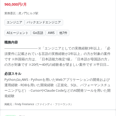
960,000円/月
業務委託
|
虎ノ門ヒルズ駅
エンジニア
バックエンドエンジニア
AIエージェント
Go言語
AWS
他
7
件
職務内容
-------------------------------- ※「エンジニアとしての実務経験3年以上」「必
須要件に記載されている言語の実務経験が2年以上」の方が対象の案件
です ※外国籍の方は、「日本語能力検定1級」「日本語が母国語の方」
の方が対象です ※20代〜40代の経験者が望ましい案件です ※平日日中
での稼働が前提となります。 ※すでにFindy Freelanceで担当がついて
必須スキル
いる方は、直接ご連絡いただいた方がスムーズです ----------------------------
Python,Go,AWS - Pythonを用いたWebアプリケーションの開発および
---- - Pythonを用いたバックエンドシステムの設計・開発・運用 - 新規
運用経験 - RDBを用いた開発経験（正規化、SQL、パフォーマンスチュ
金融商品の取り扱いに伴う追加開発およびファンド設立に伴う機...
ーニングなど） - CursorやClaude CodeなどのAI開発ツールを用いた開
発経験
掲載元：
Findy Freelance（ファインディ・フリーランス）