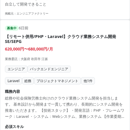
自立して開発できること
掲載元：
エンジニアファクトリー
6日前
募集中
【リモート併用/PHP・Laravel】クラウド業務システム開発
SE/SEPG
620,000円〜680,000円/月
業務委託
|
大阪府 吹田市 江坂
エンジニア
バックエンドエンジニア
Laravel
総務
プロジェクトマネジメント
他
1
件
職務内容
総務や社会保険労務士向けのクラウド業務システム開発を担当しま
す。 基本設計から開発まで一貫して携わり、長期的にシステム開発を
推進いただきます。 【技術スタック】 ・開発言語：PHP ・フレームワ
ーク：Laravel ・システム：Webシステム、業務システム 【作業委期
間】 即日～
必須スキル