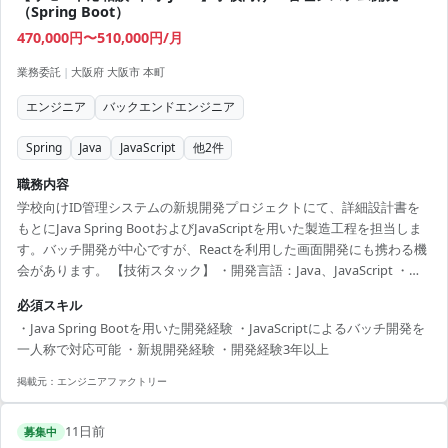
（Spring Boot）
470,000円〜510,000円/月
業務委託
|
大阪府 大阪市 本町
エンジニア
バックエンドエンジニア
Spring
Java
JavaScript
他
2
件
職務内容
学校向けID管理システムの新規開発プロジェクトにて、詳細設計書を
もとにJava Spring BootおよびJavaScriptを用いた製造工程を担当しま
す。バッチ開発が中心ですが、Reactを利用した画面開発にも携わる機
会があります。 【技術スタック】 ・開発言語：Java、JavaScript ・フ
レームワーク：Spring Boot、React
必須スキル
・Java Spring Bootを用いた開発経験 ・JavaScriptによるバッチ開発を
一人称で対応可能 ・新規開発経験 ・開発経験3年以上
掲載元：
エンジニアファクトリー
11日前
募集中