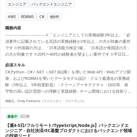
エンジニア
バックエンドエンジニア
AWS
RDBMS
C#
他
6
件
職務内容
-------------------------------- ※「エンジニアとしての実務経験3年以上」「必
須要件に記載されている言語の実務経験が2年以上」の方が対象の案件
です ※外国籍の方は、「日本語能力検定1級」「日本語が母国語の方」
の方が対象です ※20代〜40代の経験者が望ましい案件です ※平日日中
での稼働が前提となります。 ※すでにFindy Freelanceで担当がついて
必須スキル
いる方は、直接ご連絡いただいた方がスムーズです ----------------------------
C#,Python - C# / .NET（.NET 8以降）を用いたWeb API・Webアプリ開
---- - API（C#）のコアアーキテクチャ設計 - コードレビュー、技術的ガ
発、およびRDBMSを用いたデータモデル設計・クエリ最適化の実務経
イドライン（型システム、クリーンアーキテクチャ、レビュー...
験（3年以上、5年程度歓迎） - クリーンアーキテクチャ・DDD等、保
守性の高い設計思想への理解と実践経験 - チーム開発における技術リー
ド経験（設計レビュー・ジュニア育成等）
掲載元：
Findy Freelance（ファインディ・フリーランス）
3日前
募集中
【週4-5日/フルリモート/TypeScript,Node.js】バックエンドエ
ンジニア - 自社決済/EC基盤プロダクトにおけるバックエンド領域
の技術リード