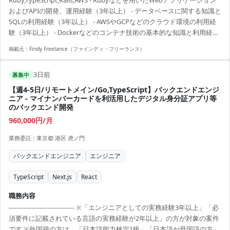
---- - 自社運送手配サービスおよび自社運送手配システムの機能開発・
およびAPIの開発、運用経験（3年以上） - データベースに関する知識と
運用 - バックエンド領域における新規機能の設計および実装 - 既存...
SQLの利用経験（3年以上） - AWSやGCPなどのクラウド環境の利用経
験（3年以上） - Dockerなどのコンテナ技術の基本的な知識と利用経験
（3年以上）
掲載元：
Findy Freelance（ファインディ・フリーランス）
3日前
募集中
【週4-5日/リモートメイン/Go,TypeScript】バックエンドエンジ
ニア - マイナンバーカードを利活用したデジタル身分証アプリ等
のバックエンド開発
960,000円/月
業務委託
|
東京都 港区 虎ノ門
バックエンドエンジニア
エンジニア
TypeScript
Next.js
React
職務内容
-------------------------------- ※「エンジニアとしての実務経験3年以上」「必
須要件に記載されている言語の実務経験が2年以上」の方が対象の案件
です ※外国籍の方は、「日本語能力検定1級」「日本語が母国語の方」