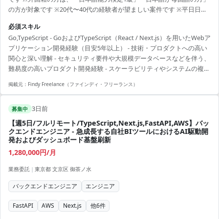
の方が対象です ※20代〜40代の経験者が望ましい案件です ※平日日中
での稼働が前提となります。 ※すでにFindy Freelanceで担当がついて
必須スキル
いる方は、直接ご連絡いただいた方がスムーズです ----------------------------
Go,TypeScript - GoおよびTypeScript（React / Next.js）を用いたWebア
---- - PoCを含む複数のWeb・スマートフォンアプリにおけるバックエ
プリケーション開発経験（目安5年以上） - 技術・プロダクトへの高い
ンド開発 - 新規サービスや既存サービスにおける要件定義の実施...
関心と深い理解 - セキュリティ要件や大規模データベースなどを伴う、
難易度の高いプロダクト開発経験 - スケーラビリティやシステムの複雑
性を考慮した設計経験
掲載元：
Findy Freelance（ファインディ・フリーランス）
3日前
募集中
【週5日/フルリモート/TypeScript,Next.js,FastAPI,AWS】バッ
クエンドエンジニア - 急成長する自社BIツールにおけるAI駆動開
発およびダッシュボード基盤刷新
1,280,000円/月
業務委託
|
東京都 文京区 御茶ノ水
バックエンドエンジニア
エンジニア
FastAPI
AWS
Next.js
他
6
件