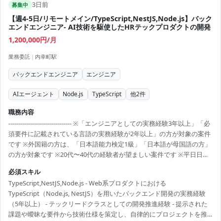
3日前
募集中
【週4-5日/リモートメイン/TypeScript,NestJS,Node.js】バック
エンドエンジニア- AI技術を駆使したHRテックプロダクトの開発
1,200,000円/月
業務委託
|
内幸町駅
バックエンドエンジニア
エンジニア
AIエージェント
Node.js
TypeScript
他
2
件
職務内容
-------------------------------- ※「エンジニアとしての実務経験3年以上」「必
須要件に記載されている言語の実務経験が2年以上」の方が対象の案件
です ※外国籍の方は、「日本語能力検定1級」「日本語が母国語の方」
の方が対象です ※20代〜40代の経験者が望ましい案件です ※平日日中
での稼働が前提となります。 ※すでにFindy Freelanceで担当がついて
必須スキル
いる方は、直接ご連絡いただいた方がスムーズです ----------------------------
TypeScript,NestJS,Node.js - Web系プロダクトにおける
---- - プロダクトおよびフィーチャーの企画・設計・実装・テスト・計
TypeScript（Node.js, NestJS）を用いたバックエンド開発の実務経験
測・改善 - プロダクトのバックエンド開発全般 - CI/CDパ...
（5年以上） - テックリードクラスとしての開発推進経験 - 提示された
課題や曖昧な要件から技術仕様を策定し、自律的にプロジェクトを推