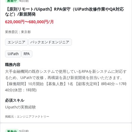
4日前
募集中
【原則リモート/Uipath】RPA保守（UiPath改修作業やQA対応
など）/新規開発
620,000円〜680,000円/月
業務委託
|
東京都
エンジニア
バックエンドエンジニア
UiPath
RPA
職務内容
大手金融機関の既存システムで使用しているRPAを新システムに対応す
るため、UiPathで改修，再構築を及び新規開発を担当いただきます。
【稼働期間】10月開始 【募集人数】1名 【顧客先定時】8時40分～17時
40分(休憩：1時間)
必須スキル
Uipathの実務経験
掲載元：
エンジニアファクトリー
5日前
募集中