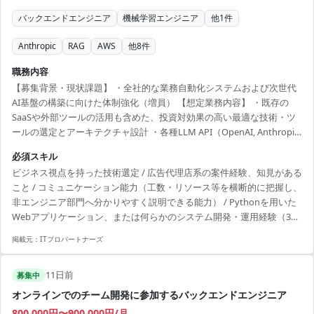
バックエンドエンジニア
機械学習エンジニア
他
1
件
Anthropic
RAG
AWS
他
8
件
職務内容
【募集背景・現状課題】 ・全社的な業務自動化システムおよび次世代
AI基盤の構築に向けた体制強化（増員） 【想定業務内容】 ・既存の
SaaSや外部ツールの活用も含めた、投資対効果の高い最適な技術・ツ
ールの選定とアーキテクチャ設計 ・各種LLM API（OpenAI, Anthropic,
Google等）を活用した社内業務自動化ツールやバックエンド機能の開
必須スキル
発（Python等を使用） ・LangChainやDifyなどのLLMアプリ開発ツー
ビジネス視点を持った技術選定 / 広告代理店系の案件経験、知見がある
ル、iPaaS等を用いた社内システム・外部SaaSとの自動化連携 ・ベクト
こと / コミュニケーション能力（工数・リソース等を横断的に把握し、
ルデータベース等を用いた、社内ナレッジ検索・生成（RAG）システ
非エンジニア部門へ分かりやすく説明できる能力） / Pythonを用いた
ムの構築、データパイプライン構築やセキュリティ対策 ・新...
Webアプリケーション、または何らかのシステム開発・運用経験（3年
以上） / 生成AI（LLM API）を活用した個人開発、または実務での実装
掲載元：
ITプロパートナーズ
経験（APIを叩いたツールの作成や、LangChain/Difyでの検証レベルで
可） / 変化の激しい生成AI領域に対する圧倒的な技術的好奇心とフット
11日前
ワークの軽さ
募集中
オンラインでのチーム開発に参加するバックエンドエンジニア
800,000円〜900,000円/月