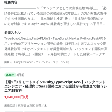
職務内容
-------------------------------- ※「エンジニアとしての実務経験3年以上」「必
須要件に記載されている言語の実務経験が2年以上」の方が対象の案件
です ※外国籍の方は、「日本語能力検定1級」「日本語が母国語の方」
の方が対象です ※20代〜40代の経験者が望ましい案件です ※平日日中
での稼働が前提となります。 ※すでにFindy Freelanceで担当がついて
必須スキル
いる方は、直接ご連絡いただいた方がスムーズです ----------------------------
TypeScript,Next.js,FastAPI,AWS - TypeScript,Next.js,Python,FastAPIを
---- - 自社BIプロダクトのフロントエンドおよびバックエンド開発（機
用いたWebアプリケーション開発の経験（3年以上）※フルスタック開
能開発・改善） - グラフ・ダッシュボード機能の基盤刷新プロジェ...
発経験歓迎ですがバックエンドが得意領域の方 - バックエンド開発の実
務経験（3年以上） - 開発チームを技術的にリードした経験 - バックエ
ンドにおける設計・アーキテクチャパターンの実践経験 - テストフレー
掲載元：
Findy Freelance（ファインディ・フリーランス）
ムワークを用いたテストコードの実装経験 - パフォーマンスチューニン
グの経験 - データベースのテーブル設計経験 - AWSを利用した開発経験
3日前
募集中
【週5日/リモートメイン/Ruby,TypeScript,AWS】バックエンド
エンジニア - 経理向けSaaS開発における設計から推進まで担うシ
ニアSE案件
1,040,000円/月
業務委託
|
東京都 文京区 御茶ノ水