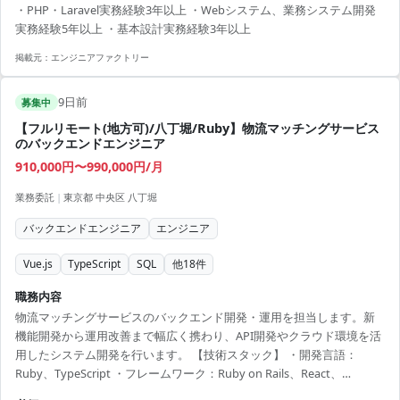
・PHP・Laravel実務経験3年以上 ・Webシステム、業務システム開発
実務経験5年以上 ・基本設計実務経験3年以上
掲載元：
エンジニアファクトリー
9日前
募集中
【フルリモート(地方可)/八丁堀/Ruby】物流マッチングサービス
のバックエンドエンジニア
910,000円〜990,000円/月
業務委託
|
東京都 中央区 八丁堀
バックエンドエンジニア
エンジニア
Vue.js
TypeScript
SQL
他
18
件
職務内容
物流マッチングサービスのバックエンド開発・運用を担当します。新
機能開発から運用改善まで幅広く携わり、API開発やクラウド環境を活
用したシステム開発を行います。 【技術スタック】 ・開発言語：
Ruby、TypeScript ・フレームワーク：Ruby on Rails、React、
Next.js、Vue.js ・API：GraphQL、Protocol Buffers、Swagger ・イン