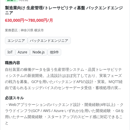
製造業向け 生産管理/トレーサビリティ基盤 バックエンドエンジ
ニア
630,000円〜780,000円/月
業務委託
|
神奈川県 横浜市
エンジニア
バックエンドエンジニア
IoT
Azure
Node.js
他
9
件
職務内容
自社装置の稼働データを扱う生産管理システム・品質トレーサビリテ
ィシステムの新規開発。上流設計はほぼ完了しており、実装フェーズ
の戦力を募集。GCPを用いたバックエンドAPIの設計・実装。MQTT経
由で送られるエッジデバイスのセンサーデータ受信・蓄積処理の実
装。CRUD API、時系列データ管理機能の開発。稼働監視ダッシュボー
必須スキル
ド向けAPI開発。ユニットテスト/結合テスト整備、CI/CDパイプライン
・Webアプリケーションのバックエンド設計・開発経験(4年以上) ・ク
構築・運用。チーム内でのコードレビュー・ペアプログラミング。
ラウドインフラ(GCP / AWS / Azure いずれか)を用いた開発経験 ・Gitを
用いたチーム開発経験 ・スタートアップのスピード感に対応できるこ
と