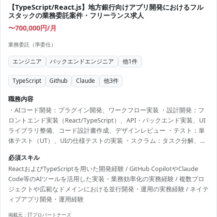
【TypeScript/React.js】地方銀行向けアプリ開発におけるフル
スタックの業務委託案件・フリーランス求人
〜700,000円/月
業務委託（準委任）
エンジニア
バックエンドエンジニア
他
1
件
TypeScript
Github
Claude
他
3
件
職務内容
・AIコード開発：プラグイン開発、ワークフロー実装 ・設計開発：フ
ロントエンド実装（React/TypeScript）、API・バックエンド実装、UI
ライブラリ整備、コード設計書作成、デザインレビュー ・テスト：単
体テスト（UT）、UIの仕様テストの実装 ・スクラム：タスク分解、見
積もり、進捗報告 ・顧客（SBI新生銀行などウォーターフォール型）と
必須スキル
社内のAI駆動開発スタイルとの橋渡し役
ReactおよびTypeScriptを用いた開発経験 / GitHub CopilotやClaude
Code等のAIツールを活用した実装・業務効率化の実務経験 / 複数プロ
ジェクトや広範なドメインにおける並行開発・運用の実務経験 / ネイテ
ィブアプリ開発・運用経験
掲載元：
ITプロパートナーズ