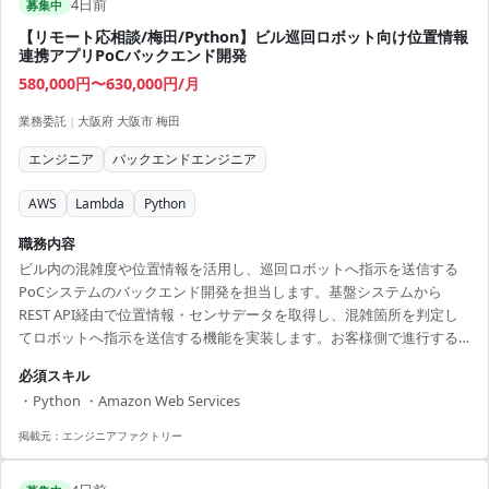
4日前
募集中
【リモート応相談/梅田/Python】ビル巡回ロボット向け位置情報
連携アプリPoCバックエンド開発
580,000円〜630,000円/月
業務委託
|
大阪府 大阪市 梅田
エンジニア
バックエンドエンジニア
AWS
Lambda
Python
職務内容
ビル内の混雑度や位置情報を活用し、巡回ロボットへ指示を送信する
PoCシステムのバックエンド開発を担当します。基盤システムから
REST API経由で位置情報・センサデータを取得し、混雑箇所を判定し
てロボットへ指示を送信する機能を実装します。お客様側で進行する
システム設計との調整や仕様整合にも携わります。 【技術スタック】
必須スキル
・開発言語：Python ・クラウド：AWS ・AWSサービス：API
・Python ・Amazon Web Services
Gateway、Lambda、EventBridge ・API：REST API
掲載元：
エンジニアファクトリー