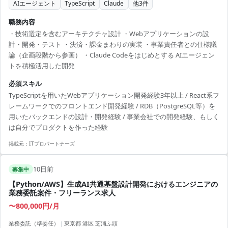
AIエージェント
TypeScript
Claude
他
3
件
職務内容
・技術選定を含むアーキテクチャ設計 ・Webアプリケーションの設
計・開発・テスト ・決済・課金まわりの実装 ・事業責任者との仕様議
論（企画段階から参画） ・Claude Codeをはじめとする AIエージェン
トを積極活用した開発
必須スキル
TypeScriptを用いたWebアプリケーション開発経験3年以上 / React系フ
レームワークでのフロントエンド開発経験 / RDB（PostgreSQL等）を
用いたバックエンドの設計・開発経験 / 事業会社での開発経験、もしく
は自分でプロダクトを作った経験
掲載元：
ITプロパートナーズ
10日前
募集中
【Python/AWS】生成AI共通基盤設計開発におけるエンジニアの
業務委託案件・フリーランス求人
〜800,000円/月
業務委託（準委任）
|
東京都 港区 芝浦ふ頭