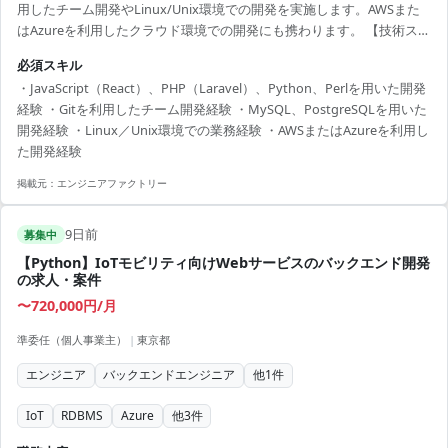
用したチーム開発やLinux/Unix環境での開発を実施します。AWSまた
はAzureを利用したクラウド環境での開発にも携わります。 【技術スタ
ック】 ・開発言語：JavaScript、PHP、Python、Perl、Node.js ・フレ
必須スキル
ームワーク：React、Laravel ・インフラ：AWS、Azure ・データベー
・JavaScript（React）、PHP（Laravel）、Python、Perlを用いた開発
ス：MySQL、PostgreSQL、DynamoDB ・OS：Linux、Unix ・構成管
経験 ・Gitを利用したチーム開発経験 ・MySQL、PostgreSQLを用いた
理：Ansible ・バージョン管理：Git
開発経験 ・Linux／Unix環境での業務経験 ・AWSまたはAzureを利用し
た開発経験
掲載元：
エンジニアファクトリー
9日前
募集中
【Python】IoTモビリティ向けWebサービスのバックエンド開発
の求人・案件
〜720,000円/月
準委任（個人事業主）
|
東京都
エンジニア
バックエンドエンジニア
他
1
件
IoT
RDBMS
Azure
他
3
件