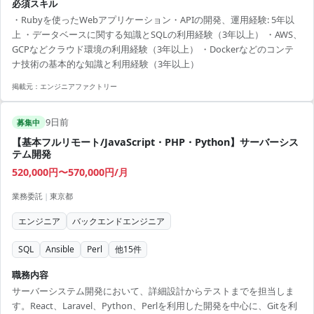
必須スキル
フラ：AWS ・コンテナ：Docker ・データベース：RDS/Aurora、
・Rubyを使ったWebアプリケーション・APIの開発、運用経験: 5年以
DynamoDB ・CI/CD：CircleCI、GitHub Actions、CodeBuild ・バージ
上 ・データベースに関する知識とSQLの利用経験（3年以上） ・AWS、
ョン管理：Git、GitHub ・AIツール：Clau...
GCPなどクラウド環境の利用経験（3年以上） ・Dockerなどのコンテ
ナ技術の基本的な知識と利用経験（3年以上）
掲載元：
エンジニアファクトリー
9日前
募集中
【基本フルリモート/JavaScript・PHP・Python】サーバーシス
テム開発
520,000円〜570,000円/月
業務委託
|
東京都
エンジニア
バックエンドエンジニア
SQL
Ansible
Perl
他
15
件
職務内容
サーバーシステム開発において、詳細設計からテストまでを担当しま
す。React、Laravel、Python、Perlを利用した開発を中心に、Gitを利