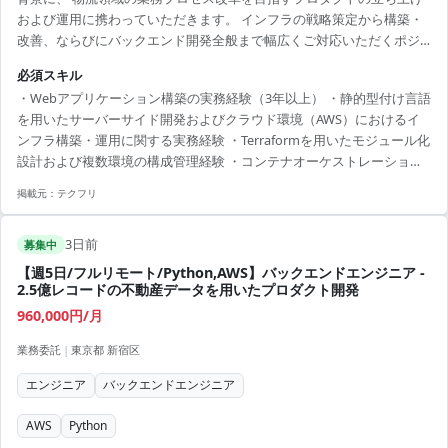
および運用に携わっていただきます。 インフラの戦略策定から構築・
改善、ならびにバックエンド開発全般まで幅広くご対応いただくポジ
ションです。 【仕事内容】 下記の業務を担っていただく想定です。 ・
必須スキル
既存サービスにおけるクラウド基盤 （AWS）のコード管理
・Webアプリケーション構築の実務経験（3年以上） ・静的型付け言語
（Terraform）や各種環境構築、パフォーマンス最適化、セキュリティ
を用いたサーバーサイド開発およびクラウド環境（AWS）におけるイ
強化、コスト最適化作業 ・新規サービス立ち上げに伴うバックエンド
ンフラ構築・運用に関する実務経験 ・Terraformを用いたモジュール化
領域の要件定義から設計、実装、テスト、運用、ならびにリリース後
設計および複数環境の構成管理経験 ・コンテナオーケストレーション
の改善施策の推進 ・生成AIツール（Claude Code等...
環境（ECS）の構築・運用経験 ・新規システム構築時におけるアーキ
掲載元：
テクフリ
テクチャ設計および環境構築の経験 ・システム全体の遅延原因の特定
および性能改善（パフォーマンスチューニング）の経験 ・ログ監視・
3日前
アラート設定の構築および障害発生時の復旧対応経験 ・ネットワーク
募集中
セキュリティ、アクセス権限管理（IAM/WAF）、認証情報管理の実績
【週5日/フルリモート/Python,AWS】バックエンドエンジニア -
・CI/CDパイプラインの設計・改善...
2.5億レコードの不動産データを用いたプロダクト開発
960,000円/月
業務委託
|
東京都 新宿区
エンジニア
バックエンドエンジニア
AWS
Python