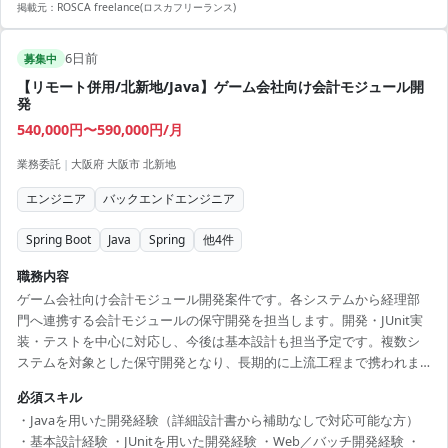
掲載元：
ROSCA freelance(ロスカフリーランス)
6日前
募集中
【リモート併用/北新地/Java】ゲーム会社向け会計モジュール開
発
540,000円〜590,000円/月
業務委託
|
大阪府 大阪市 北新地
エンジニア
バックエンドエンジニア
Spring Boot
Java
Spring
他
4
件
職務内容
ゲーム会社向け会計モジュール開発案件です。各システムから経理部
門へ連携する会計モジュールの保守開発を担当します。開発・JUnit実
装・テストを中心に対応し、今後は基本設計も担当予定です。複数シ
ステムを対象とした保守開発となり、長期的に上流工程まで携われま
す。 【技術スタック】 ・開発言語：Java ・フレームワーク：Spring
必須スキル
Boot ・データベース：MySQL ・テスト：JUnit
・Javaを用いた開発経験（詳細設計書から補助なしで対応可能な方）
・基本設計経験 ・JUnitを用いた開発経験 ・Web／バッチ開発経験 ・