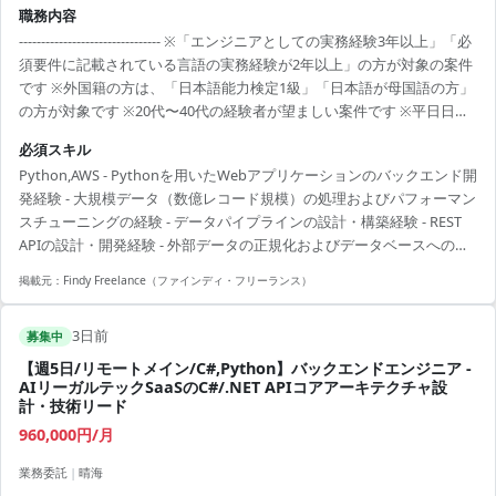
職務内容
-------------------------------- ※「エンジニアとしての実務経験3年以上」「必
須要件に記載されている言語の実務経験が2年以上」の方が対象の案件
です ※外国籍の方は、「日本語能力検定1級」「日本語が母国語の方」
の方が対象です ※20代〜40代の経験者が望ましい案件です ※平日日中
での稼働が前提となります。 ※すでにFindy Freelanceで担当がついて
必須スキル
いる方は、直接ご連絡いただいた方がスムーズです ----------------------------
Python,AWS - Pythonを用いたWebアプリケーションのバックエンド開
---- - Pythonを用いた新機能のバックエンド開発 - 2.5億レコード規模の
発経験 - 大規模データ（数億レコード規模）の処理およびパフォーマン
データを扱うためのパフォーマンスを考慮した設計・実装...
スチューニングの経験 - データパイプラインの設計・構築経験 - REST
APIの設計・開発経験 - 外部データの正規化およびデータベースへの格
納処理の実装経験
掲載元：
Findy Freelance（ファインディ・フリーランス）
3日前
募集中
【週5日/リモートメイン/C#,Python】バックエンドエンジニア -
AIリーガルテックSaaSのC#/.NET APIコアアーキテクチャ設
計・技術リード
960,000円/月
業務委託
|
晴海