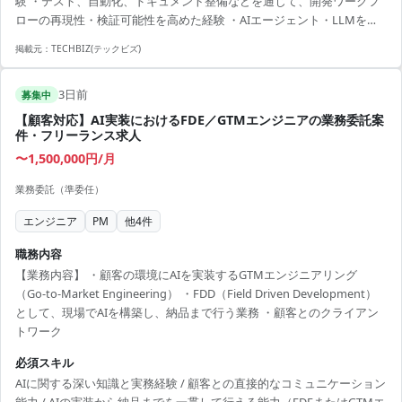
験 ・テスト、自動化、ドキュメント整備などを通じて、開発ワークフ
向上のための、各種自動化やプロセスの整備、チームに知見を共有す
ローの再現性・検証可能性を高めた経験 ・AIエージェント・LLMを活
るためのドキュメント執筆 ▼条件等...
用したプロダクト開発・機能実装の経験
掲載元：
TECHBIZ(テックビズ)
3日前
募集中
【顧客対応】AI実装におけるFDE／GTMエンジニアの業務委託案
件・フリーランス求人
〜1,500,000円/月
業務委託（準委任）
エンジニア
PM
他
4
件
職務内容
【業務内容】 ・顧客の環境にAIを実装するGTMエンジニアリング
（Go-to-Market Engineering） ・FDD（Field Driven Development）
として、現場でAIを構築し、納品まで行う業務 ・顧客とのクライアン
トワーク
必須スキル
AIに関する深い知識と実務経験 / 顧客との直接的なコミュニケーション
能力 / AIの実装から納品までを一貫して行える能力（FDEまたはGTMエ