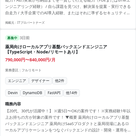
ンジニアリング経験） / 自ら課題を見つけ、解決策を提案・実行できる
自走力 / 大手企業でのAI導入経験、またはそれに準ずるセキュリティに
関する理解
掲載元：
ITプロパートナーズ
3日前
募集中
薬局向けローカルアプリ基盤バックエンドエンジニア
【TypeScript・Node/リモートあり】
790,000円〜840,000円/月
業務委託
|
フルリモート
エンジニア
デザイナー
他
2
件
Devin
DynamoDB
FastAPI
他
14
件
職務内容
【20代、30代が活躍中！】 ※週5日〜OKの案件です！ ※実務経験1年以
上お持ちの方が対象の案件です！ ▼概要 薬局向けローカルアプリ基盤
バックエンドエンジニア 薬局向けSaaSプロダクトと薬局現場にあるロ
ーカルアプリケーションをつなぐバックエンドの設計・開発・運用を