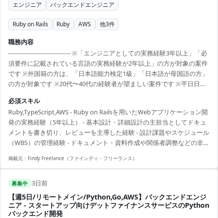
エンジニア
バックエンドエンジニア
Ruby on Rails
Ruby
AWS
他
3
件
職務内容
-------------------------------- ※「エンジニアとしての実務経験3年以上」「必
須要件に記載されている言語の実務経験が2年以上」の方が対象の案件
です ※外国籍の方は、「日本語能力検定1級」「日本語が母国語の方」
の方が対象です ※20代〜40代の経験者が望ましい案件です ※平日日中
での稼働が前提となります。 ※すでにFindy Freelanceで担当がついて
必須スキル
いる方は、直接ご連絡いただいた方がスムーズです ----------------------------
Ruby,TypeScript,AWS - Ruby on Railsを用いたWebアプリケーション開
---- - 設計課題ドキュメントの作成および管理（課題の整理・起票、関
発の実務経験（5年以上） - 基本設計・詳細設計の主担当としてドキュ
係者との解消推進） - 設計からテストにおけるWBSの策定および進捗...
メントを書き切り、レビューを主導した経験 - 設計課題やスケジュール
（WBS）の管理経験 - ドキュメント・資料作成や関係者調整などの非実
装業務に対応できること - 多数のステークホルダーを巻き込み、円滑に
掲載元：
Findy Freelance（ファインディ・フリーランス）
調整・進行できるコミュニケーション能力 - AWSの知識・経験、および
生成AIを活用した開発・PoCの経験
3日前
募集中
【週5日/リモートメイン/Python,Go,AWS】バックエンドエンジ
ニア - スタートアップ向けデットファイナンスサービスのPython
バックエンド開発