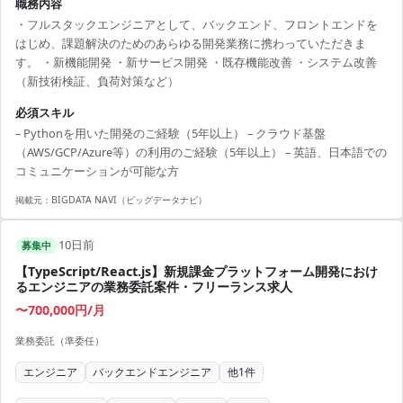
職務内容
・フルスタックエンジニアとして、バックエンド、フロントエンドを
はじめ、課題解決のためのあらゆる開発業務に携わっていただきま
す。 ・新機能開発 ・新サービス開発 ・既存機能改善 ・システム改善
（新技術検証、負荷対策など）
必須スキル
– Pythonを用いた開発のご経験（5年以上） – クラウド基盤
（AWS/GCP/Azure等）の利用のご経験（5年以上） – 英語、日本語での
コミュニケーションが可能な方
掲載元：
BIGDATA NAVI（ビッグデータナビ）
10日前
募集中
【TypeScript/React.js】新規課金プラットフォーム開発におけ
るエンジニアの業務委託案件・フリーランス求人
〜700,000円/月
業務委託（準委任）
エンジニア
バックエンドエンジニア
他
1
件