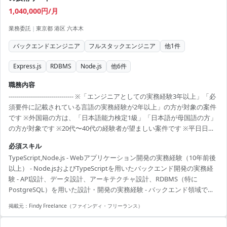
1,040,000円/月
業務委託
|
東京都 港区 六本木
バックエンドエンジニア
フルスタックエンジニア
他
1
件
Express.js
RDBMS
Node.js
他
6
件
職務内容
-------------------------------- ※「エンジニアとしての実務経験3年以上」「必
須要件に記載されている言語の実務経験が2年以上」の方が対象の案件
です ※外国籍の方は、「日本語能力検定1級」「日本語が母国語の方」
の方が対象です ※20代〜40代の経験者が望ましい案件です ※平日日中
での稼働が前提となります。 ※すでにFindy Freelanceで担当がついて
必須スキル
いる方は、直接ご連絡いただいた方がスムーズです ----------------------------
TypeScript,Node.js - Webアプリケーション開発の実務経験（10年前後
---- - 自社決済/EC基盤プロダクトにおける、API・データベース・認
以上） - Node.jsおよびTypeScriptを用いたバックエンド開発の実務経
証・外部サービス連携などプロダクト基盤横断での改善 - Nod...
験 - API設計、データ設計、アーキテクチャ設計、RDBMS（特に
PostgreSQL）を用いた設計・開発の実務経験 - バックエンド領域での
技術リード経験（フロントエンド技術の基本的な理解を含む） - 同一プ
掲載元：
Findy Freelance（ファインディ・フリーランス）
ロジェクトまたは同一企業にて1年以上継続して参画した複数の実績