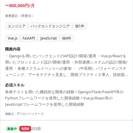
〜800,000円/月
業務委託（準委任）
エンジニア
バックエンドエンジニア
他
1
件
Vue.js
FastAPI
JavaScript
他
4
件
職務内容
・Djangoを用いたバックエンドのAPI設計/開発/運用 ・Vue.js/Reactを
用いたフロントエンド設計/開発/運用 ・外部連携システムの設計/開発/
運用 ・各種スクラムイベントへの参加 ・（中長期）パフォーマンスチ
ューニング、アーキテクチャ見直し、開発プラクティス導入、技術面
からの組織・事業リード ※弁護士をはじめとするコンテンツチームと
必須スキル
協働
単体テストを用いた継続的な開発の経験 / Django/Flask/FastAPI等の
Pythonフレームワークを使用した開発経験 / Vue.js/React等の
JavaScriptフレームワークを使用した開発経験
掲載元：
ITプロパートナーズ
2日前
募集中
NEW