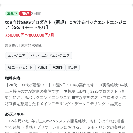
2日前
募集中
NEW
toB向けSaaSプロダクト（新規）におけるバックエンドエンジニ
ア【Go/リモートあり】
750,000円〜800,000円/月
業務委託
|
東京都 渋谷区
エンジニア
バックエンドエンジニア
AIエージェント
Vue.js
Azure
他
5
件
職務内容
【20代、30代が活躍中！】 ※週5日〜OKの案件です！ ※実務経験1年以
上お持ちの方が対象の案件です！ ▼概要 toB向けSaaSプロダクト（新
規）におけるバックエンドエンジニア ■主な業務内容 ・プロダクトの
将来像を想定したドメインモデリング・データモデリング ・品質と生
産性を両立するアーキテクチャの設計 ・Webアプリケーションの機能
必須スキル
拡張や新規機能開発のための開発計画の策定、設計・実装・テスト・
・Goを用いた5年以上のWebシステム開発経験、もしくはそれに相当
運用 ・スキーマ駆動開発、ライブラリ化、継続的デプロイなどの開発
する経験 ・業務アプリケーションにおけるデータモデリングの実務経
生産性向上のための仕組みの構築 ・チームの生産性やプロダクト品質