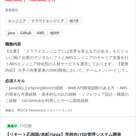
業務委託
エンジニア
クラウドエンジニア
他
1
件
Java
Github
AWS
他
9
件
職務内容
【企業】 「クラウドエンジニアには世界を変える力がある」をビジョ
ンに掲げ 企業のデジタルシフトとAWSエンジニアのキャリア支援を行
うAWSエンジニア特化型の人材サービスを運営しております。 【業務
内容】 大手小売事業者のOMS開発において、チームメンバーとして機
能設計・保守開発を担当いただきます。 - 4-5名程度のメンバーと協力
必須スキル
して、要件を元にしたサービス・機能の設計、開発・テスト、提供、
・Java(8以上)/SpringBootの経験 ・Web API開発経験のある方 ・AWS
障害を始めとした課題対応 - 開発リーダーへの状況・課題・リスクの報
の簡単な作業経験 ・基本的なSQLの経験 ・ソフトウェア設計・構築の
告・連絡・相談 - サービス・機能設計のために非エンジニア含む顧客と
ご経験 ・Git/GitHubを利用したチーム開発経験
会話を行う際のフォロー 【環境】 - 言語・フレームワーク: Kotlin +
SpringBoot -...
掲載元：
ROSCA freelance(ロスカフリーランス)
11日前
募集中
【リモート応相談/本町/Java】学校向けID管理システム開発