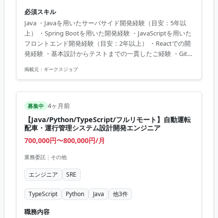
ます。 市場価値・キャリアメリット 金融業界のミッション
必須スキル
クリティカルなシステムにおいて、JavaとReactを用いたフ
Java ・Javaを用いたサーバサイド開発経験（目安：5年以
ルスタック開発の経験が積める希少な案件です。堅牢なバ
上） ・Spring Bootを用いた開発経験 ・JavaScriptを用いた
ックエンド設計手法とモダンなフロントエンド技術を両立
フロントエンド開発経験（目安：2年以上） ・Reactでの開
させるスキルは、今後のエンタープライズ領域における技
発経験 ・基本設計からテストまでの一貫したご経験 ・Gitの
術リードやアーキテクトへのステップアップに直結しま
使用経験 ・チームでコミュニケーションをとって問題を解
す。
掲載元：
ギークスジョブ
決できる方
4ヶ月前
募集中
【Java/Python/TypeScript/フルリモート】自動運転
配車・運行管理システム設計開発エンジニア
700,000円〜800,000円/月
業務委託
|
その他
エンジニア
SRE
TypeScript
Python
Java
他
3
件
職務内容