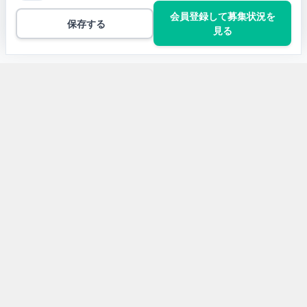
会員登録して募集状況を
保存する
見る
トップ
TypeScriptの案件一覧
オンライン薬局Webアプリの新機能開発・改善
開発言語から求人案件を探す
Javaの求人案件
JavaScriptの求人案件
Pythonの求人案件
TypeScriptの求人案件
PHPの求人案件
C#の求人案件
Rubyの求人案件
Kotlinの求人案件