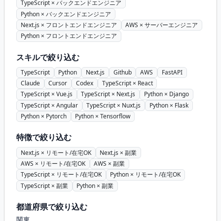
TypeScript × バックエンドエンジニア
Python × バックエンドエンジニア
Next.js × フロントエンドエンジニア
AWS × サーバーエンジニア
Python × フロントエンドエンジニア
スキルで絞り込む
TypeScript
Python
Next.js
Github
AWS
FastAPI
Claude
Cursor
Codex
TypeScript × React
TypeScript × Vue.js
TypeScript × Next.js
Python × Django
TypeScript × Angular
TypeScript × Nuxt.js
Python × Flask
Python × Pytorch
Python × Tensorflow
特徴で絞り込む
Next.js × リモート/在宅OK
Next.js × 副業
AWS × リモート/在宅OK
AWS × 副業
TypeScript × リモート/在宅OK
Python × リモート/在宅OK
TypeScript × 副業
Python × 副業
都道府県で絞り込む
関東