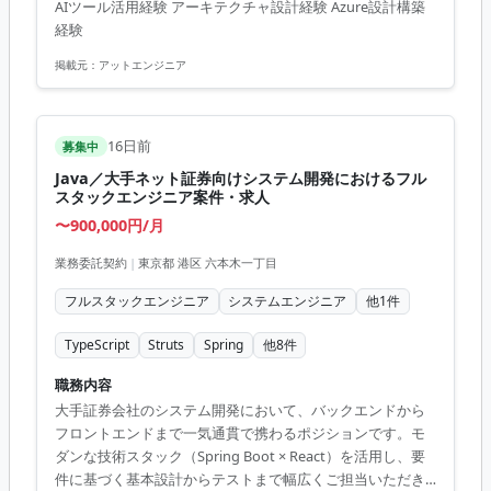
AIツール活用経験 アーキテクチャ設計経験 Azure設計構築
環境 TypeScript, Go, Python, React, Next.js, Azure, AWS,
経験
GCP, Docker, Terraform, PostgreSQL
掲載元：
アットエンジニア
16日前
募集中
Java／大手ネット証券向けシステム開発におけるフル
スタックエンジニア案件・求人
〜900,000円/月
業務委託契約
|
東京都 港区 六本木一丁目
フルスタックエンジニア
システムエンジニア
他
1
件
TypeScript
Struts
Spring
他
8
件
職務内容
大手証券会社のシステム開発において、バックエンドから
フロントエンドまで一気通貫で携わるポジションです。モ
ダンな技術スタック（Spring Boot × React）を活用し、要
件に基づく基本設計からテストまで幅広くご担当いただき