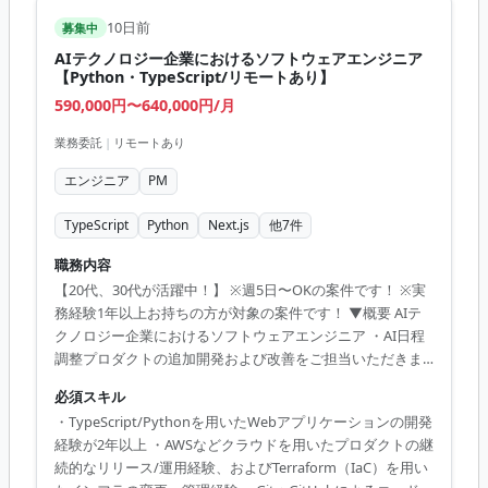
10日前
募集中
AIテクノロジー企業におけるソフトウェアエンジニア
【Python・TypeScript/リモートあり】
590,000円〜640,000円/月
業務委託
|
リモートあり
エンジニア
PM
TypeScript
Python
Next.js
他
7
件
職務内容
【20代、30代が活躍中！】 ※週5日〜OKの案件です！ ※実
務経験1年以上お持ちの方が対象の案件です！ ▼概要 AIテ
クノロジー企業におけるソフトウェアエンジニア ・AI日程
調整プロダクトの追加開発および改善をご担当いただきま
す。 ・トライアル中の顧客から出てくるIssueの対応 ・AI
必須スキル
エージェントの開発 ・各種サービス連携（ATS / Teams /
・TypeScript/Pythonを用いたWebアプリケーションの開発
Outlook / etc） ◆主な開発環境・ツール ■利用言語･フレ
経験が2年以上 ・AWSなどクラウドを用いたプロダクトの継
ームワーク：TypeScript（Next.js）、Python(FastAPI) ■ク
続的なリリース/運用経験、およびTerraform（IaC）を用い
ラウド：AWS、Azure ■インフラ：Docker、Terraform、