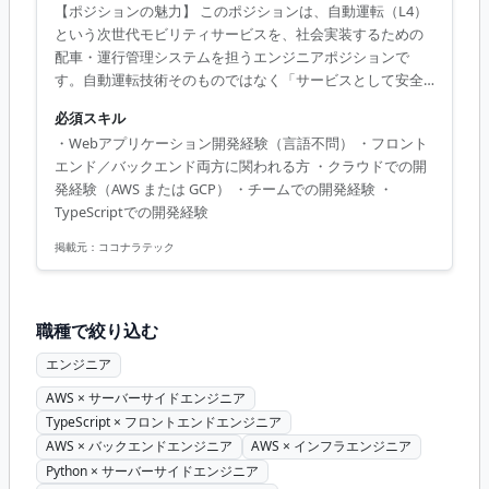
【ポジションの魅力】 このポジションは、自動運転（L4）
という次世代モビリティサービスを、社会実装するための
配車・運行管理システムを担うエンジニアポジションで
す。自動運転技術そのものではなく「サービスとして安全
かつ継続的に運用するための基盤づくり」に関われる点が
必須スキル
特徴です。 本プロジェクトはスモールスタートし、5年スパ
・Webアプリケーション開発経験（言語不問） ・フロント
ンでの大規模展開を見据えた取り組みであり、今後中核と
エンド／バックエンド両方に関われる方 ・クラウドでの開
なる可能性が高い案件です。 要件やアーキテクチャが固ま
発経験（AWS または GCP） ・チームでの開発経験 ・
りきっていない立ち上げフェーズから参画し、仕様検討や
TypeScriptでの開発経験
設計にも関与できます。 【作業内容】 自動運転サービスに
必要な「配車」「運行管理」領域を中心に、システムの設
掲載元：
ココナラテック
計・開発・運用を担当していただき...
職種で絞り込む
エンジニア
AWS × サーバーサイドエンジニア
TypeScript × フロントエンドエンジニア
AWS × バックエンドエンジニア
AWS × インフラエンジニア
Python × サーバーサイドエンジニア