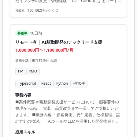
たインフラの変更・管理経験 ・Git＋GitHubによるコード管
AWS CDK ■コミュニケーション...
理 / 5人以上でのチーム開発経験
掲載元：
TECHBIZ(テックビズ)
10日前
募集中
リモート有 | AI駆動開発のテックリード支援
1,000,000円〜1,100,000円/月
業務委託
|
東京都 港区 品川
PM
PMO
TypeScript
React
Python
他
10
件
職務内容
■案件概要 AI駆動開発支援サービスにおいて、顧客要件の
整理から設計、実装、品質改善まで一貫してご支援いただ
きます。 ■業務内容 ・顧客折衝、要件定義、仕様整理、設
計方針の検討。 ・AIツールやLLMを活用した開発推進とコ
ードレビュー。 ・Webアプリケーションのアーキテクチャ
必須スキル
設計。 ・インフラ構成検討および開発基盤の整備。 ■開発