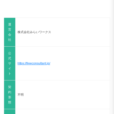
営
株式会社みらいワークス
会
社
公
式
サ
https://freeconsultant.jp/
イ
ト
契
約
不明
形
態
対
応
全国
地
域