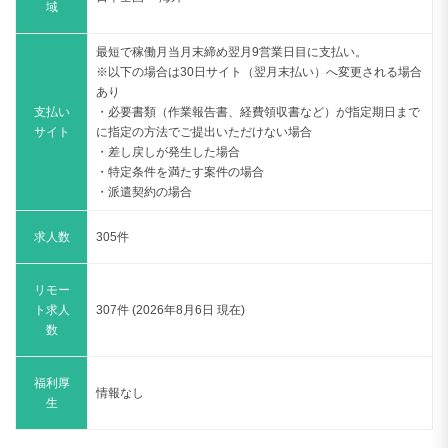
支払い
・必要書類（作業報告書、経費領収書など）が指定期日まで
サイト
に指定の方法でご提出いただけない場合
・差し戻しが発生した場合
・特定条件を満たす案件の場合
・派遣契約の場合
求人数
305件
リモー
ト求人
307件 (2026年8月6日 現在)
数
福利厚
情報なし
生
ProConnect（プロコネクト）は、IT・戦略・業務・
PMO・SAPコンサルなど、幅広い領域の案件を扱うエー