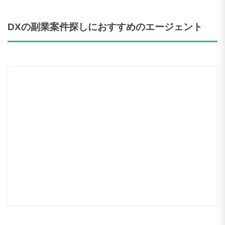
基本的には副業案件自体がどのエージ
ェントでも少ないため、「
求人数が多