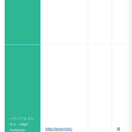
ハイパフォコン
サル（High
https://www.high-
週
Performer
performer.jp/consultant
★★★
2〜
Consultant)
5日