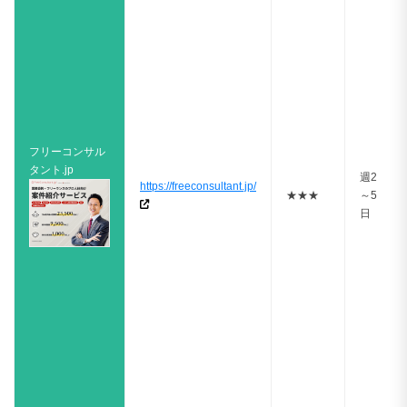
フリーコンサル
タント.jp
週2
https://freeconsultant.jp/
★★★
～5
日