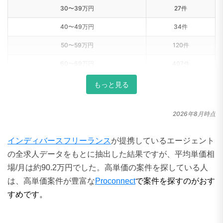
60〜69万円
407件
70〜79万円
671件
もっと見る
80〜89万円
881件
2026年8月時点
90〜99万円
633件
100〜109万円
560件
インディバースフリーランス
が提携しているエージェント
の全求人データをもとに抽出した結果ですが、平均単価相
110〜119万円
262件
場/月は約90.2万円でした。高単価の案件を探している人
120〜129万円
263件
は、高単価案件が豊富な
Proconnect
で案件を探すのがおす
130〜139万円
133件
すめです。
140〜149万円
123件
DXの副業案件例
150〜159万円
72件
160〜169万円
50件
170〜179万円
27件