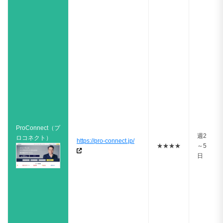
ProConnect（プ
週2
ロコネクト）
https://pro-connect.jp/
★★★★
～5
日