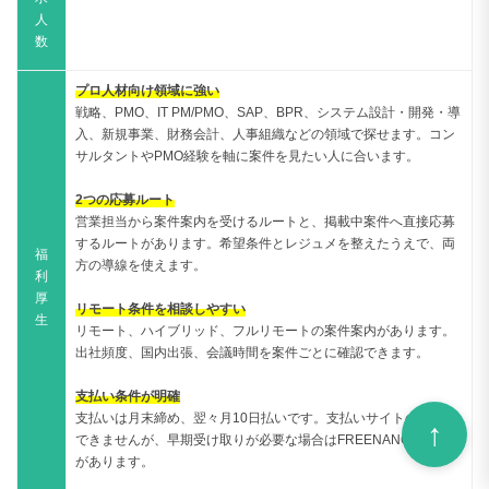
入、新規事業、財務会計、人事組織などの領域で探せます。コン
サルタントやPMO経験を軸に案件を見たい人に合います。
2つの応募ルート
営業担当から案件案内を受けるルートと、掲載中案件へ直接応募
するルートがあります。希望条件とレジュメを整えたうえで、両
福
方の導線を使えます。
利
厚
リモート条件を相談しやすい
生
リモート、ハイブリッド、フルリモートの案件案内があります。
出社頻度、国内出張、会議時間を案件ごとに確認できます。
支払い条件が明確
支払いは月末締め、翌々月10日払いです。支払いサイトの変更は
できませんが、早期受け取りが必要な場合はFREENANCEの案内
があります。
「フリーコンサルタント.jp」は、株式会社みらいワークス