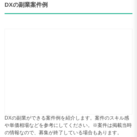
180〜189万円
21件
190〜199万円
6件
200〜209万円
14件
210〜219万円
1件
220〜229万円
3件
230〜239万円
4件
240〜249万円
0件
250〜259万円
11件
DXの副業ができる案件例を紹介します。案件のスキル感
や単価相場などを参考にしてください。※案件は掲載当時
260〜269万円
0件
の情報なので、募集が終了している場合もあります。
270〜279万円
0件
280〜289万円
0件
案件例1
290〜299万円
0件