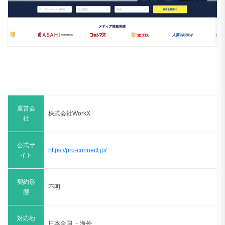
運営会
株式会社WorkX
社
公式サ
https://pro-connect.jp/
イト
契約形
不明
態
対応地
日本全国 ・海外
域
最短で稼働月当月末締め翌月9営業日目に支払い。
※以下の場合は30日サイト（翌月末払い）へ変更される場合
あり