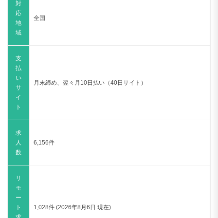
支
払
い
月末締め、翌々月10日払い（40日サイト）
サ
イ
ト
求
人
6,156件
数
リ
モ
ー
ト
1,028件 (2026年8月6日 現在)
求
人
数
プロ人材向け領域に強い
戦略、PMO、IT PM/PMO、SAP、BPR、システム設計・開発・導