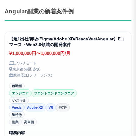
Angular副業の新着案件例
【週1出社/赤坂/Figma/Adobe XD/React/Vue/Angular】Eコ
マース・Web3.0領域の開発案件
1,000,000円〜1,080,000円/月
フルリモート
東京都 港区 赤坂
業務委託(フリーランス)
職種
エンジニア
フロントエンドエンジニア
スキル
Vue.js
Adobe XD
VR
他7件
特徴
副業
高単価
職務内容