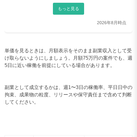
50〜59万円
0件
もっと見る
60〜69万円
1件
2026年8月時点
70〜79万円
2件
80〜89万円
3件
単価を見るときは、月額表示をそのまま副業収入として受
90〜99万円
1件
け取らないようにしましょう。月額75万円の案件でも、週
5日に近い稼働を前提にしている場合があります。
100〜109万円
2件
110〜119万円
0件
副業として成立するかは、週1〜3日の稼働率、平日日中の
拘束、成果物の粒度、リリースや保守責任まで含めて判断
120〜129万円
0件
してください。
130〜139万円
0件
140〜149万円
0件
150〜159万円
0件