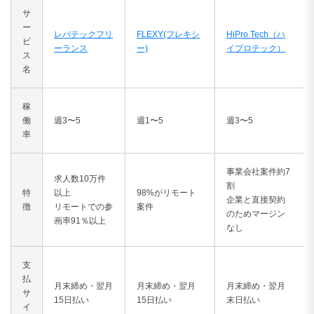
サ
ー
レバテックフリ
FLEXY(フレキシ
HiPro Tech（ハ
ビ
ーランス
ー)
イプロテック）
ス
名
稼
働
週3〜5
週1〜5
週3〜5
率
事業会社案件約7
求人数10万件
割
特
以上
98%がリモート
企業と直接契約
徴
リモートでの参
案件
のためマージン
画率91％以上
なし
支
払
月末締め・翌月
月末締め・翌月
月末締め・翌月
サ
15日払い
15日払い
末日払い
イ