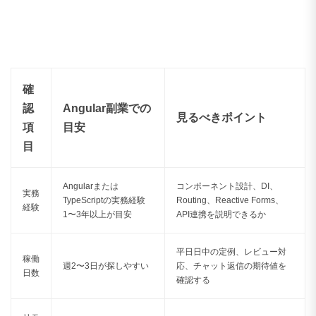
確
認
Angular副業での
見るべきポイント
項
目安
目
Angularまたは
コンポーネント設計、DI、
実務
TypeScriptの実務経験
Routing、Reactive Forms、
経験
1〜3年以上が目安
API連携を説明できるか
平日日中の定例、レビュー対
稼働
週2〜3日が探しやすい
応、チャット返信の期待値を
日数
確認する