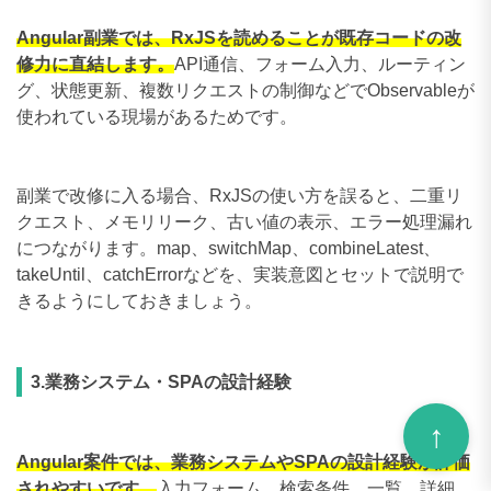
Angular副業では、RxJSを読めることが既存コードの改
修力に直結します。
API通信、フォーム入力、ルーティン
グ、状態更新、複数リクエストの制御などでObservableが
使われている現場があるためです。
副業で改修に入る場合、RxJSの使い方を誤ると、二重リ
クエスト、メモリリーク、古い値の表示、エラー処理漏れ
につながります。map、switchMap、combineLatest、
takeUntil、catchErrorなどを、実装意図とセットで説明で
きるようにしておきましょう。
3.業務システム・SPAの設計経験
Angular案件では、業務システムやSPAの設計経験が評価
されやすいです。
入力フォーム、検索条件、一覧、詳細、