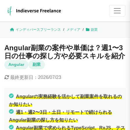
インディバースフリーランス
/
メディア
/
副業
Angular副業の案件や単価は？週1〜3
日の仕事の探し方や必要スキルを紹介
Angular
副業
最終更新日：
2026/07/23
Angularの実務経験を活かして副業案件を取れるの
か知りたい
週1・週2〜3日・土日・リモートで続けられる
Angular副業の探し方を知りたい
Angular副業で求められるTypeScript、RxJS、テス