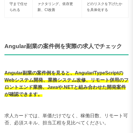
守まで任せ
ァクタリング、依存更
どのリスクを下げたか
270〜279万円
0件
られる
新、CI改善
を具体化する
280〜289万円
0件
290〜299万円
0件
300〜309万円
0件
Angular副業の案件例を実際の求人でチェック
Angular副業の案件例を見ると、Angular/TypeScriptの
Webシステム開発、業務システム改修、リモート併用のフ
ロントエンド業務、Javaや.NETと組み合わせた開発案件
が確認できます。
求人カードでは、単価だけでなく、稼働日数、リモート可
否、必須スキル、担当工程を見比べてください。