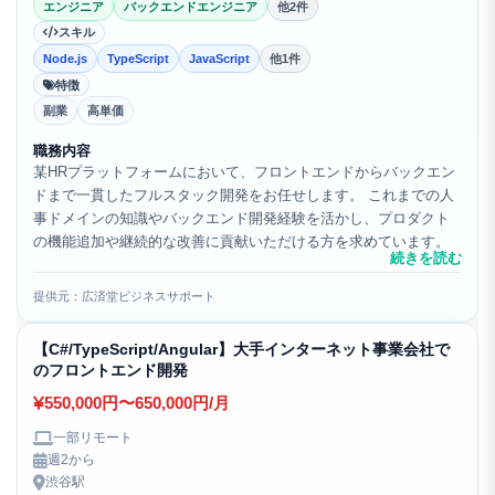
エンジニア
バックエンドエンジニア
他2件
スキル
Node.js
TypeScript
JavaScript
他1件
特徴
副業
高単価
職務内容
某HRプラットフォームにおいて、フロントエンドからバックエン
ドまで一貫したフルスタック開発をお任せします。 これまでの人
事ドメインの知識やバックエンド開発経験を活かし、プロダクト
の機能追加や継続的な改善に貢献いただける方を求めています。
続きを読む
提供元：広済堂ビジネスサポート
【C#/TypeScript/Angular】大手インターネット事業会社で
のフロントエンド開発
550,000円〜650,000円/月
一部リモート
週2から
渋谷駅