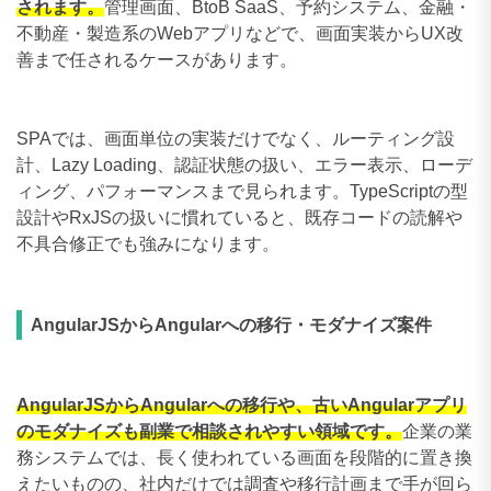
されます。
管理画面、BtoB SaaS、予約システム、金融・
不動産・製造系のWebアプリなどで、画面実装からUX改
善まで任されるケースがあります。
SPAでは、画面単位の実装だけでなく、ルーティング設
計、Lazy Loading、認証状態の扱い、エラー表示、ローデ
ィング、パフォーマンスまで見られます。TypeScriptの型
設計やRxJSの扱いに慣れていると、既存コードの読解や
不具合修正でも強みになります。
AngularJSからAngularへの移行・モダナイズ案件
AngularJSからAngularへの移行や、古いAngularアプリ
のモダナイズも副業で相談されやすい領域です。
企業の業
務システムでは、長く使われている画面を段階的に置き換
えたいものの、社内だけでは調査や移行計画まで手が回ら