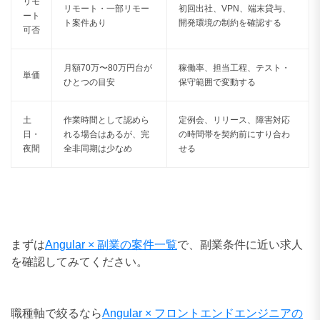
リモ
リモート・一部リモー
初回出社、VPN、端末貸与、
ート
ト案件あり
開発環境の制約を確認する
可否
月額70万〜80万円台が
稼働率、担当工程、テスト・
単価
ひとつの目安
保守範囲で変動する
土
作業時間として認めら
定例会、リリース、障害対応
日・
れる場合はあるが、完
の時間帯を契約前にすり合わ
夜間
全非同期は少なめ
せる
まずは
Angular × 副業の案件一覧
で、副業条件に近い求人
を確認してみてください。
職種軸で絞るなら
Angular × フロントエンドエンジニアの