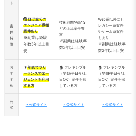
ト
🙆 ほぼ全ての
Web系以外にも
技術顧問/PdMな
エンジニア職種
レガシー系案件
案
どの上流案件豊
案件あり
やゲーム系案件
件
富
※副業は経験
もあり
特
※副業は経験年
※副業は経験年
年数3年以上目
徴
数3年以上目安
数3年以上目安
安
お
🔰
初めてフリ
🏠
フレキシブル
🏠
フレキシブル
す
ーランスでエー
（早朝/平日夜/土
（早朝/平日夜/土
す
ジェントを利用
日OK）案件を探
日OK）案件を探
め
する方
している方
している方
公
> 公式サイト
> 公式サイト
> 公式サイト
式