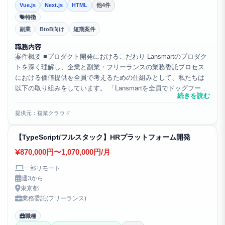
Vue.js
Next.js
HTML
他4件
特徴
副業
BtoB向け
短期案件
職務内容
案件概要 ■プロダクト開発におけるこだわり Lansmartのプロダク
トを深く理解し、企業と副業・フリーランスの業務委託プロセス
における価値提供を全員で考えるための仕組みとして、私たちは
以下の取り組みをしています。 「Lansmartを全員でドッグフーデ
続きを読む
ィング」 Lansmartの開発に関わ...
提供元：複業クラウド
【TypeScript/フルスタック】HRプラットフォーム開発
870,000円〜1,070,000円/月
一部リモート
週3から
東京都
業務委託(フリーランス)
職種