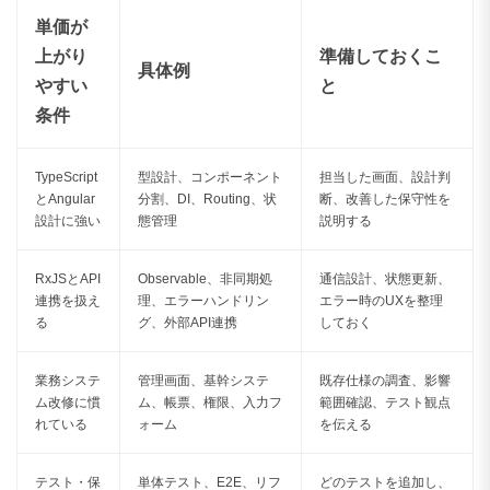
単価が
160〜169万円
0件
上がり
準備しておくこ
具体例
170〜179万円
0件
やすい
と
条件
180〜189万円
0件
190〜199万円
0件
TypeScript
型設計、コンポーネント
担当した画面、設計判
とAngular
分割、DI、Routing、状
断、改善した保守性を
200〜209万円
0件
設計に強い
態管理
説明する
210〜219万円
0件
RxJSとAPI
Observable、非同期処
通信設計、状態更新、
220〜229万円
0件
連携を扱え
理、エラーハンドリン
エラー時のUXを整理
る
グ、外部API連携
しておく
230〜239万円
0件
業務システ
管理画面、基幹システ
既存仕様の調査、影響
240〜249万円
0件
ム改修に慣
ム、帳票、権限、入力フ
範囲確認、テスト観点
れている
ォーム
を伝える
250〜259万円
0件
260〜269万円
0件
テスト・保
単体テスト、E2E、リフ
どのテストを追加し、