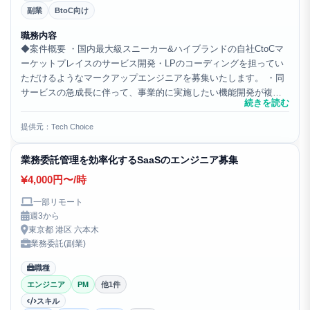
副業
BtoC向け
職務内容
◆案件概要 ・国内最大級スニーカー&ハイブランドの自社CtoCマ
ーケットプレイスのサービス開発・LPのコーディングを担ってい
ただけるようなマークアップエンジニアを募集いたします。 ・同
サービスの急成長に伴って、事業的に実施したい機能開発が複数
続きを読む
あり、プロダクトマネージャーやデザイナーと協働し、効...
提供元：Tech Choice
業務委託管理を効率化するSaaSのエンジニア募集
4,000円〜/時
一部リモート
週3から
東京都 港区 六本木
業務委託(副業)
職種
エンジニア
PM
他1件
スキル