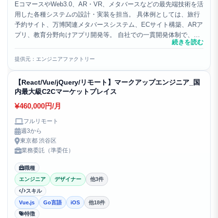
EコマースやWeb3.0、AR・VR、メタバースなどの最先端技術を活
用した各種システムの設計・実装を担当。 具体例としては、旅行
予約サイト、万博関連メタバースシステム、ECサイト構築、ARア
プリ、教育分野向けアプリ開発等。 自社での一貫開発体制で、ユ
続きを読む
ーザビリティを重視したシステムを提供します。...
提供元：エンジニアファクトリー
【React/Vue/jQuery/リモート】マークアップエンジニア_国
内最大級C2Cマーケットプレイス
460,000円/月
フルリモート
週3から
東京都 渋谷区
業務委託（準委任）
職種
エンジニア
デザイナー
他3件
スキル
Vue.js
Go言語
iOS
他18件
特徴