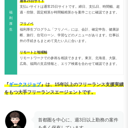
通常25日サイト
支払いサイトは通常25日サイトです。締日、支払日、時間幅、超
福
過・控除、固定精算か時間幅精算かを案件ごとに確認できます。
利
厚
フリノベ
生
福利厚生プログラム「フリノベ」には、会計、確定申告、健康診
断、旅行、住宅ローン、学習などのメニューがあります。仕事以
外の手続きもまとめて見たい人に合います。
リモートと地域軸
リモートワークでの参画を相談できます。東京、北海道、大阪、
広島、福岡の支店情報と、エリア検索を合わせて確認できます。
『
ギークスジョブ
』は、15年以上のフリーランス支援実績
をもつ大手フリーランスエージェントです。
首都圏を中心に、週3日以上勤務の案件
を多く保有しています。