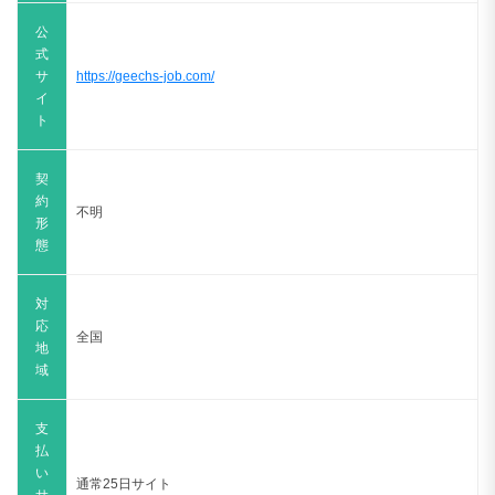
公
式
サ
https://geechs-job.com/
イ
ト
契
約
不明
形
態
対
応
全国
地
域
支
払
い
通常25日サイト