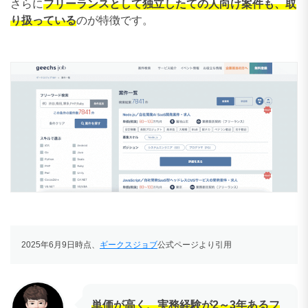
さらに
フリーランスとして独立したて
の人向け案件も、取
り扱っている
のが特徴です。
2025年6月9日時点、
ギークスジョブ
公式ページより引用
単価が高く、実務経験が2～3年あるフ