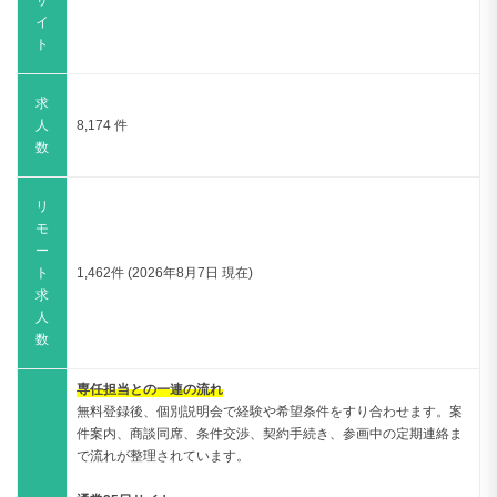
サ
イ
ト
求
人
8,174 件
数
リ
モ
ー
ト
1,462件 (2026年8月7日 現在)
求
人
数
専任担当との一連の流れ
無料登録後、個別説明会で経験や希望条件をすり合わせます。案
件案内、商談同席、条件交渉、契約手続き、参画中の定期連絡ま
で流れが整理されています。