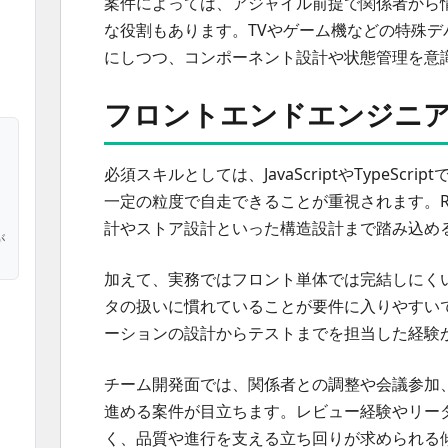
案件によっては、アジャイル前提で関係者から
な役割もあります。TVやゲーム機などの特殊デ
にしつつ、コンポーネント設計や状態管理を意
フロントエンドエンジニ
必須スキルとしては、JavaScriptやTypeS
一定の粒度で自走できることが重視されます。Rea
運
計やストア設計といった構造設計まで踏み込め
が
加えて、実務ではフロント単体では完結しにくい
タの扱いに慣れていることが要件に入りやすいで
ーションの設計からテストまでを担当した経験
チーム開発面では、関係者との調整や会議参加
進める案件が目立ちます。レビュー経験やリー
く、品質や進行を支える立ち回りが求められる