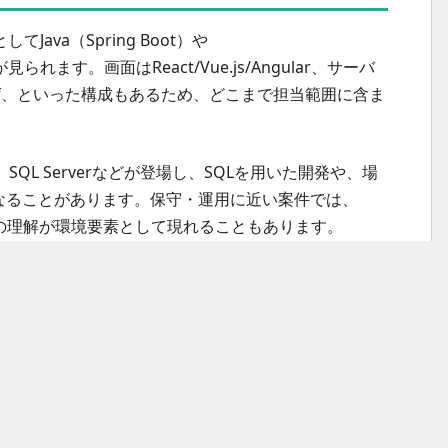
va（Spring Boot）や
が見られます。画面はReact/Vue.js/Angular、サーバ
meleaf、といった構成もあるため、どこまで担当範囲に含ま
。
QL、SQL Serverなどが登場し、SQLを用いた開発や、場
なることがあります。保守・運用に近い案件では、
ェルの理解が環境要素として現れることもあります。
など特定サービス名まで記載されるケースがあります。加え
たバージョン管理、JenkinsやGitLab Runnerのよう
発手順やリリース手順を素早く把握できるかが立ち上がり
ト