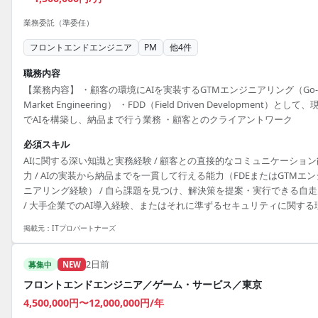
業務委託（準委任）
フロントエンドエンジニア
PM
他
4
件
職務内容
【業務内容】 ・顧客の環境にAIを実装するGTMエンジニアリング（Go-t
Market Engineering） ・FDD（Field Driven Development）として、
でAIを構築し、納品まで行う業務 ・顧客とのクライアントワーク
必須スキル
AIに関する深い知識と実務経験 / 顧客との直接的なコミュニケーション
力 / AIの実装から納品までを一貫して行える能力（FDEまたはGTMエン
ニアリング経験） / 自ら課題を見つけ、解決策を提案・実行できる自走
/ 大手企業でのAI導入経験、またはそれに準ずるセキュリティに関する
解
掲載元：
ITプロパートナーズ
2日前
募集中
NEW
フロントエンドエンジニア／ゲーム・サービス／東京
4,500,000円〜12,000,000円/年