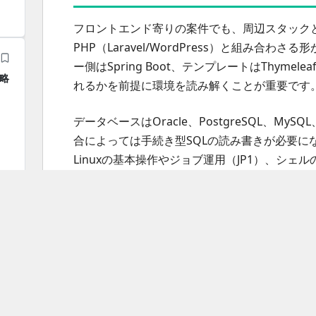
フロントエンド寄りの案件でも、周辺スタックとしてJa
PHP（Laravel/WordPress）と組み合わさる形
ー側はSpring Boot、テンプレートはThy
戦略
れるかを前提に環境を読み解くことが重要です
データベースはOracle、PostgreSQL、MyS
合によっては手続き型SQLの読み書きが必要に
Linuxの基本操作やジョブ運用（JP1）、シ
クラウドはAWSを中心に、ECSやAurora
てDockerなどのコンテナや、GitHub/SVNといっ
全
なCI/CD周辺が含まれる場合は、参画後に開
ュニ
を左右します。
タ
作
参画前に確認したいポイン
ラ
広範
経験