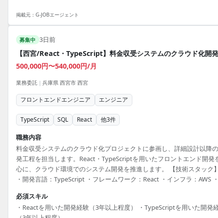
掲載元：
G-JOBエージェント
3日前
募集中
【西宮/React・TypeScript】料金収受システムのクラウド化開
500,000円〜540,000円/月
業務委託
|
兵庫県 西宮市 西宮
フロントエンドエンジニア
エンジニア
TypeScript
SQL
React
他
3
件
職務内容
料金収受システムのクラウド化プロジェクトに参画し、詳細設計以降
発工程を担当します。React・TypeScriptを用いたフロントエンド開発
心に、クラウド環境でのシステム開発を推進します。 【技術スタック
・開発言語：TypeScript ・フレームワーク：React ・インフラ：AWS 
ータベース：Amazon Aurora（RDS）
必須スキル
・Reactを用いた開発経験（3年以上程度） ・TypeScriptを用いた開発
（3年以上程度）