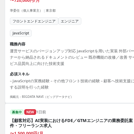
〜720,000円/月
準委任（個人事業主）
|
東京都
フロントエンドエンジニア
エンジニア
JavaScript
職務内容
運営サービスのバージョンアップ対応 JavaScriptを用いた実装 外部パ
ナーから納品されるドキュメントのレビュー 既存機能の改修／改善 サ
ビス品質向上に向けた技術支援
必須スキル
– JavaScriptの実務経験 – その他フロント技術の経験 – 顧客へ技術支援
する説明を行った経験
掲載元：
BIGDATA NAVI（ビッグデータナビ）
1日前
募集中
NEW
【顧客対応】AI実装におけるFDE／GTMエンジニアの業務委託案
件・フリーランス求人
〜1,500,000円/月