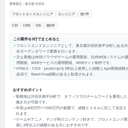
業務委託
|
東京都 渋谷区
フロントエンドエンジニア
エンジニア
他
1
件
CSS
CMS
iOS
他
6
件
この案件を3行でまとめると
✓
フロントエンドエンジニアとして、東京都渋谷区南平台町にある渋
谷ガーデンタワーで業務を行います。
✓
主な業務はWEBブラウザゲームの運用開発、社内WEBシステムの
用開発、WEBサービスの運用開発、WEBサイト制作です。
✓
HTML5・CSS3・JavaScriptを3年以上使用した経験とAjax開発経験
必須で、React/Vue経験があると歓迎されます。
おすすめポイント
✓
勤務地は渋谷区南平台町で、オフィスでのチームワークを重視した
働き方が可能です。
✓
年収は400万円〜1000万円の範囲で、経験とスキルに応じて決定さ
れます。
✓
ゲームやアニメ、マンガ等のコンテンツ好きで、フロントエンド開
発に3年以上の経験がある方におすすめです。