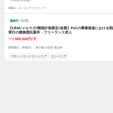
掲載元：
エンジニアファクトリー
3日前
募集中
【CRM/メルマガ/開発計画策定/改善】PoCの事業推進における
実行の業務委託案件・フリーランス求人
〜1,000,000円/月
業務委託（準委任）
|
東京都 渋谷区 恵比寿
フロントエンドエンジニア
エンジニア
クリエイティブ
Claude
CRM
職務内容
事業プロモーション施策の全体進行および、それに伴うPoCの事業推進
般を担っていただきます。 ターゲット選定からインサイト導出、コミ
ケーションチャネル戦略、 チャネルごとの施策プラニング（主にデジ
ル、ソーシャル系媒体）、 施策の実行（LP作成、広告クリエイティブ
成、入稿、運用チューニング）、 CRM（braze等々でのLTV最大化）プ
必須スキル
トップ
フロントエンドエンジニアのフリーランス案件・求人一覧
ニングと実行（メールライティングから実績データ集計まで）など、 
BtoC（特にFMCG/美容/サプリ等）商材においてのBizdev/事業開発の