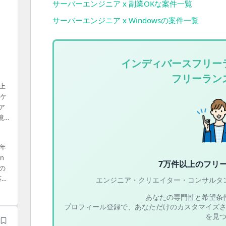
サーバーエンジニア x 副業OKな案件一覧
サーバーエンジニア x Windowsの案件一覧
インディバースフリー
フリーラン
上
リケ
ア
境
の
1年
は六
n
4
7万件以上の
フリ
の
であ
応経
エンジニア・クリエイター・コンサルタ
あなたの専門性と希望条
プロフィール登録で、あなただけのカスタマイズ
を見