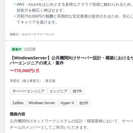
✓
AWS・Azureをはじめとする多様なクラウド技術に触れられるため
技術力を幅広く伸ばせます。
✓
月額750,000円の報酬と長期的な安定業務が提供されるため、安心
てキャリアを築けます。
掲載元：
セルワークフリーランス
22日前
募集中
【WindowsServer】公共機関向けサーバー設計・構築における
バーエンジニアの求人・案件
〜770,000円/月
準委任（個人事業主）
|
東京都
サーバーエンジニア
エンジニア
他
1
件
Zabbix
Windows Server
Hyper-V
他
2
件
職務内容
公共機関向けネットワークシステムの設計・構築業務において、サー
チームのメンバーとしてご担当いただきます。