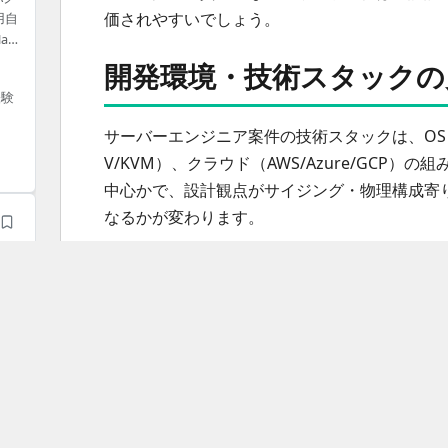
価されやすいでしょう。
用自
at
開発環境・技術スタックの
動
経験
サーバーエンジニア案件の技術スタックは、OS（Linu
V/KVM）、クラウド（AWS/Azure/GC
中心かで、設計観点がサイジング・物理構成寄り
なるかが変わります。
守
ミドルウェアは案件ごとに幅があり、Webサーバ（A
（Pacemaker/DRBD、WSFC）、認証基盤（AD/En
が登場します。基盤系案件では「どこまでが担
入や運用設計まで含むのかで必要スキルが変わ
運用・改善系では、IaC（Terraform/CloudF
（bash/PowerShell/Python/Perl等）、CI/CD