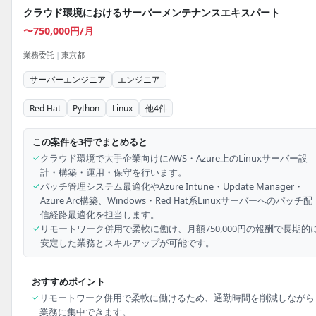
クラウド環境におけるサーバーメンテナンスエキスパート
〜750,000円/月
業務委託
|
東京都
サーバーエンジニア
エンジニア
Red Hat
Python
Linux
他
4
件
この案件を3行でまとめると
✓
クラウド環境で大手企業向けにAWS・Azure上のLinuxサーバー設
計・構築・運用・保守を行います。
✓
パッチ管理システム最適化やAzure Intune・Update Manager・
Azure Arc構築、Windows・Red Hat系Linuxサーバーへのパッチ配
信経路最適化を担当します。
✓
リモートワーク併用で柔軟に働け、月額750,000円の報酬で長期的
安定した業務とスキルアップが可能です。
おすすめポイント
✓
リモートワーク併用で柔軟に働けるため、通勤時間を削減しながら
業務に集中できます。