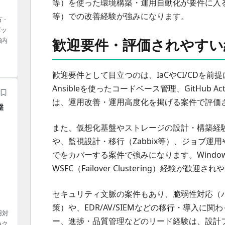
等）を使った環境構築・運用自動化が要件に入る案件もあ
等）での改善経験が強みになります。
 -
バッ
歓迎要件・評価されやすい
都内
歓迎要件として目立つのは、IaCやCI/CDを前提
Ansibleを使ったコードベース管理、GitHub A
は、運用改善・運用高度化を掲げる案件で評価
盤
また、仮想化基盤やストレージの設計・構築経験（VM
や、監視設計・移行（Zabbix等）、ジョブ
でをカバーする案件で強みになります。Windo
WSFC（Failover Clustering）経験が歓
セキュリティ文脈の案件もあり、脆弱性対応（
策）や、EDR/AV/SIEMなどの移行・導入
用対
ー、進捗・品質管理などのリード経験は、設計
Aク