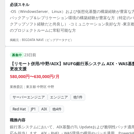
必須スキル
-OS（WindowsServer、Linux）および仮想化基盤の構築経験が豊富な方
バックアップ＆レプリケーション環境の構築経験が豊富な方（特定の
クアップソフト経験だと尚良し） -コミュニケーション良好な方 -東京
のプロジェクトルームに常駐可能な方
掲載元：
BIGDATA NAVI（ビッグデータナビ）
23日前
募集中
【リモート併用/中野/AIX】MUFG銀行系システム AIX・WAS基
更改支援
580,000円〜630,000円/月
業務委託
|
東京都 中野区 中野
サーバーエンジニア
エンジニア
他
1
件
Red Hat
JP1
AIX
他
4
件
職務内容
銀行系システムにおいて、AIX基盤のTL Updateおよび脆弱性パッチ適
応を担当します。AIX・RHEL・WAS環境の構築やパッチ適用、PowerH