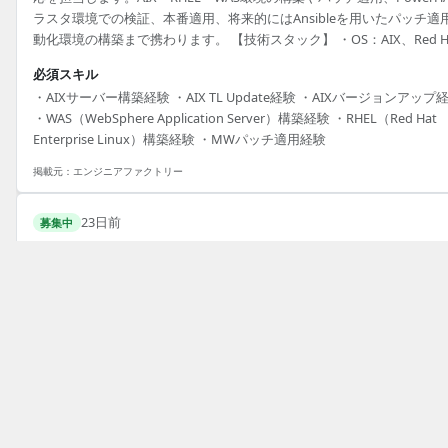
ラスタ環境での検証、本番適用、将来的にはAnsibleを用いたパッチ適
動化環境の構築まで携わります。 【技術スタック】 ・OS：AIX、Red H
Enterprise Linux（RHEL） ・ミドルウェア：WebSphere Application
必須スキル
Server（WAS）、Netcool/OMNIbus、JP1 ・クラスタ：PowerHA ・自
・AIXサーバー構築経験 ・AIX TL Update経験 ・AIXバージョンアップ
化：ansible
・WAS（WebSphere Application Server）構築経験 ・RHEL（Red Hat
Enterprise Linux）構築経験 ・MWパッチ適用経験
掲載元：
エンジニアファクトリー
23日前
募集中
【リモート併用/大崎/Windows Server】システム基盤運用・保
支援
620,000円〜680,000円/月
業務委託
|
東京都 品川区 大崎
サーバーエンジニア
エンジニア
JP1
Zabbix
Windows Server
他
9
件
トップ
サーバーエンジニアのフリーランス案件・求人一覧
職務内容