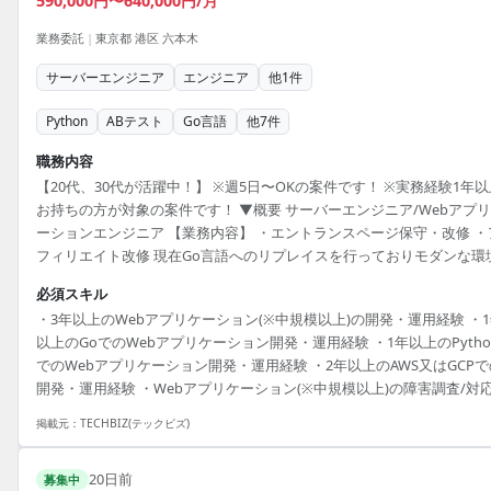
590,000円〜640,000円/月
業務委託
|
東京都 港区 六本木
サーバーエンジニア
エンジニア
他
1
件
Python
ABテスト
Go言語
他
7
件
職務内容
【20代、30代が活躍中！】 ※週5日〜OKの案件です！ ※実務経験1年以
お持ちの方が対象の案件です！ ▼概要 サーバーエンジニア/Webアプ
ーションエンジニア 【業務内容】 ・エントランスページ保守・改修 ・
フィリエイト改修 現在Go言語へのリプレイスを行っておりモダンな環
を目指した活動をしております。 年間計画で、数値改善をさせるため
必須スキル
ABテストや機能実装のスケジュールが存在しております。 ▼条件等 出
・3年以上のWebアプリケーション(※中規模以上)の開発・運用経験 ・
社：基本はリモート勤務 ※チーム内の連携や出社をお願いした場合に
以上のGoでのWebアプリケーション開発・運用経験 ・1年以上のPytho
本木まで必ず来てくれる方でお願いします。 社員の出社日数は最大で月
でのWebアプリケーション開発・運用経験 ・2年以上のAWS又はGCPで
日を予定しています。 業務委託メンバーに関しては業務連携時に必要
開発・運用経験 ・Webアプリケーション(※中規模以上)の障害調査/対
れ...
験
掲載元：
TECHBIZ(テックビズ)
20日前
募集中