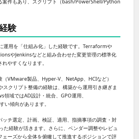
り、スクリプト（bash/PowerShell/Python
経験
に運用を「仕組み化」した経験です。Terraformや
ctionsやJenkinsなどと組み合わせた変更管理の標準化
されやすくなります。
ware製品、Hyper-V、NetApp、HCIなど）
運用やスクリプト整備の経験は、構築から運用引き継ぎま
ws領域ではAD設計・統合、GPO運用、
迎されやすい傾向があります。
パッチ選定、計画、検証、適用、指摘事項の調査・対
に関わった経験が活きます。さらに、ベンダー調整やレビュ
フェーズから全体を俯瞰して推進するポジションで評