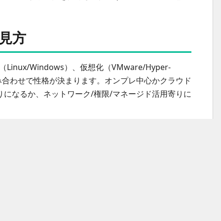
見方
x/Windows）、仮想化（VMware/Hyper-
P）の組み合わせで性格が決まります。オンプレ中心かクラウド
になるか、ネットワーク/権限/マネージド活用寄りに
pache/Nginx）、クラスタ
tra ID）、監視（Zabbix/Grafana/Datadog）など
当範囲か」が重要で、OSまでなのか、ミドルウェア導
ります。
ormation等）や構成管理（Ansible）、スクリプト
（GitHub Actions/Jenkins/CircleCI等）の有無を確認す