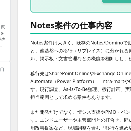
Notes案件の仕事内容
。既
理を
務内
Notes案件は大きく、既存のNotes/Domi
び
と、他基盤への移行（リプレイス）に分かれる傾向
移行
ル、掲示板・文書管理などの機能を棚卸しし、
流工
移行先はSharePoint OnlineやExchange Onli
Automate（Power Platform）、intra
す。現行調査、As-Is/To-Be整理、移行計
担当範囲として求める案件もあります。
また開発だけでなく、情シス支援やPMO・ベ
す。エンドユーザーや主管部門との打合せ、問
用改善提案など、現場調整を含む「移行を進め