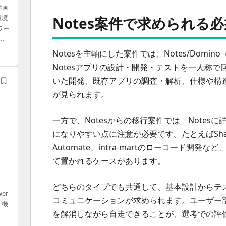
参画
環境
Notes案件で求められる
ワー
目指
業務
Notesを主軸にした案件では、Notes/Domi
よ
Notesアプリの設計・開発・テストを一人称で回せ
ー
いた開発、既存アプリの調査・解析、仕様や構
が見られます。
一方で、Notesからの移行案件では「Note
になりやすい点に注意が必要です。たとえばSharePoin
Automate、intra-martのローコード
て置かれるケースがあります。
どちらのタイプでも共通して、基本設計からテ
er
コミュニケーションが求められます。ユーザー
、機
を解消しながら自走できることが、選考での評