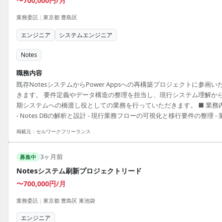
〜700,000円/月
業務委託
|
東京都 豊島区
エンジニア
システムエンジニア
Notes
職務内容
既存NotesシステムからPower Appsへの再構築プロジェクトに参画い
きます。 要件定義やデータ構造の整理を担当し、現行システム理解か
期システムへの橋渡し役としての業務を行っていただきます。 ■ 業務
- Notes DBの解析と設計 - 現行業務フローの可視化と移行要件の整理 - 
部門とのヒアリングを通じたTo-Be設計支援 - 移行対象機能の選定およ
掲載元：
セルワークフリーランス
ンジニアへの橋渡し 【アピールポイント】 - システム移行の上流工程
わる経験を積むことができる - Notesから最新のPower Appsへの移行
3ヶ月前
を体験 - プロジェクト内でのコミュニケーションが活発な環境 - テクノロ.
募集中
Notesシステム刷新プロジェクトリード
〜700,000円/月
業務委託
|
東京都 豊島区 東池袋
エンジニア