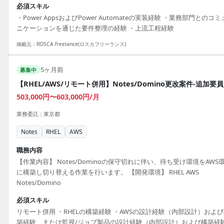
必須スキル
・Power AppsおよびPower Automateの実装経験 ・業務部門とのコミ
ニケーションを通じた要件整理の経験 ・上流工程経験
掲載元：
ROSCA freelance(ロスカフリーランス)
5ヶ月前
募集中
【RHEL/AWS/リモート併用】Notes/Domino更改案件-追加要員
503,000円〜603,000円/月
業務委託
|
東京都
Notes
RHEL
AWS
職務内容
【作業内容】 Notes/Dominoの保守切れに伴い、待ち受け環境をAWS
に構築し切り替える作業を行います。 【開発環境】 RHEL AWS
Notes/Domino
必須スキル
リモート併用 ・RHELの構築経験 ・AWSの設計経験（内部設計）およ
築経験、または監視/ジョブ製品の設計経験（内部設計）および構築経