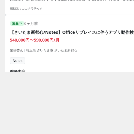
掲載元：
ココナラテック
6ヶ月前
募集中
【さいたま新都心/Notes】Officeリプレイスに伴うアプリ動作
540,000円〜590,000円/月
業務委託
|
埼玉県 さいたま市 さいたま新都心
Notes
職務内容
Officeリプレースに伴う、既存Notesアプリケーションの検証作業。EXC
との連携機能（出力/取り込み）の動作を確認し、動作に不備がある機
次フェーズで改修対象とします。調査・検証フェーズを担当し、作業
べてクライアント先にて実施します。 【技術スタック】 ・開発言語：
Notes/Domino ・その他：EXCEL連携開発
必須スキル
・Notesアプリ開発（設計、開発、テスト）経験3年以上 ・Notesから
EXCEL書き出し/取り込みに関する開発経験
トップ
Notesのフリーランス案件・求人一覧
掲載元：
エンジニアファクトリー