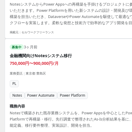
NotesシステムからPower Appsへの再構築を手掛けるプロジェクトに
いただきます。Power Platformを用いた新システムの設計・開発及び
構築を担当いただき、DataverseやPower Automateを駆使して最適な
クフローを実装します。柔軟な発想と技術力で効率的なアプリ開発を
してください。 ■ 業務内容 - Power Apps/Power Automateを用いた
掲載元：
セルワークフリーランス
アプリの設計・開発 - Power Platform（Dataverse含む）の環境構築お
び最適化 - To-Be設計に基づいた機能実装とワークフローの構築 【アピ
3ヶ月前
ルポイント】 - リモート併用で柔軟な働き方...
募集中
金融機関向けNotesシステム移行
750,000円〜900,000円/月
業務委託
|
東京都 豊島区
PL
Notes
Power Automate
Power Platform
職務内容
Notesで構築された既存業務システムを、Power Appsを中心としたPow
Platformで再構築・移行。先行調査で整理されたAs-Is分析結果を基に
能定義、移行要件整理、実装設計、開発を担当。