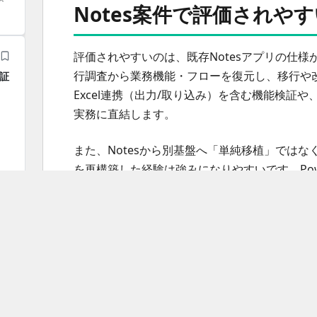
Notes案件で評価されや
評価されやすいのは、既存Notesアプリの仕
行調査から業務機能・フローを復元し、移行や
検証
Excel連携（出力/取り込み）を含む機能検証
実務に直結します。
また、Notesから別基盤へ「単純移植」ではな
を再構築した経験は強みになりやすいです。Power P
EL
ローコードとスクラッチ開発を使い分けて機能
能は
なります。
はす
リーダー・推進寄りの案件もあるため、ベンダ
受入テスト計画、関係部門との合意形成などの
の
やすいため、技術だけでなく調整とドキュメン
す。