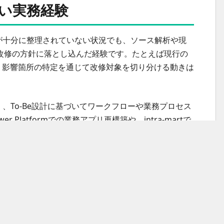
すい実務経験
様が十分に整理されていない状況でも、ソース解析や現
改修の方針に落とし込んだ経験です。たとえば現行の
や、影響箇所の特定を通じて改修対象を切り分ける動きは
く、To-Be設計に基づいてワークフローや業務プロセス
latformでの業務アプリ再構築や、intra-martで
拡張する、といった案件に近い実績はアピール材料に
ーコントロール、進捗・課題・品質管理、レビュー、
経験も評価につながります。特に移行は関係者が増え
トで前に進めた実績があると応募の選択肢が広がりま