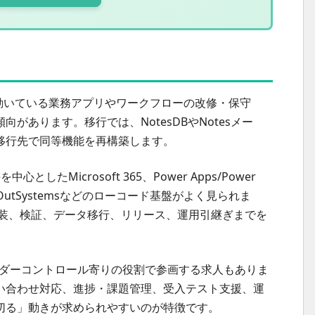
noで動いている業務アプリやワークフローの改修・保守
があります。移行では、NotesDBやNotesメー
移行先で同等機能を再構築します。
neを中心としたMicrosoft 365、Power Apps/Power
-martやOutSystemsなどのローコード基盤がよく見られま
画、実装、検証、データ移行、リリース、運用引継ぎまでを
ンダーコントロール寄りの役割で参画する求人もありま
い合わせ対応、進捗・課題管理、受入テスト支援、運
切る」動きが求められやすいのが特徴です。