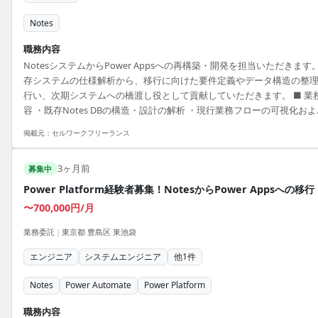
Notes
職務内容
NotesシステムからPower Appsへの再構築・開発を担当いただきます
存システムの仕様解析から、移行に向けた要件定義やデータ構造の整
行い、次期システムへの橋渡し役として貢献していただきます。 ■ 業
容 ・既存Notes DBの構造・設計の解析 ・現行業務フローの可視化およ
移行要件の整理 ・業務部門とのヒアリングを通じたTo-Be設計支援 ・
掲載元：
セルワークフリーランス
対象機能の選定およびエンジニアへの橋渡し 【アピールポイント】 ・
Notesから最新システムへ移行の重要ポジション ・顧客折衝を含む上
3ヶ月前
程の経験を活かせる ・業務部門との協力でTo-Be設計をリード
募集中
Power Platform経験者募集！NotesからPower Appsへの移行
〜700,000円/月
業務委託
|
東京都 豊島区 東池袋
エンジニア
システムエンジニア
他
1
件
Notes
Power Automate
Power Platform
職務内容