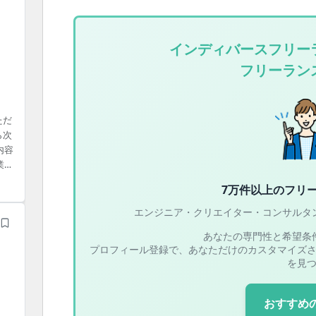
インディバースフリー
フリーラン
ただ
ら次
内容
業務
びエ
7万件以上の
フリ
に関
過程
エンジニア・クリエイター・コンサルタ
..
あなたの専門性と希望条
プロフィール登録で、あなただけのカスタマイズ
を見
おすすめ