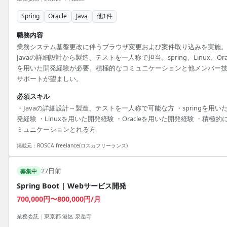
Spring
Oracle
Java
他
1
件
職務内容
業務システム基盤更改に伴うブラウザ変更および案件取り込みを実施
Javaの詳細設計から製造、テストを一人称で担当。spring、Linux、Orac
を用いた開発経験が必要。積極的なコミュニケーションと他メンバー
サポートが望ましい。
必須スキル
・Javaの詳細設計～製造、テストを一人称で可能な方 ・springを用い
発経験 ・Linuxを用いた開発経験 ・Oracleを用いた開発経験 ・積極的
ミュニケーションとれる方
掲載元：
ROSCA freelance(ロスカフリーランス)
27日前
募集中
Spring Boot | Webサービス開発
700,000円〜800,000円/月
業務委託
|
東京都 港区 泉岳寺