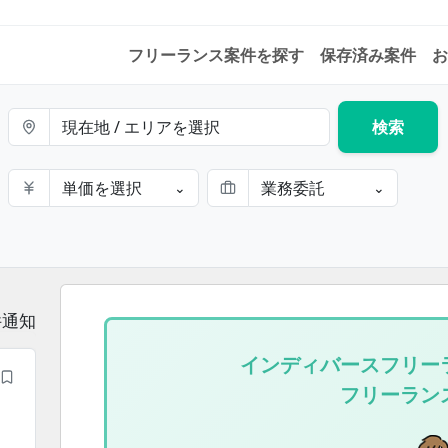
フリーランス案件を探す
保存済み案件
お
現在地 / エリアを選択
検索
単価を選択
業務委託
⌄
⌄
件通知
インディバースフリー
フリーラン