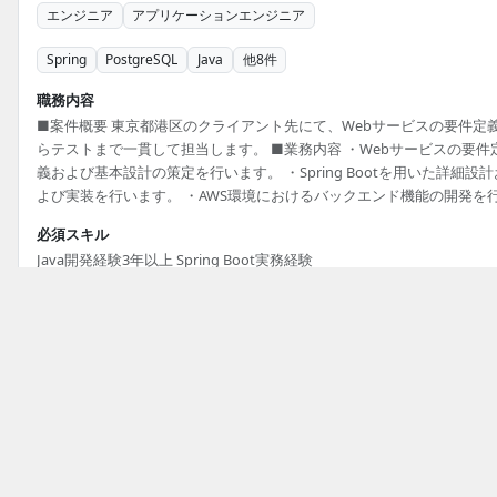
エンジニア
アプリケーションエンジニア
Spring
PostgreSQL
Java
他
8
件
職務内容
■案件概要 東京都港区のクライアント先にて、Webサービスの要件定
らテストまで一貫して担当します。 ■業務内容 ・Webサービスの要件
義および基本設計の策定を行います。 ・Spring Bootを用いた詳細設計
よび実装を行います。 ・AWS環境におけるバックエンド機能の開発を
ます。 ・各工程におけるテスト仕様書の作成およびテスト実施を行い
必須スキル
す。 ■開発環境 Java, Spring Boot, MySQL, PostgreSQL, AWS, Linux,
Java開発経験3年以上 Spring Boot実務経験
Docker, Kubernetes, React, Next.js
掲載元：
アットエンジニア
28日前
募集中
大手証券会社向けシステム開発エンジニア募集
〜700,000円/月
業務委託
|
東京都
トップ
Springのフリーランス案件・求人一覧
エンジニア
システムエンジニア