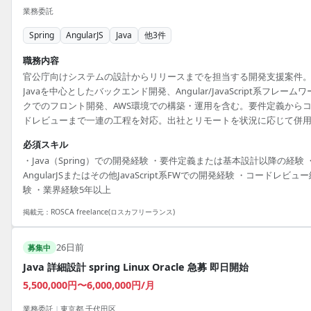
業務委託
Spring
AngularJS
Java
他
3
件
職務内容
官公庁向けシステムの設計からリリースまでを担当する開発支援案件
Javaを中心としたバックエンド開発、Angular/JavaScript系フレームワ
クでのフロント開発、AWS環境での構築・運用を含む。要件定義から
ドレビューまで一連の工程を対応。出社とリモートを状況に応じて併
必須スキル
・Java（Spring）での開発経験 ・要件定義または基本設計以降の経験 
AngularJSまたはその他JavaScript系FWでの開発経験 ・コードレビュ
験 ・業界経験5年以上
掲載元：
ROSCA freelance(ロスカフリーランス)
26日前
募集中
Java 詳細設計 spring Linux Oracle 急募 即日開始
5,500,000円〜6,000,000円/月
業務委託
|
東京都 千代田区