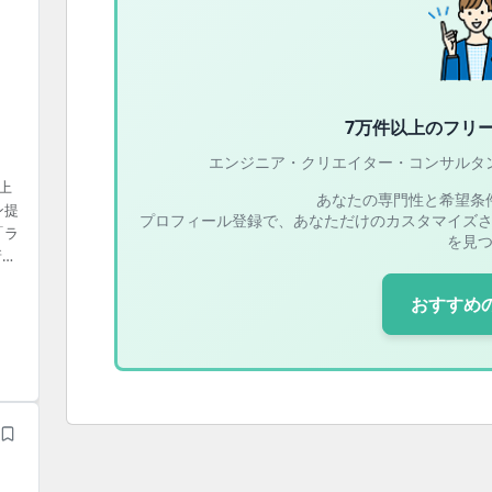
7万件以上の
フリ
エンジニア・クリエイター・コンサルタ
上
あなたの専門性と希望条
ン提
プロフィール登録で、あなただけのカスタマイズ
「ラ
を見
新規
プ
工
おすすめ
仕様
法：
..