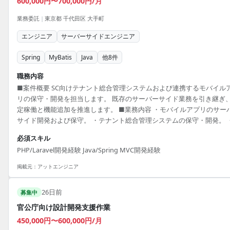
600,000円〜700,000円/月
業務委託
|
東京都 千代田区 大手町
エンジニア
サーバーサイドエンジニア
Spring
MyBatis
Java
他
8
件
職務内容
■案件概要 SC向けテナント総合管理システムおよび連携するモバイル
リの保守・開発を担当します。 既存のサーバーサイド業務を引き継ぎ
定稼働と機能追加を推進します。 ■業務内容 ・モバイルアプリのサー
サイド開発および保守。 ・テナント総合管理システムの保守・開発。 
既存コードの解析および技術的な引継ぎ対応。 ・機能追加に伴う設計
必須スキル
び実装。 ■開発環境 PHP, Laravel, Java, Spring MVC, MyBatis, jQuery,
PHP/Laravel開発経験 Java/Spring MVC開発経験
Bootstrap, Tomcat
掲載元：
アットエンジニア
26日前
募集中
官公庁向け設計開発支援作業
450,000円〜600,000円/月