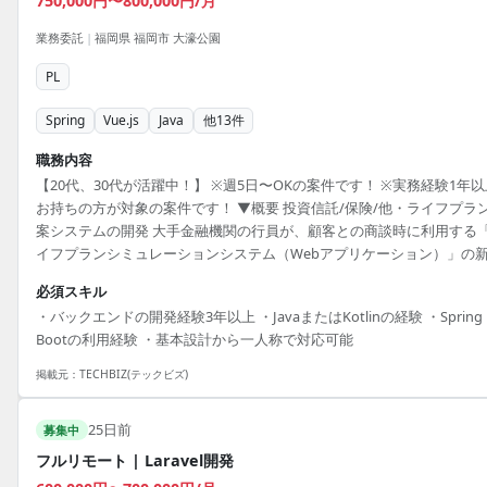
750,000円〜800,000円/月
業務委託
|
福岡県 福岡市 大濠公園
PL
Spring
Vue.js
Java
他
13
件
職務内容
【20代、30代が活躍中！】 ※週5日〜OKの案件です！ ※実務経験1年以
お持ちの方が対象の案件です！ ▼概要 投資信託/保険/他・ライフプラ
案システムの開発 大手金融機関の行員が、顧客との商談時に利用する
イフプランシミュレーションシステム（Webアプリケーション）」の
開発案件です。 既存システムの1機能として提供していたものを単独の
必須スキル
ロダクトに切り出して機能拡充をこれから取り組んでいきます。 対応
・バックエンドの開発経験3年以上 ・JavaまたはKotlinの経験 ・Spring
程：基本設計、詳細設計、製造、テスト、リリース ユーザー部門との
Bootの利用経験 ・基本設計から一人称で対応可能
調整や、慣れてきたら要件定義フェーズも対応いただきます。 開発手
アジャイル・スクラム開発（2週間スプリント） ■ 利用技術 バックエン.
掲載元：
TECHBIZ(テックビズ)
25日前
募集中
フルリモート | Laravel開発