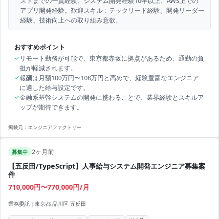
ストまでの一貫経験、システム開発経験10年以上、AWS上での
アプリ開発経験。歓迎スキル：テックリード経験、開発リーダー
経験、技術向上への取り組み意欲。
おすすめポイント
✓
リモート勤務が可能で、東京都赤坂に拠点があるため、通勤の負
担が軽減されます。
✓
報酬は月額100万円〜108万円と高めで、経験豊富なエンジニア
に適した給与設定です。
✓
金融系基幹システムの開発に携わることで、業界経験とスキルア
ップが期待できます。
掲載元：
エンジニアファクトリー
2ヶ月前
募集中
【五反田/TypeScript】人事給与システム開発エンジニア募集案
件
710,000円〜770,000円/月
業務委託
|
東京都 品川区 五反田