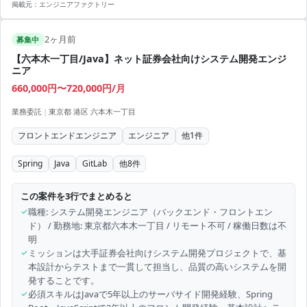
掲載元：
エンジニアファクトリー
2ヶ月前
募集中
【六本木一丁目/Java】ネット証券会社向けシステム開発エンジ
ニア
660,000円〜720,000円/月
業務委託
|
東京都 港区 六本木一丁目
フロントエンドエンジニア
エンジニア
他
1
件
Spring
Java
GitLab
他
8
件
この案件を3行でまとめると
✓
職種: システム開発エンジニア（バックエンド・フロントエン
ド） / 勤務地: 東京都六本木一丁目 / リモート不可 / 稼働日数は不
明
✓
ミッションは大手証券会社向けシステム開発プロジェクトで、基
本設計からテストまで一貫して担当し、品質の高いシステムを開
発することです。
✓
必須スキルはJavaで5年以上のサーバサイド開発経験、Spring