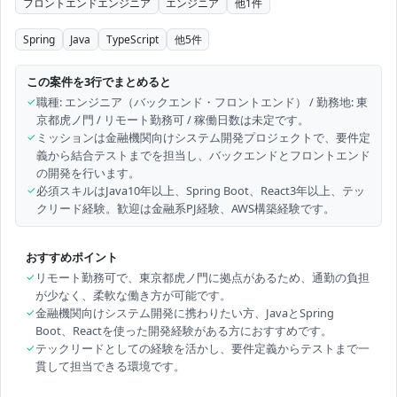
フロントエンドエンジニア
エンジニア
他
1
件
Spring
Java
TypeScript
他
5
件
この案件を3行でまとめると
✓
職種: エンジニア（バックエンド・フロントエンド） / 勤務地: 東
京都虎ノ門 / リモート勤務可 / 稼働日数は未定です。
✓
ミッションは金融機関向けシステム開発プロジェクトで、要件定
義から結合テストまでを担当し、バックエンドとフロントエンド
の開発を行います。
✓
必須スキルはJava10年以上、Spring Boot、React3年以上、テッ
クリード経験。歓迎は金融系PJ経験、AWS構築経験です。
おすすめポイント
✓
リモート勤務可で、東京都虎ノ門に拠点があるため、通勤の負担
が少なく、柔軟な働き方が可能です。
✓
金融機関向けシステム開発に携わりたい方、JavaとSpring
Boot、Reactを使った開発経験がある方におすすめです。
✓
テックリードとしての経験を活かし、要件定義からテストまで一
貫して担当できる環境です。