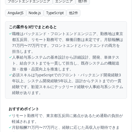
フロントエンドエンジニア
エンジニア
他
1
件
AngularJS
Node.js
TypeScript
他
2
件
この案件を3行でまとめると
✓
職種はバックエンド・フロントエンドエンジニア、勤務地は東京
都五反田、リモート勤務可で、稼働日数は未定です。月額報酬は
71万円〜77万円です。フロントエンドとバックエンドの両方を
担当します。
✓
人事給与系システムの基本設計から詳細設計、開発、単体テス
ト、結合テストまでを一貫して担当し、既存システムの機能追
加・改修・品質向上を推進します。
✓
必須スキルはTypeScriptでのフロント・バックエンド開発経験3
年以上、システム開発経験5年以上、設計からテストまでの一貫
経験です。歓迎スキルにテックリード経験や人事給与系システム
経験があります。
おすすめポイント
✓
リモート勤務可で、東京都五反田に拠点があるため通勤の負担が
軽減されます。
✓
月額報酬71万円〜77万円と、経験に応じた高収入が期待できま