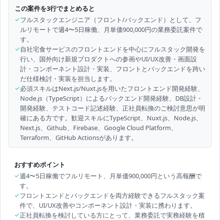
この案件を3行でまとめると
✓
フルスタックエンジニア（フロント/バックエンド）として、フ
ルリモートで週4〜5日稼働、月単価900,000円の業務委託案件で
す。
✓
自社宅食サービスのフロントエンドを中心にフルスタック開発を
行い、国外向け新規プロダクトへの参画やUI/UX改善・画面設
計・コンポーネント設計・実装、フロントとバックエンドを跨い
だ仕様検討・実装を担当します。
✓
必須スキルはNext.js/Nuxt.jsを用いたフロントエンド開発経験、
Node.js（TypeScript）によるバックエンド開発経験、DB設計・
開発経験、テストコード記述経験、正社員転換のご検討意思が明
確にある方です。歓迎スキルにTypeScript、Nuxt.js、Node.js、
Next.js、Github、Firebase、Google Cloud Platform、
Terraform、GitHub Actionsがあります。
おすすめポイント
✓
週4〜5日稼働でフルリモート、月単価900,000円という高報酬で
す。
✓
フロントエンドとバックエンドを両方経験できるフルスタック案
件で、UI/UX改善やコンポーネント設計・実装に携わります。
✓
正社員転換を検討している方にとって、業務委託で実務経験を積