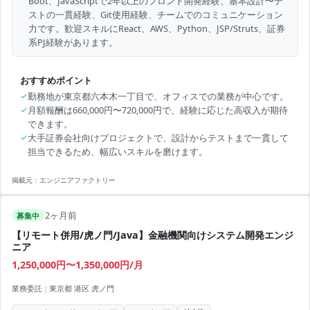
Boot、JavaScriptで2年以上のフロント開発経験、基本設計〜テ
ストの一貫経験、Git使用経験、チームでのコミュニケーション
力です。歓迎スキルにReact、AWS、Python、JSP/Struts、証券
系PJ経験があります。
おすすめポイント
✓
勤務地が東京都六本木一丁目で、オフィスでの業務が中心です。
✓
月額報酬は660,000円〜720,000円で、経験に応じた高収入が期待
できます。
✓
大手証券会社向けプロジェクトで、設計からテストまで一貫して
担当できるため、幅広いスキルを磨けます。
掲載元：
エンジニアファクトリー
2ヶ月前
募集中
【リモート併用/虎ノ門/Java】金融機関向けシステム開発エンジ
ニア
1,250,000円〜1,350,000円/月
業務委託
|
東京都 港区 虎ノ門