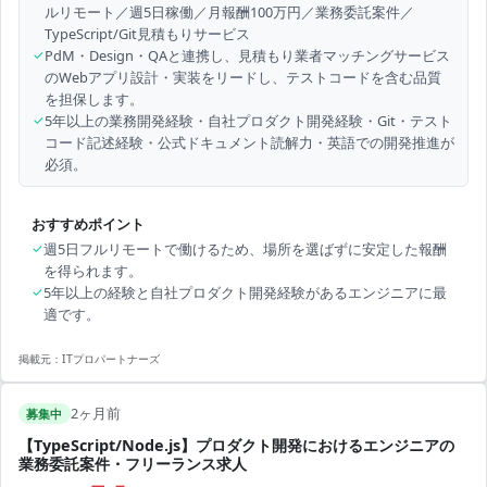
ルリモート／週5日稼働／月報酬100万円／業務委託案件／
TypeScript/Git見積もりサービス
✓
PdM・Design・QAと連携し、見積もり業者マッチングサービス
のWebアプリ設計・実装をリードし、テストコードを含む品質
を担保します。
✓
5年以上の業務開発経験・自社プロダクト開発経験・Git・テスト
コード記述経験・公式ドキュメント読解力・英語での開発推進が
必須。
おすすめポイント
✓
週5日フルリモートで働けるため、場所を選ばずに安定した報酬
を得られます。
✓
5年以上の経験と自社プロダクト開発経験があるエンジニアに最
適です。
掲載元：
ITプロパートナーズ
2ヶ月前
募集中
【TypeScript/Node.js】プロダクト開発におけるエンジニアの
業務委託案件・フリーランス求人