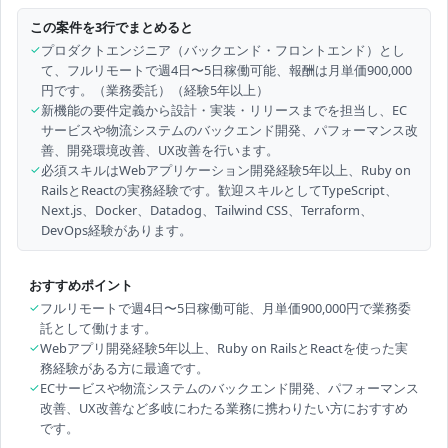
この案件を3行でまとめると
✓
プロダクトエンジニア（バックエンド・フロントエンド）とし
て、フルリモートで週4日〜5日稼働可能、報酬は月単価900,000
円です。（業務委託）（経験5年以上）
✓
新機能の要件定義から設計・実装・リリースまでを担当し、EC
サービスや物流システムのバックエンド開発、パフォーマンス改
善、開発環境改善、UX改善を行います。
✓
必須スキルはWebアプリケーション開発経験5年以上、Ruby on
RailsとReactの実務経験です。歓迎スキルとしてTypeScript、
Next.js、Docker、Datadog、Tailwind CSS、Terraform、
DevOps経験があります。
おすすめポイント
✓
フルリモートで週4日〜5日稼働可能、月単価900,000円で業務委
託として働けます。
✓
Webアプリ開発経験5年以上、Ruby on RailsとReactを使った実
務経験がある方に最適です。
✓
ECサービスや物流システムのバックエンド開発、パフォーマンス
改善、UX改善など多岐にわたる業務に携わりたい方におすすめ
です。