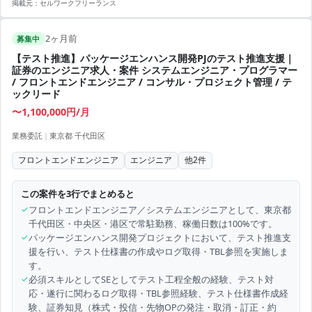
掲載元：
セルワークフリーランス
2ヶ月前
募集中
【テスト推進】パッケージエンハンス開発PJのテスト推進支援｜
証券のエンジニア求人・案件 システムエンジニア・プログラマー
/ フロントエンドエンジニア / コンサル・プロジェクト管理 / テ
ックリード
〜1,100,000円/月
業務委託
|
東京都 千代田区
フロントエンドエンジニア
エンジニア
他
2
件
この案件を3行でまとめると
✓
フロントエンドエンジニア／システムエンジニアとして、東京都
千代田区・中央区・港区で常駐勤務、稼働日数は100%です。
✓
パッケージエンハンス開発プロジェクトにおいて、テスト推進支
援を行い、テスト仕様書の作成やログ取得・TBL参照を実施しま
す。
✓
必須スキルとしてSEとしてテスト工程全般の経験、テスト対
応・遂行に関わるログ取得・TBL参照経験、テスト仕様書作成経
験、証券知見（株式・投信・先物OPの発注・取消・訂正・約