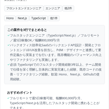
フロントエンドエンジニア
エンジニア
他
2
件
Hono
Next.js
TypeScript
他
1
件
この案件を3行でまとめると
✓
フルスタックエンジニア（TypeScript/Next.js）／フルリモート
／週5日稼働OK／報酬800,000円/月
✓
バックオフィス効率化SaaSのバックエンドAPI設計・開発とフロ
ントエンドUI/UX改善を担当し、PdM・デザイナーと連携して要
件定義から実装までを行います。既存機能のパフォーマンス向上
やリファクタリングも実施します。
✓
必須: TypeScriptでのフルスタック開発経験3年以上、チーム開発
で仕様を深く理解し主体的に実装完遂した経験、既存コードの改
善・リファクタリング経験。歓迎: Hono、Next.js、Githubの使
用経験。
おすすめポイント
✓
フルリモートで週5日稼働可能、報酬800,000円/月、
TypeScript/Next.jsを活用したフルスタック開発に携わることが
できます。