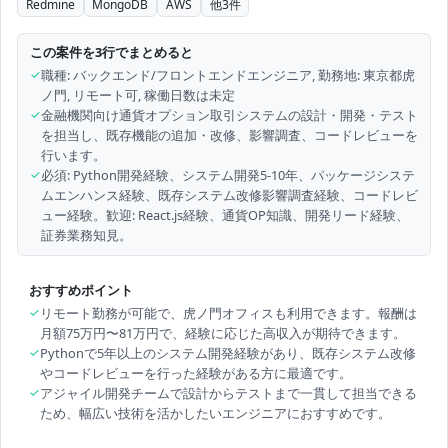
Redmine
MongoDB
AWS
他
3
件
この案件を3行でまとめると
✓
職種: バックエンド/フロントエンドエンジニア, 勤務地: 東京都虎
ノ門, リモート可, 稼働日数は未定
✓
金融機関向け通貨オプション取引システムの設計・開発・テスト
を担当し、既存機能の追加・改修、影響調査、コードレビューを
行います。
✓
必須: Python開発経験、システム開発5-10年、パッケージシステ
ムエンハンス経験、既存システム改修影響調査経験、コードレビ
ュー経験。歓迎: React.js経験、通貨OP知識、開発リード経験、
証券業務知見。
おすすめポイント
✓
リモート勤務が可能で、虎ノ門オフィスも利用できます。報酬は
月額75万円〜81万円で、経験に応じた高収入が期待できます。
✓
Pythonで5年以上のシステム開発経験があり、既存システム改修
やコードレビューを行った経験がある方に最適です。
✓
アジャイル開発チームで設計からテストまで一貫して担当できる
ため、幅広い技術を活かしたいエンジニアにおすすめです。