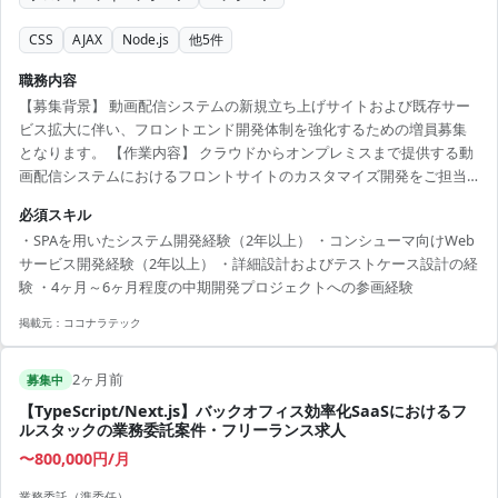
CSS
AJAX
Node.js
他
5
件
職務内容
【募集背景】 動画配信システムの新規立ち上げサイトおよび既存サー
ビス拡大に伴い、フロントエンド開発体制を強化するための増員募集
となります。 【作業内容】 クラウドからオンプレミスまで提供する動
画配信システムにおけるフロントサイトのカスタマイズ開発をご担当
いただきます。HTML/CSS/JavaScript/Node.js/Reactを用いたSPAおよ
必須スキル
びSSRによるWebサイト開発を行っていただきます。詳細設計、製造、
・SPAを用いたシステム開発経験（2年以上） ・コンシューマ向けWeb
単体テストを中心に、プロジェクトによっては保守・運用まで携わっ
サービス開発経験（2年以上） ・詳細設計およびテストケース設計の経
ていただく可能性があります。スキルやプロジェクト状況に応じて、
験 ・4ヶ月～6ヶ月程度の中期開発プロジェクトへの参画経験
基本設計や技術担当として顧客ミーティングに同席いただく場合もあ
ります。 【...
掲載元：
ココナラテック
2ヶ月前
募集中
【TypeScript/Next.js】バックオフィス効率化SaaSにおけるフ
ルスタックの業務委託案件・フリーランス求人
〜800,000円/月
業務委託（準委任）