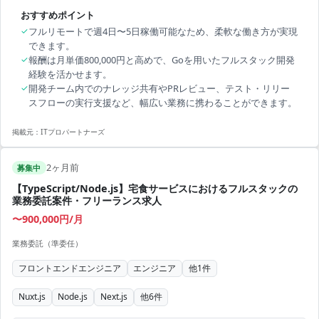
おすすめポイント
✓
フルリモートで週4日〜5日稼働可能なため、柔軟な働き方が実現
できます。
✓
報酬は月単価800,000円と高めで、Goを用いたフルスタック開発
経験を活かせます。
✓
開発チーム内でのナレッジ共有やPRレビュー、テスト・リリー
スフローの実行支援など、幅広い業務に携わることができます。
掲載元：
ITプロパートナーズ
2ヶ月前
募集中
【TypeScript/Node.js】宅食サービスにおけるフルスタックの
業務委託案件・フリーランス求人
〜900,000円/月
業務委託（準委任）
フロントエンドエンジニア
エンジニア
他
1
件
Nuxt.js
Node.js
Next.js
他
6
件