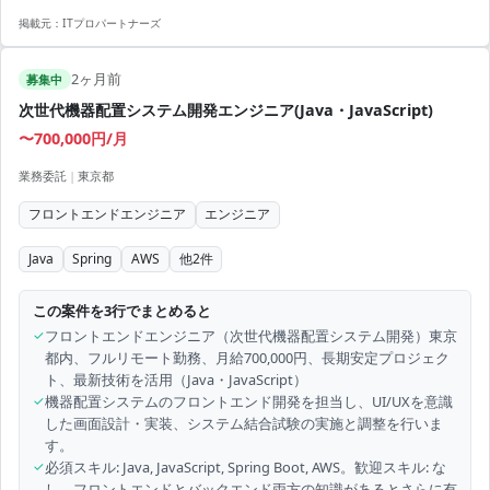
掲載元：
ITプロパートナーズ
2ヶ月前
募集中
次世代機器配置システム開発エンジニア(Java・JavaScript)
〜700,000円/月
業務委託
|
東京都
フロントエンドエンジニア
エンジニア
Java
Spring
AWS
他
2
件
この案件を3行でまとめると
✓
フロントエンドエンジニア（次世代機器配置システム開発）東京
都内、フルリモート勤務、月給700,000円、長期安定プロジェク
ト、最新技術を活用（Java・JavaScript）
✓
機器配置システムのフロントエンド開発を担当し、UI/UXを意識
した画面設計・実装、システム結合試験の実施と調整を行いま
す。
✓
必須スキル: Java, JavaScript, Spring Boot, AWS。歓迎スキル: な
し。フロントエンドとバックエンド両方の知識があるとさらに有