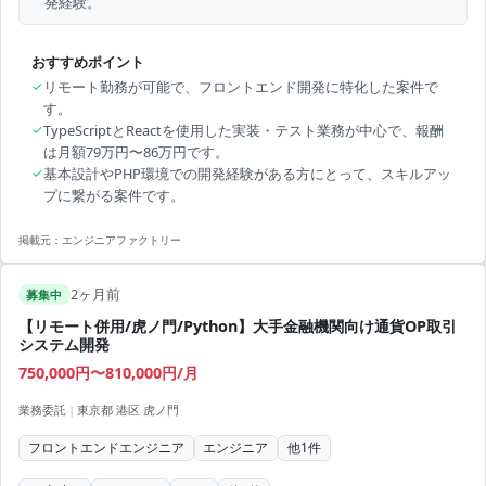
発経験。
おすすめポイント
✓
リモート勤務が可能で、フロントエンド開発に特化した案件で
す。
✓
TypeScriptとReactを使用した実装・テスト業務が中心で、報酬
は月額79万円〜86万円です。
✓
基本設計やPHP環境での開発経験がある方にとって、スキルアッ
プに繋がる案件です。
掲載元：
エンジニアファクトリー
2ヶ月前
募集中
【リモート併用/虎ノ門/Python】大手金融機関向け通貨OP取引
システム開発
750,000円〜810,000円/月
業務委託
|
東京都 港区 虎ノ門
フロントエンドエンジニア
エンジニア
他
1
件