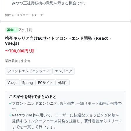
みつつ正社員転換の意思を示せる機会です。
掲載元：
ITプロパートナーズ
2ヶ月前
募集中
携帯キャリア向けECサイトフロントエンド開発（React・
Vue.js）
〜700,000円/月
業務委託
|
東京都
フロントエンドエンジニア
エンジニア
Vue.js
Spring
ECサイト
他
6
件
この案件を3行でまとめると
✓
フロントエンドエンジニア, 東京都内, 一部リモート勤務が可能で
す。
✓
ReactやVue.jsを用いて、ユーザーに快適なショッピング体験を
提供するインターフェース開発を担当し、要件定義からリリース
までを一貫して行います。