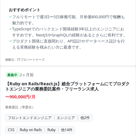
おすすめポイント
✓
フルリモートで週3日〜5日稼働可能、月単価800,000円で報酬も
魅力的です。
✓
TypeScriptでのバックエンド開発経験3年以上のエンジニアにお
すすめです。NestJSやGraphQLの経験があるとさらに有利です。
✓
プロダクト開発に直接関わり、API設計やデータベース設計を行
える実務経験を積みたい方に最適です。
掲載元：
ITプロパートナーズ
2ヶ月前
募集中
【Ruby on Rails/React.js】総合プラットフォームにてプロダク
トエンジニアの業務委託案件・フリーランス求人
〜900,000円/月
業務委託（準委任）
フロントエンドエンジニア
エンジニア
他
2
件
CSS
Ruby on Rails
Ruby
他
14
件