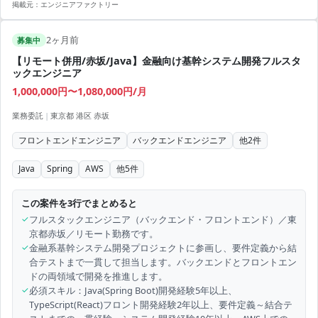
掲載元：
エンジニアファクトリー
2ヶ月前
募集中
【リモート併用/赤坂/Java】金融向け基幹システム開発フルスタ
ックエンジニア
1,000,000円〜1,080,000円/月
業務委託
|
東京都 港区 赤坂
フロントエンドエンジニア
バックエンドエンジニア
他
2
件
Java
Spring
AWS
他
5
件
この案件を3行でまとめると
✓
フルスタックエンジニア（バックエンド・フロントエンド）／東
京都赤坂／リモート勤務です。
✓
金融系基幹システム開発プロジェクトに参画し、要件定義から結
合テストまで一貫して担当します。バックエンドとフロントエン
ドの両領域で開発を推進します。
✓
必須スキル：Java(Spring Boot)開発経験5年以上、
TypeScript(React)フロント開発経験2年以上、要件定義～結合テ