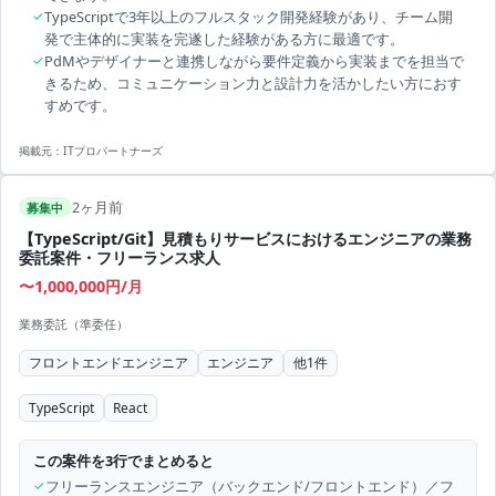
✓
TypeScriptで3年以上のフルスタック開発経験があり、チーム開
発で主体的に実装を完遂した経験がある方に最適です。
✓
PdMやデザイナーと連携しながら要件定義から実装までを担当で
きるため、コミュニケーション力と設計力を活かしたい方におす
すめです。
掲載元：
ITプロパートナーズ
2ヶ月前
募集中
【TypeScript/Git】見積もりサービスにおけるエンジニアの業務
委託案件・フリーランス求人
〜1,000,000円/月
業務委託（準委任）
フロントエンドエンジニア
エンジニア
他
1
件
TypeScript
React
この案件を3行でまとめると
✓
フリーランスエンジニア（バックエンド/フロントエンド）／フ