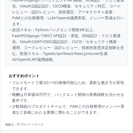
FastAPI/Djangoでバックエンド/API開発、RDB設計・クエリ最適
化、OAuth2認証設計、CI/CD構築、セキュリティ対応、コード
レビュー・設計レビュー、技術選定・アーキテクチャ改善、
PdMとの仕様整理、LLM/OpenAI連携実装、メンバー育成を行い
ます。
✓
必須スキル：Pythonバックエンド開発3年以上、
FastAPI/DjangoでREST API設計・実装、RDB設計・クエリ最適
化、OAuth2/JWT/OIDC認証設計、CI/CD・セキュリティ構築・
運用、コードレビュー・設計レビュー、技術的意思決定経験を含
む。歓迎スキル：TypeScript/React/Next.js/Azure/生成
AI/OpenAI API連携経験。
おすすめポイント
✓
フルリモートで週3日〜5日稼働可能なため、柔軟な働き方が実現
できます。
✓
報酬は月単価30万円で、バックエンド開発の実務経験を活かせる
案件です。
✓
少数精鋭のプロダクトチームで、PdMとの仕様整理やメンバー育
成など多岐にわたる業務に携わることができます。
掲載元：
ITプロパートナーズ