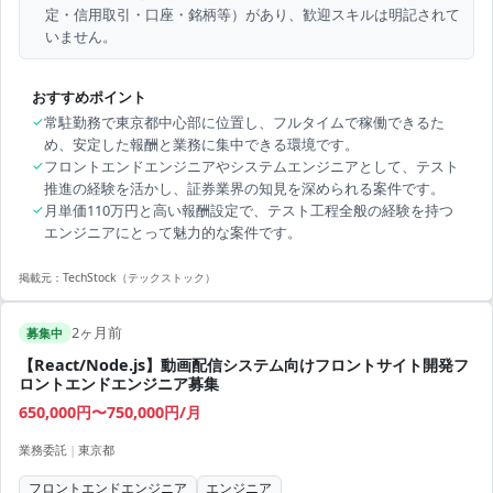
定・信用取引・口座・銘柄等）があり、歓迎スキルは明記されて
いません。
おすすめポイント
✓
常駐勤務で東京都中心部に位置し、フルタイムで稼働できるた
め、安定した報酬と業務に集中できる環境です。
✓
フロントエンドエンジニアやシステムエンジニアとして、テスト
推進の経験を活かし、証券業界の知見を深められる案件です。
✓
月単価110万円と高い報酬設定で、テスト工程全般の経験を持つ
エンジニアにとって魅力的な案件です。
掲載元：
TechStock（テックストック）
2ヶ月前
募集中
【React/Node.js】動画配信システム向けフロントサイト開発フ
ロントエンドエンジニア募集
650,000円〜750,000円/月
業務委託
|
東京都
フロントエンドエンジニア
エンジニア