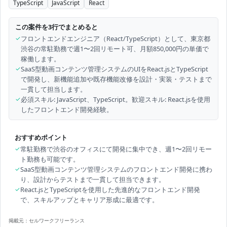
TypeScript
JavaScript
React
この案件を3行でまとめると
✓
フロントエンドエンジニア（React/TypeScript）として、東京都
渋谷の常駐勤務で週1〜2回リモート可、月額850,000円の単価で
稼働します。
✓
SaaS型動画コンテンツ管理システムのUIをReact.jsとTypeScript
で開発し、新機能追加や既存機能改修を設計・実装・テストまで
一貫して担当します。
✓
必須スキル: JavaScript、TypeScript。歓迎スキル: React.jsを使用
したフロントエンド開発経験。
おすすめポイント
✓
常駐勤務で渋谷のオフィスにて開発に集中でき、週1〜2回リモー
ト勤務も可能です。
✓
SaaS型動画コンテンツ管理システムのフロントエンド開発に携わ
り、設計からテストまで一貫して担当できます。
✓
React.jsとTypeScriptを使用した先進的なフロントエンド開発
で、スキルアップとキャリア形成に最適です。
掲載元：
セルワークフリーランス