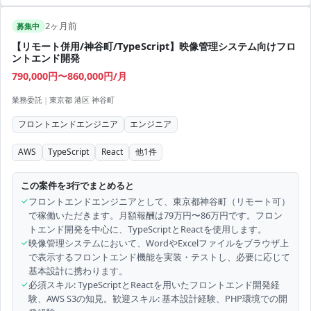
2ヶ月前
募集中
【リモート併用/神谷町/TypeScript】映像管理システム向けフロ
ントエンド開発
790,000円〜860,000円/月
業務委託
|
東京都 港区 神谷町
フロントエンドエンジニア
エンジニア
AWS
TypeScript
React
他
1
件
この案件を3行でまとめると
✓
フロントエンドエンジニアとして、東京都神谷町（リモート可）
で稼働いただきます。月額報酬は79万円〜86万円です。フロン
トエンド開発を中心に、TypeScriptとReactを使用します。
✓
映像管理システムにおいて、WordやExcelファイルをブラウザ上
で表示するフロントエンド機能を実装・テストし、必要に応じて
基本設計に携わります。
✓
必須スキル: TypeScriptとReactを用いたフロントエンド開発経
験、AWS S3の知見。歓迎スキル: 基本設計経験、PHP環境での開