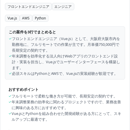
フロントエンドエンジニア
エンジニア
Vue.js
AWS
Python
この案件を3行でまとめると
✓
フロントエンドエンジニア（Vue.js）として、大阪府大阪市内を
勤務地に、フルリモートでの作業が主です。月単価750,000円で
長期安定の契約です。
✓
年末調整を効率化する法人向けWebアプリのフロントエンド設
計・実装を担当し、Vue.jsでユーザーインターフェースを構築し
ます。
✓
必須スキルはPythonとAWSで、Vue.jsの実装経験が歓迎です。
おすすめポイント
✓
フルリモートで柔軟な働き方が可能で、長期安定の契約です。
✓
年末調整業務の効率化に関わるプロジェクトですので、業務改善
に興味のある方におすすめです。
✓
Vue.jsとPythonを組み合わせた開発経験がある方にとって、スキ
ルアップに最適です。