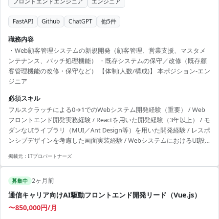
フロントエンドエンジニア
エンジニア
FastAPI
Github
ChatGPT
他
5
件
職務内容
・Web顧客管理システムの新規開発（顧客管理、営業支援、マスタメ
ンテナンス、バッチ処理機能） ・既存システムの保守／改修（既存顧
客管理機能の改修・保守など） 【体制(人数/構成)】 本ポジション-エン
ジニア
必須スキル
フルスクラッチによる0→1でのWebシステム開発経験（重要） / Web
フロントエンド開発実務経験 / Reactを用いた開発経験（3年以上） / モ
ダンなUIライブラリ（MUI／Ant Design等）を用いた開発経験 / レスポ
ンシブデザインを考慮した画面実装経験 / WebシステムにおけるUI設
計経験 / react-hook-form + zod を用いたフォーム設計・実装経験 /
掲載元：
ITプロパートナーズ
Provider / Context を用いた状態管理設計・実装経験 / state / props を
考慮したReactコンポーネント設計経験 / useEffect の依存関係を考慮し
2ヶ月前
た副作用実装経験 / AI（ChatGPT / Gi...
募集中
通信キャリア向けAI駆動フロントエンド開発リード（Vue.js）
〜850,000円/月