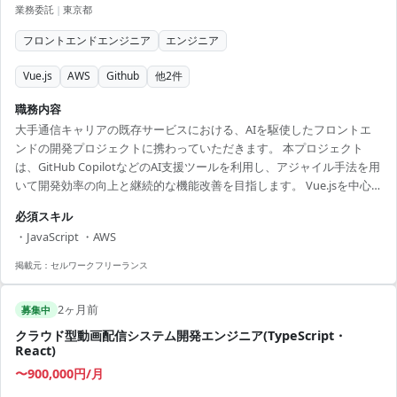
業務委託
|
東京都
フロントエンドエンジニア
エンジニア
Vue.js
AWS
Github
他
2
件
職務内容
大手通信キャリアの既存サービスにおける、AIを駆使したフロントエ
ンドの開発プロジェクトに携わっていただきます。 本プロジェクト
は、GitHub CopilotなどのAI支援ツールを利用し、アジャイル手法を用
いて開発効率の向上と継続的な機能改善を目指します。 Vue.jsを中心
に、AI駆動環境における開発と技術提案を行い、プロンプトの適切な
必須スキル
構造化や実装を担当します。 ■ 業務内容 ・AI駆動環境でのフロントエ
・JavaScript ・AWS
ンド開発 ・GitHub Copilot等のAIツールを用いた実装業務 ・要件整理
とプロンプトへの変換 ・アジャイル開発を通じたサービス改善 ・技術
掲載元：
セルワークフリーランス
提案や仕様整理 【アピールポイント】 ・新しいAI技術を...
2ヶ月前
募集中
クラウド型動画配信システム開発エンジニア(TypeScript・
React)
〜900,000円/月