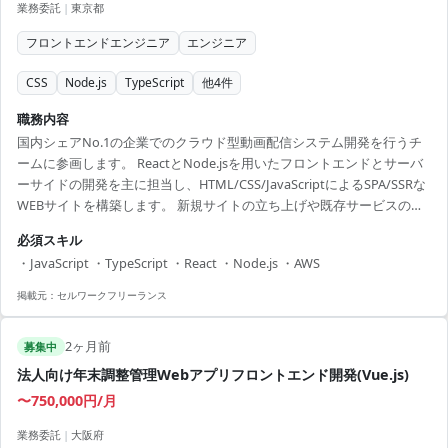
業務委託
|
東京都
フロントエンドエンジニア
エンジニア
CSS
Node.js
TypeScript
他
4
件
職務内容
国内シェアNo.1の企業でのクラウド型動画配信システム開発を行うチ
ームに参画します。 ReactとNode.jsを用いたフロントエンドとサーバ
ーサイドの開発を主に担当し、HTML/CSS/JavaScriptによるSPA/SSRな
WEBサイトを構築します。 新規サイトの立ち上げや既存サービスのカ
スタマイズ開発にも携わる機会があり、詳細設計、製造、単体テスト
必須スキル
までの全工程を担当します。 技術的には、TypeScriptやAWSを使用し
・JavaScript ・TypeScript ・React ・Node.js ・AWS
たモダンな開発環境であり、実力を発揮し自らのスキルを伸ばすこと
ができる案件です。適格な技術選定を含めたプロジェクトの進行を目
掲載元：
セルワークフリーランス
指しているため、細部までこだわった開発に携わりたい方に適してい
ます。 ...
2ヶ月前
募集中
法人向け年末調整管理Webアプリフロントエンド開発(Vue.js)
〜750,000円/月
業務委託
|
大阪府