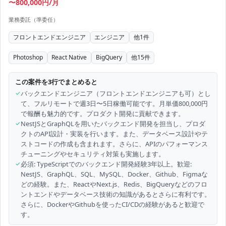
〜800,000円/月
業務委託（準委任）
フロントエンドエンジニア
エンジニア
他
1
件
Photoshop
React Native
BigQuery
他
15
件
この案件を3行でまとめると
✓
バックエンドエンジニア（フロントエンドエンジニアも可）とし
て、フルリモートで週3日〜5日稼働可能です。月単価800,000円
で報酬も魅力的です。プロダクト開発に貢献できます。
✓
NestJSとGraphQLを用いたバックエンド開発を担当し、プロダ
クトのAPI設計・実装を行います。また、データベース設計やテ
ストコードの作成も含まれます。さらに、APIのパフォーマンス
チューニングやセキュリティ対策も実施します。
✓
必須: TypeScriptでのバックエンド開発経験3年以上。歓迎:
NestJS、GraphQL、SQL、MySQL、Docker、Github、Figmaな
どの経験。また、ReactやNext.js、Redis、BigQueryなどのフロ
ントエンドやデータベース技術の知識があるとさらに有利です。
さらに、DockerやGithubを使ったCI/CDの経験があると歓迎で
す。