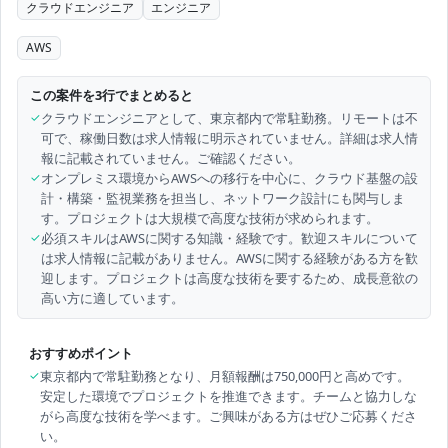
クラウドエンジニア
エンジニア
AWS
この案件を3行でまとめると
✓
クラウドエンジニアとして、東京都内で常駐勤務。リモートは不
可で、稼働日数は求人情報に明示されていません。詳細は求人情
報に記載されていません。ご確認ください。
✓
オンプレミス環境からAWSへの移行を中心に、クラウド基盤の設
計・構築・監視業務を担当し、ネットワーク設計にも関与しま
す。プロジェクトは大規模で高度な技術が求められます。
✓
必須スキルはAWSに関する知識・経験です。歓迎スキルについて
は求人情報に記載がありません。AWSに関する経験がある方を歓
迎します。プロジェクトは高度な技術を要するため、成長意欲の
高い方に適しています。
おすすめポイント
✓
東京都内で常駐勤務となり、月額報酬は750,000円と高めです。
安定した環境でプロジェクトを推進できます。チームと協力しな
がら高度な技術を学べます。ご興味がある方はぜひご応募くださ
い。