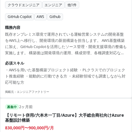
クラウドエンジニア
エンジニア
他
1
件
GitHub Copilot
AWS
Github
職務内容
既存オンプレミス環境で運用されている運輸営業システムの開発基盤
をAWS上へ移行し、開発環境の新規構築を担当します。 AWS基盤構築
に加え、GitHub Copilotを活用したソース管理・開発支援環境の整備も
実施します。 構築後は開発環境の運用、構成管理、各種調査対応など
業務SEとして幅広く対応いただきます。 また、今後予定されている次
必須スキル
期運輸営業システム再構築プロジェクトへの継続参画も見込まれてい
・AWSを用いた基盤構築プロジェクト経験 ・PLクラスでのプロジェク
ます。 【技術スタック】 ・クラウド：AWS ・ソース管理：Git ・開発
ト推進経験 ・能動的に行動できる方 ・未経験領域でも調査しながら対
支援：GitHub Copilot
応可能な方
掲載元：
エンジニアファクトリー
2ヶ月前
募集中
【リモート併用/六本木一丁目/Azure】大手総合商社向けAzure
基盤設計構築
830,000円〜900,000円/月