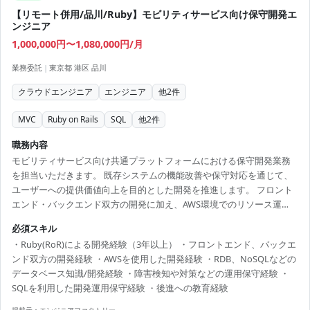
ジョン管理と、複数人でのチーム開発経験 テスト...
【リモート併用/品川/Ruby】モビリティサービス向け保守開発エ
ンジニア
1,000,000円〜1,080,000円/月
業務委託
|
東京都 港区 品川
クラウドエンジニア
エンジニア
他
2
件
MVC
Ruby on Rails
SQL
他
2
件
職務内容
モビリティサービス向け共通プラットフォームにおける保守開発業務
を担当いただきます。 既存システムの機能改善や保守対応を通じて、
ユーザーへの提供価値向上を目的とした開発を推進します。 フロント
エンド・バックエンド双方の開発に加え、AWS環境でのリソース運
用、障害検知や改善対応、 データベース運用など幅広く携わります。
必須スキル
また、チームメンバーと協力しながら、アーキテクチャ設計や技術改
・Ruby(RoR)による開発経験（3年以上） ・フロントエンド、バックエ
善提案など上流工程にも関与いただきます。 【技術スタック】 ・開発
ンド双方の開発経験 ・AWSを使用した開発経験 ・RDB、NoSQLなどの
言語：Ruby、SQL ・フレームワーク：Ruby on Rails ・クラウド：AWS
データベース知識/開発経験 ・障害検知や対策などの運用保守経験 ・
・データベース：RDB、NoSQL ・バージョン管理：Git 【開発体制】
SQLを利用した開発運用保守経験 ・後進への教育経験
・チーム開発 ・ア...