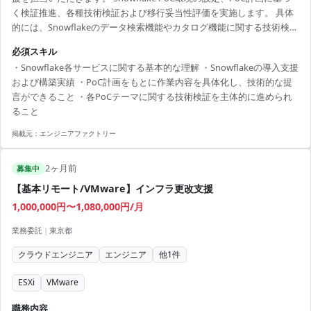
く検証推進、各種技術検証および移行妥当性評価を実施します。 具体
的には、Snowflakeのデータ検索機能やカタログ機能に関する技術検
証、 Snowflake Marketplaceを利用した外部ベンダーデータ取得検
必須スキル
証、 Azure Synapse AnalyticsからSnowflakeへのDWH基盤移行検討な
・Snowflake各サービスに関する基本的な理解 ・Snowflakeの導入支援
どを担当いただきます。 また、機能面・非機能面の比較や移行コス
および構築実績 ・PoC計画をもとに作業内容を具体化し、技術的な提
ト、保守性を踏まえた評価を行い、 検証結果の整理および報告資料作
言ができること ・各PoCテーマに関する技術検証を主体的に進められ
成まで一貫して対応いただきます。 【技...
ること
掲載元：
エンジニアファクトリー
2ヶ月前
募集中
【基本リモート/VMware】インフラ更改支援
1,000,000円〜1,080,000円/月
業務委託
|
東京都
クラウドエンジニア
エンジニア
他
1
件
ESXi
VMware
職務内容