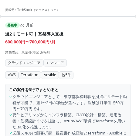
掲載元：
TechStock（テックストック）
2ヶ月前
募集中
週2リモート可 | 基盤導入支援
600,000円〜700,000円/月
業務委託
|
東京都 港区 浜松町
クラウドエンジニア
エンジニア
AWS
Terraform
Ansible
他
5
件
この案件を3行でまとめると
✓
クラウドエンジニアとして、東京都浜松町駅を拠点にリモート勤
務が可能で、週1〜2日の稼働が選べます。報酬は月単価で60万
円〜70万円です。
✓
要件ヒアリングからインフラ構築、CI/CD設計・構築、運用改
善・監視設計までを担当し、Azure/AWS環境でTerraformを用い
たIaC化を推進します。
✓
必須スキルは顧客折衝・提案書作成経験とTerraform・Ansibleに