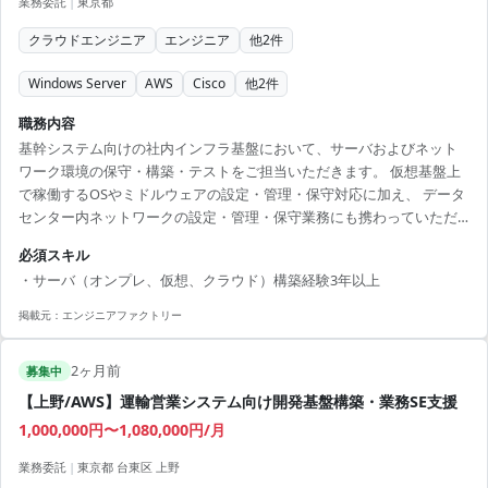
業務委託
|
東京都
クラウドエンジニア
エンジニア
他
2
件
Windows Server
AWS
Cisco
他
2
件
職務内容
基幹システム向けの社内インフラ基盤において、サーバおよびネット
ワーク環境の保守・構築・テストをご担当いただきます。 仮想基盤上
で稼働するOSやミドルウェアの設定・管理・保守対応に加え、 データ
センター内ネットワークの設定・管理・保守業務にも携わっていただ
きます。 【技術スタック】 ・OS：Windows Server ・仮想環境：
必須スキル
VMware ・クラウド：AWS ・ネットワーク：Cisco 【作業期間】 6/1～
・サーバ（オンプレ、仮想、クラウド）構築経験3年以上
掲載元：
エンジニアファクトリー
2ヶ月前
募集中
【上野/AWS】運輸営業システム向け開発基盤構築・業務SE支援
1,000,000円〜1,080,000円/月
業務委託
|
東京都 台東区 上野