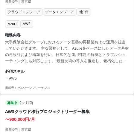
業務委託
|
東京都
クラウドエンジニア
データエンジニア
他
1
件
Azure
AWS
職務内容
大手保険会社グループにおけるデータ基盤の再構築および運用を担当
していただきます。 主な業務として、Azureをベースにしたデータ基盤
の再設計および構築を行い、日常的な運用課題の解決とトラブルシュ
ーティングにも対応します。 最新技術の導入を推進し、老朽化したシ
ステムのアーキテクチャを刷新。 基盤の品質向上と事業価値の向上を
必須スキル
図ります。 具体的には、データレイクの構築と既存システムとのスム
・AWS
ーズな移行、バッチ処理の最適化、最適なストレージの選定などを行
います。 また、Azure BatchやADF Pipelineなどを利用した効率的なジ
掲載元：
セルワークフリーランス
ョブ設計に加え、新技術の積極的な活用のための社内教育も担当。 エ
ンジニアリングスキルを...
2ヶ月前
募集中
AWSクラウド移行プロジェクトリーダー募集
〜900,000円/月
業務委託
|
東京都