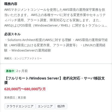
職務内容
AWSマネジメントコンソールを使用したAWS環境の運用保守業務を担
当いただきます。 AWS上の各種サーバに対する変更作業やセキュリテ
ィパッチ適用、アラート調査、障害対応などを実施します。 また、
AWSおよびOS環境（WindowsServer／RHEL）に関するトラブルシュー
ティングも担当いただきます。 【技術スタック】 ・クラウド：AWS ・
必須スキル
OS：Linux、Windows Server 【作業期間】 6/1～
・Solutions Architect程度のAWSに対する理解 ・AWS環境の運用保守経
験（AWS環境における変更作業、アラート調査等） ・LINUXの運用経
験 ・WindowsServerの運用経験
掲載元：
エンジニアファクトリー
2ヶ月前
募集中
【フルリモート/Windows Server】老朽化対応・サーバ移設支
援
620,000円〜680,000円/月
業務委託
|
東京都
クラウドエンジニア
エンジニア
他
2
件