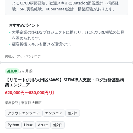
よるCI/CD構築経験。歓迎スキルにDatadog監視設計・構築経
験、SRE実務経験、Kubernetes設計・構築経験があります。
おすすめポイント
✓
大手企業の多様なプロジェクトに携わり、IaC化やSRE領域の知見
を深められます。
✓
顧客折衝スキルも磨ける環境です。
掲載元：
アットエンジニア
2ヶ月前
募集中
【リモート併用/大田区/AWS】SIEM導入支援・ログ分析基盤構
築エンジニア
620,000円〜680,000円/月
業務委託
|
東京都 大田区
クラウドエンジニア
エンジニア
他
2
件
Python
Linux
Azure
他
2
件