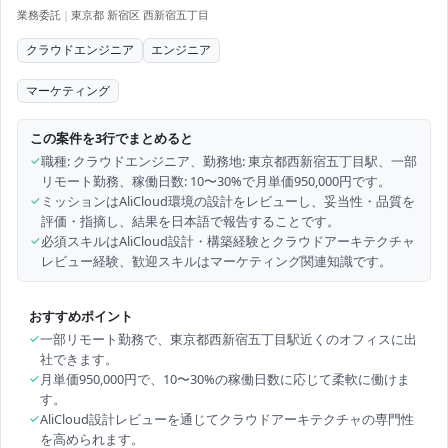
業務委託
|
東京都 新宿区 西新宿五丁目
クラウドエンジニア
エンジニア
マーケティング
この案件を3行でまとめると
✓
職種: クラウドエンジニア、勤務地: 東京都西新宿五丁目駅、一部
リモート勤務、稼働日数: 10〜30%で月単価950,000円です。
✓
ミッションはAliCloud環境の設計をレビューし、妥当性・品質を
評価・指摘し、結果を日本語で報告することです。
✓
必須スキルはAliCloud設計・構築経験とクラウドアーキテクチャ
レビュー経験、歓迎スキルはマーケティング関連知識です。
おすすめポイント
✓
一部リモート勤務で、東京都西新宿五丁目駅近くのオフィスに出
社できます。
✓
月単価950,000円で、10〜30%の稼働日数に応じて柔軟に働けま
す。
✓
AliCloud設計レビューを通じてクラウドアーキテクチャの専門性
を高められます。