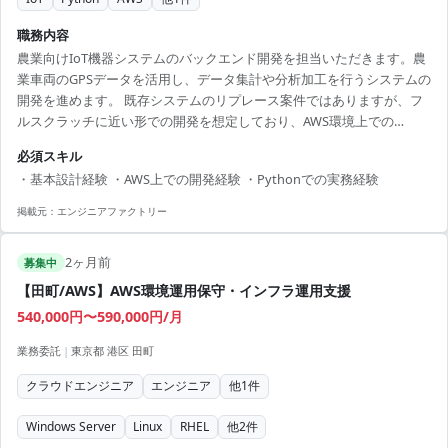
職務内容
農業向けIoT機器システムのバックエンド開発を担当いただきます。農
業車両のGPSデータを活用し、データ集計や分析加工を行うシステムの
開発を進めます。 既存システムのリプレース案件ではありますが、フ
ルスクラッチに近い形での開発を想定しており、AWS環境上での
Python開発を中心に、基本設計から製造、テストまで幅広く対応いた
必須スキル
だきます。 弊社リーダー配下のメンバーとして参画し、中長期で安定
・基本設計経験 ・AWS上での開発経験 ・Pythonでの実務経験
してプロジェクト推進いただけるポジションです。 【技術スタック】
・開発言語：Python ・インフラ：AWS
掲載元：
エンジニアファクトリー
2ヶ月前
募集中
【田町/AWS】AWS環境運用保守・インフラ運用支援
540,000円〜590,000円/月
業務委託
|
東京都 港区 田町
クラウドエンジニア
エンジニア
他
1
件
Windows Server
Linux
RHEL
他
2
件