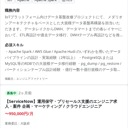
職務内容
IoTプラットフォーム向けデータ基盤改修プロジェクトにて、 メダリオ
ンアーキテクチャをベースとした大規模データ基盤再構築を担当いた
だきます。 データレイクからDWH、データマートまでの各レイヤーに
おいて、ETL再設計や過去データ移行、DWHテーブル再設計などを推
進します。 263億行規模のセンサーデータ移行では、 Aurora MySQLか
必須スキル
らAurora PostgreSQLへの移行設計およびパーティションアタッチ方式
・Apache Spark / AWS Glue / Apache Hudi のいずれかを用いたデータ
による段階移行を実施します。 また、既存Lambda構成のGlue Job統
パイプラインの設計・実装経験（2年以上） ・PostgreSQLまたは
合、Step Functionsを用いたオーケストレーション再設計、 EAIフロー
MySQL等のRDBでの大規模データ移行経験 ・pg_dump / pg_restore /
統合、Silver層ETL改修なども担当いただきます...
パーティションテーブル設計経験 ・億行〜数十億行規模のデータ取り
扱い経験 ・メダリオンアーキテクチャに基づくデータ基盤設計または
掲載元：
エンジニアファクトリー
運用経験 ・AWSデータ基盤サービスを用いたETL構築経験 ・本番サー
ビスのデータ移行・スキーマ変更経験 ・日本語での技術折衝経験 ・既
2ヶ月前
存設計書レビューおよび設計判断経験
募集中
【ServiceNow】運用保守・プリセールス支援のエンジニア求
人・案件 企画・マーケティング / クラウドエンジニア
〜950,000円/月
業務委託
|
大阪府