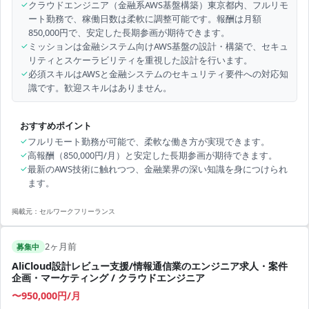
✓
クラウドエンジニア（金融系AWS基盤構築）東京都内、フルリモ
ート勤務で、稼働日数は柔軟に調整可能です。報酬は月額
850,000円で、安定した長期参画が期待できます。
✓
ミッションは金融システム向けAWS基盤の設計・構築で、セキュ
リティとスケーラビリティを重視した設計を行います。
✓
必須スキルはAWSと金融システムのセキュリティ要件への対応知
識です。歓迎スキルはありません。
おすすめポイント
✓
フルリモート勤務が可能で、柔軟な働き方が実現できます。
✓
高報酬（850,000円/月）と安定した長期参画が期待できます。
✓
最新のAWS技術に触れつつ、金融業界の深い知識を身につけられ
ます。
掲載元：
セルワークフリーランス
2ヶ月前
募集中
AliCloud設計レビュー支援/情報通信業のエンジニア求人・案件
企画・マーケティング / クラウドエンジニア
〜950,000円/月