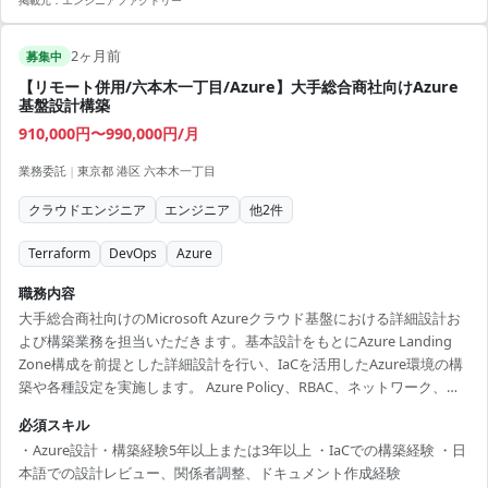
掲載元：
エンジニアファクトリー
2ヶ月前
募集中
【リモート併用/六本木一丁目/Azure】大手総合商社向けAzure
基盤設計構築
910,000円〜990,000円/月
業務委託
|
東京都 港区 六本木一丁目
クラウドエンジニア
エンジニア
他
2
件
Terraform
DevOps
Azure
職務内容
大手総合商社向けのMicrosoft Azureクラウド基盤における詳細設計お
よび構築業務を担当いただきます。基本設計をもとにAzure Landing
Zone構成を前提とした詳細設計を行い、IaCを活用したAzure環境の構
築や各種設定を実施します。 Azure Policy、RBAC、ネットワーク、セ
キュリティ設定などのクラウド基盤構築に加え、設定パラメータシー
必須スキル
トや詳細設計書などのドキュメント作成、関係者との技術調整や説明
・Azure設計・構築経験5年以上または3年以上 ・IaCでの構築経験 ・日
対応も担当します。 また、単体テストや結合テストでは、接続確認、
本語での設計レビュー、関係者調整、ドキュメント作成経験
アクセス制御、ログ出力、監査設定、自動化や監視アラート連携など