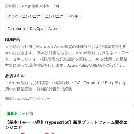
業務委託
|
東京都 港区 六本木一丁目
クラウドエンジニア
エンジニア
他
1
件
Terraform
DevOps
Azure
職務内容
大手総合商社向けMicrosoft Azure基盤の詳細設計および構築業務を担
当いただきます。 基本設計書をもとに、Azure環境におけるネットワー
ク、セキュリティ、権限管理の詳細設計を実施し、IaCを活用した構築
方針に沿って環境構築を行います。Azure PolicyやRBAC等の設定設
計・実装対応、設定パラメータシートや詳細設計書などの各種ドキュ
必須スキル
メント作成、関係者との技術調整や説明対応もご担当いただきます。
・Azure環境における設計・構築経験 ・IaC（Terraform / Bicep等）を
【技術スタック】 ・クラウド：Microsoft Azure ・IaC：Terraform、
用いた構築経験 ・詳細設計書作成経験
Bicep ・DevOps：Azure DevOps ・セキュリティ：Azure Policy、
RBAC ・API管理：AP...
掲載元：
エンジニアファクトリー
2ヶ月前
募集中
【基本リモート/品川/TypeScript】新規プラットフォーム開発エ
ンジニア