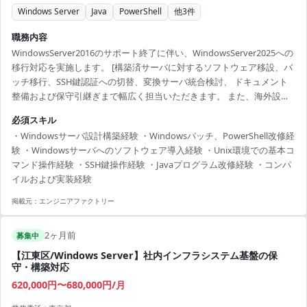
Windows Server
Java
PowerShell
他
3
件
職務内容
WindowsServer2016のサポート終了に伴い、WindowsServer2025への
移行対応を実施します。 [構築済サーバに対するソフトウェア移設、バ
ッチ移行、SSH鍵認証への切替、変換サーバ統合検討、 ドキュメント
整備および保守引継ぎまで幅広く担当いただきます。 また、海外設置
プロッタ故障対応としてJavaプログラム改修や実機環境への反映、印
必須スキル
刷テスト対応を行います。 【技術スタック】 ・開発言語：Java、
・Windowsサーバ設計構築経験 ・Windowsバッチ、PowerShell改修経
PowerShell ・OS：Windows Server、UNIX ・ミドルウェア：Cygwin
験 ・Windowsサーバへのソフトウェア導入経験 ・Unix環境での基本コ
・通信：SSH、NFS 【作業期間】 6/1～
マンド操作経験 ・SSH鍵操作経験 ・Javaプログラム改修経験 ・コンパ
イルおよび実装経験
掲載元：
エンジニアファクトリー
2ヶ月前
募集中
【江東区/Windows Server】社内インフラシステム基盤の保
守・構築対応
620,000円〜680,000円/月