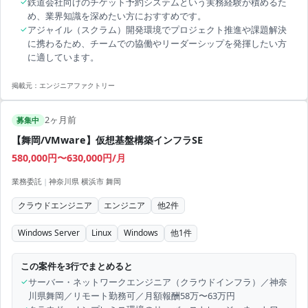
✓
鉄道会社向けのチケット予約システムという実務経験が積めるた
め、業界知識を深めたい方におすすめです。
✓
アジャイル（スクラム）開発環境でプロジェクト推進や課題解決
に携わるため、チームでの協働やリーダーシップを発揮したい方
に適しています。
掲載元：
エンジニアファクトリー
2ヶ月前
募集中
【舞岡/VMware】仮想基盤構築インフラSE
580,000円〜630,000円/月
業務委託
|
神奈川県 横浜市 舞岡
クラウドエンジニア
エンジニア
他
2
件
Windows Server
Linux
Windows
他
1
件
この案件を3行でまとめると
✓
サーバー・ネットワークエンジニア（クラウドインフラ）／神奈
川県舞岡／リモート勤務可／月額報酬58万〜63万円