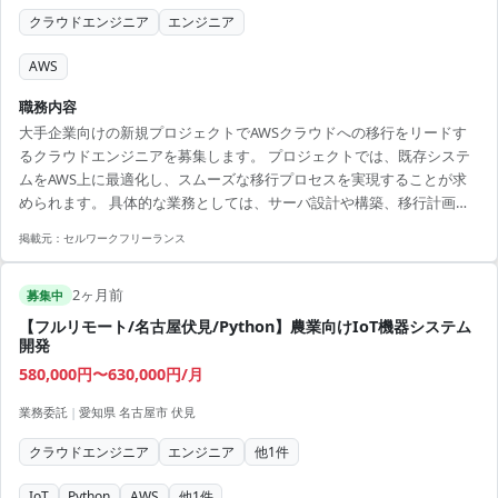
クラウドエンジニア
エンジニア
AWS
職務内容
大手企業向けの新規プロジェクトでAWSクラウドへの移行をリードす
るクラウドエンジニアを募集します。 プロジェクトでは、既存システ
ムをAWS上に最適化し、スムーズな移行プロセスを実現することが求
められます。 具体的な業務としては、サーバ設計や構築、移行計画の
策定と実行、課題管理やリスク評価などがあります。 プロジェクトは
掲載元：
セルワークフリーランス
チームで進行するため、チームメンバーとの連携やステークホルダー
とのコミュニケーション能力も重要です。 【アピールポイント】 ・
2ヶ月前
AWSの専門性を活かし、大規模なクラウド移行プロジェクトに携われ
募集中
る ・リーダーシップを発揮し、チームを導く経験を積むことができる
【フルリモート/名古屋伏見/Python】農業向けIoT機器システム
・リモート併用で柔軟な働き方が可能 ・最新...
開発
580,000円〜630,000円/月
業務委託
|
愛知県 名古屋市 伏見
クラウドエンジニア
エンジニア
他
1
件
IoT
Python
AWS
他
1
件