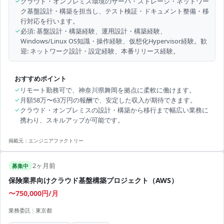
✓
クラウド・オンプレミス環境のサーバ・ストレージ・ネットワー
ク基盤設計・構築を担当し、テスト検証・ドキュメント整備・移
行対応を行います。
✓
必須: 基盤設計・構築経験、運用設計・構築経験、
Windows/Linux OS知識・操作経験、仮想化Hypervisor経験。歓
迎: ネットワーク設計・設定経験、本番リリース経験。
おすすめポイント
✓
リモート勤務可で、神奈川県舞岡を拠点に柔軟に働けます。
✓
月額58万〜63万円の報酬で、安定した収入が期待できます。
✓
クラウド・オンプレミスの設計・構築から移行まで幅広い業務に
携わり、スキルアップが可能です。
掲載元：
エンジニアファクトリー
2ヶ月前
募集中
保険業界向けクラウド基盤構築プロジェクト（AWS）
〜750,000円/月
業務委託
|
東京都