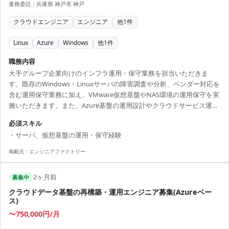
業務委託
|
兵庫県 神戸市 神戸
クラウドエンジニア
エンジニア
他
1
件
Linux
Azure
Windows
他
1
件
職務内容
大手グループ企業向けのインフラ運用・保守業務を担当いただきま
す。既存のWindows・Linuxサーバの障害調査や分析、ベンダー対応を
含む運用保守業務に加え、VMware仮想基盤やNAS環境の運用保守を実
施いただきます。また、Azure基盤の運用設計やクラウドサービス運用
にも携わっていただくため、オンプレミスからクラウドまで幅広いイ
必須スキル
ンフラ経験を積める案件です。 【技術スタック】 ・OS：Windows、
・サーバ、仮想基盤の運用・保守経験
Linux ・仮想基盤：VMware ・クラウド：Azure ・ストレージ：NAS
掲載元：
エンジニアファクトリー
2ヶ月前
募集中
クラウドデータ基盤の再構築・運用エンジニア募集(Azureベー
ス)
〜750,000円/月