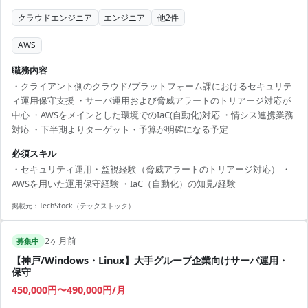
クラウドエンジニア
エンジニア
他
2
件
AWS
職務内容
・クライアント側のクラウド/プラットフォーム課におけるセキュリテ
ィ運用保守支援 ・サーバ運用および脅威アラートのトリアージ対応が
中心 ・AWSをメインとした環境でのIaC(自動化)対応 ・情シス連携業務
対応 ・下半期よりターゲット・予算が明確になる予定
必須スキル
・セキュリティ運用・監視経験（脅威アラートのトリアージ対応） ・
AWSを用いた運用保守経験 ・IaC（自動化）の知見/経験
掲載元：
TechStock（テックストック）
2ヶ月前
募集中
【神戸/Windows・Linux】大手グループ企業向けサーバ運用・
保守
450,000円〜490,000円/月