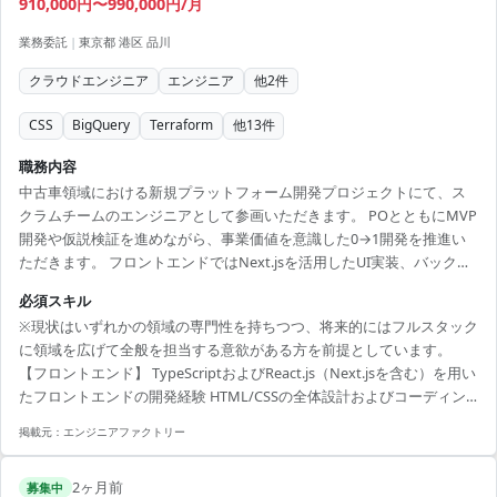
910,000円〜990,000円/月
業務委託
|
東京都 港区 品川
クラウドエンジニア
エンジニア
他
2
件
CSS
BigQuery
Terraform
他
13
件
職務内容
中古車領域における新規プラットフォーム開発プロジェクトにて、ス
クラムチームのエンジニアとして参画いただきます。 POとともにMVP
開発や仮説検証を進めながら、事業価値を意識した0→1開発を推進い
ただきます。 フロントエンドではNext.jsを活用したUI実装、バックエ
ンドではGraphQL API設計・実装、DB設計・構築を担当します。 ま
必須スキル
た、AWS環境でのインフラ構築や監視設計、CI/CD整備などDevOps領
※現状はいずれかの領域の専門性を持ちつつ、将来的にはフルスタック
域にも携わります。 GA4やFirebase、BigQueryを用いたデータ基盤連
に領域を広げて全般を担当する意欲がある方を前提としています。
携にも関与いただきます。 スクラムをベースに、ペアプログラミング
【フロントエンド】 TypeScriptおよびReact.js（Next.jsを含む）を用い
やモブプログラミングなどチーム開発文化を重視した環境です。 【技
たフロントエンドの開発経験 HTML/CSSの全体設計およびコーディン
術ス...
グ経験 【バックエンド】 Webアプリケーションのバックエンド開発経
掲載元：
エンジニアファクトリー
験 GraphQLを用いたAPIの基本的な知識、または設計・実装経験 【イ
ンフラ】 AWSを利用したインフラの基礎知識と構築・運用経験（例:
2ヶ月前
EC2、S3、IAMなど） 【共通必須要件】 GitおよびGitHubを用いたバー
募集中