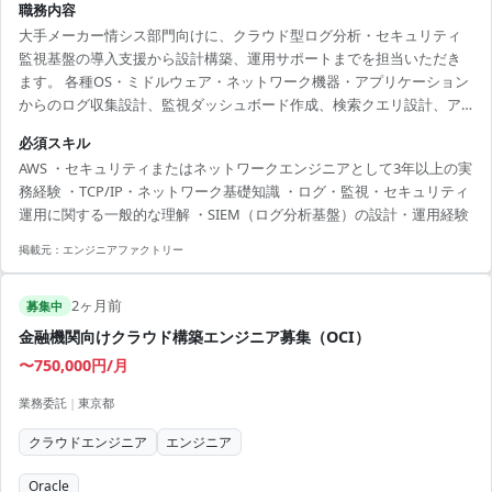
職務内容
大手メーカー情シス部門向けに、クラウド型ログ分析・セキュリティ
監視基盤の導入支援から設計構築、運用サポートまでを担当いただき
ます。 各種OS・ミドルウェア・ネットワーク機器・アプリケーション
からのログ収集設計、監視ダッシュボード作成、検索クエリ設計、ア
ラートロジック構築などを実施します。 また、インシデント早期検知
必須スキル
を目的とした相関分析やログ分析支援、技術問い合わせ対応、トレー
AWS ・セキュリティまたはネットワークエンジニアとして3年以上の実
ニングやナレッジ共有なども担当いただきます。 【技術スタック】 ・
務経験 ・TCP/IP・ネットワーク基礎知識 ・ログ・監視・セキュリティ
クラウド：AWS ・クラウド：Azure ・クラウド：GCP ・開発言語：
運用に関する一般的な理解 ・SIEM（ログ分析基盤）の設計・運用経験
Python ・OS：Linux ・ネットワーク：TCP/IP ・その他：SIEM / ログ
分析基盤 / セキュリ...
掲載元：
エンジニアファクトリー
2ヶ月前
募集中
金融機関向けクラウド構築エンジニア募集（OCI）
〜750,000円/月
業務委託
|
東京都
クラウドエンジニア
エンジニア
Oracle