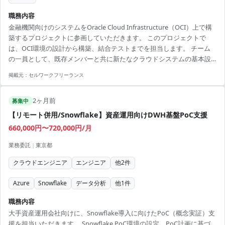
職務内容
金融機関向けのシステムをOracle Cloud Infrastructure（OCI）上で構
築するプロジェクトに参画していただきます。 このプロジェクトで
は、OCI環境の設計から構築、結合テストまでを担当します。 チーム
の一員として、既存メンバーと共に新たなクラウドシステムの基本設
計や詳細設計を遂行していただきます。 未経験でも、クラウド環境の
掲載元：
セルワークフリーランス
設計・構築経験があり、積極的にOCI関連の知識を習得する意欲のある
方を歓迎します。 業務としては、OCIの基本設計のサポート、関連ド
2ヶ月前
キュメントの作成、環境の検証、詳細設計、構築、テスト対応が含ま
募集中
れます。 金融機関特有のセキュリティや規制を考慮しながら、質の高
【リモート併用/Snowflake】資産運用向けDWH基盤PoC支援
いシステム構築を行...
660,000円〜720,000円/月
業務委託
|
東京都
クラウドエンジニア
エンジニア
他
2
件
Azure
Snowflake
データ分析
他
1
件
職務内容
大手資産運用会社向けに、Snowflake導入に向けたPoC（概念実証）支
援を担当いただきます。 Snowflake PoC環境の設定、PoC計画に基づ