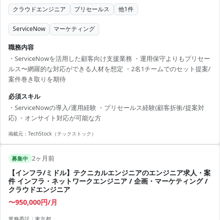
クラウドエンジニア
プリセールス
他
1
件
ServiceNow
マーケティング
職務内容
・ServiceNowを活用した顧客向け支援業務 ・運用保守よりもプリセー
ルス〜網羅的な対応ができる人材を想定 ・2名1チームでのセット提案/
案件巻き取りを期待
必須スキル
・ServiceNowの導入/運用経験 ・プリセールス経験(顧客折衝/提案対
応) ・オンサイト対応が可能な方
掲載元：
TechStock（テックストック）
2ヶ月前
募集中
【インフラ/ミドル】テクニカルエンジニアのエンジニア求人・案
件 インフラ・ネットワークエンジニア / 企画・マーケティング /
クラウドエンジニア
〜950,000円/月
業務委託
|
東京都