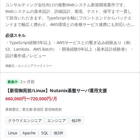
コンサルティング会社向けの複数Webシステム新規開発案件です。
Webシステムの基本設計、詳細設計、製造、テスト、保守まで一貫し
て担当いただきます。 TypeScriptを軸にフロントエンドからバックエ
ンドまで幅広く携わり、AWS環境との各種サービス連携にも対応いた
だきます。 Next.jsやNest.jsを用いたモダンなWebアプリケーション開
必須スキル
発に加え、生成AIやデータ分析関連技術にも触れられる環境です。
・TypeScript経験5年以上 ・AWSサービスとの繋ぎ込み経験あり（例:
【技術スタック】 ・開発言語：TypeScript、Python ・フロントエン
S3、Lambda、AWS Batch） ・開発経験5年以上（基本設計経験者） ・
ド：next、React.js ・バックエンド：node.js ・インフラ：AWS、
設計書作成／レビュー
Docker ・AI関連：OpenAI ・データ分析：P...
掲載元：
エンジニアファクトリー
2ヶ月前
募集中
【新宿御苑前/Linux】Nutanix基盤サーバ運用支援
660,000円〜720,000円/月
業務委託
|
東京都 新宿区 新宿御苑前
クラウドエンジニア
エンジニア
他
2
件
Linux
Apache
SQL
他
3
件