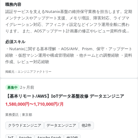
職務内容
認証サービスを支えるNutanix基盤の維持保守業務を担当します。定期
メンテナンスやアップデート支援、メモリ増設、障害対応、ライブマ
イグレーション対応、アフィニティ設定などインフラ運用全般に携わ
ります。 また、AOSアップデート計画書の修正やレビュー資料作成、
工程表作成、スケジュール調整など支援ポジションとしてプロジェク
必須スキル
ト推進も担当します。 【技術スタック】 ・OS：Linux ・Webサーバ：
・Nutanixに関する基本理解 ・AOS/AHV、Prism、保守・アップデート
Apache ・APサーバ：Tomcat ・DB：PostgreSQL ・仮想基盤：
経験 ・仮想マシン運用や構成管理経験 ・他チームとの調整経験 ・資料
Nutanix / VMware 【利用ツール】 ・Prism Central ・Prism Element
作成、レビュー対応経験
・AOS ・AHV ・IPMI ・C...
掲載元：
エンジニアファクトリー
2ヶ月前
募集中
【基本リモート/AWS】IoTデータ基盤改修 データエンジニア
1,580,000円〜1,710,000円/月
業務委託
|
東京都
クラウドエンジニア
データエンジニア
他
2
件
IoT
Apache
Apache Spark
他
10
件