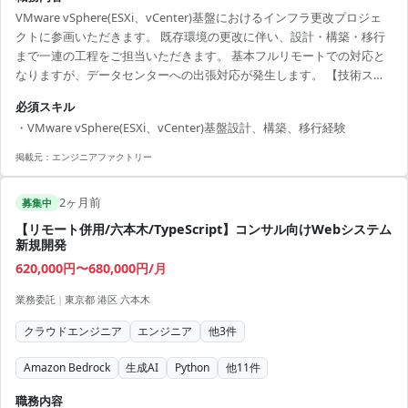
VMware vSphere(ESXi、vCenter)基盤におけるインフラ更改プロジェ
クトに参画いただきます。 既存環境の更改に伴い、設計・構築・移行
まで一連の工程をご担当いただきます。 基本フルリモートでの対応と
なりますが、データセンターへの出張対応が発生します。 【技術スタ
ック】 ・仮想化基盤：VMware vSphere、ESXi、vCenter 【対応工程】
必須スキル
・設計 ・構築 ・移行 【作業期間】 即日～6/1入場 【その他】 出張ベー
・VMware vSphere(ESXi、vCenter)基盤設計、構築、移行経験
スでDC出張あり（大阪、福岡、千葉） 【作業時間】 9:00-17:30
掲載元：
エンジニアファクトリー
2ヶ月前
募集中
【リモート併用/六本木/TypeScript】コンサル向けWebシステム
新規開発
620,000円〜680,000円/月
業務委託
|
東京都 港区 六本木
クラウドエンジニア
エンジニア
他
3
件
Amazon Bedrock
生成AI
Python
他
11
件
職務内容