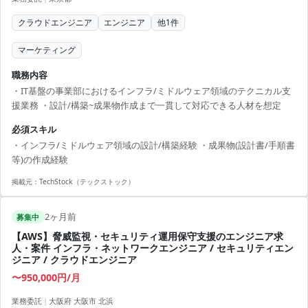
クラウドエンジニア
エンジニア
他
1
件
マーケティング
職務内容
・IT基盤の事業部におけるインフラ/ミドルウェア領域のテクニカル支
援業務 ・設計/構築~成果物作成まで一貫して対応できる人材を想定
必須スキル
・インフラ/ミドルウェア領域の設計/構築経験 ・成果物(設計書/手順書
等)の作成経験
掲載元：
TechStock（テックストック）
2ヶ月前
募集中
【AWS】脅威監視・セキュリティ運用保守支援のエンジニア求
人・案件 インフラ・ネットワークエンジニア / セキュリティエン
ジニア / クラウドエンジニア
〜950,000円/月
業務委託
|
大阪府 大阪市 北浜