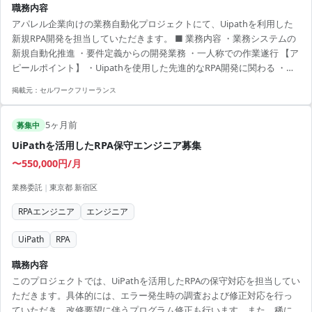
職務内容
アパレル企業向けの業務自動化プロジェクトにて、Uipathを利用した
新規RPA開発を担当していただきます。 ■ 業務内容 ・業務システムの
新規自動化推進 ・要件定義からの開発業務 ・一人称での作業遂行 【ア
ピールポイント】 ・Uipathを使用した先進的なRPA開発に関わる ・安
定した環境での長期勤務が可能 ・コミュニケーションスキルを活かせ
掲載元：
セルワークフリーランス
る職場環境 ・高いスキルが要求されるため成長の機会が多い ・残業が
少なくワークライフバランスが保てる
5ヶ月前
募集中
UiPathを活用したRPA保守エンジニア募集
〜550,000円/月
業務委託
|
東京都 新宿区
RPAエンジニア
エンジニア
UiPath
RPA
職務内容
このプロジェクトでは、UiPathを活用したRPAの保守対応を担当してい
ただきます。具体的には、エラー発生時の調査および修正対応を行っ
ていただき、改修要望に伴うプログラム修正も行います。また、稀に