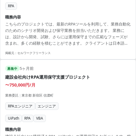
RPA
職務内容
こちらのプロジェクトでは、最新のRPAツールを利用して、業務自動化
のためのシナリオ開発および保守業務を担当いただきます。 業務に
は、設計から開発、試験、さらには運用保守までの広範なフェーズが
含まれ、多くの経験を積むことができます。 クライアントは日本語必
須ですが外国籍の方も歓迎しており、多様なバックグラウンドを持つ
掲載元：
セルワークフリーランス
技術者が活躍できる環境です。 【アピールポイント】 ・赤坂見附駅近
くでアクセス抜群 ・長期間安定して働ける案件 ・最新のRPA技術に触
5ヶ月前
れるチャンス
募集中
建設会社向けRPA運用保守支援プロジェクト
〜750,000円/月
業務委託
|
東京都 新宿区 信濃町
RPAエンジニア
エンジニア
UiPath
RPA
VBA
職務内容