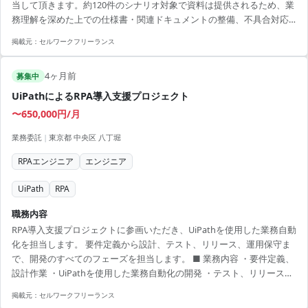
当して頂きます。約120件のシナリオ対象で資料は提供されるため、業
務理解を深めた上での仕様書・関連ドキュメントの整備、不具合対応
や問い合わせ対応が主な業務です。 【アピールポイント】 ・Power
掲載元：
セルワークフリーランス
Automateのスキルを活かしてキャリアアップが可能 ・社内外の連携を
通じて業務理解を深められる ・在宅メインで働き方の自由度が高い ・
4ヶ月前
約120件のシナリオを対象にした大規模プロジェクトで経験を積める ・
募集中
RPA移行の専門技術を身につけられる
UiPathによるRPA導入支援プロジェクト
〜650,000円/月
業務委託
|
東京都 中央区 八丁堀
RPAエンジニア
エンジニア
UiPath
RPA
職務内容
RPA導入支援プロジェクトに参画いただき、UiPathを使用した業務自動
化を担当します。 要件定義から設計、テスト、リリース、運用保守ま
で、開発のすべてのフェーズを担当します。 ■ 業務内容 ・要件定義、
設計作業 ・UiPathを使用した業務自動化の開発 ・テスト、リリースの
実施 ・RPA稼働方法のユーザーへのレクチャー 【アピールポイント】
掲載元：
セルワークフリーランス
・八丁堀でのリモート併用プロジェクト ・長期案件で安定した稼働が