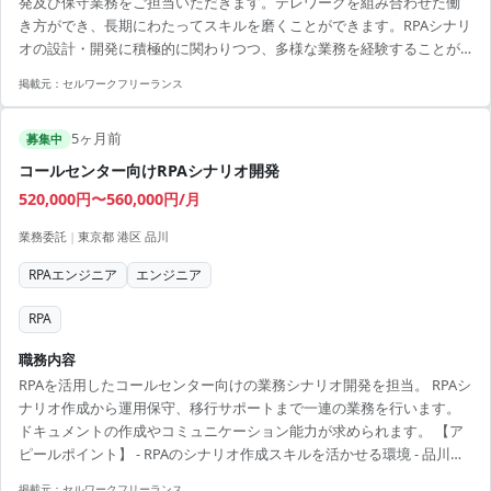
発及び保守業務をご担当いただきます。テレワークを組み合わせた働
き方ができ、長期にわたってスキルを磨くことができます。RPAシナリ
オの設計・開発に積極的に関わりつつ、多様な業務を経験することが
可能です。 ■ 業務内容 ・RPAシナリオの設計、開発、保守 ・既存シス
掲載元：
セルワークフリーランス
テムの運用改善 ・技術的な問題解決とチームサポート 【アピールポイ
ント】 ・テレワーク併用で柔軟な勤務が可能 ・長期プロジェクトで安
5ヶ月前
定した働き方ができる ・RPA技術スキルの向上が期待できる ・多様な
募集中
都市部プロジェクトで自己成長が可能 ・WinActor経験者歓迎のため、
コールセンター向けRPAシナリオ開発
スキルを活かせる
520,000円〜560,000円/月
業務委託
|
東京都 港区 品川
RPAエンジニア
エンジニア
RPA
職務内容
RPAを活用したコールセンター向けの業務シナリオ開発を担当。 RPAシ
ナリオ作成から運用保守、移行サポートまで一連の業務を行います。
ドキュメントの作成やコミュニケーション能力が求められます。 【ア
ピールポイント】 - RPAのシナリオ作成スキルを活かせる環境 - 品川駅
から徒歩圏内の立地 - コールセンター向け開発の経験を積むチャンス
掲載元：
セルワークフリーランス