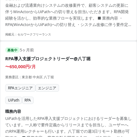
金融および流通業向けシステムの改修案件で、顧客システムの更新に
伴うWinActorからUiPathへの切り替えを担当いただきます。RPA開発
経験を活かし、効率的な業務フローを実現します。 ■ 業務内容 ・
RPA(WinActorからUiPath)への切り替え ・システム改修に伴う要件定
義 ・プログラムの設計および実装 ・顧客およびチームとの調整 ・障害
掲載元：
セルワークフリーランス
対応および保守業務 【アピールポイント】 ・RPAの技術スキルを磨け
るプロジェクト ・長期的な就業機会 ・専門的な金融業務に関わりなが
5ヶ月前
らプロジェクトをリードできる ・一緒に働くエンジニアとの協働でス
募集中
キルアップが可能 ・新しいRPAツールの導入に関する知見を...
RPA導入支援プロジェクトリーダー@八丁堀
〜650,000円/月
業務委託
|
東京都 中央区 八丁堀
RPAエンジニア
エンジニア
UiPath
RPA
職務内容
UiPathを活用したRPA導入支援プロジェクトにおけるリーダーを募集し
ています。一人称で要件定義からリリースまでを担当し、ユーザーへ
のRPA運用レクチャーも行います。八丁堀での週3日リモート勤務が可