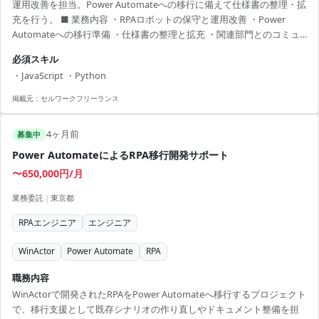
運用改善を担当。Power Automateへの移行に備えて仕様書の整理・拡
充を行う。 ■ 業務内容 ・RPAロボットの保守と運用改善 ・Power
Automateへの移行準備 ・仕様書の整理と拡充 ・関連部門とのコミュ
ニケーション 【アピールポイント】 ・最先端のRPA技術に関われる機
必須スキル
会 ・不動産業界でのシステム開発経験が積める ・複数のプラットフォ
・JavaScript ・Python
ームを扱う技術の幅が広がる ・社内外の関係者と協力しスキルアップ
・働きやすいリモートワーク制度あり
掲載元：
セルワークフリーランス
4ヶ月前
募集中
Power AutomateによるRPA移行開発サポート
〜650,000円/月
業務委託
|
東京都
RPAエンジニア
エンジニア
WinActor
Power Automate
RPA
職務内容
WinActorで開発されたRPAをPower Automateへ移行するプロジェクト
で、移行支援として既存シナリオの作り直しやドキュメント整備を担