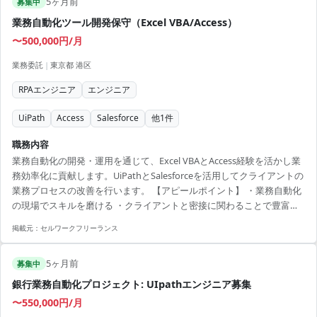
5ヶ月前
募集中
業務自動化ツール開発保守（Excel VBA/Access）
〜500,000円/月
業務委託
|
東京都 港区
RPAエンジニア
エンジニア
UiPath
Access
Salesforce
他
1
件
職務内容
業務自動化の開発・運用を通じて、Excel VBAとAccess経験を活かし業
務効率化に貢献します。UiPathとSalesforceを活用してクライアントの
業務プロセスの改善を行います。 【アピールポイント】 ・業務自動化
の現場でスキルを磨ける ・クライアントと密接に関わることで豊富な
経験が得られる ・UiPathやSalesforceを使った現代的な開発環境に携
掲載元：
セルワークフリーランス
われる ・Excel VBA、Accessを使用し業務効率化をリード ・長期で安定
した契約環境で、専門知識を深めるチャンス
5ヶ月前
募集中
銀行業務自動化プロジェクト: UIpathエンジニア募集
〜550,000円/月