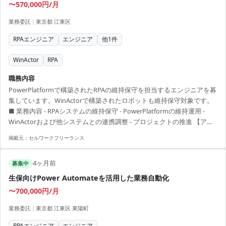
〜570,000円/月
業務委託
|
東京都 江東区
RPAエンジニア
エンジニア
他
1
件
WinActor
RPA
職務内容
PowerPlatformで構築されたRPAの維持保守を担当するエンジニアを募
集しています。WinActorで構築されたロボットも維持保守対象です。
■ 業務内容 - RPAシステムの維持保守 - PowerPlatformの維持運用 -
WinActorおよび他システムとの連携調整 - プロジェクトの推進 【アピ
ールポイント】 - 大手企業のRPAプロジェクトに参画 - 開発から維持保
掲載元：
セルワークフリーランス
守まで一貫して経験可能 - PowerPlatformとWinActor技術を活かして
キャリアアップ - チームと協力しプロジェクトをリードするスキルを獲
4ヶ月前
得 - 継続的なプロジェクトで長期就業が可能
募集中
生保向けPower Automateを活用した業務自動化
〜700,000円/月
業務委託
|
東京都 江東区 東陽町
RPAエンジニア
エンジニア