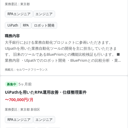
業務委託
|
東京都
RPAエンジニア
エンジニア
UiPath
RPA
ロボット開発
職務内容
大手銀行における業務自動化プロジェクトに参画いただきます。
UIpathを用いた業務自動化ツールの開発を主に担当していただきま
す。 旧来のツールであるBluePrismとの機能比較検証も行います。 ■
業務内容 ・UIpathでのロボット開発 ・BluePrismとの比較分析 ・業務
要件に基づく製造とテスト 【アピールポイント】 ・金融業界の業務知
掲載元：
セルワークフリーランス
識が身につきます ・RPA技術のスキルアップが可能です ・専門性の高
い業務を通じてキャリアの幅が広がります
5ヶ月前
募集中
UiPathを用いたRPA運用改善・仕様整理案件
〜700,000円/月
業務委託
|
東京都 新宿区
RPAエンジニア
エンジニア