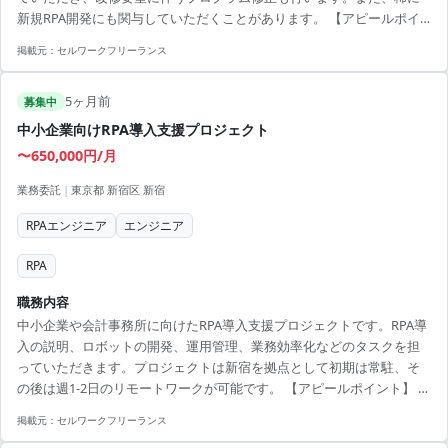
新規RPA開発にも関与していただくことがあります。 【アピールポイ
ント】 ・RPA技術を活かし、スキルアップを図れる ・UiPathの経験を
掲載元：
セルワークフリーランス
活かして、安定したプロジェクトに参画可能 ・エラー解析や保守を通
じて、問題解決能力を磨ける ・信濃町常駐のため、通勤も楽々 ・業務
5ヶ月前
改善提案の能力も発揮できるチャンス
募集中
中小企業向けRPA導入支援プロジェクト
〜650,000円/月
業務委託
|
東京都 新宿区 新宿
RPAエンジニア
エンジニア
RPA
職務内容
中小企業や会計事務所に向けたRPA導入支援プロジェクトです。RPA導
入の説明、ロボットの開発、運用管理、業務効率化などのタスクを担
っていただきます。プロジェクトは新宿を拠点として初期は常駐、そ
の後は週1-2日のリモートワークが可能です。 【アピールポイント】 ・
RPA関連技術を活かした長期プロジェクト参画のチャンス ・週1-2日の
掲載元：
セルワークフリーランス
リモートワークにより柔軟な勤務スタイル ・大手企業と連携し、スキ