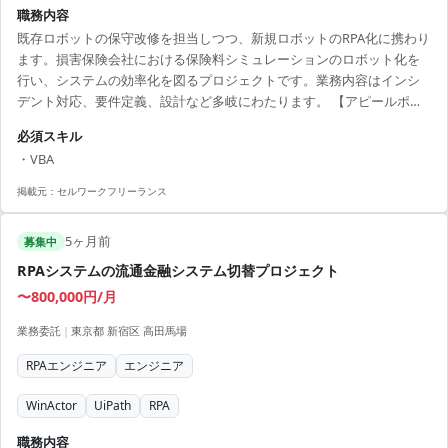
職務内容
既存ロボットの保守改修を担当しつつ、新規ロボットのRPA化に携わり
ます。損害保険会社における保険料シミュレーションのロボット化を
行い、システムの効率化を図るプロジェクトです。業務内容はインシ
デント対応、要件定義、設計など多岐にわたります。 【アピールポイ
ント】 ・RPA開発に関する豊富な経験を積むことが可能 ・保険業界の
必須スキル
システム効率化に貢献できる ・リモートワークを活用し柔軟な働き方
・VBA
が可能
掲載元：
セルワークフリーランス
5ヶ月前
募集中
RPAシステムの流通金融システム切替プロジェクト
〜800,000円/月
業務委託
|
東京都 新宿区 高田馬場
RPAエンジニア
エンジニア
WinActor
UiPath
RPA
職務内容