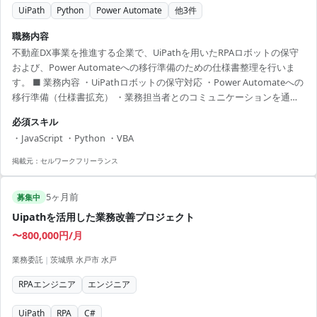
UiPath
Python
Power Automate
他
3
件
職務内容
不動産DX事業を推進する企業で、UiPathを用いたRPAロボットの保守
および、Power Automateへの移行準備のための仕様書整理を行いま
す。 ■ 業務内容 ・UiPathロボットの保守対応 ・Power Automateへの
移行準備（仕様書拡充） ・業務担当者とのコミュニケーションを通じ
た要件定義、詳細設計 ・コーディングおよび実装 【アピールポイン
必須スキル
ト】 ・新宿の中心地でキャリアアップが可能 ・UiPathからPower
・JavaScript ・Python ・VBA
Automateへの移行プロジェクトに参画 ・RPA技術を駆使した業務自動
化の最前線での経験を積める ・幅広い技術を活用し、実際の業務に即
掲載元：
セルワークフリーランス
した開発が可能 ・リモートワーク導入で...
5ヶ月前
募集中
Uipathを活用した業務改善プロジェクト
〜800,000円/月
業務委託
|
茨城県 水戸市 水戸
RPAエンジニア
エンジニア
UiPath
RPA
C#