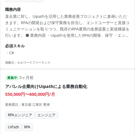
職務内容
某企業に対し、Uipathを活用した業務改善プロジェクトに参画いただ
きます。RPAの開発および保守業務を担当し、エンドユーザーと直接コ
ミュニケーションを取りつつ、既存のRPA運用の改善提案と新規構築を
行います。 ■ 業務内容 ・Uipathを使用したRPAの開発、保守 ・エンド
ユーザーとのコミュニケーション ・既存RPA運用の見直し、改善提案
必須スキル
・新規RPAの構築と導入支援 【アピールポイント】 ・Uipathを用いた
・C#
RPA開発の経験を活かせる ・コアメンバーとして業務改善に貢献でき
る ・直接エンドユーザーと対話することでプロジェクト全体を理解 ・
掲載元：
セルワークフリーランス
主体的に動ける環境 ・週3〜4日の出社で安定した勤務が可能
5ヶ月前
募集中
アパレル企業向けUipathによる業務自動化
550,000円〜600,000円/月
業務委託
|
東京都 江東区 豊洲
RPAエンジニア
エンジニア
UiPath
RPA