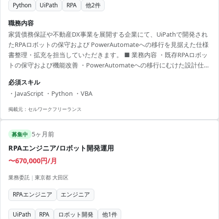
Python
UiPath
RPA
他
2
件
職務内容
家賃債務保証や不動産DX事業を展開する企業にて、UiPathで開発され
たRPAロボットの保守および PowerAutomateへの移行を見据えた仕様
書整理・拡充を担当していただきます。 ■ 業務内容 ・既存RPAロボッ
トの保守および機能改善 ・PowerAutomateへの移行にむけた設計仕様
書の整理と拡充 ・業務担当者と密にコミュニケーションをとり、要件
必須スキル
定義や詳細設計を進行 【アピールポイント】 ・UiPathのスキルを活か
・JavaScript ・Python ・VBA
せる実務経験 ・不動産業界のDX推進プロジェクトに関与 ・長期安定の
プロジェクトでスキルアップ ・週1，2日のリモート可能で働きやすい
掲載元：
セルワークフリーランス
環境 ・教育やOJT環境も整っており、キャッチア...
5ヶ月前
募集中
RPAエンジニア/ロボット開発運用
〜670,000円/月
業務委託
|
東京都 大田区
RPAエンジニア
エンジニア
UiPath
RPA
ロボット開発
他
1
件