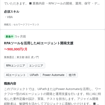
でいただきます。 ■ 業務内容 ・RPAツールの開発、運用、保守 ・デー
タの取得クエリ作成 ・顧客対応や統計データ処理 【アピールポイン
必須スキル
ト】 ・UiPath未経験でも類似RPA経験を活かして成長可能 ・クライア
・VBA
ント社内チームの業務改善に貢献できる ・データベースや統計データ
処理スキルを磨ける環境 ・業務の自動化の最前線で技術を磨く機会 ・
掲載元：
セルワークフリーランス
顧客との密なコミュニケーションを通じた信頼構築
5ヶ月前
募集中
RPAツールを活用したAIエージェント開発支援
〜900,000円/月
業務委託
|
東京都 港区 虎ノ門
RPAエンジニア
エンジニア
AIエージェント
UiPath
Power Automate
他
1
件
職務内容
このプロジェクトでは、UiPathまたはPower Automateを活用し、ワー
クフロー型のAIエージェントの開発と運用支援を行います。特にAIに特
化した要件定義や設計、実装、テストを担当します。アジャイル開発
経験者は、敏捷性を活かしてプロジェクトに貢献いただけます。 ■ 業