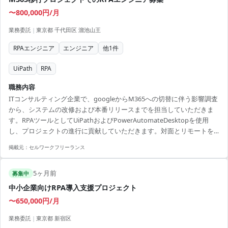
〜800,000円/月
業務委託
|
東京都 千代田区 溜池山王
RPAエンジニア
エンジニア
他
1
件
UiPath
RPA
職務内容
ITコンサルティング企業で、googleからM365への切替に伴う影響調査
から、システムの改修および本番リリースまでを担当していただきま
す。RPAツールとしてUiPathおよびPowerAutomateDesktopを使用
し、プロジェクトの進行に貢献していただきます。対面とリモートを
組み合わせた柔軟な勤務形態で、取り組みやすい環境です。 ■ 業務内
掲載元：
セルワークフリーランス
容 ・GoogleからM365への切替に伴う影響調査 ・システム改修作業 ・
本番環境へのリリース対応 【アピールポイント】 ・リモート併用で柔
5ヶ月前
軟な働き方が可能 ・大規模プロジェクトでキャリアアップ ・RPAスキ
募集中
ルを活かせる環境
中小企業向けRPA導入支援プロジェクト
〜650,000円/月
業務委託
|
東京都 新宿区