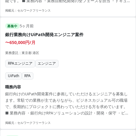
能です。 ■ 業務内容 ・業務自動化開発の全フェーズを担当 ・ドキュメ
ント作成と運用レクチャー ・ユーザーとのコミュニケーション 【アピ
掲載元：
セルワークフリーランス
ールポイント】 ・リモート併用で柔軟な働き方が可能 ・長期的なスキ
ルアップが期待できるプロジェクト ・高い裁量でプロジェクトをリー
5ヶ月前
ドできる ・安定した環境でのRPA技術を活かせる ・継続的なサポート
募集中
体制があります
銀行業務向けUiPath開発エンジニア案件
〜650,000円/月
業務委託
|
東京都 港区
RPAエンジニア
エンジニア
UiPath
RPA
職務内容
銀行向けのUiPath開発案件に参画していただけるエンジニアを募集し
ます。常駐での業務が主でありながら、ビジネスカジュアル可の職場
で、長期的にプロジェクトに携わっていただける方を求めています。
■ 業務内容 ・銀行向けRPAソリューションの設計・開発・保守 ・ビジ
ネスプロセス改革の支援 ・フロー設計およびテストの実施 ・クライア
掲載元：
セルワークフリーランス
ントとの要件調整およびフィードバックの反映 【アピールポイント】
・金融業界での経験を活かせるプロジェクト ・長期契約で安定した参