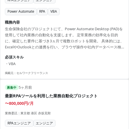
Power Automate
RPA
VBA
職務内容
生命保険会社のプロジェクトにて、Power Automate Desktop (PAD)を
使用して社内業務の自動化を支援します。 定常業務の効率化を目的
に、確定した要件に基づき3ヵ月で複数ロボットを開発。 具体的には、
ExcelやOutlookとの連携を行い、ブラウザ操作や社内データベース検
索の自動化に携わります。 【アピールポイント】 ・RPAのスキルを活
必須スキル
かして、新たなプロジェクトでチャレンジできる ・社内システムの自
・VBA
動化を通じた業務効率化に参加可能 ・リモート併用勤務で働きやすさ
を実現
掲載元：
セルワークフリーランス
5ヶ月前
募集中
最新RPAツールを利用した業務自動化プロジェクト
〜800,000円/月
業務委託
|
東京都 港区 赤坂見附
RPAエンジニア
エンジニア