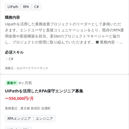
UiPath
RPA
C#
職務内容
Uipathを活用した業務改善プロジェクトのリーダーとして参画いただ
きます。エンドユーザと直接コミュニケーションをとり、既存のRPA運
用改善や新規構築を担当。某SIerのプロジェクトマネージャーと協力
し、プロジェクトの管理に取り組んでいただきます。 ■ 業務内容 ・
Uipathを用いたRPAの開発と保守 ・エンドユーザとの業務改善のため
必須スキル
の調整 ・新規RPAの構築 ・SIerPMとの協力によるプロジェクト管理
・C#
【アピールポイント】 ・エンドユーザとの直接コミュニケーションで
改善提案が可能 ・大規模プロジェクトの一環で経験を積める ・柔軟な
掲載元：
セルワークフリーランス
リモート勤務も可能でワークライフバランスが良い ・Uipathのスキル
を...
4ヶ月前
募集中
UiPathを活用したRPA保守エンジニア募集
〜550,000円/月
業務委託
|
東京都 新宿区 信濃町
RPAエンジニア
エンジニア