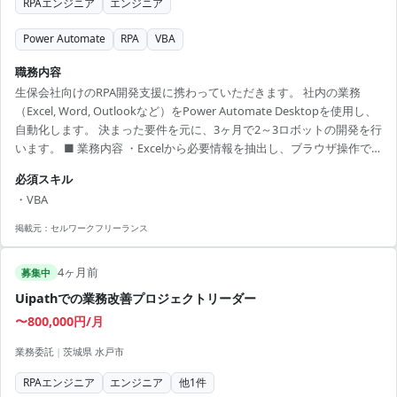
RPAエンジニア
エンジニア
Power Automate
RPA
VBA
職務内容
生保会社向けのRPA開発支援に携わっていただきます。 社内の業務
（Excel, Word, Outlookなど）をPower Automate Desktopを使用し、
自動化します。 決まった要件を元に、3ヶ月で2～3ロボットの開発を行
います。 ■ 業務内容 ・Excelから必要情報を抽出し、ブラウザ操作で
社内システムを検索 ・検索結果をExcelに転記し、メール下書きを作成
必須スキル
【アピールポイント】 ・自動化技術に精通した業務にチャレンジでき
・VBA
る ・様々なITツールに触れながらスキルを活かせる ・週1～2日のリモ
ートワークで柔軟な働き方が可能 ・募集人数が少数のため、主体的に
掲載元：
セルワークフリーランス
働ける環境 ・経験次第でスキル見合...
4ヶ月前
募集中
Uipathでの業務改善プロジェクトリーダー
〜800,000円/月
業務委託
|
茨城県 水戸市
RPAエンジニア
エンジニア
他
1
件