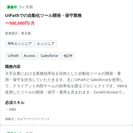
ルと経験の向上を図る機会
5ヶ月前
募集中
UiPathでの自動化ツール開発・保守業務
〜500,000円/月
業務委託
|
東京都
RPAエンジニア
エンジニア
UiPath
Access
Salesforce
他
2
件
職務内容
大手企業における業務効率化を目的とした自動化ツールの開発・運
用・保守を担当していただきます。主にUiPathとSalesforceを使用し
て、クライアント内部チームの効率化を図るプロジェクトです。VBAを
使用したツールの開発・保守・運用も含まれます。ExcelやAccessでの
統計データ処理を行いながら、顧客対応などの業務もあります。作業
必須スキル
場所は高輪ゲートウェイ駅近くのオフィスです。 【アピールポイン
・VBA
ト】 ・UiPathを用いた最先端の業務効率化に関わる ・チームでの連携
を重視しスムーズな業務遂行可能 ・Excel, Accessのスキルを活かせる
掲載元：
セルワークフリーランス
プロジェクト ・業務を通じてRPAへの理解を深め活用できる ・長期プ
ロ...