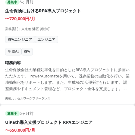
5ヶ月前
画が可能 ・チームでの協力体制が整っている ・RPA技術を深く習得で
募集中
きる環境 ・魅力的な勤務地でのプロジェクト参画
生命保険におけるRPA導入プロジェクト
〜720,000円/月
業務委託
|
東京都 港区 浜松町
RPAエンジニア
エンジニア
生成AI
RPA
職務内容
生命保険会社の業務効率化を目的としたRPA導入プロジェクトに参画い
ただきます。 PowerAutomateを用いて、既存業務の自動化を行い、業
務効率化をサポートします。また、生成AIの活用検討も行います。 調
整業務やドキュメント管理など、プロジェクト全体を支援します。 ■
業務内容 ・業務効率化を目的としたRPA導入 ・PowerAutomateを用い
掲載元：
セルワークフリーランス
た自動化提案と実施 ・生成AI活用の検討と提案 ・ドキュメント管理、
調整業務 【アピールポイント】 ・業務効率化に関わるプロジェクトへ
5ヶ月前
の参加 ・保険業界での経験を活かせる案件 ・生成AIの活用検討に参加
募集中
・チームメンバーと協力してプロジェクト推進 ・コミ...
UiPath導入支援プロジェクト RPAエンジニア
〜650,000円/月