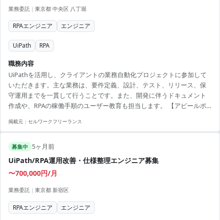
業務委託
|
東京都 中央区 八丁堀
RPAエンジニア
エンジニア
UiPath
RPA
職務内容
UiPathを活用し、クライアントの業務自動化プロジェクトに参加して
いただきます。主な業務は、要件定義、設計、テスト、リリース、保
守運用までを一貫して行うことです。また、開発に伴うドキュメント
作成や、RPAの稼働手順のユーザー教育も担当します。 【アピールポ
イント】 ・UiPathの専門知識を最大限に活かせる環境 ・リモート併用
掲載元：
セルワークフリーランス
で柔軟な働き方が可能 ・RPA分野でのキャリア成長が期待できる ・エ
ンジニア間で高度な技術交流が可能 ・要件定義からリリースまで一貫
5ヶ月前
して関与するため責任感あるポジション
募集中
UiPath/RPA運用改善・仕様整理エンジニア募集
〜700,000円/月
業務委託
|
東京都 新宿区
RPAエンジニア
エンジニア