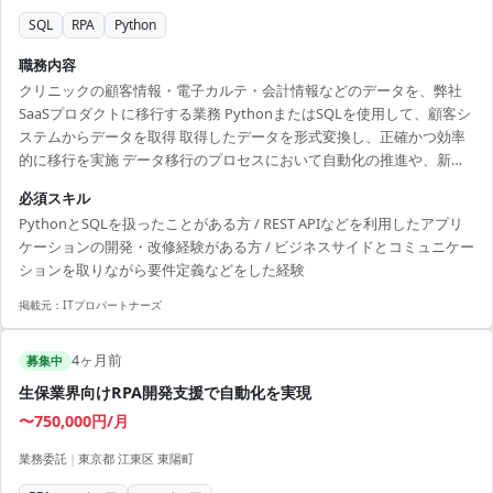
SQL
RPA
Python
職務内容
クリニックの顧客情報・電子カルテ・会計情報などのデータを、弊社
SaaSプロダクトに移行する業務 PythonまたはSQLを使用して、顧客シ
ステムからデータを取得 取得したデータを形式変換し、正確かつ効率
的に移行を実施 データ移行のプロセスにおいて自動化の推進や、新規
サービスのデータ移行業務など ※使用予定のRPAツールは「ez robot」
必須スキル
ですが、業務要件に応じて変更可能です。 【体制（人数/構成）】 ・エ
PythonとSQLを扱ったことがある方 / REST APIなどを利用したアプリ
ンジニア約20名（美容SaaSのプロダクトは約10名体制）
ケーションの開発・改修経験がある方 / ビジネスサイドとコミュニケー
ションを取りながら要件定義などをした経験
掲載元：
ITプロパートナーズ
4ヶ月前
募集中
生保業界向けRPA開発支援で自動化を実現
〜750,000円/月
業務委託
|
東京都 江東区 東陽町