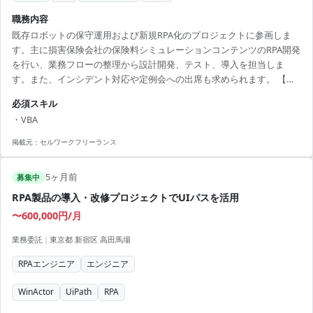
職務内容
既存ロボットの保守運用および新規RPA化のプロジェクトに参画しま
す。主に損害保険会社の保険料シミュレーションコンテンツのRPA開発
を行い、業務フローの整理から設計開発、テスト、導入を担当しま
す。また、インシデント対応や定例会への出席も求められます。 【ア
ピールポイント】 ・RPAの開発全般に携われ、スキルアップが見込め
必須スキル
る環境 ・UiPath、VBAを活用した最新技術に触れるチャンス ・長期プ
・VBA
ロジェクトで安定して稼働可能
掲載元：
セルワークフリーランス
5ヶ月前
募集中
RPA製品の導入・改修プロジェクトでUIパスを活用
〜600,000円/月
業務委託
|
東京都 新宿区 高田馬場
RPAエンジニア
エンジニア
WinActor
UiPath
RPA