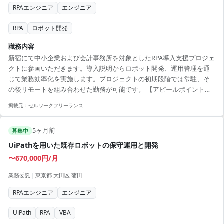
RPAエンジニア
エンジニア
RPA
ロボット開発
職務内容
新宿にて中小企業および会計事務所を対象としたRPA導入支援プロジェ
クトに参画いただきます。導入説明からロボット開発、運用管理を通
じて業務効率化を実施します。プロジェクトの初期段階では常駐、そ
の後リモートを組み合わせた勤務が可能です。 【アピールポイント】 -
ビジネスプロセスの効率化に直結しやすいRPAプロジェクトに携われる
掲載元：
セルワークフリーランス
- 週1～2日のリモート勤務で柔軟な働き方が可能 - コミュニケーション
力を活かしてチームで業務を推進できる - 中小企業向けの多様な業務課
5ヶ月前
題解決に貢献可能 - 最先端のRPA技術を駆使したプロジェクトに関与で
募集中
きる
UiPathを用いた既存ロボットの保守運用と開発
〜670,000円/月
業務委託
|
東京都 大田区 蒲田
RPAエンジニア
エンジニア
UiPath
RPA
VBA