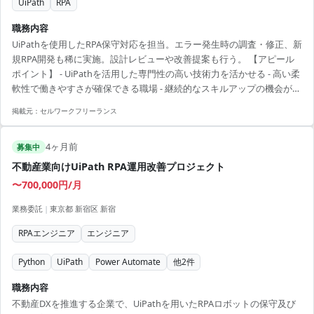
UiPath
RPA
職務内容
UiPathを使用したRPA保守対応を担当。エラー発生時の調査・修正、新
規RPA開発も稀に実施。設計レビューや改善提案も行う。 【アピール
ポイント】 - UiPathを活用した専門性の高い技術力を活かせる - 高い柔
軟性で働きやすさが確保できる職場 - 継続的なスキルアップの機会が豊
富にある
掲載元：
セルワークフリーランス
4ヶ月前
募集中
不動産業向けUiPath RPA運用改善プロジェクト
〜700,000円/月
業務委託
|
東京都 新宿区 新宿
RPAエンジニア
エンジニア
Python
UiPath
Power Automate
他
2
件
職務内容
不動産DXを推進する企業で、UiPathを用いたRPAロボットの保守及び