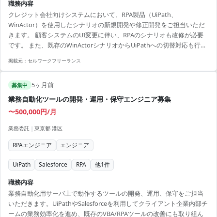
職務内容
クレジット会社向けシステムにおいて、RPA製品（UiPath、
WinActor）を使用したシナリオの新規開発や修正開発をご担当いただ
きます。 顧客システムのUI変更に伴い、RPAのシナリオも改修が必要
です。 また、既存のWinActorシナリオからUiPathへの切替対応も行い
ます。 リリース時期が9月に予定されているため、迅速な開発協力をお
掲載元：
セルワークフリーランス
願いします。 【アピールポイント】 ・RPA開発の専門スキルを活かせ
るポジション ・システム更改に伴う最新技術に触れられる機会 ・長期
5ヶ月前
間のプロジェクトで安定した勤務が可能 ・多国籍チームでのプロジェ
募集中
クトでグローバルな視野を広げられる ・名立たるクライアントとの業
業務自動化ツールの開発・運用・保守エンジニア募集
務経験でス...
〜500,000円/月
業務委託
|
東京都 港区
RPAエンジニア
エンジニア
UiPath
Salesforce
RPA
他
1
件
職務内容
業務自動化用サーバ上で動作するツールの開発、運用、保守をご担当
いただきます。UiPathやSalesforceを利用してクライアント企業内部チ
ームの業務効率化を進め、既存のVBA/RPAツールの改善にも取り組ん