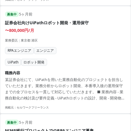
5ヶ月前
募集中
証券会社向けUiPathロボット開発・運用保守
〜800,000円/月
業務委託
|
東京都 港区
RPAエンジニア
エンジニア
UiPath
ロボット開発
職務内容
某証券会社にて、UiPathを用いた業務自動化のプロジェクトを担当し
ていただきます。業務分析からロボット開発、本番導入後の運用保守
までの全プロセスを一貫して対応していただきます。 ■ 業務内容 - 業
務自動化の検討及び要件定義 - UiPathロボットの設計、開発 - 開発物の
テスト及び本番リリース - 導入後の運用保守 【アピールポイント】 -
掲載元：
セルワークフリーランス
UiPathを活用した先端の業務自動化に携われる - 金融業界特有のプロジ
ェクトに参加し経験が積める - 常駐型で業務を間近で把握しながら効率
5ヶ月前
的に作業可能 - 技術力向上が見込める役割 - 対顧客スキルが鍛えられる
募集中
M365移行プロジェクトでのRPAエンジニア募集