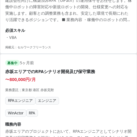
建設会社向けに構築済みRPA（UiPath）の運用保守をお任せします。稼
働中ロボットの障害対応や新規ロボットの開発、仕様変更への対応を
実施します。顧客との調整業務も含まれ、安定した環境で長期にわた
り活躍できるポジションです。 ■ 業務内容 ・稼働中のロボットの問合
せ対応 ・障害、不具合発生時の調査、データリカバリー対応 ・UiPath
必須スキル
改修/仕様変更（設計、開発、テスト、リリース） ・顧客とのスケジュ
・VBA
ール調整 ・RPA新規開発 ※必要時 【アピールポイント】 ・UiPathを使
用したRPA開発に携われる ・安定した環境で腰を据えて働ける ・顧客
掲載元：
セルワークフリーランス
との直接的なコミュニケーション機会あり ・成長中のRPA市場で技...
5ヶ月前
募集中
赤坂エリアでのRPAシナリオ開発及び保守業務
〜800,000円/月
業務委託
|
東京都 港区 赤坂見附
RPAエンジニア
エンジニア
WinActor
RPA
職務内容
赤坂エリアのプロジェクトにおいて、RPAエンジニアとしてシナリオ開