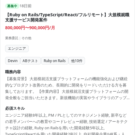
18日前
募集中
【Ruby on Rails/TypeScript/React/フルリモート】大規模就職
支援サービス開発案件
800,000円〜900,000円/月
業務委託
|
その他
エンジニア
Devin
ABテスト
Ruby on Rails
他
10
件
職務内容
【募集背景】 大規模就活支援プラットフォームの機能強化および継続
的なプロダクト改善のため、長期的に開発をリードいただける方を募
集しております。 【作業内容】 大規模就活支援プラットフォームの開
発全般をご担当いただきます。新規機能の実装やライブラリのアップ
デート、UI/UX改善や共通機能の開発、レスポンシブコーディングや
必須スキル
ABテストなどを行っていただきます。また、要件定義やリファクタリ
エンジニア経験8年以上, PM / PLとしてのマネジメント経験, 新卒など
ング等の技術提案にも携わっていただきます。 【求める人物像】 長期
の若手メンバーへの教育やコードレビュー経験, 技術選定 / アーキテク
的な参画を前提とし、プロダクトやチームの成長にコミットいただけ
チャ設計の経験, Ruby on Railsを用いた開発経験5年以上,
る方を求めております。MTGなどのコミュニケーションに前向きに参
TypeScript(React)を用いた開発経験2年以上, 自社開発企業(HR系・人事