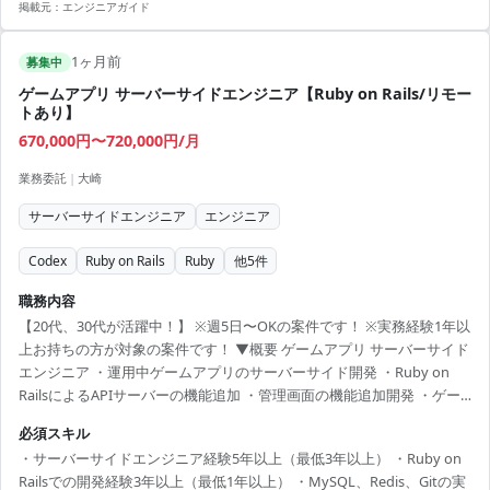
掲載元：
エンジニアガイド
1ヶ月前
募集中
ゲームアプリ サーバーサイドエンジニア【Ruby on Rails/リモー
トあり】
670,000円〜720,000円/月
業務委託
|
大崎
サーバーサイドエンジニア
エンジニア
Codex
Ruby on Rails
Ruby
他
5
件
職務内容
【20代、30代が活躍中！】 ※週5日〜OKの案件です！ ※実務経験1年以
上お持ちの方が対象の案件です！ ▼概要 ゲームアプリ サーバーサイド
エンジニア ・運用中ゲームアプリのサーバーサイド開発 ・Ruby on
RailsによるAPIサーバーの機能追加 ・管理画面の機能追加開発 ・ゲー
ム運営に関わるサーバー作業対応 ・保守、運用業務 ▼条件等 出社：必
必須スキル
要時出社対応あり 場所：大崎 面談回数：1回 【必須スキル】 ・サーバ
・サーバーサイドエンジニア経験5年以上（最低3年以上） ・Ruby on
ーサイドエンジニア経験5年以上（最低3年以上） ・Ruby on Railsでの
Railsでの開発経験3年以上（最低1年以上） ・MySQL、Redis、Gitの実
開発経験3年以上（最低1年以上） ・MySQL、Redis、Gitの実務経験3