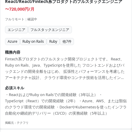
React/React/Fintech系プロダクトのフルスタックエンジニア
〜720,000円/月
フルリモート
|
確認中
エンジニア
フルスタックエンジニア
Azure
Ruby on Rails
Ruby
他
7
件
職務内容
Fintech系プロダクトのフルスタック開発プロジェクトです。 React、
Ruby on Rails、Java、TypeScriptを使用した フロントエンドおよびバ
ックエンドの開発全般をはじめ、 拡張性とパフォーマンスを考慮した
アーキテクチャ設計、 クラウド環境やコンテナ技術を活用したインフ
ラ構築・運用 およびCI/CDの構築などを幅広くご推進いただきます。
必須スキル
【仕事内容】 下記の業務を担っていただく想定です。 ・React、Ruby
・ReactおよびRuby on Railsでの開発経験（3年以上） ・
on Rails、Java、TypeScriptを使用したフロントエンド・バックエンド
TypeScript（React）での開発経験（2年） ・Azure、AWS、または類似
の開発全般 ・高い拡張性とパフォーマンスを考慮したアーキテクチャ
のクラウド環境での開発経験 ・DockerやKubernetesを使ったインフラ
設計および技術選定 ・Azure/AWS、...
自動化や継続的デリバリー（CI/CD）の実務経験（5年以上）
掲載元：
テクフリ