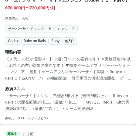
670,000円〜720,000円/月
業務委託
|
大崎
サーバーサイドエンジニア
エンジニア
Codex
Ruby on Rails
Ruby
他
5
件
職務内容
【20代、30代が活躍中！】 ※週5日〜OKの案件です！ ※実務経験1年以
上お持ちの方が対象の案件です！ ▼概要 ゲームアプリ サーバーサイド
エンジニア ・運用中ゲームアプリのサーバーサイド開発 ・Ruby on
RailsによるAPIサーバーの機能追加 ・管理画面の機能追加開発 ・ゲー
ム運営に関わるサーバー作業対応 ・保守、運用業務 ▼条件等 出社：必
必須スキル
要時出社対応あり 場所：大崎 面談回数：1回 【必須スキル】 ・サーバ
・サーバーサイドエンジニア経験5年以上（最低3年以上） ・Ruby on
ーサイドエンジニア経験5年以上（最低3年以上） ・Ruby on Railsでの
Railsでの開発経験3年以上（最低1年以上） ・MySQL、Redis、Gitの実
開発経験3年以上（最低1年以上） ・MySQL、Redis、Gitの実務経験3
務経験3年以上（最低1年以上） ・ゲーム開発経験
年以上（最低1年以上） ・ゲーム開発経験 ...
掲載元：
TECHBIZ(テックビズ)
1ヶ月前
募集中