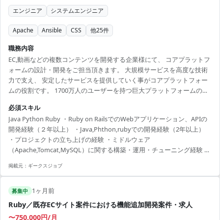
エンジニア
システムエンジニア
Apache
Ansible
CSS
他
25
件
職務内容
EC,動画などの複数コンテンツを開発する企業様にて、 コアプラットフ
ォームの設計・開発をご担当頂きます。 大規模サービスを高度な技術
力で支え、 安定したサービスを提供していく事がコアプラットフォー
ムの役割です。 1700万人のユーザーを持つ巨大プラットフォームの根
底にある、 プラットフォーム開発・インフラ整備・ガイドラインの整
必須スキル
備・セキュリティや品質の確保等、業務は多岐にわたります。 （作業
Java Python Ruby ・Ruby on RailsでのWebアプリケーション、APIの
内容例） ・新ポータル開発 ・各基盤APIの設計開発 ・各サービスに跨
開発経験（２年以上） ・Java,Phthon,rubyでの開発経験（2年以上）
る基盤の整備 ・高負荷対策フォロー ・業務効率化、開発 ・運用の自動
・プロジェクトの立ち上げの経験 ・ミドルウェア
化 ・品質・セキュリティの確保 ・新規サービスの立ち上げフォロー
（Apache,Tomcat,MySQL）に関する構築・運用・チューニング経験 ・
（...
Linuxに関する構築・運用・チューニング経験 ・WebAPIの利用・構築
掲載元：
ギークスジョブ
に関する知識・経験 ・クラウド基盤を利用した自動化経験 ・Ansibleな
どの構成管理ツールの利用経験 ・L2/L3/L4通信に関する基本的な知識
1ヶ月前
・Webセキュリティに関する基本的な知識
募集中
Ruby／既存ECサイト案件における機能追加開発案件・求人
〜750,000円/月