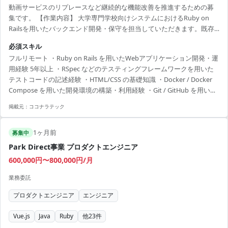
動画サービスのリプレースなど継続的な機能改善を推進するための募
集です。 【作業内容】 大学専門学校向けシステムにおけるRuby on
Railsを用いたバックエンド開発・保守を担当していただきます。既存
のRailsアプリケーションに対して、Model・View・Controllerの設計お
必須スキル
よび実装を行っていただきます。既存のRubyおよびRailsコードを読み
フルリモート ・Ruby on Rails を用いたWebアプリケーション開発・運
解き、仕様を把握した上で改修・機能追加を実施していただきます。
用経験 5年以上 ・RSpec などのテスティングフレームワークを用いた
外部API連携やデータベースと連携する機能について、公式ドキュメン
テストコードの記述経験 ・HTML/CSS の基礎知識 ・Docker / Docker
トを参照しながら設計・実装していただきます。動画配信系サービス
Compose を用いた開発環境の構築・利用経験 ・Git / GitHub を用いた
のリプレースに伴...
チーム開発経験 ・リードエンジニア経験 ・レガシーなシステムを触る
掲載元：
ココナラテック
ことへの抵抗感がない方 ・AIのバイブコーディング経験 ・scaffold以
上に自身でModel, View, Controllerの設計実装をこなせること ・既存の
1ヶ月前
ruby, railsのコードを読み把握できること ・外部APIの呼び出...
募集中
Park Direct事業 プロダクトエンジニア
600,000円〜800,000円/月
業務委託
プロダクトエンジニア
エンジニア
Vue.js
Java
Ruby
他
23
件