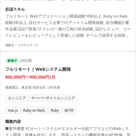
ービスの追加開発をご担当いただきます。人材紹介・マッチングサー
必須スキル
ビスの開発チームに所属し、インターネットサービスの顧客価値向上
フルリモート Webアプリケーション開発経験10年以上, Ruby on Rails
を目的とした開発や、社内基幹業務システムの業務生産性向上のため
経験3年以上, 自社サービス企業でのアジャイル開発経験, 担当機能の要
の開発など、多岐にわたる開発案件に携わっていただきます。 5年近い
件定義?設計?実装?テストの一連の工程の担当経験, 設計レビュー、コー
歴史のあるプロダクトのため、既存の開発基盤や組織風土をキャッチ
ドレビューをレビューアとして実施した経験, チームで採用する技術の
アップいただきつつ、プロダクト開発に参画していただきます。 フ
選定と検証を実施した経験
ル...
掲載元：
ココナラテック
23日前
募集中
フルリモート | Webシステム開発
800,000円〜900,000円/月
業務委託
|
東京都 世田谷区 三軒茶屋
エンジニア
サーバーサイドエンジニア
Vue.js
Ruby on Rails
Ruby
他
7
件
職務内容
■案件概要 ECカートシステムやエネルギー比較アプリなどのWebシス
テム開発・改修を担当します。 既存システムの機能改善やAPI改修、管