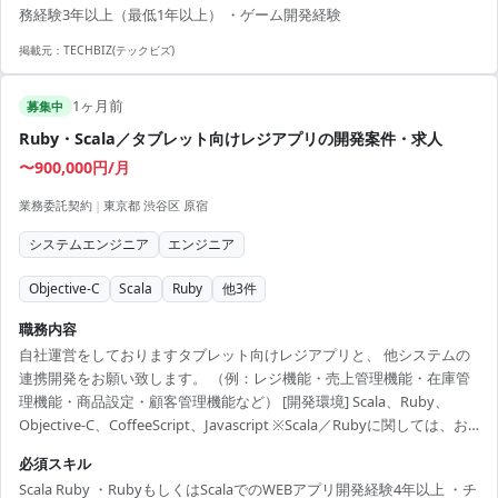
務経験3年以上（最低1年以上） ・ゲーム開発経験
年以上（最低1年以上） ・ゲーム開発経験 ...
掲載元：
TECHBIZ(テックビズ)
1ヶ月前
募集中
Ruby・Scala／タブレット向けレジアプリの開発案件・求人
〜900,000円/月
業務委託契約
|
東京都 渋谷区 原宿
システムエンジニア
エンジニア
Objective-C
Scala
Ruby
他
3
件
職務内容
自社運営をしておりますタブレット向けレジアプリと、 他システムの
連携開発をお願い致します。 （例：レジ機能・売上管理機能・在庫管
理機能・商品設定・顧客管理機能など） [開発環境] Scala、Ruby、
Objective-C、CoffeeScript、Javascript ※Scala／Rubyに関しては、お
得意な方で開発を進めて頂く想定です。
必須スキル
Scala Ruby ・RubyもしくはScalaでのWEBアプリ開発経験4年以上 ・チ