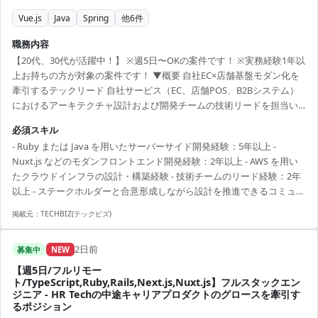
Vue.js
Java
Spring
他
6
件
職務内容
【20代、30代が活躍中！】 ※週5日〜OKの案件です！ ※実務経験1年以
上お持ちの方が対象の案件です！ ▼概要 自社EC×店舗基盤モダン化を
牽引するテックリード 自社サービス（EC、店舗POS、B2Bシステム）
におけるアーキテクチャ設計および開発チームの技術リードを担当い
ただきます。 - 事業戦略に沿った最適技術選定とシステム設計
必須スキル
（Rails/Java/Vue.js/Nuxt.js など） - 既存基幹システムのモダナイゼー
- Ruby または Java を用いたサーバーサイド開発経験：5年以上 -
ション推進（オンプレからクラウド、Java から Ruby への移行） - コー
Nuxt.js などのモダンフロントエンド開発経験：2年以上 - AWS を用い
ドレビューやペアプロを通じたエンジニア育成と開発プロセス改善 - ビ
たクラウドインフラの設計・構築経験 - 技術チームのリード経験：2年
ジネスサイドと協業し、抽象要件を技術仕様へ落とし込...
以上 - ステークホルダーと合意形成しながら設計を推進できるコミュニ
ケーション力
掲載元：
TECHBIZ(テックビズ)
2日前
募集中
NEW
【週5日/フルリモー
ト/TypeScript,Ruby,Rails,Next.js,Nuxt.js】フルスタックエン
ジニア - HR Techの中途キャリアプロダクトのグロースを牽引す
るポジション