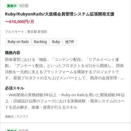
3日前
募集中
Ruby/RubyonRails/大規模会員管理システム拡張開発支援
〜610,000円/月
フルリモート
|
東京都 新宿区
Ruby on Rails
Backlog
Ruby
他
7
件
職務内容
団体運営における「物販」「コンテンツ配信」「リアルイベント連
動」「アンケート配信」といったプロダクトをゼロから開発し、 団体
活動を一元的に支えるプラットフォームを構築するプロジェクトで
す。 新規プロダクトの立ち上げメンバーとして、 既存の会員管理・決
済機能の拡張に伴う設計・開発業務をご担当いただきます。 【仕事内
必須スキル
容】 下記の業務を担っていただく想定です。 ・新規プロダクトにおけ
・Web開発の実務経験3年以上 ・Ruby on Railsを用いた開発経験3年以
る基盤プラットフォームの設計および開発 ・既存システム・コードの
上 ・詳細設計以降のフェーズにおける実務経験 ・既存システムのコー
解読、ならびに改修・改善対応 ・詳細設計以降の各開発工程の推進 ※
ドを読み解き、改修・改善が行えるスキル
詳細は面談時にお伝えします。 【開発環境】 言語/FW：Ruby on
Rails,JavaScript DB：MySQL ...
掲載元：
テクフリ