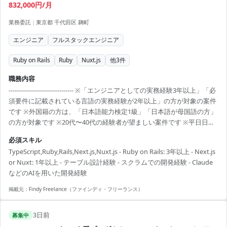
832,000円/月
業務委託
|
東京都 千代田区 麹町
エンジニア
フルスタックエンジニア
Ruby on Rails
Ruby
Nuxt.js
他
3
件
職務内容
-------------------------------- ※「エンジニアとしての実務経験3年以上」「必
須要件に記載されている言語の実務経験が2年以上」の方が対象の案件
です ※外国籍の方は、「日本語能力検定1級」「日本語が母国語の方」
の方が対象です ※20代〜40代の経験者が望ましい案件です ※平日日中
での稼働が前提となります。 ※すでにFindy Freelanceで担当がついて
必須スキル
いる方は、直接ご連絡いただいた方がスムーズです ----------------------------
TypeScript,Ruby,Rails,Next.js,Nuxt.js - Ruby on Rails: 3年以上 - Next.js
---- - フロントエンドおよびバックエンドの追加開発 - 要件の整理、およ
or Nuxt: 1年以上 - テーブル設計経験 - スクラムでの開発経験 - Claude
び仕様理解に基づいた実装 - 既存サービスの保守
などのAIを用いた開発経験
掲載元：
Findy Freelance（ファインディ・フリーランス）
3日前
募集中