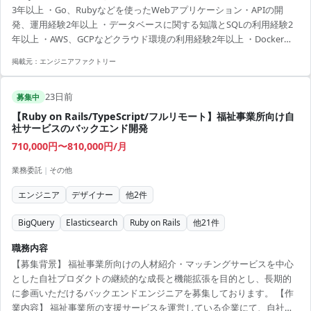
3年以上 ・Go、Rubyなどを使ったWebアプリケーション・APIの開
CodeBuild ・バージョン管理：Git、Git...
発、運用経験2年以上 ・データベースに関する知識とSQLの利用経験2
年以上 ・AWS、GCPなどクラウド環境の利用経験2年以上 ・Dockerな
どのコンテナ技術の基本的な知識と利用経験1年以上 ・週1日以上、八
掲載元：
エンジニアファクトリー
丁堀オフィスへの出社が可能な方
23日前
募集中
【Ruby on Rails/TypeScript/フルリモート】福祉事業所向け自
社サービスのバックエンド開発
710,000円〜810,000円/月
業務委託
|
その他
エンジニア
デザイナー
他
2
件
BigQuery
Elasticsearch
Ruby on Rails
他
21
件
職務内容
【募集背景】 福祉事業所向けの人材紹介・マッチングサービスを中心
とした自社プロダクトの継続的な成長と機能拡張を目的とし、長期的
に参画いただけるバックエンドエンジニアを募集しております。 【作
業内容】 福祉事業所の支援サービスを運営している企業にて、自社サ