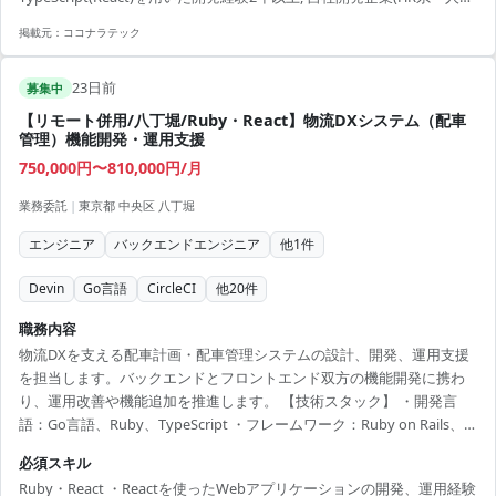
加し、自発的に技術提案や改善提案を行っていただける方が...
労務系)でのtoBtoC向けサービスの開発経験, 直近1年未満の案件が続い
掲載元：
ココナラテック
ていない方
23日前
募集中
【リモート併用/八丁堀/Ruby・React】物流DXシステム（配車
管理）機能開発・運用支援
750,000円〜810,000円/月
業務委託
|
東京都 中央区 八丁堀
エンジニア
バックエンドエンジニア
他
1
件
Devin
Go言語
CircleCI
他
20
件
職務内容
物流DXを支える配車計画・配車管理システムの設計、開発、運用支援
を担当します。バックエンドとフロントエンド双方の機能開発に携わ
り、運用改善や機能追加を推進します。 【技術スタック】 ・開発言
語：Go言語、Ruby、TypeScript ・フレームワーク：Ruby on Rails、
React、Next.js ・API：GraphQL、Protocol Buffers、Swagger ・イン
必須スキル
フラ：AWS（ECS、EC2、RDS/Aurora、DynamoDB、S3、SQS、
Ruby・React ・Reactを使ったWebアプリケーションの開発、運用経験
Lambda） ・コンテナ：Docker ・CI/CD：CircleCI、GitHub Actions、