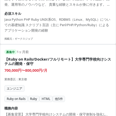
発、運用等のノウハウなど、 貴重な経験とスキルが身に付きます。 ス
キルや経験によっては、既存アプリの運用チームで、 新規イベントや
必須スキル
ゲームバランスの調整、機能追加・修正などもご対応頂く予定です。
Java Python PHP Ruby UNIX系OS、RDBMS（Linux、MySQL）につい
・企画・開発・運用業務 ・UI/UX設計・開発 ・機能・イベント投入後
ての基礎知識 スクリプト言語（主に Perl/PHP/Python/Ruby）による
の効果検証および改善 ・障害対応（検知～復旧、原因分析、再発防止
アプリケーション開発の経験
策実施） ・設計・コードレビュー [開発環境] OS：Linux、Windows、
iO...
掲載元：
ギークスジョブ
1ヶ月前
募集中
【Ruby on Rails/Docker/フルリモート】大学専門学校向けシス
テムの開発・保守
700,000円〜800,000円/月
業務委託
|
東京都
エンジニア
Ruby on Rails
Ruby
HTML
他
5
件
職務内容
【募集背景】 大学専門学校向けシステムの開発・保守体制を強化し、