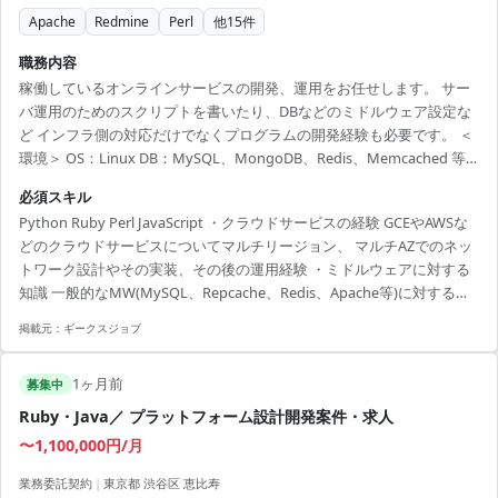
Apache
Redmine
Perl
他
15
件
職務内容
稼働しているオンラインサービスの開発、運用をお任せします。 サー
バ運用のためのスクリプトを書いたり、DBなどのミドルウェア設定な
ど インフラ側の対応だけでなくプログラムの開発経験も必要です。 ＜
環境＞ OS：Linux DB：MySQL、MongoDB、Redis、Memcached 等
MW：Apache、Tomcat、Nginx、LVS、BIND 等 言語：Ruby、
必須スキル
Python、Node.js 等 管理ツール：Redmine 監視ツール：Nagios、
Python Ruby Perl JavaScript ・クラウドサービスの経験 GCEやAWSな
Cacti、Munin 等 アプライアンス：バランサ(BIG-IP、Stingray)、スト
どのクラウドサービスについてマルチリージョン、 マルチAZでのネッ
レージ(SAN) 等 環境：AWS(EC2、S3等、および...
トワーク設計やその実装、その後の運用経験 ・ミドルウェアに対する
知識 一般的なMW(MySQL、Repcache、Redis、Apache等)に対する知
見 パフォーマンスチューニング経験 セキュリティリスクに対する対応
掲載元：
ギークスジョブ
経験 ・スクリプト系言語の経験 ruby、python、perl等の開発経験
1ヶ月前
募集中
Ruby・Java／ プラットフォーム設計開発案件・求人
〜1,100,000円/月
業務委託契約
|
東京都 渋谷区 恵比寿