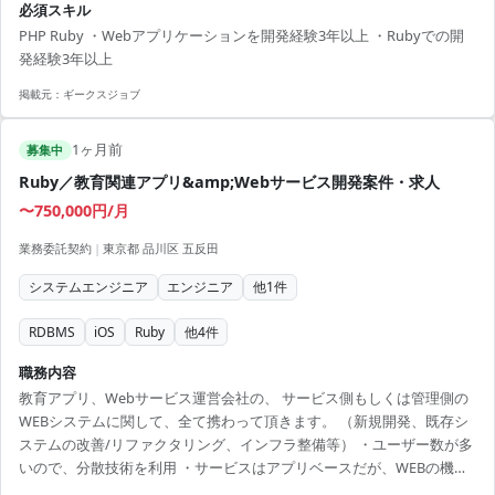
必須スキル
PHP Ruby ・Webアプリケーションを開発経験3年以上 ・Rubyでの開
発経験3年以上
掲載元：
ギークスジョブ
1ヶ月前
募集中
Ruby／教育関連アプリ&amp;Webサービス開発案件・求人
〜750,000円/月
業務委託契約
|
東京都 品川区 五反田
システムエンジニア
エンジニア
他
1
件
RDBMS
iOS
Ruby
他
4
件
職務内容
教育アプリ、Webサービス運営会社の、 サービス側もしくは管理側の
WEBシステムに関して、全て携わって頂きます。 （新規開発、既存シ
ステムの改善/リファクタリング、インフラ整備等） ・ユーザー数が多
いので、分散技術を利用 ・サービスはアプリベースだが、WEBの機能
も多彩 ・言語はRuby。RSpec, Rails等を使用 ・インフラは AWS、さく