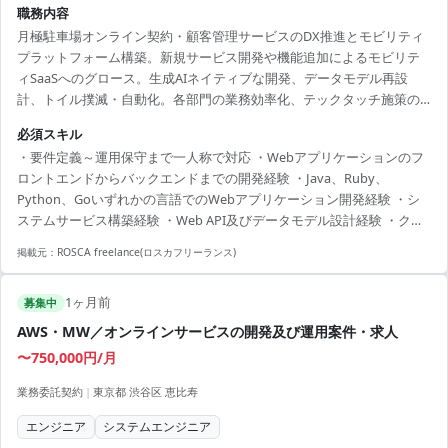
職務内容
月極駐車場オンライン契約・顧客管理サービスのDX推進とモビリティ
プラットフォーム構築。新規サービス開発や機能追加によるモビリテ
ィSaaSへのグロース。生成AIネイティブな開発、データモデル再設
計、トイル撲滅・自動化。各部門の業務効率化、テックタッチ施策の
組み込み。サービス仕様設計、コーディング、テスト、他部署連携、
必須スキル
障害監視・調査。
・要件定義～運用保守まで一人称で対応 ・Webアプリケーションのフ
ロントエンドからバックエンドまでの開発経験 ・Java、Ruby、
Python、Goいずれかの言語でのWebアプリケーション開発経験 ・シ
ステムサービス構築経験 ・Web API及びデータモデル設計経験 ・クラ
ウドインフラ開発経験 ・Docker利用経験
掲載元：
ROSCA freelance(ロスカフリーランス)
1ヶ月前
募集中
AWS・MW／オンラインサービスの開発及び運用案件・求人
〜750,000円/月
業務委託契約
|
東京都 渋谷区 恵比寿
エンジニア
システムエンジニア