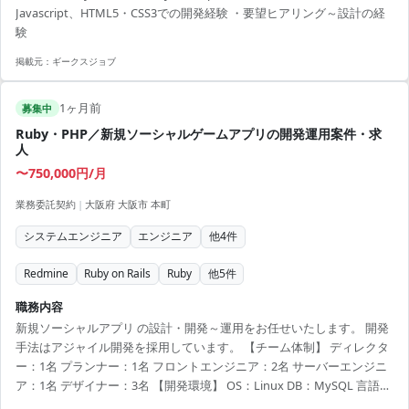
Javascript、HTML5・CSS3での開発経験 ・要望ヒアリング～設計の経
験
掲載元：
ギークスジョブ
1ヶ月前
募集中
Ruby・PHP／新規ソーシャルゲームアプリの開発運用案件・求
人
〜750,000円/月
業務委託契約
|
大阪府 大阪市 本町
システムエンジニア
エンジニア
他
4
件
Redmine
Ruby on Rails
Ruby
他
5
件
職務内容
新規ソーシャルアプリ の設計・開発～運用をお任せいたします。 開発
手法はアジャイル開発を採用しています。 【チーム体制】 ディレクタ
ー：1名 プランナー：1名 フロントエンジニア：2名 サーバーエンジニ
ア：1名 デザイナー：3名 【開発環境】 OS：Linux DB：MySQL 言語：
Ruby、Ruby on Rails、PHP その他：Git、Redmine、Amazon EC2