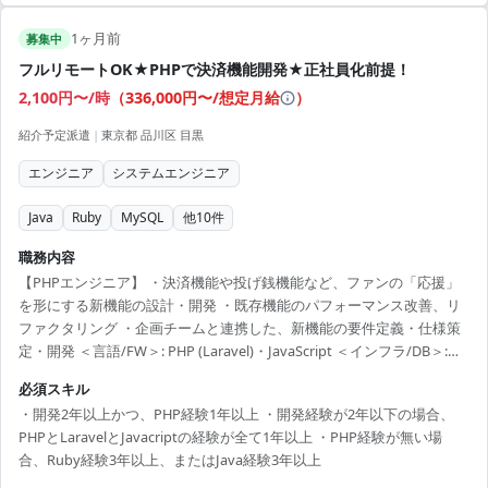
1ヶ月前
募集中
フルリモートOK★PHPで決済機能開発★正社員化前提！
2,100円〜/時
（
336,000円〜/想定月給
）
紹介予定派遣
|
東京都 品川区 目黒
エンジニア
システムエンジニア
Java
Ruby
MySQL
他
10
件
職務内容
【PHPエンジニア】 ・決済機能や投げ銭機能など、ファンの「応援」
を形にする新機能の設計・開発 ・既存機能のパフォーマンス改善、リ
ファクタリング ・企画チームと連携した、新機能の要件定義・仕様策
定・開発 ＜言語/FW＞: PHP (Laravel)・JavaScript ＜インフラ/DB＞:
AWS (EC2・Aurora MySQL・Redis・Lambda) ＜ツール＞: Docker・
必須スキル
Git・JIRA・Slack 《開発・作業環境》 ・MacBook Pro、大型モニター
・開発2年以上かつ、PHP経験1年以上 ・開発経験が2年以下の場合、
を支給 ・スクラム開発 【担当製品】 PHPエンジニア
PHPとLaravelとJavacriptの経験が全て1年以上 ・PHP経験が無い場
合、Ruby経験3年以上、またはJava経験3年以上