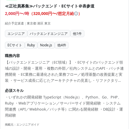
≪正社員募集≫バックエンド・ECサイト＠表参道
2,000円〜/時
（
320,000円〜/想定月給
）
紹介予定派遣
|
東京都 港区 東京
エンジニア
バックエンドエンジニア
他
1
件
ECサイト
Ruby
Node.js
他
4
件
職務内容
【バックエンドエンジニア（EC領域）】 ・ECサイトのバックエンド領
域の設計・開発・運用 ・複数の外部／社内システムとのAPI・バッチ連
携開発 ・EC業務に最適化された業務フロー／処理基盤の改善提案と実
装 ・サービス成長に応じたアーキテクチャの見直し・リファクタリン
グ ・各部署と連携した課題発見と要件整理 【担当製品】 バックエンド
必須スキル
エンジニア（EC領域）
・いずれかの開発経験 TypeScript（Node.js）、Python、Go、PHP、
Ruby ・Webアプリケーション／サーバーサイド開発経験 ・システム
間連携（API／Webhook／バッチ等）に関わる開発経験 ・DB設計・運
用経験
掲載元：
エンジニアガイド