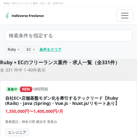
Ruby × ECのフリーランス案件・求人一覧（全331件）
検索条件を指定する
Ruby
EC
条件をクリア
Ruby × ECのフリーランス案件・求人一覧（全331件）
全 331 件中 1-40件表示
18時間前
募集中
NEW
自社EC×店舗基盤モダン化を牽引するテックリード【Ruby
(Rails)・Java (Spring)・Vue.js・Nuxt.js/リモートあり】
1,350,000円〜1,400,000円/月
業務委託
|
神奈川県 横浜市 青葉台
エンジニア