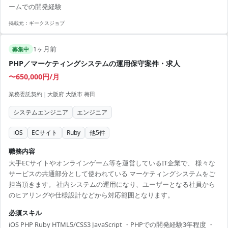
ームでの開発経験
掲載元：
ギークスジョブ
1ヶ月前
募集中
PHP／マーケティングシステムの運用保守案件・求人
〜650,000円/月
業務委託契約
|
大阪府 大阪市 梅田
システムエンジニア
エンジニア
iOS
ECサイト
Ruby
他
5
件
職務内容
大手ECサイトやオンラインゲーム等を運営しているIT企業で、 様々な
サービスの共通部分として使われている マーケティングシステムをご
担当頂きます。 社内システムの運用になり、ユーザーとなる社員から
のヒアリングや仕様設計などから対応範囲となります。
必須スキル
iOS PHP Ruby HTML5/CSS3 JavaScript ・PHPでの開発経験3年程度 ・