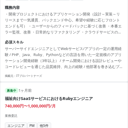
職務内容
・開発プロジェクトにおけるアプリケーション開発（設計～実装～リ
リースまで一気通貫、バックエンド中心。希望や経験に応じフロント
エンドも可） ・ユーザーからのフィードバックに基づく改善 ・本番エ
ラー監視、改善 ・日常的なリファクタリング ・クラウドサービスの活
用やコンテナ化など技術ドリブンな開発環境の改善 【体制(人数/構
必須スキル
成)】 ・配属チーム：3名
サーバーサイドエンジニアとしてWebサービス/アプリの一定の運用経
験 / PHP、Java、Ruby、Pythonなどの言語を用いた一定規模のアプリ
ケーション開発経験（3年以上） / チーム開発における設計レビューや
コードレビューを通じた品質維持、向上の経験 / 他部署を巻き込むプロ
ジェクトへの意欲、積極的なコミュニケーション力
掲載元：
ITプロパートナーズ
1ヶ月前
募集中
福祉向けSaaSサービスにおけるRubyエンジニア
740,000円〜1,000,000円/月
業務委託
エンジニア
PM
他
5
件