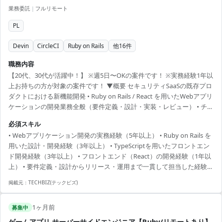
業務委託
|
フルリモート
PL
Devin
CircleCI
Ruby on Rails
他
16
件
職務内容
【20代、30代が活躍中！】 ※週5日〜OKの案件です！ ※実務経験1年以
上お持ちの方が対象の案件です！ ▼概要 セキュリティSaaSの既存プロ
ダクトにおける新機能開発 • Ruby on Rails / React を用いたWebアプリ
ケーションの開発業務全般（要件定義・設計・実装・レビュー） • チー
ムの開発プロセス（設計議論、振り返り等）への参加 • 不具合の調査・
必須スキル
修正、作業依頼等の運用系タスクへの対応 （開発環境） 言語：Ruby,
• Webアプリケーション開発の実務経験（5年以上） • Ruby on Rails を
JavaScript, TypeScript FW：Ruby on Rails, React サーバ構成：AWS
用いた設計・開発経験（3年以上） • TypeScriptを用いたフロントエン
(Amazon ECS Fargate), Terraform ミド...
ド開発経験（3年以上） • フロントエンド（React）の開発経験（1年以
上） • 要件定義・設計からリリース・運用まで一貫して担当した経験
・自社プロダクト開発経験
掲載元：
TECHBIZ(テックビズ)
1ヶ月前
募集中
ゲームアプリ サーバーサイドエンジニア【Ruby/リモートあり】