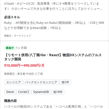
のSaaS - ホビーのC2C - 新規事業（年に3~4事業をリリースしていま
す） 小さいチームで大きな仕事を行うことに注力しておりイシューを
アサインさせて頂きお願いするところから始まり、希望されればPM,
必須スキル
PdMとのシステム開発方針に関する議論・連携からフルサイクルでお
Ruby ・API開発を含むRuby on Railsの開発経験：3年以上 ・CSRとSRR
渡しをしたいと思っています。 スクラム開発など生産性が最大化する
など十分理解できるReact経験：1年以上
仕組みは積極的に取り入れています。 【業務内容】 - web/appの設
計、開発、テスト - PM, PdMとのシステム開...
掲載元：
ギークスジョブ
1ヶ月前
募集中
【リモート併用/八丁堀/Go・React】物流DXシステムのフルス
タック開発
910,000円〜990,000円/月
業務委託
|
東京都 中央区 八丁堀
エンジニア
バックエンドエンジニア
他
1
件
Devin
CircleCI
DynamoDB
他
19
件
職務内容
ハコベルの物流DXシステムである「ハコベル配車計画」と「ハコベル