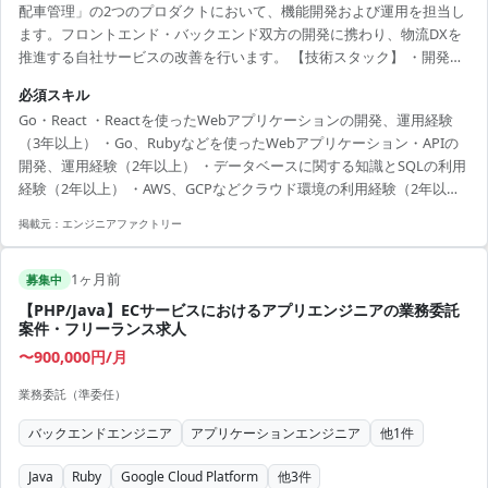
配車管理」の2つのプロダクトにおいて、機能開発および運用を担当し
ます。フロントエンド・バックエンド双方の開発に携わり、物流DXを
推進する自社サービスの改善を行います。 【技術スタック】 ・開発言
語：Go、Ruby、TypeScript ・フレームワーク：React、Next.js、Ruby
必須スキル
on Rails ・API：GraphQL、Protocol Buffers、Swagger ・インフラ：
Go・React ・Reactを使ったWebアプリケーションの開発、運用経験
AWS（ECS、EC2、RDS/Aurora、DynamoDB、S3、SQS、Lambda）
（3年以上） ・Go、Rubyなどを使ったWebアプリケーション・APIの
・コンテナ：Docker ・データベース：Aurora、DynamoDB ・...
開発、運用経験（2年以上） ・データベースに関する知識とSQLの利用
経験（2年以上） ・AWS、GCPなどクラウド環境の利用経験（2年以
上） ・Dockerなどのコンテナ技術の基本的な知識と利用経験（1年以
掲載元：
エンジニアファクトリー
上） ・週1日以上、八丁堀オフィスへの出社が可能な方
1ヶ月前
募集中
【PHP/Java】ECサービスにおけるアプリエンジニアの業務委託
案件・フリーランス求人
〜900,000円/月
業務委託（準委任）
バックエンドエンジニア
アプリケーションエンジニア
他
1
件
Java
Ruby
Google Cloud Platform
他
3
件