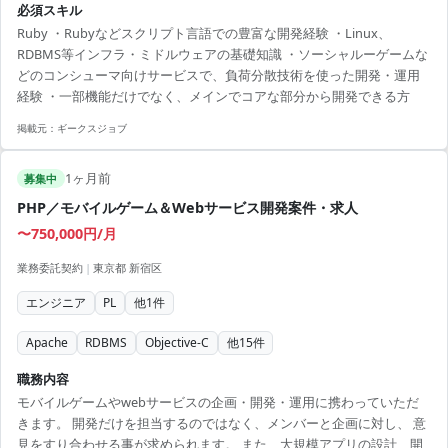
必須スキル
らのクラウドを使用
Ruby ・Rubyなどスクリプト言語での豊富な開発経験 ・Linux、
RDBMS等インフラ・ミドルウェアの基礎知識 ・ソーシャルーゲームな
どのコンシューマ向けサービスで、負荷分散技術を使った開発・運用
経験 ・一部機能だけでなく、メインでコアな部分から開発できる方
掲載元：
ギークスジョブ
1ヶ月前
募集中
PHP／モバイルゲーム＆Webサービス開発案件・求人
〜750,000円/月
業務委託契約
|
東京都 新宿区
エンジニア
PL
他
1
件
Apache
RDBMS
Objective-C
他
15
件
職務内容
モバイルゲームやwebサービスの企画・開発・運用に携わっていただ
きます。 開発だけを担当するのではなく、メンバーと企画に対し、 意
見をすり合わせる事が求められます。 また、大規模アプリの設計、開