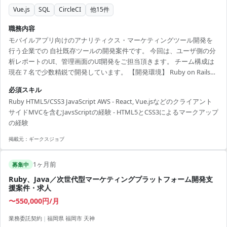
Vue.js
SQL
CircleCI
他
15
件
職務内容
モバイルアプリ向けのアナリティクス・マーケティングツール開発を
行う企業での 自社既存ツールの開発案件です。 今回は、ユーザ側の分
析レポートのUI、管理画面のUI開発をご担当頂きます。 チーム構成は
現在７名で少数精鋭で開発しています。 【開発環境】 Ruby on Rails、
Node.js、Vue.js、AWS コード管理：GitHub データストア：AWS
必須スキル
Aurora、BigQuery、Amazon S3 構成管理ツール：Chef（CircleCI）
Ruby HTML5/CSS3 JavaScript AWS - React, Vue.jsなどのクライアント
サイドMVCを含むJavsScriptの経験 - HTML5とCSS3によるマークアップ
の経験
掲載元：
ギークスジョブ
1ヶ月前
募集中
Ruby、Java／次世代型マーケティングプラットフォーム開発支
援案件・求人
〜550,000円/月
業務委託契約
|
福岡県 福岡市 天神