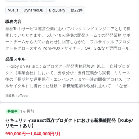
Vue.js
DynamoDB
BigQuery
他
22
件
職務内容
福祉Techサービス運営企業においてバックエンドエンジニアとして稼
働していただきます。 5人〜10人規模の開発チームでの開発業務 サポ
ートチームからの問い合わせに回答しながら、フルサイクルでプロダ
クトをグロースする PdmやUXデザイナー、QA、SREなど専門ロールの
メンバーとチームで企画/設計/開発/リリース/運用までを一気通貫して
必須スキル
実施 福祉のドメイン知識について研修・勉強会を実施 プロダクトの保
・Ruby on Railsによるプロダクト開発実務経験3年以上 ・自社プロダ
守性を高める取り組みを継続的に実施 企画ごとのPDCA型検証およびデ
クト（事業会社）において、要求分析・要件定義から実装、リリース
ータ分析 求める人物像： ・単に仕様書通りに動くのではなく、「プロ
後の「長期的な運用保守・エンハンス」まで一連の開発プロセス（フ
ダクトや事業をこうしていきたい」という追加機能の提案などを自発
ルサイクル）に携わった経験 ・新機能追加や改修において、「なぜそ
的に行える方。 ・チームの仲間をリ...
の技術・設計にするのか」を論理的に判断し、上長への上申やチーム
掲載元：
offeeer
への落とし込みを主導した経験（テックリード、シニア、PM等の経
験） ・新卒や若手エンジニアが多い開発チームにおいて、技術面・プ
1ヶ月前
ロセス面でチーム組織自体の改善や牽引（リード）に携わった経験 ・5
募集中
人〜10人規模の開発チームでの開発業務経験（※今回は見極めが非常
セキュリティSaaSの既存プロダクトにおける新機能開発【Ruby/
に厳しいため、「数ヶ月単位の短期案件メインの方」は...
リモートあり】
990,000円〜1,040,000円/月