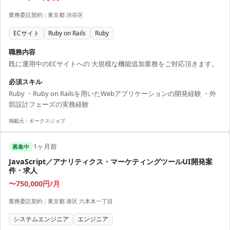
業務委託契約
|
東京都 渋谷区
ECサイト
Ruby on Rails
Ruby
職務内容
既に運用中のECサイトへの 大規模な機能追加業務をご対応頂きます。
必須スキル
Ruby ・Ruby on Railsを用いたWebアプリケーションの開発経験 ・外
部設計フェーズの実務経験
掲載元：
ギークスジョブ
1ヶ月前
募集中
JavaScript／アナリティクス・マーケティングツールUI開発案
件・求人
〜750,000円/月
業務委託契約
|
東京都 港区 六本木一丁目
システムエンジニア
エンジニア