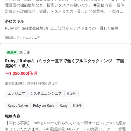
理画面の機能追加など、幅広いタスクを担います。 ■業務内容 ・要件
定義から詳細設計、実装、テストまでの一貫した開発業務。 ・既存シ
ステムにおける機能改善およびAPI改修の実施。 ・エラー調査やバグ改
必須スキル
修、Rspecを用いたテストコードの記述。 ■開発環境 Ruby on Rails,
Ruby on Rails開発経験3年以上 設計からテストまでの一貫した経験
Vue.js, React, MySQL, PostgreSQL, AWS, Docker
掲載元：
アットエンジニア
26日前
募集中
Ruby／Rubyのコミッター直下で働くフルスタックエンジニア開
発案件・求人
〜1,050,000円/月
業務委託契約
|
東京都 渋谷区 恵比寿
エンジニア
システムエンジニア
他
2
件
React Native
Ruby on Rails
Ruby
他
3
件
職務内容
【関わる事業】 RailsとReactで作られている一部サービスについて紹介
させていただきます。 - AI電話架電SaaS - アートの売買EC、アート管理