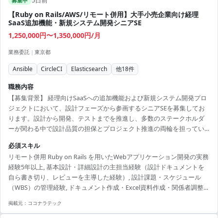
5日前
募集中
【Ruby on Rails/AWS/リモート併用】大手小売企業向け経理
SaaS追加機能・新規システム開発シニアSE
1,250,000円〜1,350,000円/月
業務委託
|
東京都
Ansible
CircleCI
Elasticsearch
他
18
件
職務内容
【募集背景】 経理向けSaaSへの追加機能および新規システム開発プロ
ジェクトにおいて、設計フェーズから参画するシニアSEを募集してお
ります。設計から開発、テストまでを推進し、多数のステークホルダ
ーが関わる中で設計品質の担保とプロジェクト推進の両輪を担ってい
ただきます。 【作業内容】 設計課題ドキュメントの作成・管理（課題
必須スキル
の整理・起票、関係者との解消推進）を主担当として実施いただきま
リモート併用 Ruby on Rails を用いたWebアプリケーション開発の実務
す。設計からテストにかけてのWBS策定および進捗管理を行っていた
経験5年以上, 基本設計・詳細設計の主担当経験（設計ドキュメントを
だきます。Ruby on Railsを用いた汎用的で保守性の高い設計・実装
自ら書き切り、レビューを主導した経験）, 設計課題・スケジュール
や、必要に応じた技術検証・PoCを実施していただきます。プロダクト
（WBS）の管理経験, ドキュメント作成・Excel資料作成・関係者調整と
チームや関係各社との仕様・スケジュール調整を...
いった非実装業務を厭わないこと, 多数のステークホルダーを巻き込
掲載元：
ココナラテック
み、円滑に調整・進行できるコミュニケーション能力, AWS（クラウド
環境）の知識・経験, 生成AIを活用した開発・PoCの経験