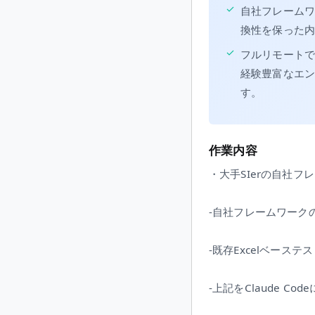
✓
自社フレームワ
換性を保った
✓
フルリモートで
経験豊富なエ
す。
作業内容
・大手SIerの自社
-自社フレームワークの
-既存Excelベース
-上記をClaude C