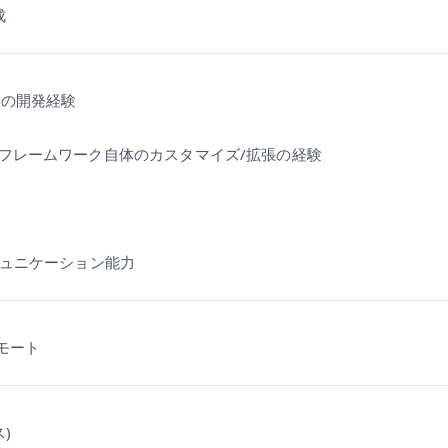
成
での開発経験
arch等フレームワーク自体のカスタマイズ/拡張の経験
ミュニケーション能力
リモート
)