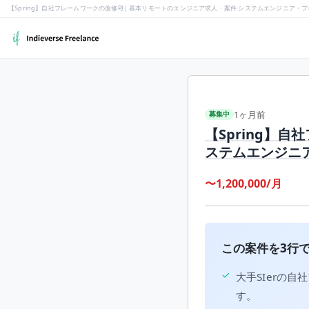
【Spring】自社フレームワークの改修PJ｜基本リモートのエンジニア求人・案件 システムエンジニア・
1ヶ月前
募集中
【Spring】
ステムエンジニ
〜1,200,000/月
この案件を3行
✓
大手SIerの
す。