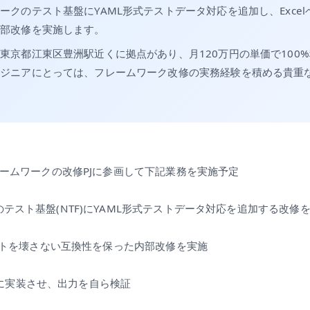
ークのテスト基盤にYAML形式テストデータ対応を追加し、Exce
内部改修を実施します。
東京都江東区豊洲駅近くに拠点があり、月120万円の単価で100
ンジニアにとっては、フレームワーク改修の実務経験を積める貴重
フレームワークの改修PJに参画して下記業務を実施予定
テスト基盤(NTF)にYAML形式テストデータ対応を追加する改修
テストを壊さない互換性を保った内部改修を実施
odeに実装させ、出力を自ら検証