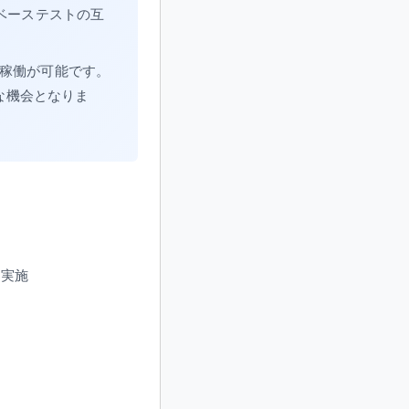
lベーステストの互
%稼働が可能です。
な機会となりま
を実施