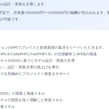
デル設計・実装を主導します。
予定で、月単価1000000円〜1020000円の報酬が支払われます
務が可能です。
ションのAPIリプレイスと技術負債の返済をリードいただきます。
5.6/CakePHP2,FuelPHP1.8）の仕様解析とAPI化の推進
チャやDDDに基づくモデル設計・実装の主導
担い、設計・実装水準の底上げを牽引
ンスを見極めたプロジェクト推進をサポート
DDD）の実践と推進スキル
クチャの思想を深く理解した実装スキル
推進スキル