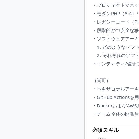
・プロジェクトマネ
・モダンPHP（8.4）
・レガシーコード（PHP5.
・段階的かつ安全な
・ソフトウェアアー
1. どのようなソフ
2. それぞれのソフ
・エンティティ/値オ
（尚可）
・ヘキサゴナルアー
・GitHub Acti
・DockerおよびA
・チーム全体の開発
必須スキル