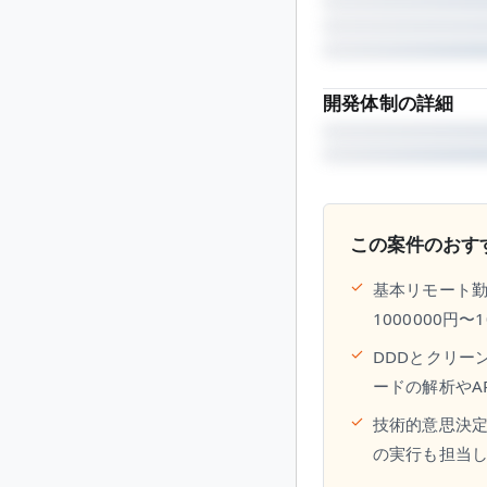
開発体制の詳細
この案件のおす
✓
基本リモート
1000000円
✓
DDDとクリー
ードの解析やA
✓
技術的意思決
の実行も担当