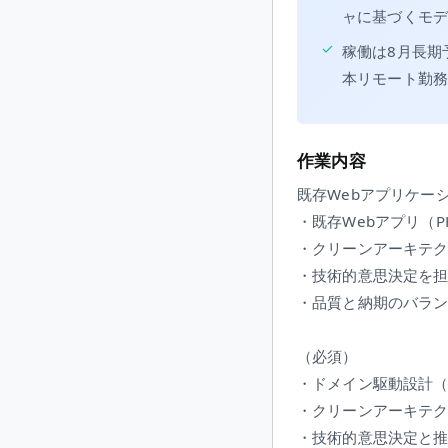
ャに基づくモ
✓
稼働は8月長期
本リモート勤
作業内容
既存Webアプリケー
・既存Webアプリ（PHP
・クリーンアーキテク
・技術的意思決定を
・品質と納期のバラ
（必須）
・ドメイン駆動設計（
・クリーンアーキテ
・技術的意思決定と