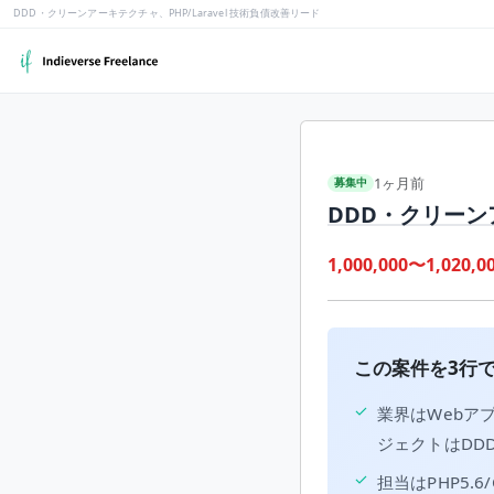
DDD・クリーンアーキテクチャ、PHP/Laravel 技術負債改善リード
1ヶ月前
募集中
DDD・クリーンア
1,000,000〜1,020,0
この案件を3行
✓
業界はWebア
ジェクトはDD
✓
担当はPHP5.6