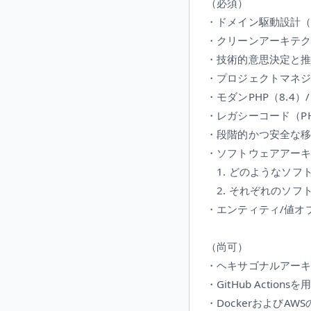
（必須）
・ドメイン駆動設計（
・クリーンアーキテ
・技術的意思決定と
・プロジェクトマネ
・モダンPHP（8.4）
・レガシーコード（PHP5.
・段階的かつ安全な
・ソフトウェアアー
1. どのようなソフ
2. それぞれのソフ
・エンティティ/値オ
（尚可）
・ヘキサゴナルアー
・GitHub Acti
・DockerおよびA