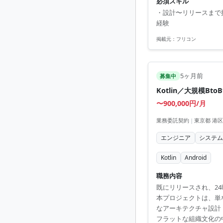
必須スキル
・設計〜リリースまで携わ
経験
掲載元：
フリコン
5ヶ月前
募集中
Kotlin／大規模Bt
〜900,000円/月
業務委託契約
|
東京都 港区
エンジニア
システ
Kotlin
Android
職務内容
既にリリースされ、24
本プロジェクトは、単な
なアーキテクチャ設計（C
フラットな組織文化の