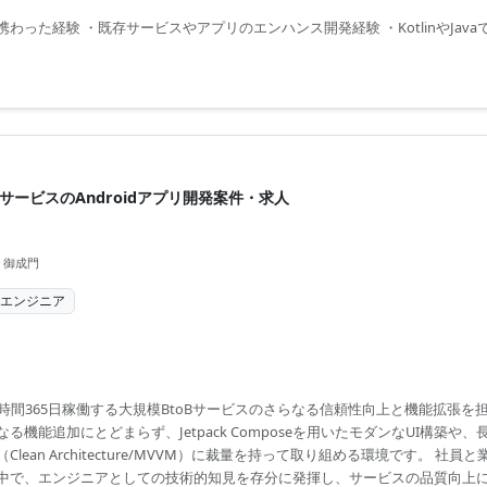
った経験 ・既存サービスやアプリのエンハンス開発経験 ・KotlinやJavaでの
oBサービスのAndroidアプリ開発案件・求人
 御成門
ムエンジニア
時間365日稼働する大規模BtoBサービスのさらなる信頼性向上と機能拡張を
る機能追加にとどまらず、Jetpack Composeを用いたモダンなUI構築や
lean Architecture/MVVM）に裁量を持って取り組める環境です。 社
中で、エンジニアとしての技術的知見を存分に発揮し、サービスの品質向上