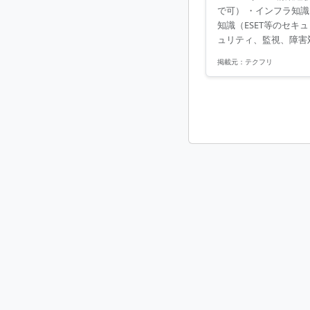
で可） ・インフラ知識
知識（ESET等のセ
ュリティ、監視、障害
・能動的に行動できる
掲載元：
テクフリ