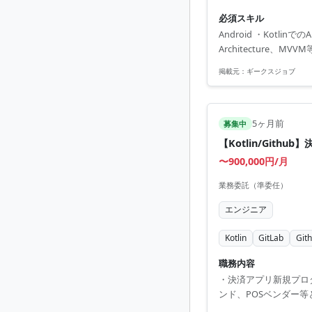
える点が大きな魅力です
必須スキル
設計、実装 ・J...
Android ・Kotl
Architecture、M
掲載元：
ギークスジョブ
5ヶ月前
募集中
【Kotlin/Git
〜900,000円/月
業務委託（準委任）
エンジニア
Kotlin
GitLab
Git
職務内容
・決済アプリ新規プロダ
ンド、POSベンダー