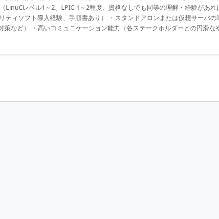
（LinuCレベル1～2、LPIC-1～2程度、資格なしでも同等の理解・経験があ
キュリティソフト導入経験、手順書あり） ・スタンドアロンまたは仮想サーバ
対策など） ・高いコミュニケーション能力（各ステークホルダーとの円滑な
方（指示待ちではなく、自発的に動ける方）