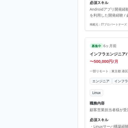
必須スキル
Androidアプリ開発経験
を利用した開発経験 /
掲載元：
ITプロパートナーズ
6ヶ月前
募集中
インフラエンジニア/
〜500,000円/月
一部リモート
|
東京都 港区
エンジニア
インフ
Linux
職務内容
顧客営業担当者様が受
必須スキル
・Linuxサーバ構築