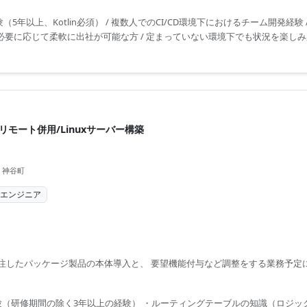
（5年以上、Kotlin必須） / 複数人でのCI/CD環境下におけるチーム開発経験 / G
 必要に応じて柔軟に出社が可能な方 / 定まっていない環境下でも状況を楽し
リモート併用/Linuxサーバー構築
 神谷町
ラエンジニア
注したパッケージ製品の本体導入と、 要望機能付与など調整をする業務予定
経験（研修期間の除く3年以上の経験） ・ルーティングテーブルの知識（ロジ