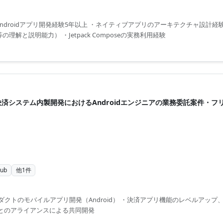
。 下記業務をご担当頂く想定です。 ・大規模BtoBサービスのAndroidア
inでのAndroidアプリ開発経験5年以上 ・ネイティブアプリのアーキテクチャ設計経験（
VVM等の理解と説明能力） ・Jetpack Composeの実務利用経験
hub】決済システム内製開発におけるAndroidエンジニアの業務委託案件・
hub
他
1
件
クトのモバイルアプリ開発（Android） ・決済アプリ機能のレベルアップ
等とのアライアンスによる共同開発