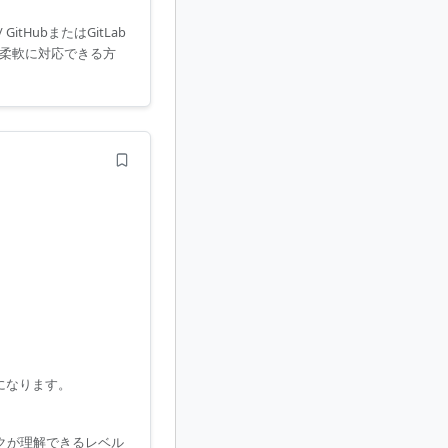
itHubまたはGitLab
み柔軟に対応できる方
になります。
ックが理解できるレベル