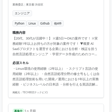
業務委託
|
東京都 渋谷区
エンジニア
Python
Linux
Github
他
4
件
職務内容
【20代、30代が活躍中！】 ※週5日〜OKの案件です！ ※実
務経験1年以上お持ちの方が対象の案件です！ ▼概要 AI
SaaSプロダクトを運営する企業における分析・検証を担う
自然言語処理エンジニア ・学習データ作成のためのコーパ
ス収集および整備 ・機械学習モデルの学習および評価（学
必須スキル
習結果の誤り分析を含む） ・前処理／後処理を含めた、学
・Linux環境の使用経験（2年以上） ・スクリプト言語の使
習結果を改善する技術の検証および実装 ・機械学習を効果
用経験（2年以上） ・自然言語処理分野の修士号もしくは自
的に活用するための周辺技術開発 ※分野は問わず研究開発
然言語処理技術を用いた開発／運用における1年以上の実務
の実績が評価ポイントになりやすい案件です。 ◆主な開発
経験 ・ビジネスレベルの日本語 ・分析を行える英語読解力
環境・ツール 言語：C++、Python ツール：Linux、
（TOEIC700点程度目安）
GitHub、Confluence インフラ環境：AWS、Doc...
掲載元：
TECHBIZ(テックビズ)
1ヶ月前
募集中