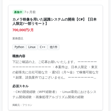
コンパイルおよびメモリ制約下での開発経験 ・
HTTP/REST/Digest認証の理解 ・GoogleTest / GoogleMock
による単体テスト経験 ・Gitを用いたチーム開発経験（PRレ
7ヶ月前
募集中
ビュー含む） ・英語技術文書の...
カメラ映像を用いた認識システムの開発【C#】【日本
人限定/一部リモート】
700,000円/月
業務委託
Python
Linux
C++
他
1
件
職務内容
下記ご確認の上、ご応募お願いいたします。 ーーーーーー
ーーーーーーーーーーーー ・本案件は、日本人限定 ・東京
の顧客先に出社可能な方 ・週5日（月〜金）で稼働可能な方
＊副業、請負案件ではございません。 ーーーーーーーーー
ーーーーーーーーー ・ボリュメトリックビデオ技術のモッ
必須スキル
クからの開発（要件定義）できる方を想定しております。
・C#の開発経験（WPF経験者） ・Linux環境におけるシス
・担当領域は画像（動画）前処理の部の実装 週5日、リモー
テム開発経験 ・画像処理アルゴリズム開発の経験
ト
掲載元：
フリコン