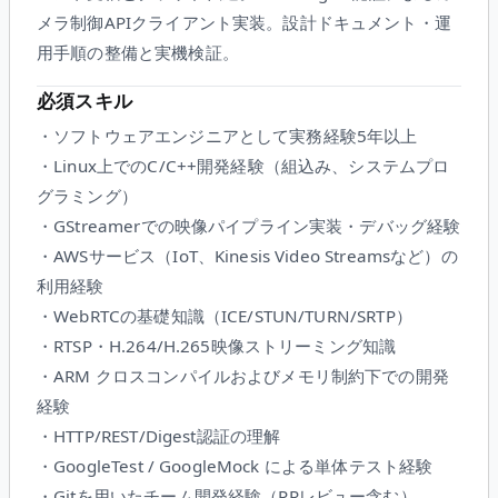
メラ制御APIクライアント実装。設計ドキュメント・運
用手順の整備と実機検証。
必須スキル
・ソフトウェアエンジニアとして実務経験5年以上
・Linux上でのC/C++開発経験（組込み、システムプロ
グラミング）
・GStreamerでの映像パイプライン実装・デバッグ経験
・AWSサービス（IoT、Kinesis Video Streamsなど）の
利用経験
・WebRTCの基礎知識（ICE/STUN/TURN/SRTP）
・RTSP・H.264/H.265映像ストリーミング知識
・ARM クロスコンパイルおよびメモリ制約下での開発
経験
・HTTP/REST/Digest認証の理解
・GoogleTest / GoogleMock による単体テスト経験
・Gitを用いたチーム開発経験（PRレビュー含む）