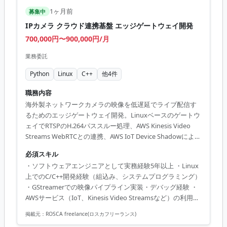
による単体テスト経験 ・Gitを用いたチーム開発経験（PRレ
1ヶ月前
募集中
ビュー含む） ・英語技術文書の...
IPカメラ クラウド連携基盤 エッジゲートウェイ開発
700,000円〜900,000円/月
業務委託
Python
Linux
C++
他
4
件
職務内容
海外製ネットワークカメラの映像を低遅延でライブ配信す
るためのエッジゲートウェイ開発。Linuxベースのゲートウ
ェイでRTSPのH.264パススルー処理、AWS Kinesis Video
Streams WebRTCとの連携、AWS IoT Device Shadowによる
設定配信と稼働監視、カメラのAI検知イベント受信とクラ
必須スキル
ウド転送、HTTP Digest認証によるカメラ制御APIクライア
・ソフトウェアエンジニアとして実務経験5年以上 ・Linux
ント実装、設計ドキュメント・運用手順の整備と実機検
上でのC/C++開発経験（組込み、システムプログラミング）
証。
・GStreamerでの映像パイプライン実装・デバッグ経験 ・
AWSサービス（IoT、Kinesis Video Streamsなど）の利用経
験 ・WebRTCの基礎知識（ICE/STUN/TURN/SRTP） ・
掲載元：
ROSCA freelance(ロスカフリーランス)
RTSP・H.264/H.265映像ストリーミング知識 ・ARM クロス