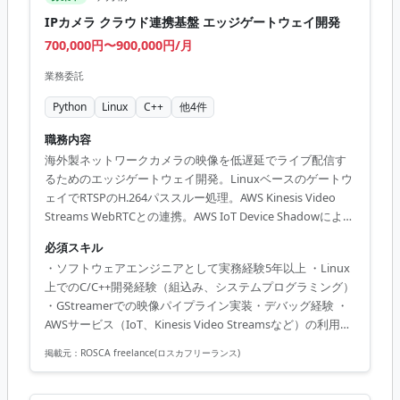
IPカメラ クラウド連携基盤 エッジゲートウェイ開発
700,000円〜900,000円/月
業務委託
Python
Linux
C++
他
4
件
職務内容
海外製ネットワークカメラの映像を低遅延でライブ配信す
るためのエッジゲートウェイ開発。Linuxベースのゲートウ
ェイでRTSPのH.264パススルー処理。AWS Kinesis Video
Streams WebRTCとの連携。AWS IoT Device Shadowによる
設定配信と稼働監視。カメラのAI検知イベント受信とクラ
必須スキル
ウド転送。HTTP Digest認証によるカメラ制御APIクライア
・ソフトウェアエンジニアとして実務経験5年以上 ・Linux
ント実装。設計ドキュメント・運用手順の整備と実機検
上でのC/C++開発経験（組込み、システムプログラミング）
証。
・GStreamerでの映像パイプライン実装・デバッグ経験 ・
AWSサービス（IoT、Kinesis Video Streamsなど）の利用経
験 ・WebRTCの基礎知識（ICE/STUN/TURN/SRTP） ・
掲載元：
ROSCA freelance(ロスカフリーランス)
RTSP・H.264/H.265映像ストリーミング知識 ・ARM クロス
コンパイルおよびメモリ制約下での開発経験 ・
HTTP/REST/Digest認証の理解 ・GoogleTest / GoogleMock