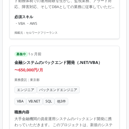
ト勤務体制での運用経験を生かし、監視業務、アラート対
応、障害対応、そしてDBAとしての業務に従事していただ
きます。 具体的な業務内容には監視とアラート一次対応、
必須スキル
障害の一次切り分け、定常作業やバッチ処理の実施があり
・VBA ・AWS
ます。また、手順書の作成、レビュー、改善提案を行い、
ドキュメント管理や業務の標準化を図ります。適正によ
掲載元：
セルワークフリーランス
り、データベース領域での業務へシフトする機会もありま
す。ITに関する幅広い知識を生かしながら、OracleやSQL
Serverを中心としたデータベース運用に携わることができ
1ヶ月前
募集中
ます。技術的なスキルを磨きたい...
金融システムのバックエンド開発（.NET/VBA）
〜650,000円/月
業務委託
|
東京都
エンジニア
バックエンドエンジニア
VBA
VB.NET
SQL
他
3
件
職務内容
大手金融機関の資産運用システムのバックエンド開発に携
わっていただきます。 このプロジェクトは、新規のシステ