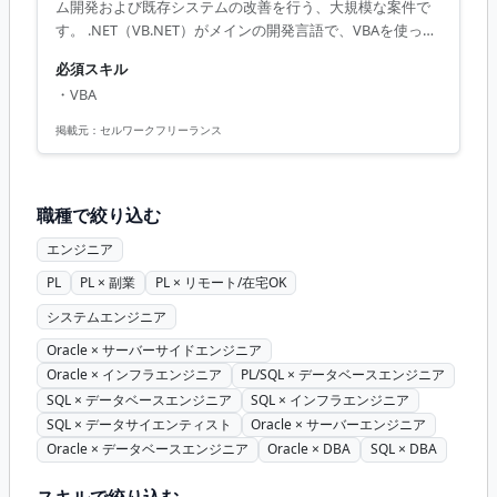
ム開発および既存システムの改善を行う、大規模な案件で
す。 .NET（VB.NET）がメインの開発言語で、VBAを使った
業務アプリケーションの開発も含まれます。 また、Oracle
必須スキル
およびSQL Serverを用いたデータベース操作が多く含まれ
・VBA
るため、データ関連のスキルも求められます。現場は開放
的でチームワークが重視される環境です。エンジニアの意
掲載元：
セルワークフリーランス
見を積極的に取り入れ、柔軟な働き方が可能です。このプ
ロジェクトに参加することで、金融業界におけるスキルを
高めることができ、キャリアアップにもつながります。
職種で絞り込む
【アピールポイント】...
エンジニア
PL
PL × 副業
PL × リモート/在宅OK
システムエンジニア
Oracle × サーバーサイドエンジニア
Oracle × インフラエンジニア
PL/SQL × データベースエンジニア
SQL × データベースエンジニア
SQL × インフラエンジニア
SQL × データサイエンティスト
Oracle × サーバーエンジニア
Oracle × データベースエンジニア
Oracle × DBA
SQL × DBA
スキルで絞り込む