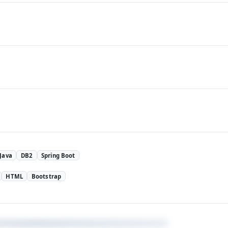
Java
DB2
Spring Boot
HTML
Bootstrap