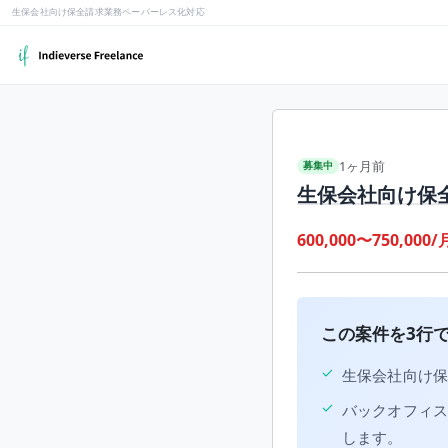
生保会社向け保全請求業務ペーパーレス化対応
1ヶ月前
募集中
生保会社向け保
600,000〜750,000/
この案件を3行
✓
生保会社向け
✓
バックオフィス向
します。