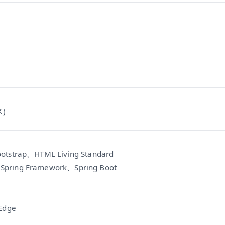
)
strap、HTML Living Standard
ing Framework、Spring Boot
d
Edge