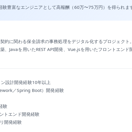
経験豊富なエンジニアとして高報酬（60万〜75万円）を得られま
険契約に関わる保全請求の事務処理をデジタル化するプロジェクト
Javaを用いたREST API開発、Vue.jsを用いたフロントエンド
。
ョン設計開発経験10年以上
mework／Spring Boot）開発経験
経験
フロントエンド開発経験
プリ開発経験