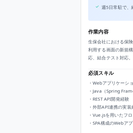
✓
週5日常駐で、
作業内容
生保会社における保
利用する画面の新規構築、
応、結合テスト対応
必須スキル
・Webアプリケーシ
・Java（Spring Fra
・REST API開発経験
・外部API連携の実装
・Vue.jsを用いた
・SPA構成のWebア