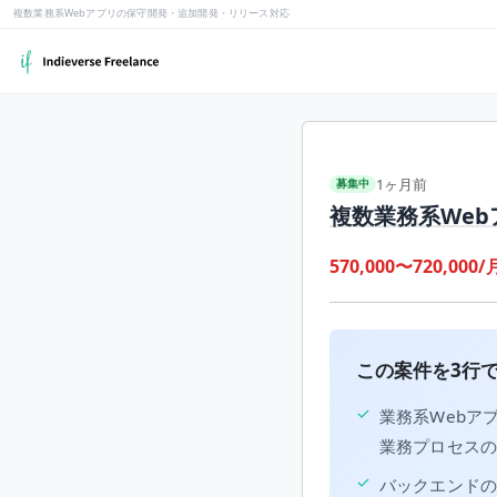
複数業務系Webアプリの保守開発・追加開発・リリース対応
1ヶ月前
募集中
複数業務系We
570,000〜720,000/
この案件を3行
✓
業務系Webア
業務プロセス
✓
バックエンド