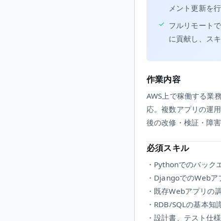
メント更新を
✓
フルリモートで週
に貢献し、ス
作業内容
AWS上で稼働する業
応。複数アプリの運
後の改修・検証・障
必須スキル
・Pythonでのバッ
・DjangoでのWeb
・既存Webアプリの
・RDB/SQLの基本
・設計書、テスト仕