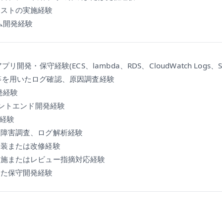
テストの実施経験
ム開発経験
開発・保守経験(ECS、lambda、RDS、CloudWatch Logs、S3、
Logs等を用いたログ確認、原因調査経験
発経験
ロントエンド開発経験
発経験
、障害調査、ログ解析経験
実装または改修経験
実施またはレビュー指摘対応経験
した保守開発経験