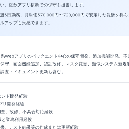
行い、複数アプリ横断での保守も担当します。
5日勤務、月単価570,000円〜720,000円で安定した報酬を
キルアップも実感できます。
務系Webアプリのバックエンド中心の保守開発、追加機能開発、
用保守、画面機能追加、認証改修、マスタ変更、類似システム新規
害調査・ドキュメント更新も含む。
クエンド開発経験
アプリ開発経験
調査、改修、不具合対応経験
知識と業務利用経験
様書、テスト結果等の作成または更新経験