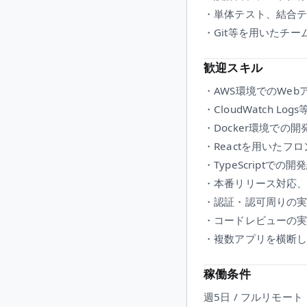
・単体テスト、結合
・Git等を用いたチー
歓迎スキル
・AWS環境でのWebアプリ
・CloudWatch 
・Docker環境での開
・Reactを用いたフ
・TypeScriptでの開
・本番リリース対応
・認証・認可周りの
・コードレビューの
・複数アプリを横断
稼働条件
週5日 / フルリモート