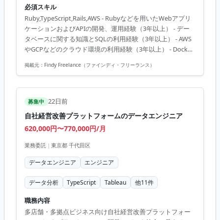
必須スキル
提となります。 ※すでにFindy Freelanceで担当がついてい
Ruby,TypeScript,Rails,AWS - Rubyなどを用いたWebアプリ
る方は、直接ご連絡いただいた方がスムーズです --------------
ケーションおよびAPIの開発、運用経験（3年以上） - デー
------------------ - 自社運送手配サービスおよび自社運送手配シ
タベースに関する知識とSQLの利用経験（3年以上） - AWS
ステムの機能開発・運用 - バックエンド領域における新規機
やGCPなどのクラウド環境の利用経験（3年以上） - Docker
能の設計および実装 - 既存...
などのコンテナ技術の基本的な知識と利用経験（3年以上）
掲載元：
Findy Freelance（ファインディ・フリーランス）
22日前
募集中
自社経営改善プラットフォームのデータエンジニア
620,000円〜770,000円/月
業務委託
|
東京都 千代田区
データエンジニア
エンジニア
データ分析
TypeScript
Tableau
他
11
件
職務内容
多店舗・多拠点ビジネス向け自社経営改善プラットフォー