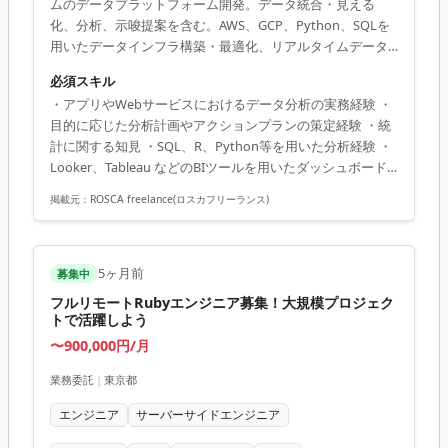
ムのデータプラットフォーム開発。データ統合・見える
化、分析、示唆提案を含む。AWS、GCP、Python、SQLを
用いたデータインフラ構築・最適化、リアルタイムデータ
処理、データパイプライン自動化に注力。
必須スキル
・アプリやWebサービスにおけるデータ分析の実務経験 ・
目的に応じた分析計画やアクションプランの策定経験 ・統
計に関する知見 ・SQL、R、Python等を用いた分析経験 ・
Looker、Tableau などのBIツールを用いたダッシュボード
構築経験 ・コンサルティングに関与するデータ分析の実務
掲載元：
ROSCA freelance(ロスカフリーランス)
経験 ・AI開発の実務経験 ・GCP、AWS環境でのデータパイ
プラインの設計、開発経験
5ヶ月前
募集中
フルリモートRubyエンジニア募集！大規模プロジェク
トで活躍しよう
〜900,000円/月
業務委託
|
東京都
エンジニア
サーバーサイドエンジニア