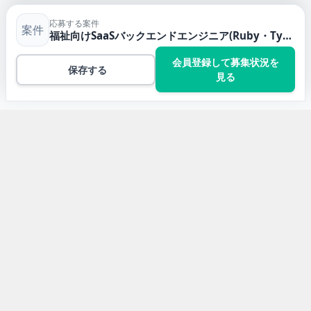
応募する案件
案件
福祉向けSaaSバックエンドエンジニア(Ruby・TypeScript)
会員登録して募集状況を
保存する
見る
トップ
TypeScriptの案件一覧
福祉向けSaaSバックエンドエンジニア(Ruby・
TypeScript)
開発言語から求人案件を探す
Javaの求人案件
JavaScriptの求人案件