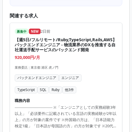
関連する求人
2日前
募集中
NEW
【週5日/フルリモート/Ruby,TypeScript,Rails,AWS】
バックエンドエンジニア - 物流業界のDXを推進する自
社運送手配サービスのバックエンド開発
920,000円/月
業務委託
|
東京都 港区 虎ノ門
バックエンドエンジニア
エンジニア
TypeScript
SQL
Ruby
他
3
件
職務内容
-------------------------------- ※「エンジニアとしての実務経験3年
以上」「必須要件に記載されている言語の実務経験が2年以
上」の方が対象の案件です ※外国籍の方は、「日本語能力
検定1級」「日本語が母国語の方」の方が対象です ※20代〜
40代の経験者が望ましい案件です ※平日日中での稼働が前