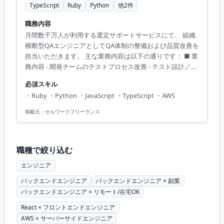
TypeScript
Ruby
Python
他
2
件
職務内容
月間数千万人が利用する選定サポートサービスにて、 組織
横断型QAエンジニアとしてQA体制の整備および品質改善を
担当いただきます。 主な業務内容は以下の通りです： ■ 業
務内容 - 開発チームのテストプロセス改善 - テスト設計／テ
スト実行／テスト管理 - エンジニアによるテスト内容レビュ
必須スキル
ー - プロダクト要求仕様整理および受入条件の明確化 - 障害
・Ruby ・Python ・JavaScript ・TypeScript ・AWS
分析および改善施策の検討 - QA補助ツールの開発 【アピー
ルポイント】 - フルリモートで柔軟に働ける環境 - 大規模サ
掲載元：
セルワークフリーランス
ービスに携わることで経験値アップ - 最新技術を活用し、
E2Eテストの自動化を推進 - 多様な技術スタックに触れるチ
ャンス - 開発...
職種で絞り込む
エンジニア
バックエンドエンジニア
バックエンドエンジニア × 副業
バックエンドエンジニア × リモート/在宅OK
React × フロントエンドエンジニア
AWS × サーバーサイドエンジニア