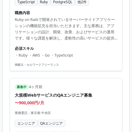
TypeScript
Ruby
PostgreSQL
他
2
件
職務内容
Ruby on Railsで開発されているサーバーサイドアプリケー
ションの機能拡充を担当いただきます。主な業務は、アプ
リケーションの設計、開発、改善、およびサービスの運用
です。様々な課題を解決し、柔軟性の高いサービスの提供
を行うことが期待されます。開発環境としては、
必須スキル
PostgreSQLやAWSも使用します。 【アピールポイント】 -
・Ruby ・AWS ・Go ・TypeScript
完全リモートで働きやすい環境 - 大規模プロジェクトへの参
画でスキルアップ可能 - 高単価の案件でモチベーションを保
掲載元：
セルワークフリーランス
ちやすい - 最新技術を活用した開発環境 - チームの中心とし
て活躍できる機会
4ヶ月前
募集中
大規模WebサービスのQAエンジニア募集
〜900,000円/月
業務委託
|
東京都 中央区
エンジニア
QAエンジニア