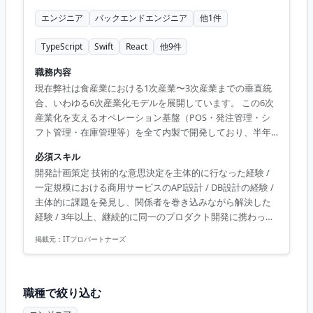
エンジニア
バックエンドエンジニア
他
1
件
TypeScript
Swift
React
他
9
件
職務内容
現在弊社は食産業における1次産業〜3次産業までの垂直統
合、いわゆる6次産業化モデルを展開しています。 この6次
産業化を支えるオペレーション基盤（POS・発注管理・シ
フト管理・在庫管理等）を全て内製で開発しており、半年
で20店舗超をオープンする事業成長の中でシステムの領域
必須スキル
も広がり続けています。 今後数百店舗への拡大を見据え、
開発計画策定 技術的な意思決定を主体的に行なった経験 /
自社オペレーションを支えるシステム群の設計から実装ま
一定規模における商用サービスのAPI設計 / DB設計の経験 /
でを一貫して担っていただけるテックリードを募集してい
主体的に課題を発見し、関係者を巻き込みながら解決した
ます。 POS・発注管理・シフト管理・在庫管理など、店
経験 / 3年以上、継続的に同一のプロダクト開発に携わった
舗・工場のオペレーションを支えるシステム群を横断して
経験
設計・実装を担っていただきます。 技術スタックは全て
掲載元：
ITプロパートナーズ
TypeScript（Next.js / Nod...
職種で絞り込む