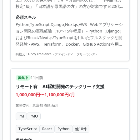
検定1級」「日本語が母国語の方」の方が対象です ※20代〜
40代の経験者が望ましい案件です ※平日日中での稼働が前
必須スキル
提となります。 ※すでにFindy Freelanceで担当がついてい
Python,TypeScript,Django,Next.js,AWS - Webアプリケーシ
る方は、直接ご連絡いただいた方がスムーズです --------------
ョン開発の実務経験（10〜15年程度） - Python（Django）
------------------ 大手小売企業が委託先約800社に提供するコミ
およびReact/Next.js/TypeScriptを用いたフルスタックな開
ュニケーション基盤の設計・開発・運用業務。 【具体的な
発経験 - AWS、Terraform、Docker、GitHub Actionsを用い
業務内容】 - Python（...
たインフラ構築・運用経験 - 基本設計から技術選定、詳細設
掲載元：
Findy Freelance（ファインディ・フリーランス）
計、実装、CI/CD、運用まで一気通貫で対応した経験
11日前
募集中
リモート有 | AI駆動開発のテックリード支援
1,000,000円〜1,100,000円/月
業務委託
|
東京都 港区 品川
PM
PMO
TypeScript
React
Python
他
10
件