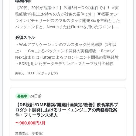
職務内容
【20代、30代が活躍中！】 ※週5日〜OKの案件です！ ※実
務経験1年以上お持ちの方が対象の案件です！ ▼概要 オン
ラインガチャサービスのフルスタック開発 Goを主軸とした
バックエンドと、Next.jsまたはFlutterを用いたフロントエ
ンドの両面を担当し、企画段階から設計・実装・リリース
必須スキル
までを一貫してリードしていただきます。 「人間が手でコ
・Webアプリケーションのフルスタック開発経験（5年以
ードを書く」工程を原則廃止し、Claude Code、Cursor、
上） ・Goによるバックエンド開発の実務経験 ・React／
MCPなどを用いたAI協働開発を前提としています。AIを活
Next.jsまたはFlutterによるフロントエンド開発の実務経験
用した高速な開発サイクルの中で、ユーザーに届く価値を
・RDBを用いたデータモデリング・スキーマ設計の経験
エンドツーエンドで生み出していただくポジションです。
（工程）企画、設計、実装、リリース、運用、保守 ...
掲載元：
TECHBIZ(テックビズ)
24日前
募集中
【DB設計/DMP構築/開発計画策定/改善】飲食業界プ
ロダクト開発におけるリードエンジニアの業務委託案
件・フリーランス求人
〜900,000円/月
業務委託（準委任）