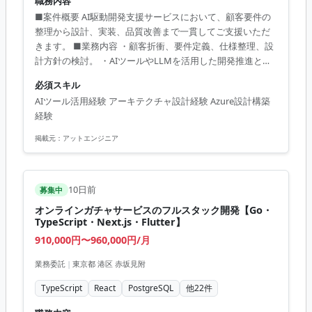
職務内容
■案件概要 AI駆動開発支援サービスにおいて、顧客要件の
整理から設計、実装、品質改善まで一貫してご支援いただ
きます。 ■業務内容 ・顧客折衝、要件定義、仕様整理、設
計方針の検討。 ・AIツールやLLMを活用した開発推進とコ
ードレビュー。 ・Webアプリケーションのアーキテクチャ
必須スキル
設計。 ・インフラ構成検討および開発基盤の整備。 ■開発
AIツール活用経験 アーキテクチャ設計経験 Azure設計構築
環境 TypeScript, Go, Python, React, Next.js, Azure, AWS,
経験
GCP, Docker, Terraform, PostgreSQL
掲載元：
アットエンジニア
10日前
募集中
オンラインガチャサービスのフルスタック開発【Go・
TypeScript・Next.js・Flutter】
910,000円〜960,000円/月
業務委託
|
東京都 港区 赤坂見附
TypeScript
React
PostgreSQL
他
22
件