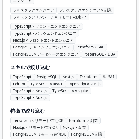
エンジニア
フルスタックエンジニア
フルスタックエンジニア × 副業
フルスタックエンジニア × リモート/在宅OK
TypeScript × フロントエンドエンジニア
TypeScript × バックエンドエンジニア
Next.js × フロントエンドエンジニア
PostgreSQL × インフラエンジニア
Terraform × SRE
PostgreSQL × データベースエンジニア
PostgreSQL × DBA
スキルで絞り込む
TypeScript
PostgreSQL
Next.js
Terraform
生成AI
Qdrant
TypeScript × React
TypeScript × Vue.js
TypeScript × Next.js
TypeScript × Angular
TypeScript × Nuxt.js
特徴で絞り込む
Terraform × リモート/在宅OK
Terraform × 副業
Next.js × リモート/在宅OK
Next.js × 副業
PostgreSQL × リモート/在宅OK
PostgreSQL × 副業