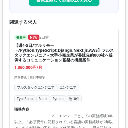
関連する求人
2日前
募集中
NEW
【週4-5日/フルリモー
ト/Python,TypeScript,Django,Next.js,AWS】フルス
タックエンジニア - 大手小売企業が委託先約800社へ提
供するコミュニケーション基盤の構築案件
1,360,000円/月
業務委託
|
新日本橋駅
フルスタックエンジニア
エンジニア
TypeScript
React
Python
他
10
件
職務内容
-------------------------------- ※「エンジニアとしての実務経験3年
以上」「必須要件に記載されている言語の実務経験が2年以
上」の方が対象の案件です ※外国籍の方は、「日本語能力