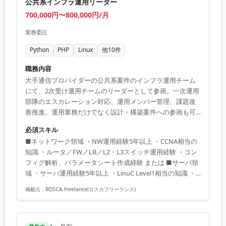
公共系インフラ運用リーダー
700,000円〜800,000円/月
業務委託
Python
PHP
Linux
他
10
件
職務内容
大手通信プロバイダーの公共系案件のインフラ運用チーム
にて、2次受け運用チームのリーダーとして参画。一次運用
部隊のエスカレーション対応、運用メンバー管理、課題改
善推進。運用業務だけでなく設計・構築案件への参画も可
能。
必須スキル
■ネットワーク領域 ・NW運用経験5年以上 ・CCNA相当の
知識 ・ルータ／FW／LB／L2・L3スイッチ運用経験 ・コン
フィグ解析、パラメータシート作成経験 または ■サーバ領
域 ・サーバ運用経験5年以上 ・LinuC Level1相当の知識 ・
Linux／VMware／RHEL KVM／AWSいずれかの運用経験 ・
掲載元：
ROSCA freelance(ロスカフリーランス)
設定調査およびドキュメント作成経験 ■共通 ・Word／
Excel／PowerPointによる資料作成経験 ・顧客折衝経験 ・
障害報告、問い合わせ対応経験 ・チーム推進経験 ・進捗管
理経験