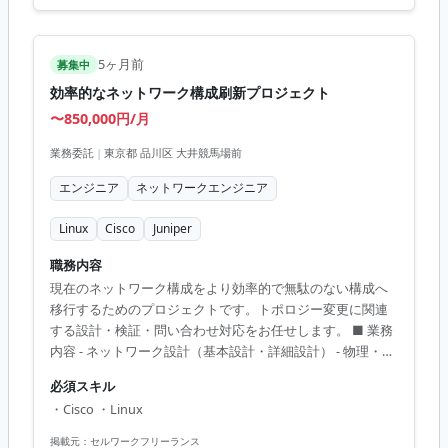
5ヶ月前
募集中
効率的なネットワーク構成刷新プロジェクト
〜850,000円/月
業務委託
|
東京都 品川区 大井競馬場前
エンジニア
ネットワークエンジニア
Linux
Cisco
Juniper
職務内容
現在のネットワーク構成をより効率的で無駄のない構成へ
移行するためのプロジェクトです。トポロジー変更に関連
する設計・検証・問い合わせ対応をお任せします。 ■ 業務
内容 - ネットワーク設計（基本設計・詳細設計） - 物理・論
理作業、各種検証業務 - Juniperをメインとした機器操作と
必須スキル
ネットワーク検証環境の構築 【アピールポイント】 - 高度
・Cisco ・Linux
なネットワーク技術を活かせる - 大規模な構成変更に携わる
チャンス - フレックス制でシフトに柔軟性あり
掲載元：
セルワークフリーランス