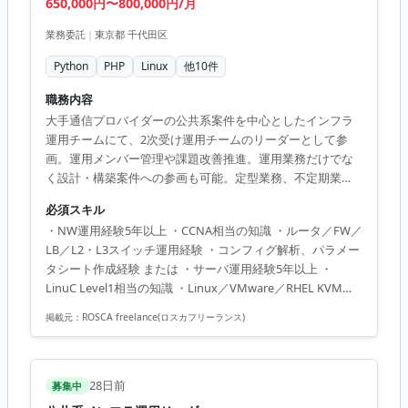
650,000円〜800,000円/月
業務委託
|
東京都 千代田区
Python
PHP
Linux
他
10
件
職務内容
大手通信プロバイダーの公共系案件を中心としたインフラ
運用チームにて、2次受け運用チームのリーダーとして参
画。運用メンバー管理や課題改善推進。運用業務だけでな
く設計・構築案件への参画も可能。定型業務、不定期業
務、非定型業務を含む。
必須スキル
・NW運用経験5年以上 ・CCNA相当の知識 ・ルータ／FW／
LB／L2・L3スイッチ運用経験 ・コンフィグ解析、パラメー
タシート作成経験 または ・サーバ運用経験5年以上 ・
LinuC Level1相当の知識 ・Linux／VMware／RHEL KVM／
AWSいずれかの運用経験 ・設定調査およびドキュメント作
掲載元：
ROSCA freelance(ロスカフリーランス)
成経験 ・Word／Excel／PowerPointによる資料作成経験 ・
顧客折衝経験 ・障害報告、問い合わせ対応経験 ・チーム推
進経験 ・進捗管理経験
28日前
募集中