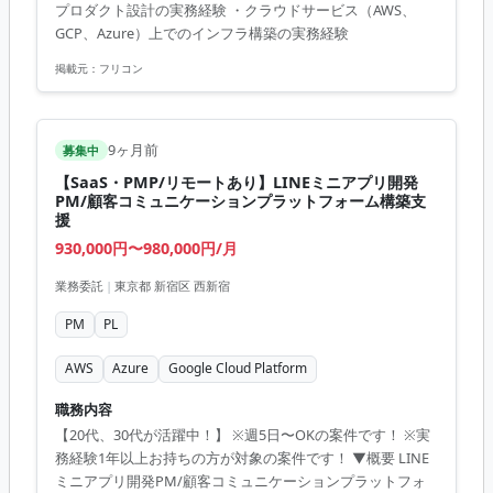
プロダクト設計の実務経験 ・クラウドサービス（AWS、
Python ・環境：GCP 週5日、リモート
GCP、Azure）上でのインフラ構築の実務経験
掲載元：
フリコン
9ヶ月前
募集中
【SaaS・PMP/リモートあり】LINEミニアプリ開発
PM/顧客コミュニケーションプラットフォーム構築支
援
930,000円〜980,000円/月
業務委託
|
東京都 新宿区 西新宿
PM
PL
AWS
Azure
Google Cloud Platform
職務内容
【20代、30代が活躍中！】 ※週5日〜OKの案件です！ ※実
務経験1年以上お持ちの方が対象の案件です！ ▼概要 LINE
ミニアプリ開発PM/顧客コミュニケーションプラットフォ