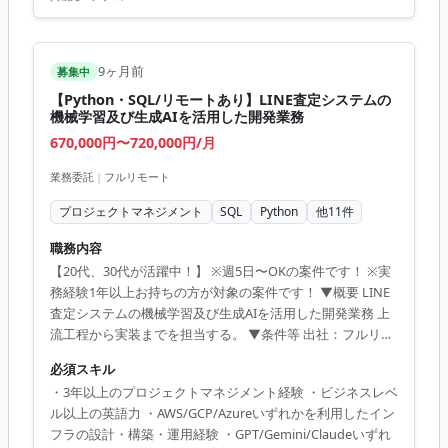
9ヶ月前
募集中
【Python・SQL/リモートあり】LINE査定システムの
機械学習及び生成AIを活用した開発業務
670,000円〜720,000円/月
業務委託
|
フルリモート
プロジェクトマネジメント
SQL
Python
他
11
件
職務内容
【20代、30代が活躍中！】 ※週5日〜OKの案件です！ ※実
務経験1年以上お持ちの方が対象の案件です！ ▼概要 LINE
査定システムの機械学習及び生成AIを活用した開発業務 上
流工程から実装までを担当する。 ▼条件等 出社：フルリモ
ート 勤務時間：9時ｰ18時または10時ｰ19時 ※フレックスタ
必須スキル
イム制 【必須スキル】 ・3年以上のプロジェクトマネジメ
・3年以上のプロジェクトマネジメント経験 ・ビジネスレベ
ント経験 ・ビジネスレベル以上の英語力 ・AWS/GCP/Azure
ル以上の英語力 ・AWS/GCP/Azureいずれかを利用したイン
いずれかを利用したインフラの設計・構築・運用経験 ・
フラの設計・構築・運用経験 ・GPT/Gemini/Claudeいずれ
GPT/Gemini/ClaudeいずれかのAPIを利用した開発経験 ・2