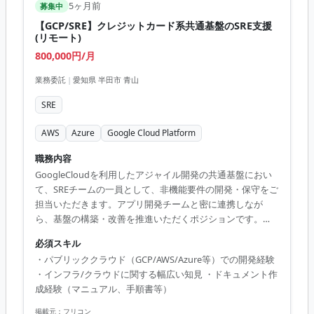
5ヶ月前
募集中
【GCP/SRE】クレジットカード系共通基盤のSRE支援
(リモート)
800,000円/月
業務委託
|
愛知県 半田市 青山
SRE
AWS
Azure
Google Cloud Platform
職務内容
GoogleCloudを利用したアジャイル開発の共通基盤におい
て、SREチームの一員として、非機能要件の開発・保守をご
担当いただきます。アプリ開発チームと密に連携しなが
ら、基盤の構築・改善を推進いただくポジションです。
【具体業務】 ・共通基盤（コンテナ環境）での開発・保守
必須スキル
・非機能観点の設計・実装（例：監視、リソース管理、運
・パブリッククラウド（GCP/AWS/Azure等）での開発経験
用設計など） ・開発チームとの調整・連携 ・ドキュメント
・インフラ/クラウドに関する幅広い知見 ・ドキュメント作
作成（手順書、マニュアルなど） 週5日、リモート
成経験（マニュアル、手順書等）
掲載元：
フリコン