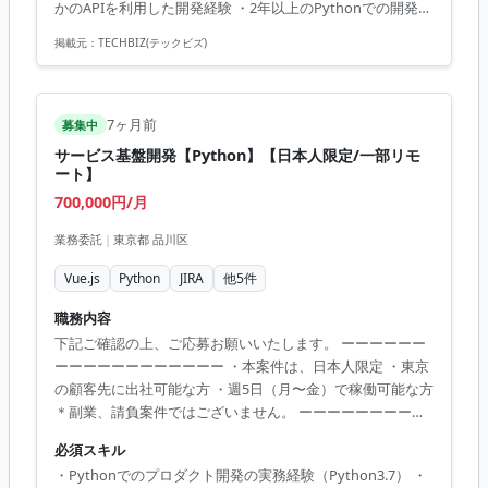
かのAPIを利用した開発経験 ・2年以上のPythonでの開発経
年以上のPythonでの開発経験 ・2年以上のSQL利用経験 ・2
験 ・2年以上のSQL利用経験 ・2年以上のバックエンド開発
年以上のバック...
掲載元：
TECHBIZ(テックビズ)
経験
7ヶ月前
募集中
サービス基盤開発【Python】【日本人限定/一部リモ
ート】
700,000円/月
業務委託
|
東京都 品川区
Vue.js
Python
JIRA
他
5
件
職務内容
下記ご確認の上、ご応募お願いいたします。 ーーーーーー
ーーーーーーーーーーーー ・本案件は、日本人限定 ・東京
の顧客先に出社可能な方 ・週5日（月〜金）で稼働可能な方
＊副業、請負案件ではございません。 ーーーーーーーーー
ーーーーーーーーー ・マイクロサービスアーキテクチャで
必須スキル
構築されたサービスの新規開発 ・基本設計～詳細設計～開
・Pythonでのプロダクト開発の実務経験（Python3.7） ・
発～テスト ・フロントエンド：Vue.js ・バックエンド：