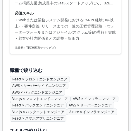
ーム構築支援 急成長中のSaaSスタートアップにて、B2B向
けSaaSプロダクトのPM業務を行っていただきます。 CTO
必須スキル
直下チームにて、LINEミニアプリを中心とした「受託型の
・Webまたは業務システム開発におけるPM/PL経験(3年以
新規開発プロジェクト」を、要件定義からデリバリーまで
上) ・要件定義~リリースまでの一連の工程管理経験 ・ウォ
一気通貫でリードしていただきます。 ▼条件等 出社：週1,2
ーターフォールまたはアジャイル(スクラム等)の理解と実践
日出社/リモートあり 場所：西新宿 精算幅：140h~180h 面
・顧客や社内関係者との調整・折衝力
談回数：1-2回 【必須スキル】 ・Webまたは業務システム
開発におけるPM/PL経験(3年以上...
掲載元：
TECHBIZ(テックビズ)
職種で絞り込む
React × フロントエンドエンジニア
AWS × サーバーサイドエンジニア
AWS × バックエンドエンジニア
Vue.js × フロントエンドエンジニア
AWS × インフラエンジニア
React × バックエンドエンジニア
AWS × サーバーエンジニア
Vue.js × バックエンドエンジニア
Azure × インフラエンジニア
React × スマホアプリエンジニア
スキルで絞り込む