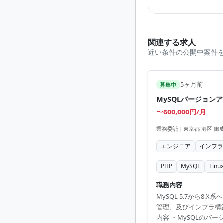
関連する求人
近い条件の公開中案件
5ヶ月前
募集中
MySQLバージョン
〜600,000円/月
業務委託
|
東京都 港区 御
エンジニア
インフ
PHP
MySQL
Linu
職務内容
MySQL 5.7から
管理、及びインフラ構築
内容 ・MySQLのバ