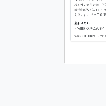
様案件の要件定義、設
義~製造及び各種ドキ
あります。 担当工程:
語:PHP/node.js/Ja
必須スキル
・WEBシステムの要件定
掲載元：
TECHBIZ(テックビズ