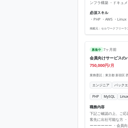
ンフラ構築 ・ドキュメ
ーとしての経験が積め
必須スキル
定して働ける可能性あ
・PHP ・AWS ・Linux
掲載元：
セルワークフリーラ
7ヶ月前
募集中
会員向けサービスの
750,000円/月
業務委託
|
東京都 新宿区 
エンジニア
バック
PHP
MySQL
Linu
職務内容
下記ご確認の上、ご応
客先に出社可能な方 
ーーーーーー ・会員