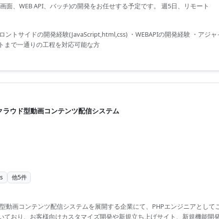
画面、WEB API、バッチ)の開発をお任せする予定です。 週5日、リモート
ントサイドの開発経験(JavaScript,html,css) ・WEBAPIの開発経験 ・
トまで一通りの工程を対応可能な方
常駐/クラウド型動画コンテンツ配信システム
s
他
5
件
ド型動画コンテンツ配信システムを展開する企業にて、PHPエンジニアとして
いており、お客様向けカスタマイズ開発や新規立ち上げサイト、新規機能開