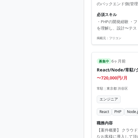
のバックエンド側(管理
必須スキル
・PHPの開発経験 ・フロ
を理解し、設計〜テス
掲載元：
フリコン
6ヶ月前
募集中
React/Node/
〜720,000円/月
常駐
|
東京都 渋谷区
エンジニア
React
PHP
Node.j
職務内容
【案件概要】 クラウ
なお客様に導入して頂