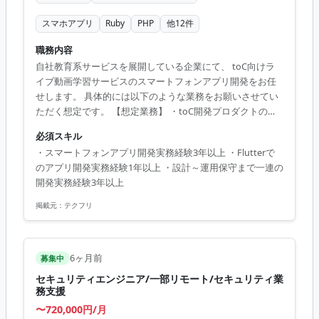
スマホアプリ
Ruby
PHP
他
12
件
職務内容
自社教育系サービスを展開している企業にて、 toC向けラ
イブ動画学習サービスのスマートフォンアプリ開発をお任
せします。 具体的には以下のような業務をお願いさせてい
ただく想定です。 【想定業務】 ・toC開発プロダクトのア
プリ（特にiOS）においてユーザーやビジネスサイド、PdM
必須スキル
からの要求事項から各種機能の設計、開発 ・アプリの機能
・スマートフォンアプリ開発実務経験3年以上 ・Flutterで
開発全般 ・エンジニア視点での立案・企画による各種機能
のアプリ開発実務経験1年以上 ・設計～運用保守まで一連の
の設計、開発 ・toC／toBのバックエンドエンジニアと連携
開発実務経験3年以上
し最適な開発プロセスの実行 など ■開発環境 - Flutter,
Android, iOS - HTML, CSS, JavaScript - Firebase,
掲載元：
テクフリ
PushNotific...
6ヶ月前
募集中
セキュリティエンジニア/一部リモート/セキュリティ業
務支援
〜720,000円/月