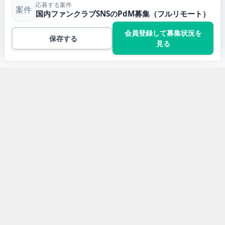
応募する案件
案件
国内ファンクラブSNSのPdM募集（フルリモート）
会員登録して募集状況を
保存する
見る
トップ
マーケティングの案件一覧
国内ファンクラブSNSのPdM募集（フルリモート）
開発言語から求人案件を探す
Javaの求人案件
JavaScriptの求人案件
Pythonの求人案件
TypeScriptの求人案件
PHPの求人案件
C#の求人案件