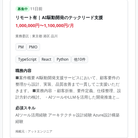
11日前
募集中
リモート有 | AI駆動開発のテックリード支援
1,000,000円〜1,100,000円/月
業務委託
|
東京都 港区 品川
PM
PMO
TypeScript
React
Python
他
10
件
職務内容
■案件概要 AI駆動開発支援サービスにおいて、顧客要件の
整理から設計、実装、品質改善まで一貫してご支援いただ
きます。 ■業務内容 ・顧客折衝、要件定義、仕様整理、設
計方針の検討。 ・AIツールやLLMを活用した開発推進とコ
ードレビュー。 ・Webアプリケーションのアーキテクチャ
必須スキル
設計。 ・インフラ構成検討および開発基盤の整備。 ■開発
AIツール活用経験 アーキテクチャ設計経験 Azure設計構築
環境 TypeScript, Go, Python, React, Next.js, Azure, AWS,
経験
GCP, Docker, Terraform, PostgreSQL
掲載元：
アットエンジニア