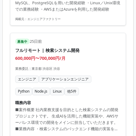
MySQL、PostgreSQLを用いた開発経験 ・Linux／Unix環境
Linux、Unix ・構成管理：Ansible ・バージョン管理：Git
での業務経験 ・AWSまたはAzureを利用した開発経験
掲載元：
エンジニアファクトリー
25日前
募集中
フルリモート | 検索システム開発
600,000円〜700,000円/月
業務委託
|
東京都 渋谷区 渋谷
エンジニア
アプリケーションエンジニア
Python
Node.js
Linux
他
5
件
職務内容
■案件概要 社内業務支援を目的とした検索システムの開発
プロジェクトです。 生成AIを活用した機能実装や、AWSサ
ーバレス環境での開発をメインに担当していただきます。
■業務内容 ・検索システムのバックエンド機能の実装を行
います。 ・生成AIを用いた効率的な開発プロセスを推進し