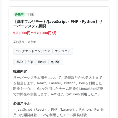
7日前
募集中
【基本フルリモート/JavaScript・PHP・Python】サ
ーバーシステム開発
520,000円〜570,000円/月
業務委託
|
東京都
バックエンドエンジニア
エンジニア
UNIX
SQL
React
他
15
件
職務内容
サーバーシステム開発において、詳細設計からテストまで
を担当します。React、Laravel、Python、Perlを利用した
開発を中心に、Gitを利用したチーム開発やLinux/Unix環境
での開発を実施します。AWSまたはAzureを利用したクラウ
ド環境での開発にも携わります。 【技術スタック】 ・開発
必須スキル
言語：JavaScript、PHP、Python、Perl、Node.js ・フレー
・JavaScript（React）、PHP（Laravel）、Python、Perlを
ムワーク：React、Laravel ・インフラ：AWS、Azure ・デ
用いた開発経験 ・Gitを利用したチーム開発経験 ・
ータベース：MySQL、PostgreSQL、DynamoDB ・OS：