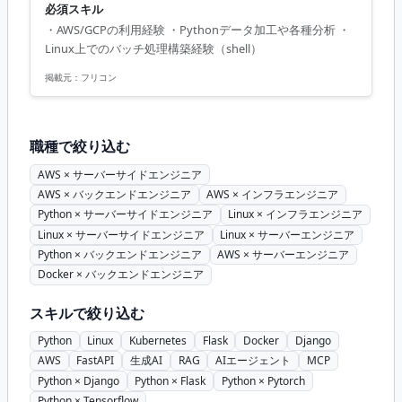
必須スキル
・AWS/GCPの利用経験 ・Pythonデータ加工や各種分析 ・
Linux上でのバッチ処理構築経験（shell）
掲載元：
フリコン
職種で絞り込む
AWS × サーバーサイドエンジニア
AWS × バックエンドエンジニア
AWS × インフラエンジニア
Python × サーバーサイドエンジニア
Linux × インフラエンジニア
Linux × サーバーサイドエンジニア
Linux × サーバーエンジニア
Python × バックエンドエンジニア
AWS × サーバーエンジニア
Docker × バックエンドエンジニア
スキルで絞り込む
Python
Linux
Kubernetes
Flask
Docker
Django
AWS
FastAPI
生成AI
RAG
AIエージェント
MCP
Python × Django
Python × Flask
Python × Pytorch
Python × Tensorflow