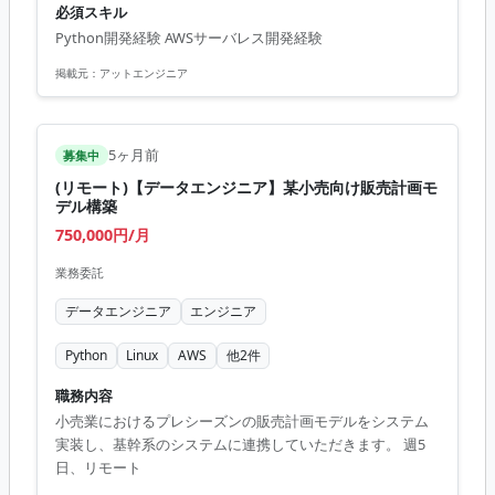
必須スキル
ます。 ・AWS環境におけるクラウド構築および運用を担当
Python開発経験 AWSサーバレス開発経験
します。 ・フロントエンドとの連携を含めた機能開発を行
います。 ■開発環境 Python, AWS(Lambda, API Gateway,
掲載元：
アットエンジニア
DynamoDB), 生成AIツール
5ヶ月前
募集中
(リモート)【データエンジニア】某小売向け販売計画モ
デル構築
750,000円/月
業務委託
データエンジニア
エンジニア
Python
Linux
AWS
他
2
件
職務内容
小売業におけるプレシーズンの販売計画モデルをシステム
実装し、基幹系のシステムに連携していただきます。 週5
日、リモート