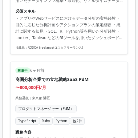
用いたデータインフラ構築・最適化、リアルタイムデータ
処理、データパイプライン自動化に注力。
必須スキル
・アプリやWebサービスにおけるデータ分析の実務経験 ・
目的に応じた分析計画やアクションプランの策定経験 ・統
計に関する知見 ・SQL、R、Python等を用いた分析経験 ・
Looker、Tableau などのBIツールを用いたダッシュボード
構築経験 ・コンサルティングに関与するデータ分析の実務
掲載元：
ROSCA freelance(ロスカフリーランス)
経験 ・AI開発の実務経験 ・GCP、AWS環境でのデータパイ
プラインの設計、開発経験
6ヶ月前
募集中
商圏分析企業での立地戦略SaaS PdM
〜800,000円/月
業務委託
|
東京都 港区
プロダクトマネージャー（PdM）
TypeScript
Ruby
Python
他
2
件
職務内容