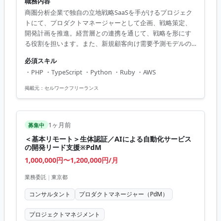
職務内容
商圏分析企業で独自の立地戦略SaaSを手がけるプロジェク
トにて、プロダクトマネージャーとして企画、戦略策定、
開発計画を推進。経営層との連携を通じて、戦略を形にす
る役割を担います。また、新規顧客向け需要予測モデルの
PoC開発にも関与し、進行管理やチーム間の調整を担当し
必須スキル
ます。 【アピールポイント】 - モダンな技術環境でのプロ
・PHP ・TypeScript ・Python ・Ruby ・AWS
ジェクト推進に関与 - 戦略策定から実行まで一貫して携わる
チャンス - チームマネジメント経験を活かしてプロジェクト
掲載元：
セルワークフリーランス
をリード - ビジネスマインドを高める経営層との連携 - 商圏
分析と立地戦略における深い知識を得る機会
1ヶ月前
募集中
＜基本リモート＞生体認証／AIによる自動化サービス
の開発リード支援※PdM
1,000,000円〜1,200,000円/月
業務委託
|
東京都
コンサルタント
プロダクトマネージャー（PdM）
プロジェクトマネジメント