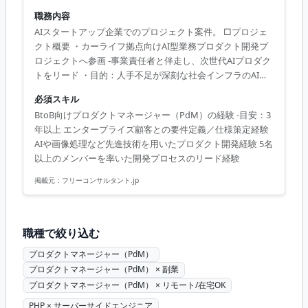
職務内容
AIスタートアップ企業でのプロジェクト案件。 □プロジェ
クト概要 ・カーライフ拠点向けAI型業務プロダクト開発プ
ロジェクトへ参画 -事業責任者と伴走し、次世代AIプロダク
トをリード ・目的：人手不足が深刻な社会インフラのAI省
人化／無人化サービス構築 ・期待：プロダクトの価値創出
必須スキル
と具現化を主導し、将来的なプラットフォーム展開を牽引
BtoB向けプロダクトマネージャー（PdM）の経験 -目安：3
・役割：プロダクト責任者（PdM）としてロードマップ策
年以上 エンタープライズ顧客との要件定義／仕様策定経験
定から要件定義・ステークホルダーマネジメントまで担当
AIや画像処理など先進技術を用いたプロダクト開発経験 5名
□業務内容 ・プロダクト価値の創出 -市場環境／顧客セグメ
以上のメンバーを率いた開発プロセスのリード経験
ント／顧客ニーズに基づくロードマップ策定、BtoB／BtoC
のプロダクトマネジメント ・プロダクト要件定義と優先度
掲載元：
フリーコンサルタント.jp
整理 ・ステ...
職種で絞り込む
プロダクトマネージャー（PdM）
プロダクトマネージャー（PdM） × 副業
プロダクトマネージャー（PdM） × リモート/在宅OK
PHP × サーバーサイドエンジニア