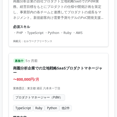
商圏分析企業の自社プロダクト立地戦略SaaSでのPdM業
務。経営目標をもとにプロダクトの仕様や開発計画を策定
し、事業部内の各チームと連携してプロダクトの成長をマ
ネジメント。新規顧客向け需要予測モデルのPoC開発支援
も行います。 ■ 業務内容 ・経営層からの目標/要件整理 ・
必須スキル
プロダクト仕様策定、進行管理 ・需要予測モデルのPoC開
・PHP ・TypeScript ・Python ・Ruby ・AWS
発支援 ・チームマネジメント 【アピールポイント】 ・大規
模SaaSプロダクトに携わるチャンス ・様々なツール・技術
掲載元：
セルワークフリーランス
環境下で働ける ・プロダクト管理の実務経験を積める ・経
営層との直接コミュニケーションが可能 ・データサイエン
スとの協業でスキルアップ
5ヶ月前
募集中
商圏分析企業での立地戦略SaaSプロダクトマネージャ
ー
〜800,000円/月
業務委託
|
東京都 港区 六本木一丁目
プロダクトマネージャー（PdM）
TypeScript
Ruby
Python
他
2
件