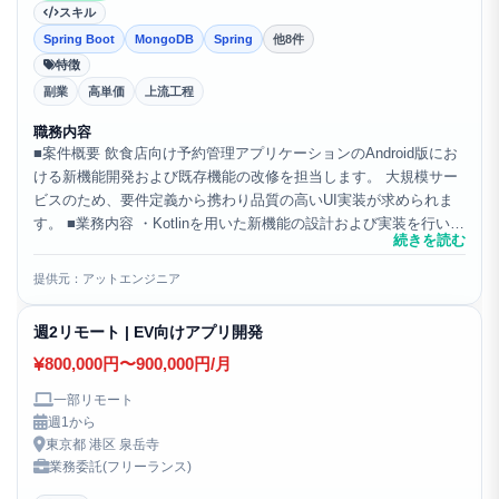
スキル
Spring Boot
MongoDB
Spring
他8件
特徴
副業
高単価
上流工程
職務内容
■案件概要 飲食店向け予約管理アプリケーションのAndroid版にお
ける新機能開発および既存機能の改修を担当します。 大規模サー
ビスのため、要件定義から携わり品質の高いUI実装が求められま
す。 ■業務内容 ・Kotlinを用いた新機能の設計および実装を行いま
続きを読む
す。 ・Jetpack Compos...
提供元：アットエンジニア
週2リモート | EV向けアプリ開発
800,000円〜900,000円/月
一部リモート
週1から
東京都 港区 泉岳寺
業務委託(フリーランス)