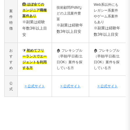
🙆 ほぼ全ての
Web系以外にも
技術顧問/PdMな
エンジニア職種
レガシー系案件
案
どの上流案件豊
案件あり
やゲーム系案件
件
富
※副業は経験
もあり
特
※副業は経験年
※副業は経験年
年数3年以上目
徴
数3年以上目安
数3年以上目安
安
お
🔰
初めてフリ
🏠
フレキシブル
🏠
フレキシブル
す
ーランスでエー
（早朝/平日夜/土
（早朝/平日夜/土
す
ジェントを利用
日OK）案件を探
日OK）案件を探
め
する方
している方
している方
公
> 公式サイト
> 公式サイト
> 公式サイト
式