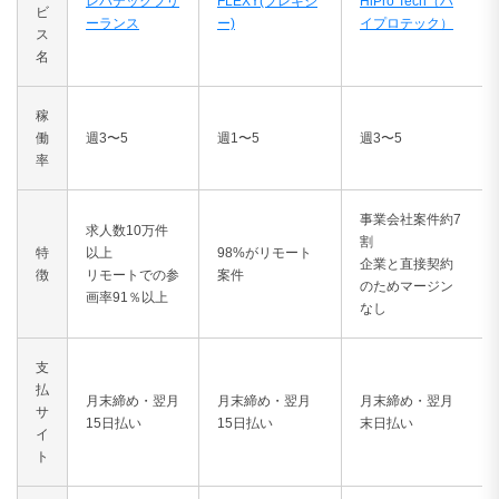
レバテックフリ
FLEXY(フレキシ
HiPro Tech（ハ
ビ
ーランス
ー)
イプロテック）
ス
名
稼
働
週3〜5
週1〜5
週3〜5
率
事業会社案件約7
求人数10万件
割
特
以上
98%がリモート
企業と直接契約
徴
リモートでの参
案件
のためマージン
画率91％以上
なし
支
払
月末締め・翌月
月末締め・翌月
月末締め・翌月
サ
15日払い
15日払い
末日払い
イ
ト