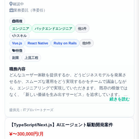
確認中
業務委託（準委任）
職種
エンジニア
バックエンドエンジニア
他1件
スキル
Vue.js
React Native
Ruby on Rails
他9件
特徴
副業
上流工程
職務内容
どんなユーザー体験を提供するか、どうビジネスモデルを発展さ
せるか、スムーズな運用をどう実現するかをチームで議論しなが
ら、エンジニアリングで実現していただきます。 既存の模倣では
なく、「新しい価値を生み出すサービス」を追求しています。 既
続きを読む
存アプリにおける、フロントエンド・バックエンド開発を幅広
く...
提供元：ITプロパートナーズ
【TypeScript/Next.js】AIエージェント駆動開発案件
〜300,000円/月