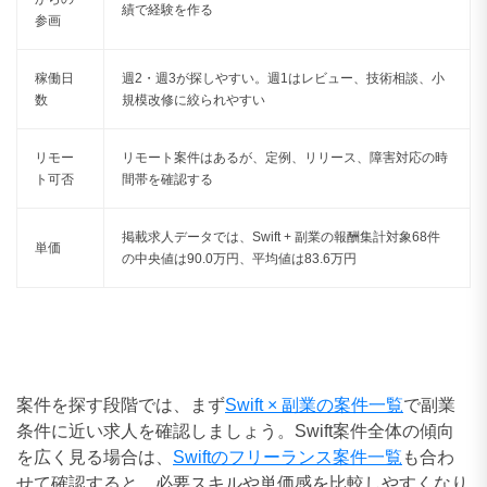
績で経験を作る
参画
稼働日
週2・週3が探しやすい。週1はレビュー、技術相談、小
数
規模改修に絞られやすい
リモー
リモート案件はあるが、定例、リリース、障害対応の時
ト可否
間帯を確認する
掲載求人データでは、Swift + 副業の報酬集計対象68件
単価
の中央値は90.0万円、平均値は83.6万円
案件を探す段階では、まず
Swift × 副業の案件一覧
で副業
条件に近い求人を確認しましょう。Swift案件全体の傾向
を広く見る場合は、
Swiftのフリーランス案件一覧
も合わ
せて確認すると、必要スキルや単価感を比較しやすくなり