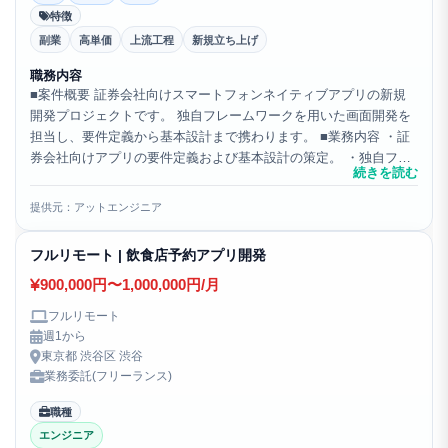
特徴
副業
高単価
上流工程
新規立ち上げ
職務内容
■案件概要 証券会社向けスマートフォンネイティブアプリの新規
開発プロジェクトです。 独自フレームワークを用いた画面開発を
担当し、要件定義から基本設計まで携わります。 ■業務内容 ・証
券会社向けアプリの要件定義および基本設計の策定。 ・独自フレ
続きを読む
ームワークを活用した画面UIの実装。 ・Swiftお...
提供元：アットエンジニア
フルリモート | 飲食店予約アプリ開発
900,000円〜1,000,000円/月
フルリモート
週1から
東京都 渋谷区 渋谷
業務委託(フリーランス)
職種
エンジニア