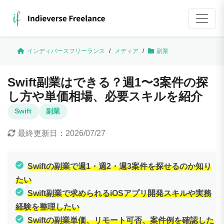
インディバースフリーランス
/
メディア
/
副業
Swift副業はできる？週1〜3案件の探
し方や単価相場、必要スキルを紹介
Swift
副業
最終更新日：
2026/07/27
Swiftの副業で週1・週2・週3案件を探せるのか知り
たい
Swift副業で求められるiOSアプリ開発スキルや実務
経験を整理したい
Swiftの副業単価、リモート可否、案件例を確認した