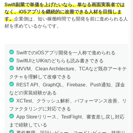
100〜109万円
4件
Swift副業で単価を上げたいなら、単なる画面実装者では
なく、iOSアプリを継続的に改善できる人材を目指しま
110〜119万円
7件
す。
企業側は、短い稼働時間でも開発を前に進められる人
材を求めているからです。
120〜129万円
1件
130〜139万円
1件
SwiftでのiOSアプリ開発を一人称で進められる
140〜149万円
0件
SwiftUIとUIKitのどちらも読み書きできる
150〜159万円
0件
MVVM、Clean Architecture、TCAなど既存アーキテ
クチャを理解して改修できる
160〜169万円
1件
REST API、GraphQL、Firebase、Push通知、課金
170〜179万円
0件
などの実装経験がある
XCTest、クラッシュ解析、パフォーマンス改善、リ
180〜189万円
0件
ファクタリングに対応できる
190〜199万円
0件
App Storeリリース、TestFlight、審査差し戻し対応
まで経験している
200〜209万円
0件
要件整理、設計レビュー、コードレビュー、技術リ