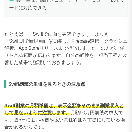
210〜219万円
0件
ードに対応できる
220〜229万円
0件
230〜239万円
0件
たとえば、「Swiftで画面を実装できます」よりも、
「SwiftUIで新規画面を実装し、Firebase連携、クラッシュ
240〜249万円
0件
解析、App Storeリリースまで担当しました」の方が、任
250〜259万円
0件
せられる範囲が伝わります。自分の経験を、担当工程と改
善した成果で整理しておきましょう。
260〜269万円
0件
270〜279万円
0件
Swift副業の単価を見るときの注意点
280〜289万円
0件
290〜299万円
0件
Swift副業の月額単価は、表示金額をそのまま副業収入と
して見ないように注意します。
月額90万円前後の求人で
300〜309万円
0件
も、週5日に近い稼働や広い責任範囲を前提にしている場
合があるからです。