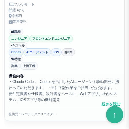
フルリモート
週3から
京都府
業務委託
職種
エンジニア
フロントエンドエンジニア
スキル
Codex
AIエージェント
iOS
他8件
特徴
副業
上流工程
職務内容
・Claude Code 、 Codex を活用したAIエージェント駆動開発に携
わっていただきます。 ・主に下記作業をご担当いただきます。 -
要件定義書や仕様書、設計書をベースに、Webアプリ、社内シス
テム、iOSアプリ等の機能開発
続きを読む
提供元：レバテッククリエイター