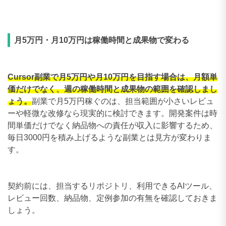
270〜279万円
0件
280〜289万円
0件
月5万円・月10万円は稼働時間と成果物で変わる
290〜299万円
0件
300〜309万円
0件
Cursor副業で月5万円や月10万円を目指す場合は、月額単
価だけでなく、週の稼働時間と成果物の範囲を確認しまし
ょう。
副業で月5万円稼ぐのは、担当範囲が小さいレビュ
ーや軽微な改修なら現実的に検討できます。開発案件は時
間単価だけでなく納品物への責任が収入に影響するため、
毎日3000円を積み上げるような副業とは見方が変わりま
す。
契約前には、担当するリポジトリ、利用できるAIツール、
レビュー回数、納品物、定例参加の有無を確認しておきま
しょう。