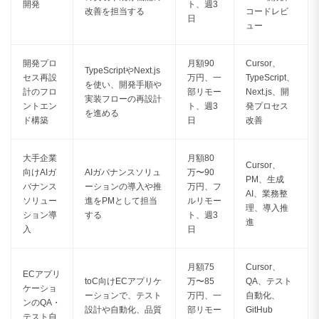
開発
ト、週3
改善を担当する
コードレビ
日
ュー
開発プロ
月額90
Cursor、
TypeScriptやNext.js
セス再設
万円、一
TypeScript、
を使い、開発手順や
計のフロ
部リモー
Next.js、開
実装フローの再設計
ントエン
ト、週3
発プロセス
を進める
ド構築
日
改善
大手企業
月額80
Cursor、
向けAIガ
AIガバナンスソリュ
万〜90
PM、生成
バナンス
ーションの導入や推
万円、フ
AI、業務整
ソリュー
進をPMとして担当
ルリモー
理、導入推
ション導
する
ト、週3
進
入
日
月額75
Cursor、
ECアプリ
toC向けECアプリケ
万〜85
QA、テスト
ケーショ
ーションで、テスト
万円、一
自動化、
ンのQA・
設計や自動化、品質
部リモー
GitHub
テスト自