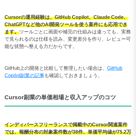
Cursorの運用経験は、GitHub Copilot、Claude Code、
ChatGPTなど他のAI開発ツールを使う案件にも応用でき
ます。
ツールごとに画面や補完の仕組みは違っても、実務
で見られるのは仕様を読み、変更差分を作り、レビュー可
能な状態へ整える力だからです。
GitHub上の開発と比較して整理したい場合は、
GitHub
Copilot副業の記事
も確認しておきましょう。
Cursor副業の単価相場と収入アップのコツ
インディバースフリーランスで掲載中のCursor関連案件
では、報酬分布の対象案件数が38件、単価平均値が75.2万