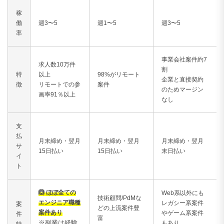
稼
働
週3〜5
週1〜5
週3〜5
率
事業会社案件約7
求人数10万件
割
特
以上
98%がリモート
企業と直接契約
徴
リモートでの参
案件
のためマージン
画率91％以上
なし
支
払
月末締め・翌月
月末締め・翌月
月末締め・翌月
サ
15日払い
15日払い
末日払い
イ
ト
🙆 ほぼ全ての
Web系以外にも
技術顧問/PdMな
エンジニア職種
レガシー系案件
案
どの上流案件豊
案件あり
やゲーム系案件
件
富
※副業は経験
もあり
特