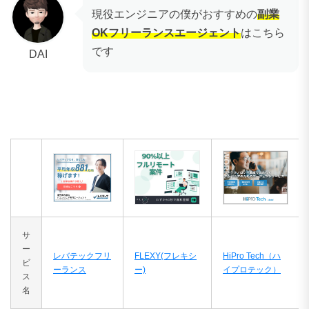
現役エンジニアの僕がおすすめの
副業
OKフリーランスエージェント
はこちら
です
DAI
サ
ー
レバテックフリ
FLEXY(フレキシ
HiPro Tech（ハ
ビ
ーランス
ー)
イプロテック）
ス
名