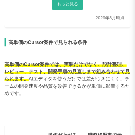
50〜59万円
0件
もっと見る
60〜69万円
4件
2026年8月時点
70〜79万円
14件
80〜89万円
9件
高単価のCursor案件で見られる条件
90〜99万円
7件
100〜109万円
4件
高単価のCursor案件では、実装だけでなく、設計整理、
レビュー、テスト、開発手順の見直しまで組み合わせて見
110〜119万円
6件
られます。
AIエディタを使うだけでは差がつきにくく、チ
ームの開発速度や品質を改善できるかが単価に影響するた
120〜129万円
0件
めです。
130〜139万円
0件
140〜149万円
0件
150〜159万円
0件