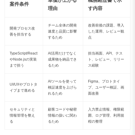
単価が上がる
職務経歴書で示
160〜169万円
1件
案件条件
理由
す内容
170〜179万円
0件
チーム全体の開発
改善前後の課題、導入
180〜189万円
0件
開発プロセス改
速度と品質に影響
した運用、レビュー観
善を担当する
するため
点
190〜199万円
0件
200〜209万円
0件
TypeScript/React
AI活用だけでなく
担当画面、API、テス
やNode.jsの実装
成果物を納品でき
ト、レビュー、リリー
210〜219万円
0件
まで担う
るため
ス経験
220〜229万円
0件
AIツールを使って
Figma、プロトタイ
UI/UXやプロトタ
検証速度を上げら
プ、ユーザー検証、画
230〜239万円
0件
イプまで進める
れるため
面改善
240〜249万円
0件
セキュリティと
顧客コードや秘密
入力禁止情報、権限範
250〜259万円
0件
情報管理を整え
情報の扱いに関わ
囲、ログ管理、利用規
る
るため
程の整理
260〜269万円
0件