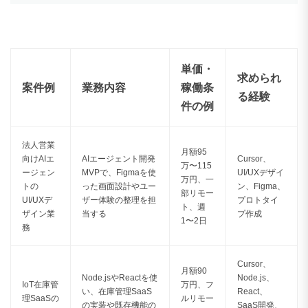
単価・
求められ
案件例
業務内容
稼働条
る経験
件の例
法人営業
月額95
向けAIエ
AIエージェント開発
Cursor、
万〜115
ージェン
MVPで、Figmaを使
UI/UXデザイ
万円、一
トの
った画面設計やユー
ン、Figma、
部リモー
UI/UXデ
ザー体験の整理を担
プロトタイ
ト、週
ザイン業
当する
プ作成
1〜2日
務
Cursor、
月額90
Node.jsやReactを使
Node.js、
IoT在庫管
万円、フ
い、在庫管理SaaS
React、
理SaaSの
ルリモー
の実装や既存機能の
SaaS開発、