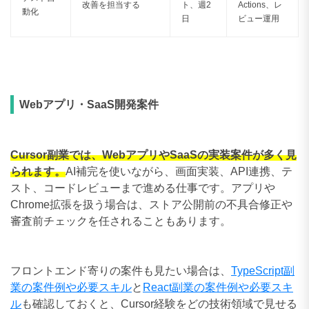
改善を担当する
ト、週2
Actions、レ
動化
日
ビュー運用
Webアプリ・SaaS開発案件
Cursor副業では、WebアプリやSaaSの実装案件が多く見
られます。
AI補完を使いながら、画面実装、API連携、テ
スト、コードレビューまで進める仕事です。アプリや
Chrome拡張を扱う場合は、ストア公開前の不具合修正や
審査前チェックを任されることもあります。
フロントエンド寄りの案件も見たい場合は、
TypeScript副
業の案件例や必要スキル
と
React副業の案件例や必要スキ
ル
も確認しておくと、Cursor経験をどの技術領域で見せる