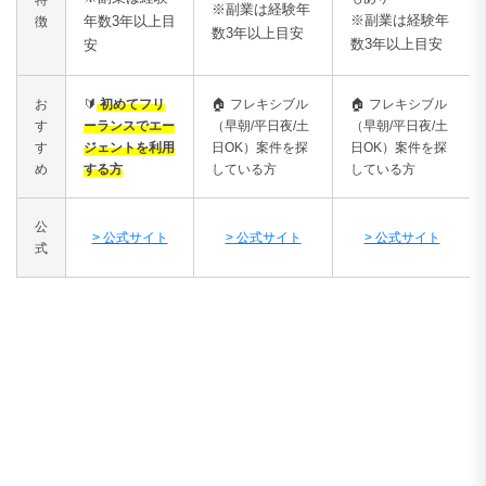
※副業は経験年
※副業は経験年
年数3年以上目
徴
数3年以上目安
数3年以上目安
安
お
🔰
初めてフリ
🏠
フレキシブル
🏠
フレキシブル
す
ーランスでエー
（早朝/平日夜/土
（早朝/平日夜/土
す
ジェントを利用
日OK）案件を探
日OK）案件を探
め
する方
している方
している方
公
> 公式サイト
> 公式サイト
> 公式サイト
式