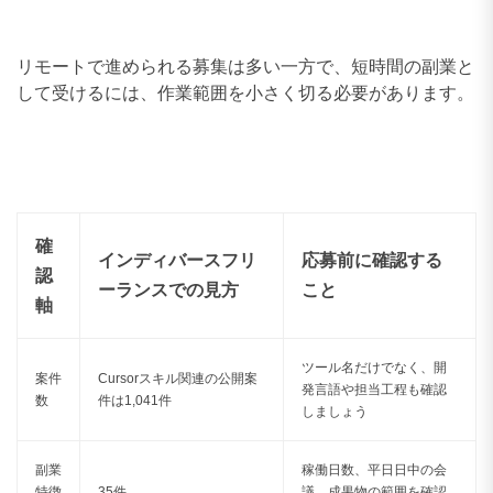
リモートで進められる募集は多い一方で、短時間の副業と
して受けるには、作業範囲を小さく切る必要があります。
確
インディバースフリ
応募前に確認する
認
ーランスでの見方
こと
軸
ツール名だけでなく、開
案件
Cursorスキル関連の公開案
発言語や担当工程も確認
数
件は1,041件
しましょう
副業
稼働日数、平日日中の会
特徴
35件
議、成果物の範囲を確認