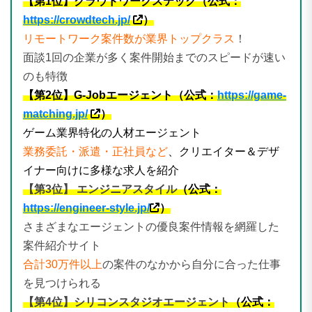
【第1位】クラウドワークステック（公式：
https://crowdtech.jp/
）
リモートワーク案件数が業界トップクラス
！
面談1回の企業が多く案件開始までのスピードが速い
のも特徴
【第2位】G-Jobエージェント（公式：
https://game-
matching.jp/
）
ゲーム業界特化の人材エージェント
業務委託・派遣・正社員など
、クリエイター＆デザ
イナー向けに多様な求人を紹介
【第3位】 エンジニアスタイル
（公式：
https://engineer-style.jp/
）
さまざまなエージェントの優良案件情報を網羅した
案件紹介サイト
合計30万件以上
の案件のなかから自分に合った仕事
を見つけられる
【第4位】シリコンスタジオエージェント
（公式：