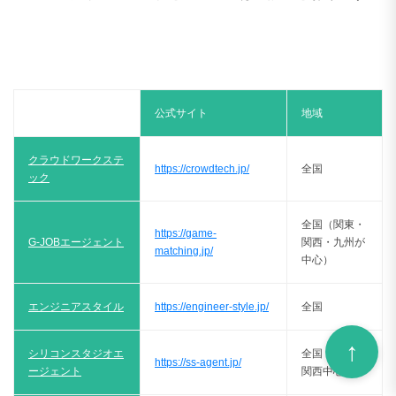
公式サイト
地域
クラウドワークステ
https://crowdtech.jp/
全国
ック
全国（関東・
https://game-
G-JOBエージェント
関西・九州が
matching.jp/
中心）
エンジニアスタイル
https://engineer-style.jp/
全国
シリコンスタジオエ
全国（関東・
https://ss-agent.jp/
ージェント
関西中心）