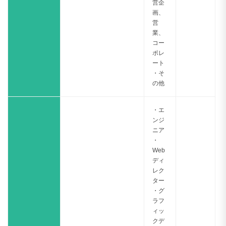
営企
画、
営
業、
コー
ポレ
ート
・そ
の他
・エ
ンジ
ニア
・
Web
ディ
レク
ター
・グ
ラフ
ィッ
クデ