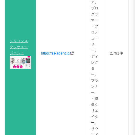
ア、
プロ
グラ
マー
・プ
ロデ
ュー
シリコンス
サ
タジオエー
ー、
ジェント
https://ss-agent.jp/
2,791件
ディ
レク
タ
ー、
プラ
ンナ
ー
・映
像ク
リエ
イタ
ー、
サウ
ンド