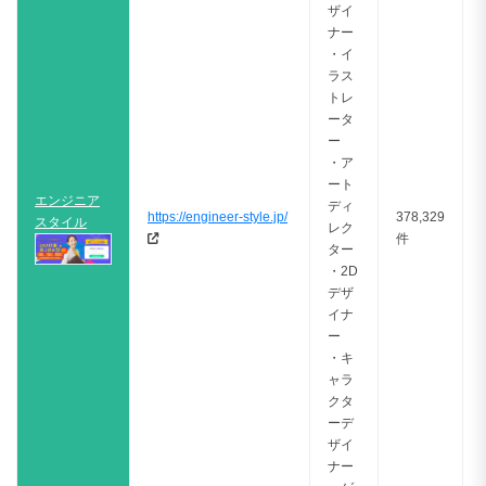
ザイ
ナー
・イ
ラス
トレ
ータ
ー
・ア
ート
エンジニア
ディ
https://engineer-style.jp/
378,329
スタイル
レク
件
ター
・2D
デザ
イナ
ー
・キ
ャラ
クタ
ーデ
ザイ
ナー