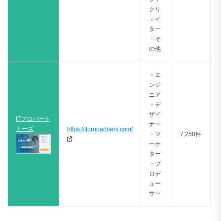
クリ
エイ
ター
・そ
の他
・エ
ンジ
ニア
・デ
ザイ
ITプロパート
ナー
ナーズ
https://itpropartners.com/
・マ
7,258件
ーケ
ター
・プ
ロデ
ュー
サー