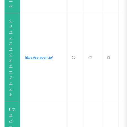
イ
ル
シ
リ
コ
ン
ス
タ
ジ
https://ss-agent.jp/
◯
◎
◎
◎
オ
エ
ー
ジ
ェ
ン
ト
ITプ
ロ
パ
ー