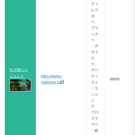
ディ
レク
タ
ー、
プラ
ンナ
ー
・デ
ザイ
ナ
ー、
G-JOBエー
アー
ジェント
https://game-
ティ
888件
matching.jp/
スト
・エ
ンジ
ニ
ア、
プロ
グラ
マー
・経