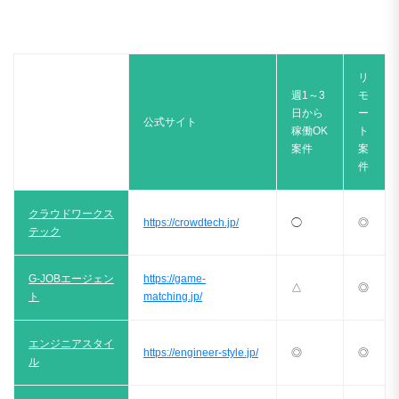
リ
週1～3
モ
日から
ー
公式サイト
稼働OK
ト
案件
案
件
クラウドワークス
https://crowdtech.jp/
◯
◎
テック
G-JOBエージェン
https://game-
△
◎
ト
matching.jp/
エンジニアスタイ
https://engineer-style.jp/
◎
◎
ル