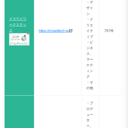
・デ
ザイ
ン
クラウドワ
・ク
ークステッ
リエ
ク
https://crowdtech.jp/
イテ
757件
ィブ
・ビ
ジネ
ス、
マー
ケテ
ィン
グ
・そ
の他
・プ
ロデ
ュー
サ
ー、