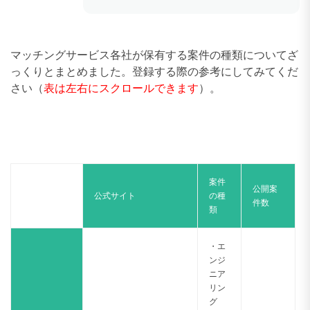
マッチングサービス各社が保有する案件の種類についてざ
っくりとまとめました。登録する際の参考にしてみてくだ
さい（
表は左右にスクロールできます
）。
案件
公開案
公式サイト
の種
件数
類
・エ
ンジ
ニア
リン
グ