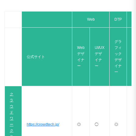
Web
DTP
グラ
プ
Web
UI/UX
フィ
ラ
デザ
デザ
ック
公式サイト
ン
イナ
イナ
デザ
ナ
ー
ー
イナ
ー
ー
ク
ラ
ウ
ド
ワ
ー
https://crowdtech.jp/
◎
◯
◎
△
ク