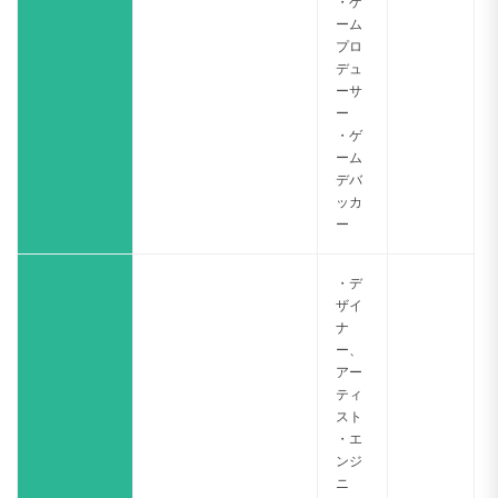
・ゲ
ーム
プロ
デュ
ーサ
ー
・ゲ
ーム
デバ
ッカ
ー
・デ
ザイ
ナ
ー、
アー
ティ
スト
・エ
ンジ
ニ