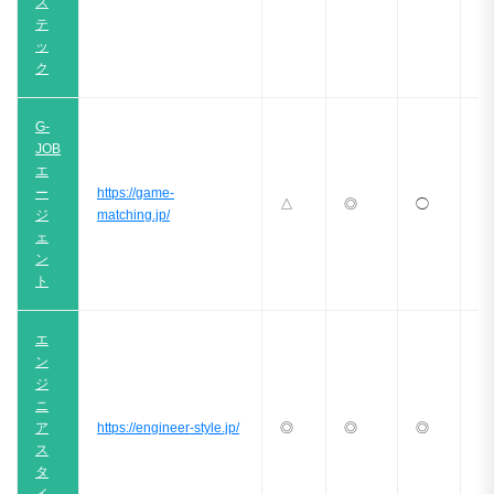
ス
テ
ッ
ク
G-
JOB
エ
ー
https://game-
△
◎
◯
◎
ジ
matching.jp/
ェ
ン
ト
エ
ン
ジ
ニ
ア
https://engineer-style.jp/
◎
◎
◎
◎
ス
タ