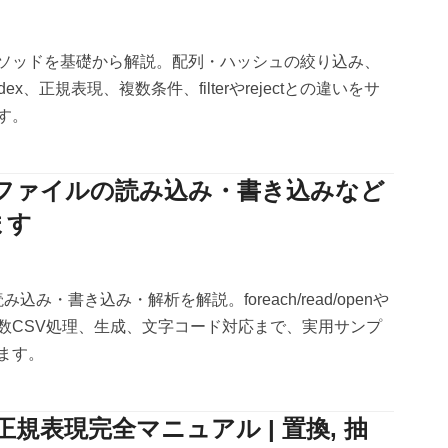
ectメソッドを基礎から解説。配列・ハッシュの絞り込み、
h_index、正規表現、複数条件、filterやrejectとの違いをサ
す。
csvファイルの読み込み・書き込みなど
ます
読み込み・書き込み・解析を解説。foreach/read/openや
le、複数CSV処理、生成、文字コード対応まで、実用サンプ
ます。
】正規表現完全マニュアル | 置換, 抽