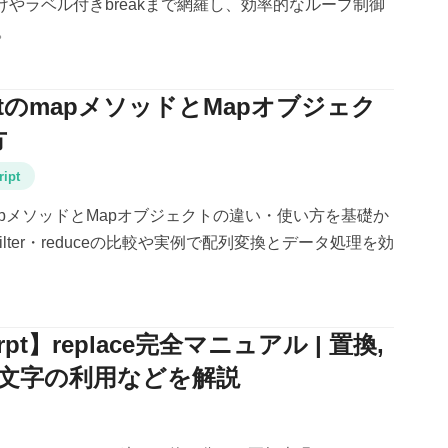
い分けやラベル付きbreakまで網羅し、効率的なループ制御
。
riptのmapメソッドとMapオブジェク
方
ript
ptのmapメソッドとMapオブジェクトの違い・使い方を基礎か
ilter・reduceの比較や実例で配列変換とデータ処理を効
irpt】replace完全マニュアル | 置換,
タ文字の利用などを解説