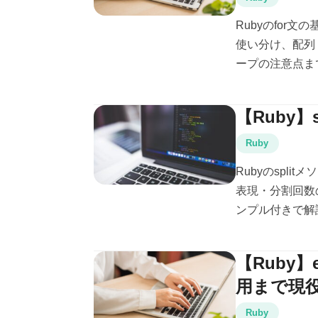
Rubyのfor
使い分け、配列・
ープの注意点ま
【Ruby
Ruby
Rubyのspl
表現・分割回数
ンプル付きで解説
【Ruby
用まで現
Ruby