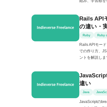
組み、学習順を初
Rails 
の違い・
Ruby
Ruby o
Rails APIモ
での作り方、J
ントを解説しま
JavaScr
違い
Java
JavaSc
JavaScriptの