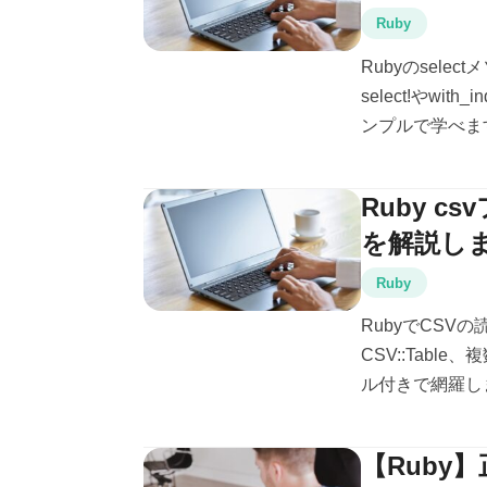
Ruby
Rubyのsel
select!やwit
ンプルで学べま
Ruby 
を解説し
Ruby
RubyでCSVの
CSV::Tab
ル付きで網羅し
【Ruby