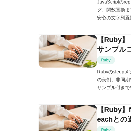
JavaScriptの
グ、関数置換ま
安心の文字列置換
【Ruby
サンプル
Ruby
Rubyのsle
の実例、非同期
サンプル付きで
【Ruby
eachと
Ruby