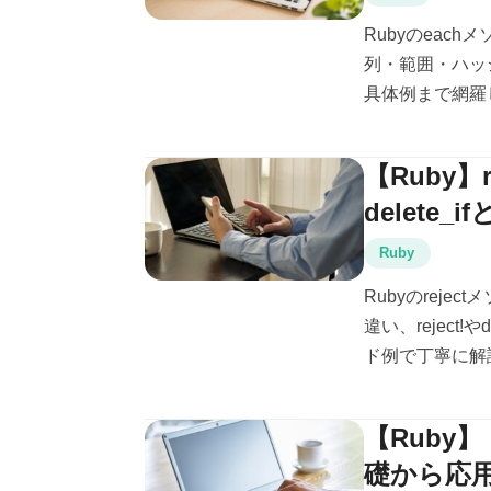
Rubyのeac
列・範囲・ハッシュの
具体例まで網羅
【Ruby】r
delete
Ruby
Rubyのreje
違い、reject
ド例で丁寧に解
【Ruby】
礎から応用