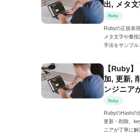
出, メタ
Ruby
Rubyの正規
メタ文字や量指
手法をサンプルコ
【Ruby】
加, 更新
ンジニア
Ruby
RubyのHa
更新・削除、key
ニアが丁寧に解