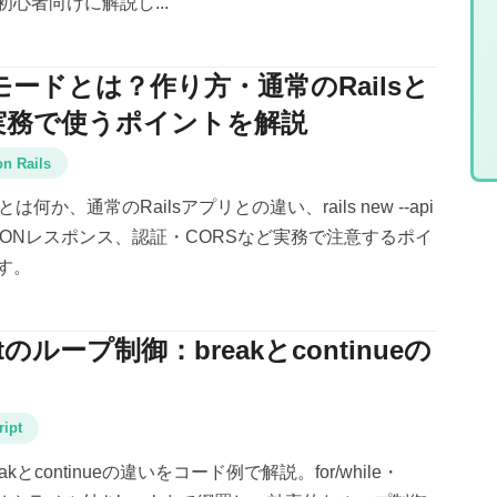
心者向けに解説し...
APIモードとは？作り方・通常のRailsと
実務で使うポイントを解説
n Rails
ードとは何か、通常のRailsアプリとの違い、rails new --api
SONレスポンス、認証・CORSなど実務で注意するポイ
す。
iptのループ制御：breakとcontinueの
ript
breakとcontinueの違いをコード例で解説。for/while・