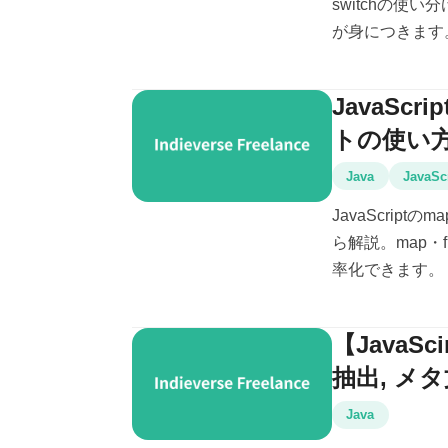
switchの使
が身につきます
JavaSc
トの使い
Java
JavaSc
JavaScri
ら解説。map・f
率化できます。
【JavaSc
抽出, メ
Java