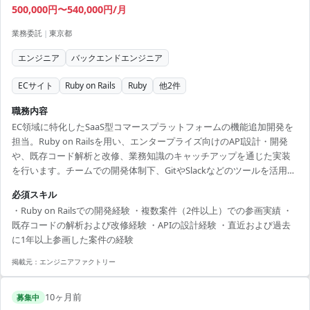
500,000円〜540,000円/月
業務委託
|
東京都
エンジニア
バックエンドエンジニア
ECサイト
Ruby on Rails
Ruby
他
2
件
職務内容
EC領域に特化したSaaS型コマースプラットフォームの機能追加開発を
担当。Ruby on Railsを用い、エンタープライズ向けのAPI設計・開発
や、既存コード解析と改修、業務知識のキャッチアップを通じた実装
を行います。チームでの開発体制下、GitやSlackなどのツールを活用し
ながら安定した開発が求められます。 【技術スタック】 ・開発言語：
必須スキル
Ruby ・フレームワーク：Ruby on Rails ・バージョン管理：Git ・クラ
・Ruby on Railsでの開発経験 ・複数案件（2件以上）での参画実績 ・
ウド：AWS ・ツール：Slack、Jira、Notion
既存コードの解析および改修経験 ・APIの設計経験 ・直近および過去
に1年以上参画した案件の経験
掲載元：
エンジニアファクトリー
10ヶ月前
募集中