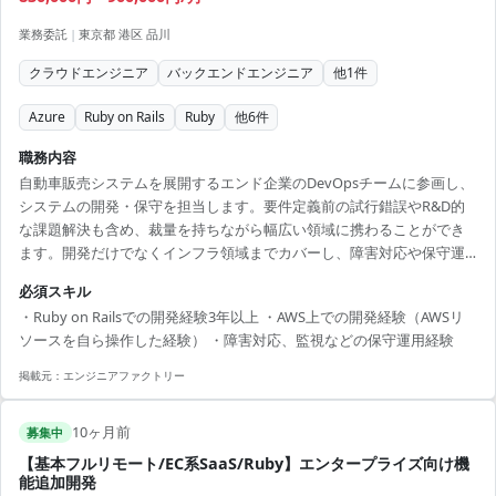
業務委託
|
東京都 港区 品川
クラウドエンジニア
バックエンドエンジニア
他
1
件
Azure
Ruby on Rails
Ruby
他
6
件
職務内容
自動車販売システムを展開するエンド企業のDevOpsチームに参画し、
システムの開発・保守を担当します。要件定義前の試行錯誤やR&D的
な課題解決も含め、裁量を持ちながら幅広い領域に携わることができ
ます。開発だけでなくインフラ領域までカバーし、障害対応や保守運
用を含む一貫した業務経験を積めます。 【技術スタック】 ・開発言
必須スキル
語：Ruby on Rails ・データベース：MySQL ・クラウド：AWS（一部
・Ruby on Railsでの開発経験3年以上 ・AWS上での開発経験（AWSリ
GCP） 【開発体制】 ・DevOpsチーム体制 ・スクラム開発（尚可スキ
ソースを自ら操作した経験） ・障害対応、監視などの保守運用経験
ルとして歓迎）
掲載元：
エンジニアファクトリー
10ヶ月前
募集中
【基本フルリモート/EC系SaaS/Ruby】エンタープライズ向け機
能追加開発