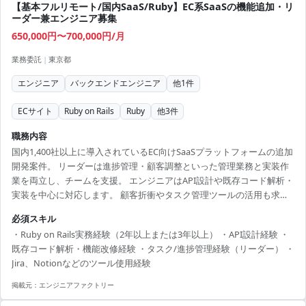
【基本フルリモート/国内SaaS/Ruby】EC系SaaSの機能追加・リ
ーダー兼エンジニア募集
650,000円〜700,000円/月
業務委託
|
東京都
エンジニア
バックエンドエンジニア
他
1
件
ECサイト
Ruby on Rails
Ruby
他
3
件
職務内容
国内1,400社以上に導入されているEC向けSaaSプラットフォームの追加
開発案件。 リーダーは進捗管理・顧客調整といった管理業務と実装作
業を両立し、チームを支援。 エンジニアはAPI設計や既存コード解析・
実装を中心に対応します。 顧客折衝やタスク管理ツールの活用も求め
られ、チーム開発経験が活かせます。 【技術スタック】 ・開発言語：
必須スキル
Ruby ・フレームワーク：Ruby on Rails ・バージョン管理：Git ・クラ
・Ruby on Rails実務経験（2年以上または3年以上） ・API設計経験 ・
ウド：AWS ・ツール：Jira、Notion、Slack
既存コード解析・機能改修経験 ・タスク/進捗管理経験（リーダー） ・
Jira、Notionなどのツール使用経験
掲載元：
エンジニアファクトリー