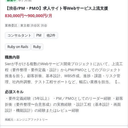
【渋谷/PM・PMO】求人サイト等Webサービス上流支援
830,000円〜900,000円/月
業務委託
|
東京都 渋谷区 渋谷
コンサルタント
PM
他
2
件
Ruby on Rails
Ruby
職務内容
Sierが手がける複数のWebサービス開発プロジェクトにおいて、上流工
程（要件整理・要件定義・設計）からPM/PMOとしてのプロジェクト
推進を担う。顧客折衝、基本設計、WBS作成、進捗・課題・リスク管
理、社内外調整、テスト工程サポートなど、幅広い業務を担当。 【技
術スタック】 ・開発言語：Ruby（尚可） ・フレームワーク：Ruby on
必須スキル
Rails（尚可）
・要件定義経験（5年以上） ・PM／PMOとしてのリーダー経験 ・顧客
折衝（要件整理〜合意形成）の実務経験 ・設計工程（基本設計・画面
設計・機能設計）の経験またはレビュー経験
掲載元：
エンジニアファクトリー