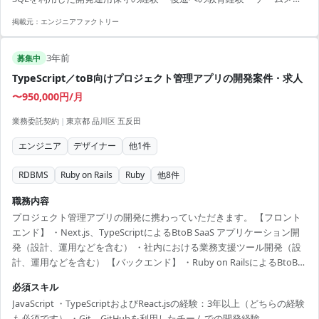
バーと協業するためのコミュニケーション能力
掲載元：
エンジニアファクトリー
3年前
募集中
TypeScript／toB向けプロジェクト管理アプリの開発案件・求人
〜950,000円/月
業務委託契約
|
東京都 品川区 五反田
エンジニア
デザイナー
他
1
件
RDBMS
Ruby on Rails
Ruby
他
8
件
職務内容
プロジェクト管理アプリの開発に携わっていただきます。 【フロント
エンド】 ・Next.js、TypeScriptによるBtoB SaaS アプリケーション開
発（設計、運用などを含む） ・社内における業務支援ツール開発（設
計、運用などを含む） 【バックエンド】 ・Ruby on RailsによるBtoB
SaaS アプリケーション開発（設計、運用などを含む） ・AWSの設計、
必須スキル
構築、運用 ・社内における業務支援ツール開発（設計、運用などを含
JavaScript ・TypeScriptおよびReact.jsの経験：3年以上（どちらの経験
む） 【開発体制】 ・エンジニア17名（業務委託含む） ・プロダクトマ
も必須です） ・Git、GitHubを利用したチームでの開発経験