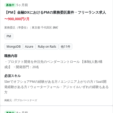
5ヶ月前
募集中
【PM】金融DXにおけるPMの業務委託案件・フリーランス求人
〜900,000円/月
業務委託（準委任）
|
東京都 千代田区 麹町
PM
MongoDB
Azure
Ruby on Rails
他
11
件
職務内容
・プロダクト開発を外注先のベンダーコントロール 【体制(人数/構
成)】 ・開発部門：20名
必須スキル
SIerでオフショアPMの経験がある方 / エンジニア上がりの方 / SaaS開
発経験がある方 / ウォーターフォール・アジャイルいずれの経験もある
方
掲載元：
ITプロパートナーズ
8ヶ月前
募集中