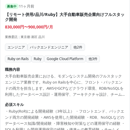
11ヶ月前
募集中
【リモート併用/品川/Ruby】大手自動車販売企業向けフルスタッ
ク開発
830,000円〜900,000円/月
業務委託
|
東京都 港区 品川
エンジニア
バックエンドエンジニア
他
2
件
Ruby on Rails
Ruby
Google Cloud Platform
他
3
件
職務内容
大手自動車販売企業における、モダンなシステム開発のフルスタック
エンジニア業務です。Ruby on Railsを中心に、フロント・バックエン
ドの両方を担当します。AWSやGCPなどクラウド環境、RDB/NoSQLを
利用したデータベース設計・運用保守、アーキテクチャ設計、チーム
内での協業や後進育成など、多岐にわたるエンジニアリングに関与で
必須スキル
きます。 【技術スタック】 ・開発言語：Ruby ・フレームワーク：
・Ruby(RoR)による開発経験（3年以上） ・フロントエンド、バックエ
Ruby on Rails ・データベース：RDB、NoSQL ・クラウド：AWS、GCP
ンド両方の開発経験 ・AWSを使用した開発経験 ・RDB、NoSQLなどの
・ツール：Git
データベース知識/開発経験 ・障害検知や対策などの運用保守の経験 ・
SQLを利用した開発運用保守の経験 ・後進への教育経験 ・チームメン