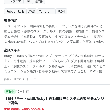
エンジニア
FDE
他
2
件
Ruby on Rails
AWS
Terraform
他
6
件
職務内容
・クライアント・関係各社との折衝・ヒアリングを通じた要件の引き
出しと整理 ・多数のステークホルダー間の調整 （顧客部門／情報シス
テム子会社／元請SIer／監査法人／社内プロダクトチーム） ・技術的
なFit&Gap検証、PoC・プロトタイピング、必要に応じた実装（Ruby
on Rails） ・汎汎用的で保守性の高い設計・実装、パフォーマンスとス
必須スキル
ケーラビリティを考慮したコード品質の担保 ・提案・報告資料の作成
Ruby on Rails を用いた Web アプリケーション開発の実務経験（3年以
／ 要件定義ドキュメントの作成補佐 ・設計以降（設計・開発・テス
上） / 要件定義・基本設計フェーズからのプロダクト開発経験（3年以
ト）のスケジュール立案・進捗管理補佐 ・設計・コードレビューを通
上） / 多数のステークホルダーを巻き込み、円滑に調整・進行できるコ
じたチーム全体の品質向上への貢献 ※要件定義に加えて、技術検証・
ミュニケーション能力 / 自ら手を動かして実装できること（PoC・技術
実装も自ら手を動かすことを期待...
検証〜機能実装） / AWS（クラウド環境）の知識・経験、Terraform 等
掲載元：
ITプロパートナーズ
による IaC 化の経験 / 生成AI等を活用した PoC・開発経験
10ヶ月前
募集中
【週4リモート/品川/Ruby】自動車販売システム内製開発エンジ
ニア募集
830,000円〜900,000円/月