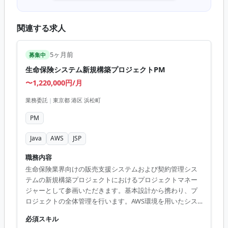
関連する求人
5ヶ月前
募集中
生命保険システム新規構築プロジェクトPM
〜1,220,000円/月
業務委託
|
東京都 港区 浜松町
PM
Java
AWS
JSP
職務内容
生命保険業界向けの販売支援システムおよび契約管理シス
テムの新規構築プロジェクトにおけるプロジェクトマネー
ジャーとして参画いただきます。基本設計から携わり、プ
ロジェクトの全体管理を行います。AWS環境を用いたシス
テム構築作業が中心となります。 ■ 業務内容 ・プロジェク
必須スキル
トの進捗管理 ・SSO、SAML、OIDCに関連した設計および