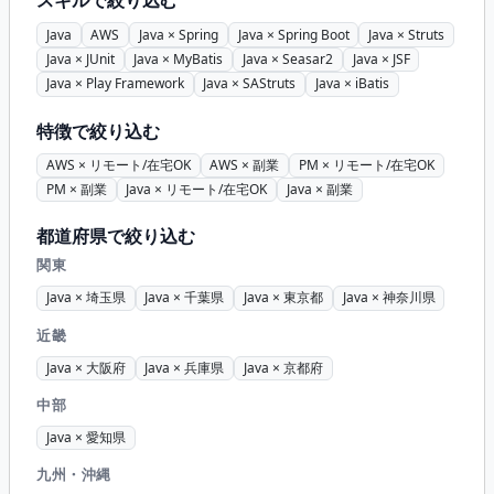
スキルで絞り込む
Java
AWS
Java × Spring
Java × Spring Boot
Java × Struts
Java × JUnit
Java × MyBatis
Java × Seasar2
Java × JSF
Java × Play Framework
Java × SAStruts
Java × iBatis
特徴で絞り込む
AWS × リモート/在宅OK
AWS × 副業
PM × リモート/在宅OK
PM × 副業
Java × リモート/在宅OK
Java × 副業
都道府県で絞り込む
関東
Java × 埼玉県
Java × 千葉県
Java × 東京都
Java × 神奈川県
近畿
Java × 大阪府
Java × 兵庫県
Java × 京都府
中部
Java × 愛知県
九州・沖縄