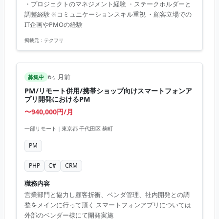
・プロジェクトのマネジメント経験 ・ステークホルダーと
調整経験 ※コミュニケーションスキル重視 ・顧客立場での
IT企画やPMOの経験
掲載元：
テクフリ
6ヶ月前
募集中
PM/リモート併用/携帯ショップ向けスマートフォンア
プリ開発におけるPM
〜940,000円/月
一部リモート
|
東京都 千代田区 麹町
PM
PHP
C#
CRM
職務内容
営業部門と協力し顧客折衝、ベンダ管理、社内開発との調
整をメインに行って頂く スマートフォンアプリについては
外部のベンダー様にて開発実施