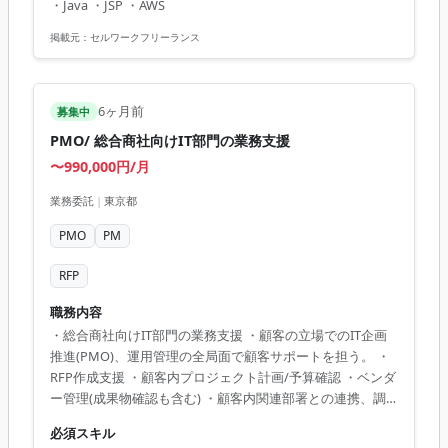
・Java ・JSP ・AWS
開発管理 ・関係者との調整およびコミュニケーション ・ド
キュメント管理およびレビュープロセスの推進 【アピール
掲載元：
セルワークフリーランス
ポイント】 ・AWSを活用した最新の開発環境 ・生命保険業
務に特化した貴重な経験 ・一流のプロフェッショナルと連
携しスキルアップが可能 ・プロジェクトの重要な役割を担
6ヶ月前
募集中
うことで...
PMO/ 総合商社向けIT部門の業務支援
〜990,000円/月
業務委託
|
東京都
PMO
PM
RFP
職務内容
・総合商社向けIT部門の業務支援 ・顧客の立場でのIT企画
推進(PMO)、運用管理の全局面で顧客サポートを担う。 ・
RFP作成支援 ・顧客内プロジェクト計画/予算確認 ・ベンダ
ー管理(成果物確認も含む) ・顧客内関連部署との連携、調
整 等
必須スキル