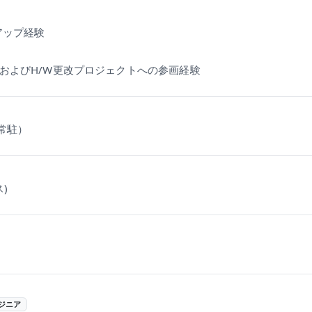
アップ経験
WおよびH/W更改プロジェクトへの参画経験
（常駐）
)
ジニア