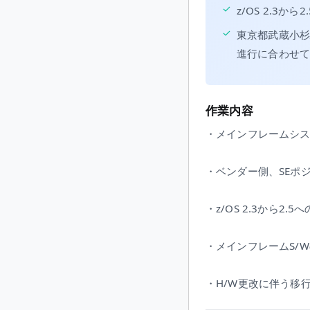
✓
z/OS 2.3
✓
東京都武蔵小杉
進行に合わせ
作業内容
・メインフレームシス
・ベンダー側、SEポ
・z/OS 2.3から2
・メインフレームS/
・H/W更改に伴う移