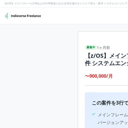
【z/OS】メインフレームS/WおよびH/W更改におけるSE支援のエンジニア求人・案件 システムエンジニア
1ヶ月前
募集中
【z/OS】メイ
件 システムエン
〜900,000/月
この案件を3行
✓
メインフレームシ
バージョンア