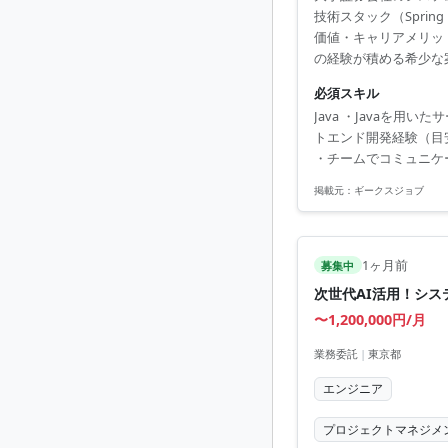
技術スタック（Sprin
価値・キャリアメリット
の経験が積める希少な
のエンタープライズ領
必須スキル
Java ・Javaを用い
トエンド開発経験（目安
・チームでコミュニケ
掲載元：
ギークスジョブ
1ヶ月前
募集中
次世代AI活用！シス
〜1,200,000円/月
業務委託
|
東京都
エンジニア
プロジェクトマネジメ