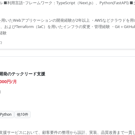
用言語･フレームワーク：TypeScript（Next.js）、Python(FastAPI) 
erraform、AWS CDK ■コミュニケーション...
Pythonを用いたWebアプリケーションの開発経験が2年以上 ・AWSなどクラウド
よびTerraform（IaC）を用いたインフラの変更・管理経験 ・Git＋GitHu
経験
)
駆動開発のテックリード支援
,000円/月
川
Python
他
10
件
開発支援サービスにおいて、顧客要件の整理から設計、実装、品質改善まで一貫