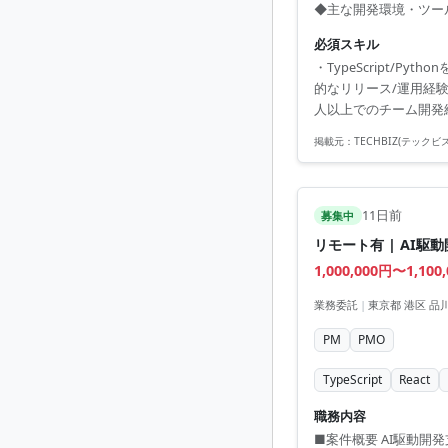
◆主な開発環境・ツール ■利
■インフラ：Docker、T
必須スキル
・TypeScript/
的なリリース/運用経験、お
人以上でのチーム開発
掲載元：
TECHBIZ(テックビズ
11日前
募集中
リモート有 | AI
1,000,000円〜1,100
業務委託
|
東京都 港区 品
PM
PMO
TypeScript
React
職務内容
■案件概要 AI駆動