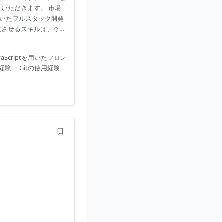
担当いただきます。 市場
用いたフルスタック開発
立させるスキルは、今後
aScriptを用いたフロン
験 ・Gitの使用経験