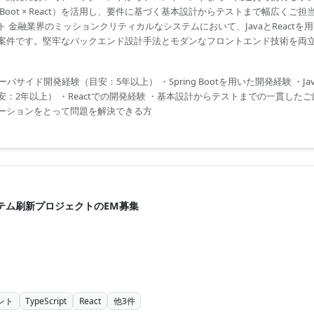
g Boot × React）を活用し、要件に基づく基本設計からテストまで幅広くご
 金融業界のミッションクリティカルなシステムにおいて、JavaとReactを
案件です。堅牢なバックエンド設計手法とモダンなフロントエンド技術を両
域における技術リードやアーキテクトへのステップアップに直結します。
たサーバサイド開発経験（目安：5年以上） ・Spring Bootを用いた開発経験 ・Jav
：2年以上） ・Reactでの開発経験 ・基本設計からテストまでの一貫したご経
ーションをとって問題を解決できる方
テム刷新プロジェクトのEM募集
ント
TypeScript
React
他
3
件