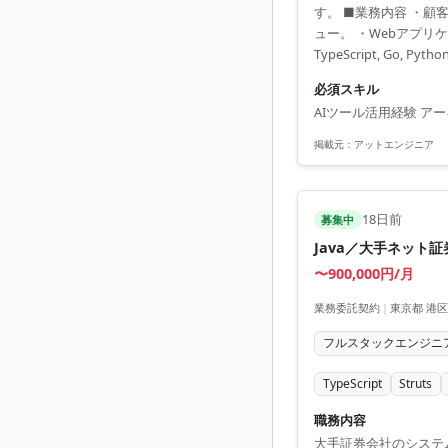
す。 ■業務内容 ・顧
ュー。 ・Webアプ
TypeScript, Go, Python
必須スキル
AIツール活用経験 アー
掲載元：
アットエンジニア
18日前
募集中
Java／大手ネット
〜900,000円/月
業務委託契約
|
東京都 港
フルスタックエンジニ
TypeScript
Struts
職務内容
大手証券会社のシステ