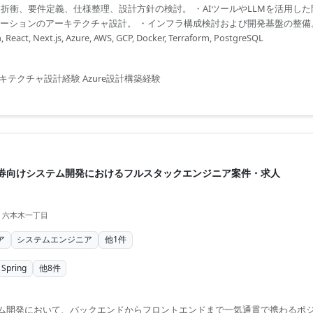
客折衝、要件定義、仕様整理、設計方針の検討。 ・AIツールやLLMを活用し
リケーションのアーキテクチャ設計。 ・インフラ構成検討および開発基盤の整備
, React, Next.js, Azure, AWS, GCP, Docker, Terraform, PostgreSQL
キテクチャ設計経験 Azure設計構築経験
証券向けシステム開発におけるフルスタックエンジニア案件・求人
区 六本木一丁目
ア
システムエンジニア
他
1
件
Spring
他
8
件
ム開発において、バックエンドからフロントエンドまで一気通貫で携わるポ