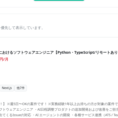
を優先して表示しています。
おけるソフトウェアエンジニア【Python・TypeScript/リモートあ
0円/月
Next.js
他
7
件
中！】 ※週5日〜OKの案件です！ ※実務経験1年以上お持ちの方が対象の案件です
フトウェアエンジニア ・AI日程調整プロダクトの追加開発および改善をご担
Issueの対応 ・AI エージェントの開発 ・各種サービス連携（ATS / Teams / 