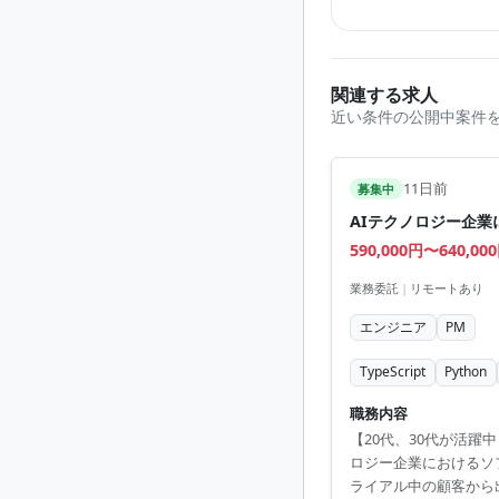
関連する求人
近い条件の公開中案件
11日前
募集中
AIテクノロジー企業に
590,000円〜640,00
業務委託
|
リモートあり
エンジニア
PM
TypeScript
Python
職務内容
【20代、30代が活躍
ロジー企業におけるソ
ライアル中の顧客から出てくる