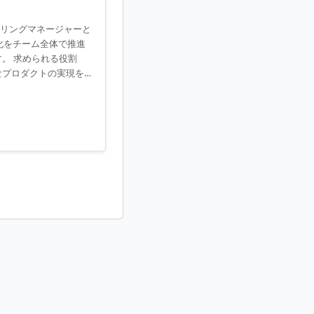
アリングマネージャーと
化をチーム全体で推進
。 求められる役割
なプロダクトの実現を目
との調整や合意形成を