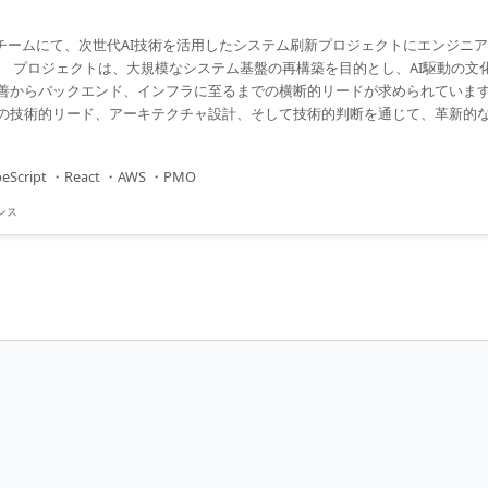
スチームにて、次世代AI技術を活用したシステム刷新プロジェクトにエンジニ
。 プロジェクトは、大規模なシステム基盤の再構築を目的とし、AI駆動の文
善からバックエンド、インフラに至るまでの横断的リードが求められています
の技術的リード、アーキテクチャ設計、そして技術的判断を通じて、革新的
なコミュニケーションスキルと実務経験を活かし、組織内のステークホルダー
した新たな価値創造に取り組む場面も多くあります。 ...
peScript ・React ・AWS ・PMO
ンス