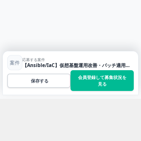
応募する案件
案件
【Ansible/IaC】仮想基盤運用改善・パッチ適用効率化｜金融業のエンジニア求人・案件 システムエンジニア・プログラマー / インフラ・ネットワークエンジニア
会員登録して募集状況を
保存する
見る
トップ
Linuxの案件一覧
【Ansible/IaC】仮想基盤運用改善・パッチ適用効率化｜
金融業のエンジニア求人・案件 システ…