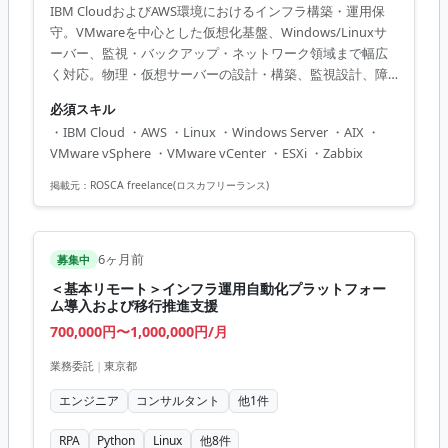
IBM CloudおよびAWS環境におけるインフラ構築・運用保
守。VMwareを中心とした仮想化基盤、Windows/Linuxサ
ーバー、監視・バックアップ・ネットワーク領域まで幅広
く対応。物理・仮想サーバーの設計・構築、監視設計、障
害調査、定期メンテナンス、運用改善、顧客調整を一貫し
必須スキル
て担当。生保会社向け案件での要件定義・移行計画・サー
・IBM Cloud ・AWS ・Linux ・Windows Server ・AIX ・
バ設計構築、11~50名規模プロジェクトでのリーダー経験あ
VMware vSphere ・VMware vCenter ・ESXi ・Zabbix
り。
掲載元：
ROSCA freelance(ロスカフリーランス)
6ヶ月前
募集中
＜基本リモート＞インフラ運用自動化プラットフォー
ム導入および移行推進支援
700,000円〜1,000,000円/月
業務委託
|
東京都
エンジニア
コンサルタント
他
1
件
RPA
Python
Linux
他
8
件