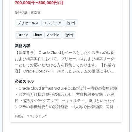
700,000円〜800,000円/月
業務委託
|
東京都
プリセールス
エンジニア
他
1
件
Oracle
Linux
Ansible
他
5
件
職務内容
【募集背景】 Oracle Cloudをベースとしたシステムの販促
および構築案件において、プリセールスおよび構築リーダ
ーとして対応いただける方を募集しております。 【作業内
容】 Oracle Cloudをベースとしたシステムの販促に伴い、
引き合いの来た案件に対する見積および提案などのプリセ
必須スキル
ールス業務をご担当いただきます。また、受注した案件に
・Oracle Cloud Infrastructure(OCI)の設計～構築の実務経験
おいては、プロジェクトリーダーとしてメンバーへの指示
・お客様と仕様調整や認識合わせ、方針検討を実施した経
出しを行いながら、Oracle Cloud Infrastructureを中心とし
験 ・監視やバックアップ、セキュリティ、運用といったイ
たクラウド基盤の設計・構築や移行作業、監視・バックア
ンフラの非機能要件の設計経験 ・1人称で仕様理解、開発等
ップ・セキュリティ・運用といった非機能要件の設計を行
が進められること ・1人称で業務推進・提案が可能なこと
っていただきます。 【求める人物像】 ...
掲載元：
ココナラテック
・作業の効率化や自動化を考えられること ・チーム内メン
バと自発的にコミュニケーションが取れること ・自身も作
業を行いつつ、サブリーダーとして3～5名程度のメンバー