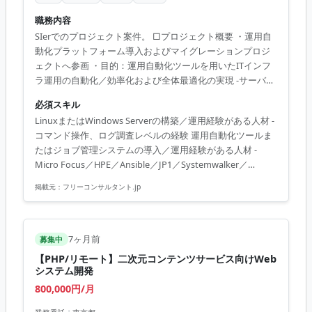
職務内容
SIerでのプロジェクト案件。 □プロジェクト概要 ・運用自
動化プラットフォーム導入およびマイグレーションプロジ
ェクトへ参画 ・目的：運用自動化ツールを用いたITインフ
ラ運用の自動化／効率化および全体最適化の実現 -サーバー
やネットワーク機器の運用保守業務における手動オペレー
必須スキル
ションを自動化フローへと実装する ・期待：手順書のシス
LinuxまたはWindows Serverの構築／運用経験がある人材 -
テム的ロジックへの落とし込みおよび自動化フローの実装
コマンド操作、ログ調査レベルの経験 運用自動化ツールま
推進 □業務内容 ・運用自動化フローの設計／開発 ・既存ツ
たはジョブ管理システムの導入／運用経験がある人材 -
ールからの移行／リプレイス対応 ・運用手順書の読み込み
Micro Focus／HPE／Ansible／JP1／Systemwalker／
とロジック分解 ・自動化処理のモデル化 -処理の分岐、ルー
ServiceNow／Kompira等の経験 手順書や業務フローを読み
プ、例外処理の設計 ・インシデント起票／一次保守／ネッ
掲載元：
フリーコンサルタント.jp
解き、処理ロジックとして設計できる論理的思考能力を有
トワーク機器設定変更...
する人材 -分岐／ループ／例外処理の設計経験 スクリプト言
語の読み書き／修正経験がある人材 -Python／Bash／
PowerShell等を用い、処理の中身をコードレベルで理解／
7ヶ月前
募集中
実装できる能力
【PHP/リモート】二次元コンテンツサービス向けWeb
システム開発
800,000円/月