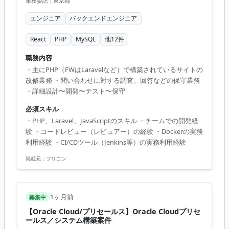
業務委託
|
東京都
エンジニア
バックエンドエンジニア
React
PHP
MySQL
他
12
件
職務内容
・主にPHP（FWはLaravelなど）で構築されているサイトの
改修業務 ・問い合わせに対する調査、回答などの保守業務
・詳細設計〜開発〜テスト〜保守
必須スキル
・PHP、Laravel、JavaScriptのスキル ・チームでの開発経
験 ・コードレビュー（レビュアー）の経験 ・Dockerの実務
利用経験 ・CI/CDツール（Jenkins等）の実務利用経験
掲載元：
フリコン
1ヶ月前
募集中
【Oracle Cloud/プリセールス】Oracle Cloudプリセ
ールス／システム構築案件