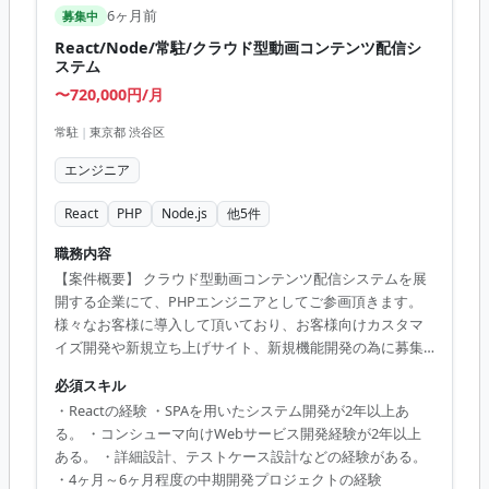
6ヶ月前
募集中
React/Node/常駐/クラウド型動画コンテンツ配信シ
ステム
〜720,000円/月
常駐
|
東京都 渋谷区
エンジニア
React
PHP
Node.js
他
5
件
職務内容
【案件概要】 クラウド型動画コンテンツ配信システムを展
開する企業にて、PHPエンジニアとしてご参画頂きます。
様々なお客様に導入して頂いており、お客様向けカスタマ
イズ開発や新規立ち上げサイト、新規機能開発の為に募集
しております。 【業務内容】 ・
必須スキル
HTML/CSS/JavaScript/node.js/Reactによる、フロントサイ
・Reactの経験 ・SPAを用いたシステム開発が2年以上あ
ドのSPA/SSRWEBサイト開発。 ・詳細設計/製造/単体テス
る。 ・コンシューマ向けWebサービス開発経験が2年以上
ト。プロジェクトによっては保守・運用までを含む。 ・ス
ある。 ・詳細設計、テストケース設計などの経験がある。
キルとプロジェクトによって基本設計、技術担当として顧
・4ヶ月～6ヶ月程度の中期開発プロジェクトの経験
客MTG同席の可能性あり。 ・Node.jsでのサーバーサイド