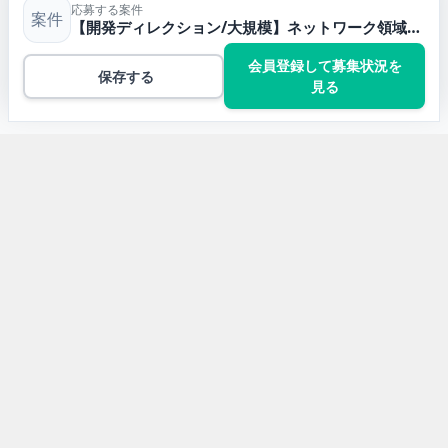
応募する案件
案件
【開発ディレクション/大規模】ネットワーク領域における音声／NWの業務委託案件・フリーランス求人
会員登録して募集状況を
保存する
見る
トップ
インフラエンジニアの案件一覧
【開発ディレクション/大規模】ネットワーク領域におけ
る音声／NWの業務委託案件・フリーランス求人
開発言語から求人案件を探す
Javaの求人案件
JavaScriptの求人案件
Pythonの求人案件
TypeScriptの求人案件