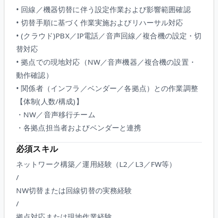
• 回線／機器切替に伴う設定作業および影響範囲確認
• 切替手順に基づく作業実施およびリハーサル対応
• (クラウド)PBX／IP電話／音声回線／複合機の設定・切
替対応
• 拠点での現地対応（NW／音声機器／複合機の設置・
動作確認）
• 関係者（インフラ／ベンダー／各拠点）との作業調整
【体制(人数/構成)】
・NW／音声移行チーム
・各拠点担当者およびベンダーと連携
必須スキル
ネットワーク構築／運用経験（L2／L3／FW等）
/
NW切替または回線切替の実務経験
/
拠点対応または現地作業経験