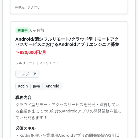
開発 【技術環境】 ・JavaScript、React、Node.js...
掲載元：
テクフリ
6ヶ月前
募集中
Android/週5/フルリモート/クラウド型リモートアク
セスサービスにおけるAndroidアプリエンジニア募集
〜880,000円/月
フルリモート
|
フルリモート
エンジニア
Kotlin
Java
Android
職務内容
クラウド型リモートアクセスサービスを開発・運営してい
る企業さまにて toB向けのAndroidアプリの開発業務を担っ
ていただきます！
必須スキル
・Kotlinを用いた業務用Androidアプリの開発経験が3年以