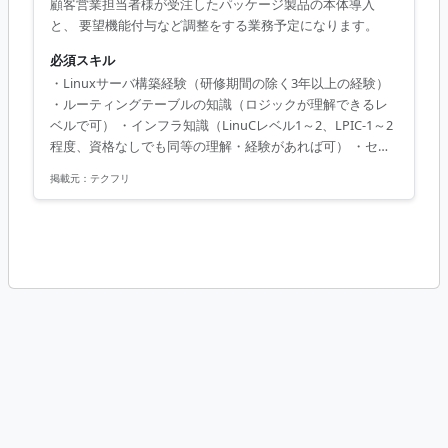
顧客営業担当者様が受注したパッケージ製品の本体導入
と、 要望機能付与など調整をする業務予定になります。
必須スキル
・Linuxサーバ構築経験（研修期間の除く3年以上の経験）
・ルーティングテーブルの知識（ロジックが理解できるレ
ベルで可） ・インフラ知識（LinuCレベル1～2、LPIC-1～2
程度、資格なしでも同等の理解・経験があれば可） ・セキ
ュリティ知識（ESET等のセキュリティソフト導入経験、手
掲載元：
テクフリ
順書あり） ・スタンドアロンまたは仮想サーバの導入・運
用経験（セキュリティ、監視、障害対策など） ・高いコミ
ュニケーション能力（各ステークホルダーとの円滑なやり
取りができる方） ・能動的に行動できる方（指示待ちでは
なく、自発的に動ける方）