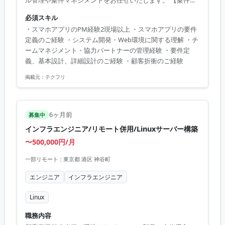
ル管理や案件マネジメントをお任せいたします。 【案件概
要】 スマホアプリのカスタマイズ案件プロジェクトマネー
必須スキル
ジャー（PM）として、 アプリ仕様やお客様システムと連携
・スマホアプリのPM経験2現場以上 ・スマホアプリの要件
する部分の設計と案件進行をお任せします。 その後のアプ
定義のご経験 ・システム開発・Web環境に関する理解 ・チ
リ開発工程では、アプリ開発を担当するエンジニアの進行
ームマネジメント・協力パートナーの管理経験 ・要件定
をマネジメントしながら、 お客様アプリのリリースまでの
義、基本設計、詳細設計のご経験 ・顧客折衝のご経験
一連の流れをリードします。 【業務内容】 ・アプリに必要
なタスク整理とスケジューリング ・仕様調整、ドキュメン
掲載元：
テクフリ
ト作業 ・クライアント側とのシステム連...
6ヶ月前
募集中
インフラエンジニア/リモート併用/Linuxサーバー構築
〜500,000円/月
一部リモート
|
東京都 港区 神谷町
エンジニア
インフラエンジニア
Linux
職務内容