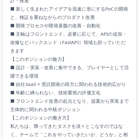
計・推進
■ 新しく生まれたアイデアを迅速に形にするPoCの開発
と、検証を重ねながらのプロダクト改善
■ 開発プロセスや開発基盤の改善・自動化
■ 主軸はフロントエンド。必要に応じて、APIの追加・
改修などバックエンド（FastAPI）領域も担っていただ
きます
【このポジションの魅力】
■ 設計・実装・改善に集中できる、プレイヤーとして活
躍できる環境
■ 自社SaaS × 受託開発の両方に関われる技術的広がり
■ 年齢に縛られない、技術重視の評価文化
■ フロントエンド改善の起点となり、提案から実装まで
主体的に関われる中核ポジション
【このポジションの働き方】
私たちは、降ってきたタスクを淡々とこなすのではな
く、チームで「これをやっていきたいが、どうか」と相