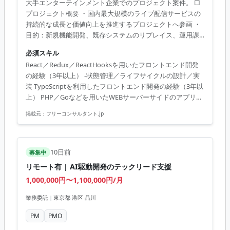
大手エンターテインメント企業でのプロジェクト案件。 □
プロジェクト概要 ・国内最大規模のライブ配信サービスの
持続的な成長と価値向上を推進するプロジェクトへ参画 ・
目的：新規機能開発、既存システムのリプレイス、運用課
題の解決、AI技術を活用した開発効率化を多角的に推進 ・
必須スキル
期待：チーム開発の推進と技術的リーディングを担い、プ
React／Redux／ReactHooksを用いたフロントエンド開発
ロダクトのさらなる発展に貢献 ・役割：フロントエンドエ
の経験（3年以上） -状態管理／ライフサイクルの設計／実
ンジニア □業務内容 ・プロダクト新規機能開発／保守／運
装 TypeScriptを利用したフロントエンド開発の経験（3年以
用 ・プロダクトリプレイスに伴う調査／設計／開発 ・課題
上） PHP／Goなどを用いたWEBサーバーサイドのアプリケ
解決に向けた施策立案、設計、実装、リリース後の効果測
ーション開発経験（3年以上） 複数人でのチーム開発経験
定と改善 ・AI技術を活用した開発効率化 ・WEBアプリケー
掲載元：
フリーコンサルタント.jp
ション設計／開発、クラウドサー...
10日前
募集中
リモート有 | AI駆動開発のテックリード支援
1,000,000円〜1,100,000円/月
業務委託
|
東京都 港区 品川
PM
PMO