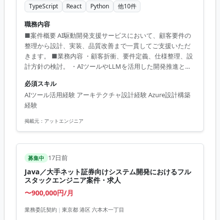
TypeScript
React
Python
他
10
件
職務内容
■案件概要 AI駆動開発支援サービスにおいて、顧客要件の
整理から設計、実装、品質改善まで一貫してご支援いただ
きます。 ■業務内容 ・顧客折衝、要件定義、仕様整理、設
計方針の検討。 ・AIツールやLLMを活用した開発推進とコ
ードレビュー。 ・Webアプリケーションのアーキテクチャ
必須スキル
設計。 ・インフラ構成検討および開発基盤の整備。 ■開発
AIツール活用経験 アーキテクチャ設計経験 Azure設計構築
環境 TypeScript, Go, Python, React, Next.js, Azure, AWS,
経験
GCP, Docker, Terraform, PostgreSQL
掲載元：
アットエンジニア
17日前
募集中
Java／大手ネット証券向けシステム開発におけるフル
スタックエンジニア案件・求人
〜900,000円/月
業務委託契約
|
東京都 港区 六本木一丁目