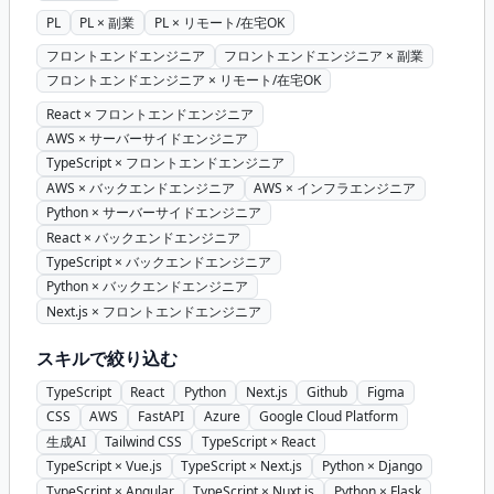
PL
PL × 副業
PL × リモート/在宅OK
フロントエンドエンジニア
フロントエンドエンジニア × 副業
フロントエンドエンジニア × リモート/在宅OK
React × フロントエンドエンジニア
AWS × サーバーサイドエンジニア
TypeScript × フロントエンドエンジニア
AWS × バックエンドエンジニア
AWS × インフラエンジニア
Python × サーバーサイドエンジニア
React × バックエンドエンジニア
TypeScript × バックエンドエンジニア
Python × バックエンドエンジニア
Next.js × フロントエンドエンジニア
スキルで絞り込む
TypeScript
React
Python
Next.js
Github
Figma
CSS
AWS
FastAPI
Azure
Google Cloud Platform
生成AI
Tailwind CSS
TypeScript × React
TypeScript × Vue.js
TypeScript × Next.js
Python × Django
TypeScript × Angular
TypeScript × Nuxt.js
Python × Flask