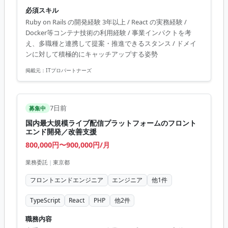
案〜実装 ・若手メンバーへのナレッジ共有・コードレビュ
必須スキル
ー、開発ルールの整備 【体制(人数/構成)】 エンジニアはコ
Ruby on Rails の開発経験 3年以上 / React の実務経験 /
ア8名・業務委託/インターン込み15名。 デザイナー・マー
Docker等コンテナ技術の利用経験 / 事業インパクトを考
ケター約15名（デザイナーはマーケ兼務、ABテスト・デー
え、多職種と連携して提案・推進できるスタンス / ドメイ
タドリブンで意思決定）。 1週間スプリント・週1リリー
ンに対して積極的にキャッチアップする姿勢
ス。他職種の連携が非常に多い
掲載元：
ITプロパートナーズ
7日前
募集中
国内最大規模ライブ配信プラットフォームのフロント
エンド開発／改善支援
800,000円〜900,000円/月
業務委託
|
東京都
フロントエンドエンジニア
エンジニア
他
1
件
TypeScript
React
PHP
他
2
件
職務内容