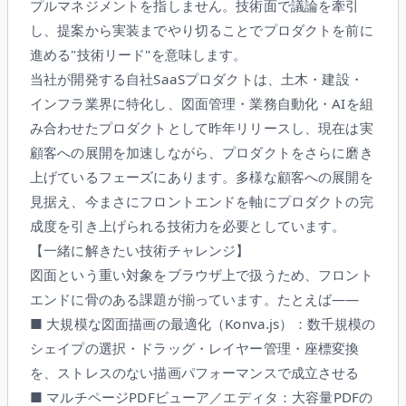
プルマネジメントを指しません。技術面で議論を牽引
し、提案から実装までやり切ることでプロダクトを前に
進める"技術リード"を意味します。
当社が開発する自社SaaSプロダクトは、土木・建設・
インフラ業界に特化し、図面管理・業務自動化・AIを組
み合わせたプロダクトとして昨年リリースし、現在は実
顧客への展開を加速しながら、プロダクトをさらに磨き
上げているフェーズにあります。多様な顧客への展開を
見据え、今まさにフロントエンドを軸にプロダクトの完
成度を引き上げられる技術力を必要としています。
【一緒に解きたい技術チャレンジ】
図面という重い対象をブラウザ上で扱うため、フロント
エンドに骨のある課題が揃っています。たとえば——
■ 大規模な図面描画の最適化（Konva.js）：数千規模の
シェイプの選択・ドラッグ・レイヤー管理・座標変換
を、ストレスのない描画パフォーマンスで成立させる
■ マルチページPDFビューア／エディタ：大容量PDFの