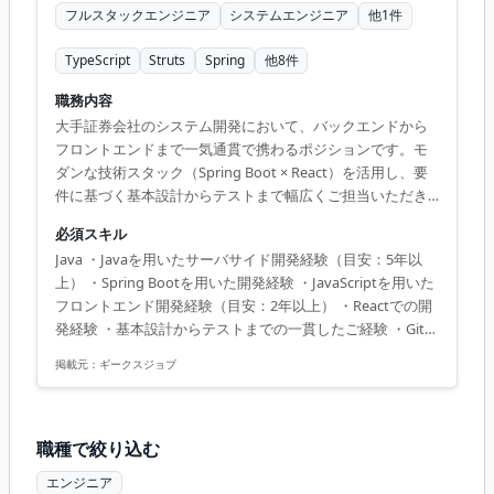
フルスタックエンジニア
システムエンジニア
他
1
件
TypeScript
Struts
Spring
他
8
件
職務内容
大手証券会社のシステム開発において、バックエンドから
フロントエンドまで一気通貫で携わるポジションです。モ
ダンな技術スタック（Spring Boot × React）を活用し、要
件に基づく基本設計からテストまで幅広くご担当いただき
ます。 市場価値・キャリアメリット 金融業界のミッション
必須スキル
クリティカルなシステムにおいて、JavaとReactを用いたフ
Java ・Javaを用いたサーバサイド開発経験（目安：5年以
ルスタック開発の経験が積める希少な案件です。堅牢なバ
上） ・Spring Bootを用いた開発経験 ・JavaScriptを用いた
ックエンド設計手法とモダンなフロントエンド技術を両立
フロントエンド開発経験（目安：2年以上） ・Reactでの開
させるスキルは、今後のエンタープライズ領域における技
発経験 ・基本設計からテストまでの一貫したご経験 ・Gitの
術リードやアーキテクトへのステップアップに直結しま
使用経験 ・チームでコミュニケーションをとって問題を解
す。
掲載元：
ギークスジョブ
決できる方
職種で絞り込む
エンジニア