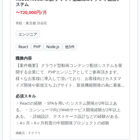
ステム
〜720,000円/月
常駐
|
東京都 渋谷区
エンジニア
React
PHP
Node.js
他
5
件
職務内容
【案件概要】 クラウド型動画コンテンツ配信システムを展
開する企業にて、PHPエンジニアとしてご参画頂きます。
様々なお客様に導入して頂いており、お客様向けカスタマ
イズ開発や新規立ち上げサイト、新規機能開発の為に募集
しております。 【業務内容】 ・
必須スキル
HTML/CSS/JavaScript/node.js/Reactによる、フロントサイ
・Reactの経験 ・SPAを用いたシステム開発が2年以上あ
ドのSPA/SSRWEBサイト開発。 ・詳細設計/製造/単体テス
る。 ・コンシューマ向けWebサービス開発経験が2年以上
ト。プロジェクトによっては保守・運用までを含む。 ・ス
ある。 ・詳細設計、テストケース設計などの経験がある。
キルとプロジェクトによって基本設計、技術担当として顧
・4ヶ月～6ヶ月程度の中期開発プロジェクトの経験
客MTG同席の可能性あり。 ・Node.jsでのサーバーサイド
開発 【技術環境】 ・JavaScript、React、Node.js...
掲載元：
テクフリ