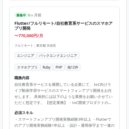
6ヶ月前
募集中
Flutter/フルリモート/自社教育系サービスのスマホア
プリ開発
〜770,000円/月
フルリモート
|
東京都 渋谷区
エンジニア
バックエンドエンジニア
スマホアプリ
Ruby
PHP
他
12
件
職務内容
自社教育系サービスを展開している企業にて、 toC向けラ
イブ動画学習サービスのスマートフォンアプリ開発をお任
せします。 具体的には以下のような業務をお願いさせてい
ただく想定です。 【想定業務】 ・toC開発プロダクトのア
プリ（特にiOS）においてユーザーやビジネスサイド、PdM
必須スキル
からの要求事項から各種機能の設計、開発 ・アプリの機能
・スマートフォンアプリ開発実務経験3年以上 ・Flutterで
開発全般 ・エンジニア視点での立案・企画による各種機能
のアプリ開発実務経験1年以上 ・設計～運用保守まで一連の
の設計、開発 ・toC／toBのバックエンドエンジニアと連携