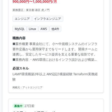
900,000円〜1,000,000円/月
業務委託
|
東京都 港区 虎ノ門
エンジニア
インフラエンジニア
MySQL
Linux
AWS
他
4
件
職務内容
■案件概要 事業会社にて、小〜中規模システムのインフラ
要件定義から運用保守までをリードします。 開発チームと
連携し、安定したサービス提供を支える重要な役割です。
■業務内容 ・AWS環境におけるインフラ設計および構築。
・TerraformやAnsibleを用いたIaCの推進。 ・障害対応およ
必須スキル
び非機能要件の定義。 ・開発エンジニアとの連携によるコ
LAMP環境構築2年以上 AWS設計構築経験 Terraform実務経
ードレビュー。 ■開発環境 Linux, AWS, Apache, MySQL,
験
Terraform, Ansible, Itamae
掲載元：
アットエンジニア
27日前
募集中