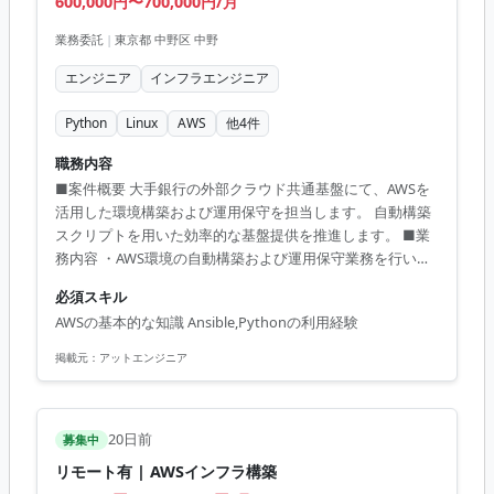
600,000円〜700,000円/月
業務委託
|
東京都 中野区 中野
エンジニア
インフラエンジニア
Python
Linux
AWS
他
4
件
職務内容
■案件概要 大手銀行の外部クラウド共通基盤にて、AWSを
活用した環境構築および運用保守を担当します。 自動構築
スクリプトを用いた効率的な基盤提供を推進します。 ■業
務内容 ・AWS環境の自動構築および運用保守業務を行いま
す。 ・CloudFormationを用いたインフラ環境の構築を実施
必須スキル
します。 ・利用部門からのQA対応および環境変更作業を行
AWSの基本的な知識 Ansible,Pythonの利用経験
います。 ・AnsibleやPythonを用いたスクリプトによる自
動化を推進します。 ■開発環境 AWS, CloudFormation,
掲載元：
アットエンジニア
Ansible, Python, Microsoft Teams, SharePoint
20日前
募集中
リモート有 | AWSインフラ構築