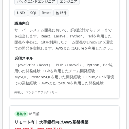
バックエンドエンジニア
エンジニア
UNIX
SQL
React
他
15
件
職務内容
サーバーシステム開発において、詳細設計からテストまで
を担当します。React、Laravel、Python、Perlを利用した
開発を中心に、Gitを利用したチーム開発やLinux/Unix環境
での開発を実施します。AWSまたはAzureを利用したクラウ
ド環境での開発にも携わります。 【技術スタック】 ・開発
必須スキル
言語：JavaScript、PHP、Python、Perl、Node.js ・フレー
・JavaScript（React）、PHP（Laravel）、Python、Perlを
ムワーク：React、Laravel ・インフラ：AWS、Azure ・デ
用いた開発経験 ・Gitを利用したチーム開発経験 ・
ータベース：MySQL、PostgreSQL、DynamoDB ・OS：
MySQL、PostgreSQLを用いた開発経験 ・Linux／Unix環境
Linux、Unix ・構成管理：Ansible ・バージョン管理：Git
での業務経験 ・AWSまたはAzureを利用した開発経験
掲載元：
エンジニアファクトリー
16日前
募集中
リモート有 | 大手銀行向けAWS基盤構築