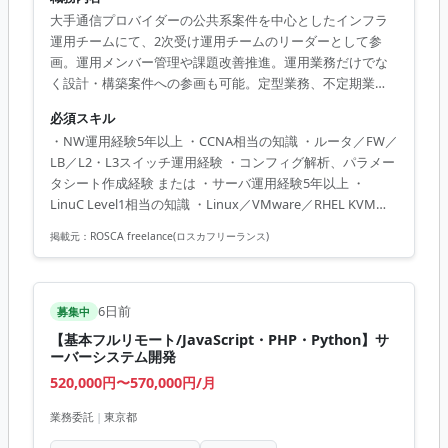
大手通信プロバイダーの公共系案件を中心としたインフラ
運用チームにて、2次受け運用チームのリーダーとして参
画。運用メンバー管理や課題改善推進。運用業務だけでな
く設計・構築案件への参画も可能。定型業務、不定期業
務、非定型業務を含む。
必須スキル
・NW運用経験5年以上 ・CCNA相当の知識 ・ルータ／FW／
LB／L2・L3スイッチ運用経験 ・コンフィグ解析、パラメー
タシート作成経験 または ・サーバ運用経験5年以上 ・
LinuC Level1相当の知識 ・Linux／VMware／RHEL KVM／
AWSいずれかの運用経験 ・設定調査およびドキュメント作
掲載元：
ROSCA freelance(ロスカフリーランス)
成経験 ・Word／Excel／PowerPointによる資料作成経験 ・
顧客折衝経験 ・障害報告、問い合わせ対応経験 ・チーム推
進経験 ・進捗管理経験
6日前
募集中
【基本フルリモート/JavaScript・PHP・Python】サ
ーバーシステム開発
520,000円〜570,000円/月
業務委託
|
東京都