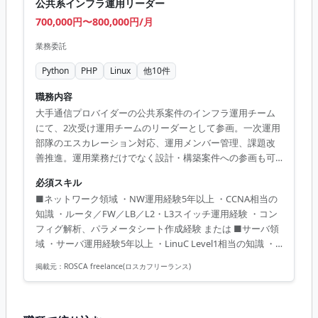
公共系インフラ運用リーダー
700,000円〜800,000円/月
業務委託
Python
PHP
Linux
他
10
件
職務内容
大手通信プロバイダーの公共系案件のインフラ運用チーム
にて、2次受け運用チームのリーダーとして参画。一次運用
部隊のエスカレーション対応、運用メンバー管理、課題改
善推進。運用業務だけでなく設計・構築案件への参画も可
能。
必須スキル
■ネットワーク領域 ・NW運用経験5年以上 ・CCNA相当の
知識 ・ルータ／FW／LB／L2・L3スイッチ運用経験 ・コン
フィグ解析、パラメータシート作成経験 または ■サーバ領
域 ・サーバ運用経験5年以上 ・LinuC Level1相当の知識 ・
Linux／VMware／RHEL KVM／AWSいずれかの運用経験 ・
掲載元：
ROSCA freelance(ロスカフリーランス)
設定調査およびドキュメント作成経験 ■共通 ・Word／
Excel／PowerPointによる資料作成経験 ・顧客折衝経験 ・
障害報告、問い合わせ対応経験 ・チーム推進経験 ・進捗管