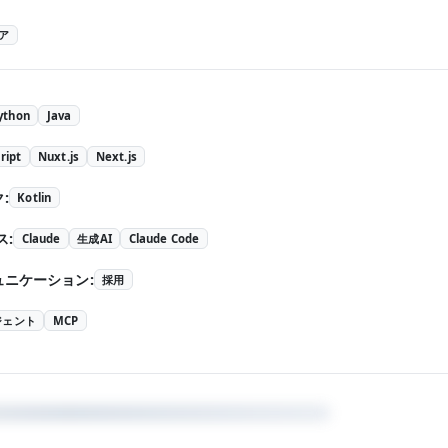
ア
ython
Java
ript
Nuxt.js
Next.js
ク
:
Kotlin
ス
:
Claude
生成AI
Claude Code
ュニケーション
:
採用
ジェント
MCP