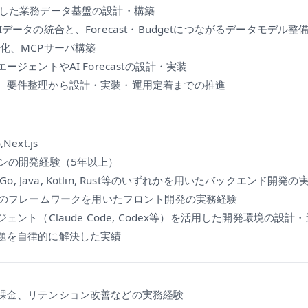
心とした業務データ基盤の設計・構築
Iデータの統合と、Forecast・Budgetにつながるデータモデル整
造化、MCPサーバ構築
エージェントやAI Forecastの設計・実装
た、要件整理から設計・実装・運用定着までの推進
,Next.js
ョンの開発経験（5年以上）
ython, Go, Java, Kotlin, Rust等のいずれかを用いたバックエンド開発
xt.jsなどのフレームワークを用いたフロント開発の実務経験
ジェント（Claude Code, Codex等）を活用した開発環境の設計
課題を自律的に解決した実績
、課金、リテンション改善などの実務経験