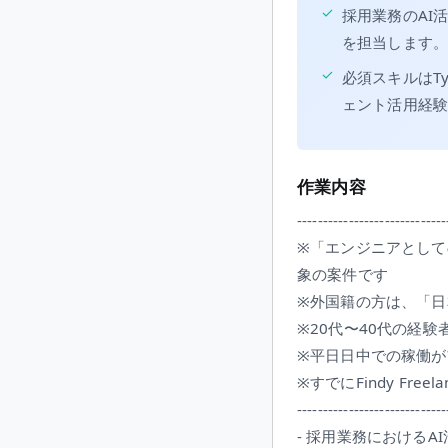
✓
採用業務のAI
を担当します
✓
必須スキルはTyp
ェント活用経
作業内容
-----------------------------
※「エンジニアとして
象の案件です
※外国籍の方は、「日
※20代〜40代の経
※平日日中での稼働が
※すでにFindy F
-----------------------------
- 採用業務におけるA