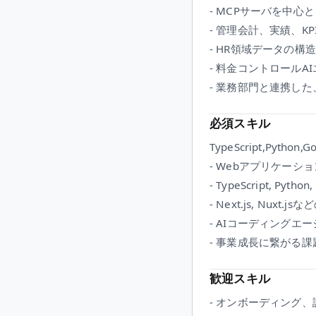
- MCPサーバを中
- 管理会計、実績、KP
- HR領域データの構
- 料金コントロールAI
- 業務部門と連携し
必須スキル
TypeScript,Python,Go
- Webアプリケーシ
- TypeScript, P
- Next.js, Nu
- AIコーディングエー
- 事業成長に繋がる
歓迎スキル
- オンボーディング