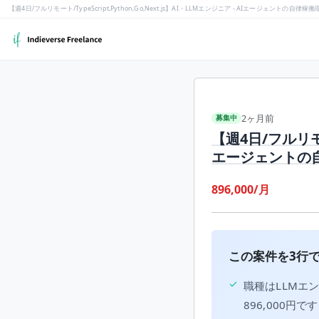
【週4日/フルリモート/TypeScript,Python,Go,Next.js】AI・LLMエンジニア - AIエージェン
2ヶ月前
募集中
【週4日/フルリモート
エージェントの
896,000/月
この案件を3行
✓
職種はLLMエ
896,000円で