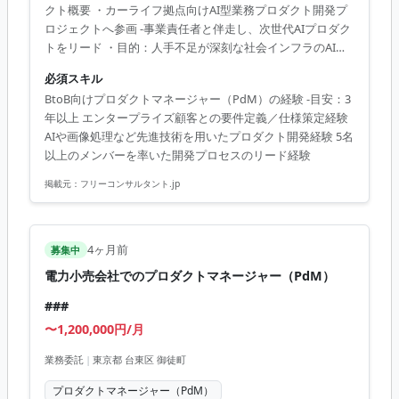
クト概要 ・カーライフ拠点向けAI型業務プロダクト開発プ
ロジェクトへ参画 -事業責任者と伴走し、次世代AIプロダク
トをリード ・目的：人手不足が深刻な社会インフラのAI省
人化／無人化サービス構築 ・期待：プロダクトの価値創出
必須スキル
と具現化を主導し、将来的なプラットフォーム展開を牽引
BtoB向けプロダクトマネージャー（PdM）の経験 -目安：3
・役割：プロダクト責任者（PdM）としてロードマップ策
年以上 エンタープライズ顧客との要件定義／仕様策定経験
定から要件定義・ステークホルダーマネジメントまで担当
AIや画像処理など先進技術を用いたプロダクト開発経験 5名
□業務内容 ・プロダクト価値の創出 -市場環境／顧客セグメ
以上のメンバーを率いた開発プロセスのリード経験
ント／顧客ニーズに基づくロードマップ策定、BtoB／BtoC
のプロダクトマネジメント ・プロダクト要件定義と優先度
掲載元：
フリーコンサルタント.jp
整理 ・ステ...
4ヶ月前
募集中
電力小売会社でのプロダクトマネージャー（PdM）
###
〜1,200,000円/月
業務委託
|
東京都 台東区 御徒町
プロダクトマネージャー（PdM）