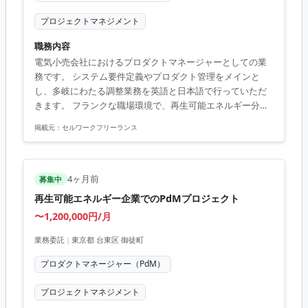
プロジェクトマネジメント
職務内容
電気小売会社におけるプロダクトマネージャーとしての業
務です。 システム要件定義やプロダクト管理をメインと
し、多岐にわたる調整業務を英語と日本語で行っていただ
きます。 フランクな職場環境で、再生可能エネルギー分野
の知識を深めることができる貴重な機会です。 #### ■ 業
掲載元：
セルワークフリーランス
務内容 - ビジネス側の英語要望をシステム要件に反映 - 英語
と日本語での要件定義書の作成 - プロジェクトマネジメント
への従事（経験次第） ### 【アピールポイント】 - リモー
ト併用で柔軟な勤務が可能 - 再生可能エネルギーの知識が深
4ヶ月前
募集中
められる - ダイナミックかつ協力的なチームで働ける - フラ
再生可能エネルギー企業でのPdMプロジェクト
ンクな社風でコミュニケーションがしやすい...
〜1,200,000円/月
業務委託
|
東京都 台東区 御徒町
プロダクトマネージャー（PdM）
プロジェクトマネジメント