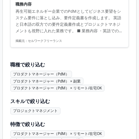
職務内容
再生可能エネルギー企業でのPdMとしてビジネス要望をシ
ステム要件に落とし込み、要件定義書を作成します。 英語
と日本語の双方での要件定義書作成とプロジェクトマネジ
メントも視野に入れた業務です。 ■ 業務内容 ・英語でのビ
ジネス要望をシステム要件に変換 ・要件定義書の英日両言
掲載元：
セルワークフリーランス
語での作成 ・プロジェクトマネジメント業務の可能性あり
【アピールポイント】 ・再生可能エネルギー分野で専門知
識を磨く機会 ・フランクで協力的なチーム文化 ・リモート
併用で柔軟な働き方が可能 ・コミュニケーションが活発な
職種で絞り込む
現場 ・専門性の高いスキルを身につけるチャンス
プロダクトマネージャー（PdM）
プロダクトマネージャー（PdM） × 副業
プロダクトマネージャー（PdM） × リモート/在宅OK
スキルで絞り込む
プロジェクトマネジメント
特徴で絞り込む
プロダクトマネージャー（PdM） × リモート/在宅OK