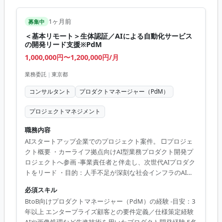
1ヶ月前
募集中
＜基本リモート＞生体認証／AIによる自動化サービス
の開発リード支援※PdM
1,000,000円〜1,200,000円/月
業務委託
|
東京都
コンサルタント
プロダクトマネージャー（PdM）
プロジェクトマネジメント
職務内容
AIスタートアップ企業でのプロジェクト案件。 □プロジェ
クト概要 ・カーライフ拠点向けAI型業務プロダクト開発プ
ロジェクトへ参画 -事業責任者と伴走し、次世代AIプロダク
トをリード ・目的：人手不足が深刻な社会インフラのAI省
人化／無人化サービス構築 ・期待：プロダクトの価値創出
必須スキル
と具現化を主導し、将来的なプラットフォーム展開を牽引
BtoB向けプロダクトマネージャー（PdM）の経験 -目安：3
・役割：プロダクト責任者（PdM）としてロードマップ策
年以上 エンタープライズ顧客との要件定義／仕様策定経験
定から要件定義・ステークホルダーマネジメントまで担当
AIや画像処理など先進技術を用いたプロダクト開発経験 5名