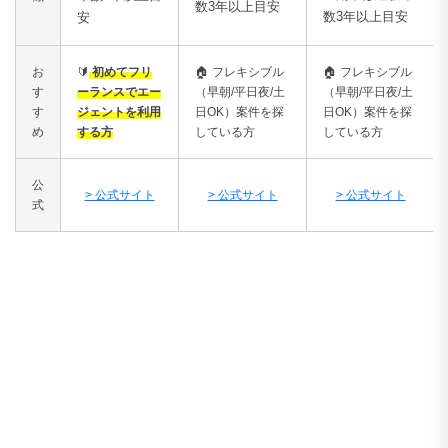
数3年以上目安
数3年以上目安
安
お
🔰
初めてフリ
🏠
フレキシブル
🏠
フレキシブル
す
ーランスでエー
（早朝/平日夜/土
（早朝/平日夜/土
す
ジェントを利用
日OK）案件を探
日OK）案件を探
め
する方
している方
している方
公
> 公式サイト
> 公式サイト
> 公式サイト
式