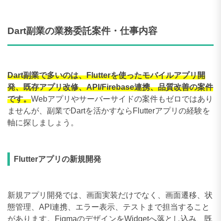
280〜289万円
0件
290〜299万円
0件
Dart副業の業務委託案件・仕事内容
300〜309万円
0件
Dart副業で多いのは、Flutterを使ったモバイルアプリ開
発、既存アプリ改修、API/Firebase連携、品質改善の案件
です。
Webアプリやサーバーサイドの案件もゼロではあり
ませんが、副業でDartを活かすならFlutterアプリの経験を
軸に探しましょう。
Flutterアプリの新規開発
新規アプリ開発では、画面実装だけでなく、画面遷移、状
態管理、API連携、エラー表示、テストまで担当すること
があります。FigmaのデザインをWidgetへ落とし込み、既