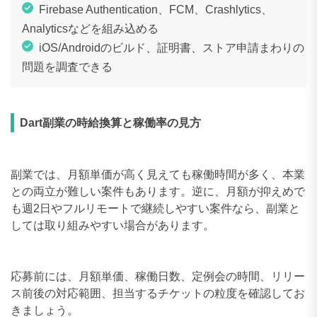
170〜179万円
0件
Firebase Authentication、FCM、Crashlytics、
Analyticsなどを組み込める
180〜189万円
0件
iOS/Androidのビルド、証明書、ストア申請まわりの
190〜199万円
0件
問題を調査できる
200〜209万円
0件
210〜219万円
0件
Dart副業の時給換算と稼働率の見方
220〜229万円
0件
副業では、月額単価が高く見えても稼働時間が多く、本業
230〜239万円
0件
との両立が難しい案件もあります。逆に、月額が抑えめで
240〜249万円
0件
も週2日やフルリモートで継続しやすい案件なら、副業と
しては取り組みやすい場合があります。
250〜259万円
0件
260〜269万円
0件
応募前には、月額単価、稼働日数、定例会の時間、リリー
ス前後の対応範囲、担当するチケットの粒度を確認してお
270〜279万円
0件
きましょう。