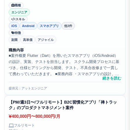
職種
エンジニア
スキル
iOS
Android
スマホアプリ
他3件
特徴
副業
高単価
アジャイル
職務内容
■案件概要 Flutter（Dart）を用いたスマホアプリ（iOS/Android）
の設計、実装、テストを担当します。 スクラム開発プロセスに基
づき、仕様ヒアリングから開発、テスト、不具合改修まで一貫し
て携わっていただきます。 ■業務内容 ・スマホアプリの設計、実
続きを読む
装、テストを担当します。 ・ス...
提供元：アットエンジニア
【PM/週3日〜/フルリモート】B2C習慣化アプリ「禅トラッ
ク」のプロダクトマネジメント案件
400,000円〜800,000円/月
フルリモート