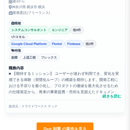
週3から
神奈川県 横浜市 横浜
業務委託(フリーランス)
職種
システムコンサルタント
エンジニア
他4件
スキル
Google Cloud Platform
Flutter
Firebase
他3件
特徴
副業
上流工程
フレックス
職務内容
■ 【期待するミッション】 ユーザーが迷わず利用でき、変化を実
感できる体験（習慣化ループ）の構築を期待します。開発工程に
おける手戻りを最小化し、プロダクトの価値を最大化させるため
の仕様策定から、将来の事業提携・売却を見据えたドキュメント
続きを読む
整備までを担っていただきます。 ■ 【業務内容・担当工程...
提供元：クラウドワークス テック
Dart 副業 の案件を見る