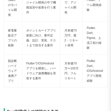
ジャイル開発の中で機
で、アジ
のモバ
ーム開発経
能追加や改善を行う案
ャイル開
イル開
験
件
発
発
Flutter、
家電量
ポイントカードアプリ
月単価75
Dart、
販店ア
刷新に向け、要件定
万円、週
Figma、上
プリの
義、設計、実装、テス
2・リモー
流工程の経
刷新
トまで担当する案件
ト併用
験
肌診断
Flutter、
FlutterでiOS/Android
月単価70
ハード
Dart、
アプリを開発し、ハー
万〜100万
ウェア
iOS/Android
ドウェア連携機能を実
円、フル
連携ア
アプリ開発
装する案件
リモート
プリ
経験