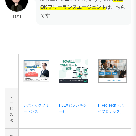
OKフリーランスエージェント
はこちら
です
DAI
サ
ー
レバテックフリ
FLEXY(フレキシ
HiPro Tech（ハ
ビ
ーランス
ー)
イプロテック）
ス
名