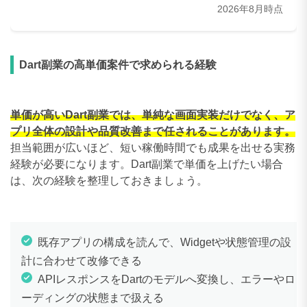
60〜69万円
2件
2026年8月時点
70〜79万円
2件
80〜89万円
2件
Dart副業の高単価案件で求められる経験
90〜99万円
4件
100〜109万円
1件
単価が高いDart副業では、単純な画面実装だけでなく、ア
プリ全体の設計や品質改善まで任されることがあります。
110〜119万円
0件
担当範囲が広いほど、短い稼働時間でも成果を出せる実務
経験が必要になります。Dart副業で単価を上げたい場合
120〜129万円
0件
は、次の経験を整理しておきましょう。
130〜139万円
0件
140〜149万円
0件
既存アプリの構成を読んで、Widgetや状態管理の設
150〜159万円
0件
計に合わせて改修できる
APIレスポンスをDartのモデルへ変換し、エラーやロ
160〜169万円
0件
ーディングの状態まで扱える