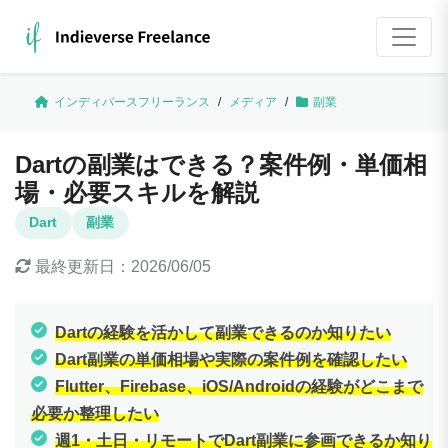
インディバースフリーランス
/
メディア
/
副業
Dartの副業はできる？案件例・単価相
場・必要スキルを解説
Dart
副業
最終更新日：
2026/06/05
Dartの経験を活かして副業できるのか知りたい
Dart副業の単価相場や実際の案件例を確認したい
Flutter、Firebase、iOS/Androidの経験がどこまで
必要か整理したい
週1・土日・リモートでDart副業に参画できるか知り