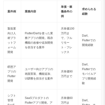
単価・稼
求められる
案件例
業務内容
働条件の
経験
例
製造業
月単価100
向け人
Flutter/Dartを使った業
万円ま
Dart、
材プラ
務アプリの開発。既存
で、フル
Flutterでの
ットフ
機能の改修や追加開発
リモー
開発経験
ォーム
を担当する案件
ト・フレ
開発
ックス
Dart、
瞑想ア
ユーザー向けアプリの
Flutterでの
プリの
月単価90
画面実装、機能追加、
モバイルア
Flutter
万円まで
UI調整を担当する案件
プリ開発経
開発
験
シフト
SaaSプロダクトの
月単価60
管理
Dart、
Flutterアプリ開発。ア
万円ま
SaaS
Flutter、チ