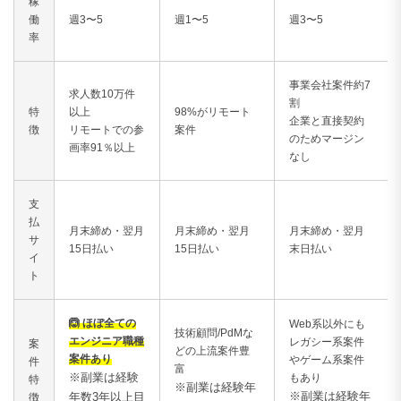
稼
働
週3〜5
週1〜5
週3〜5
率
事業会社案件約7
求人数10万件
割
特
以上
98%がリモート
企業と直接契約
徴
リモートでの参
案件
のためマージン
画率91％以上
なし
支
払
月末締め・翌月
月末締め・翌月
月末締め・翌月
サ
15日払い
15日払い
末日払い
イ
ト
🙆 ほぼ全ての
Web系以外にも
技術顧問/PdMな
エンジニア職種
レガシー系案件
案
どの上流案件豊
案件あり
やゲーム系案件
件
富
※副業は経験
もあり
特
※副業は経験年
※副業は経験年
年数3年以上目
徴