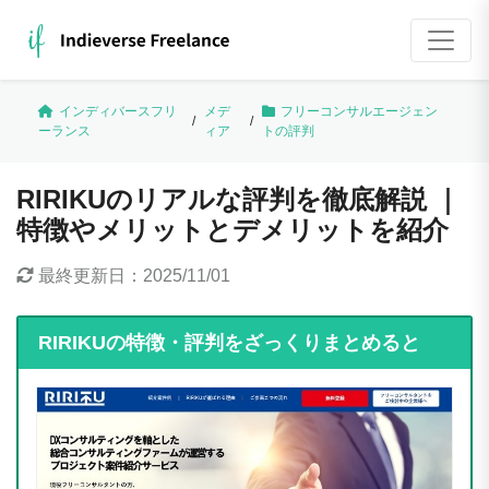
インディバースフリ
メデ
フリーコンサルエージェン
/
/
ーランス
ィア
トの評判
RIRIKUのリアルな評判を徹底解説 ｜
特徴やメリットとデメリットを紹介
最終更新日：
2025/11/01
RIRIKUの特徴・評判をざっくりまとめると