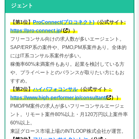
ジェント
【第1位】
ProConnect(プロコネクト)
（公式サイト:
https://pro-connect.jp
/
）
）
フリーコンサル向けの求人数が多いエージェント。
SAP/ERP系の案件や、PMO,PM系案件あり。全体的
にはIT系コンサル系案件が多い。
稼働率60%未満案件もあり。起業を検討している方
や、プライベートとのバランスが取りたい方にもお
すすめ。
【第2位】
ハイパフォコンサル
（公式サイト：
https://www.high-performer.jp/consultant/
）
）
PMO/PM案件の求人が多いフリーコンサルエージェ
ント。リモート案件80%以上・月120万円以上案件率
60%以上。
東証グロース市場上場のINTLOOP株式会社が運営。